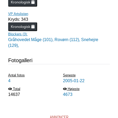
Kronologisk
VP Artslisten
Kryds: 343
Kronologisk
Blockers (
3
):
Gråhovedet Måge (101),
Rovørn (112),
Snehejre
(129),
Fotogalleri
Antal fotos
Seneste
4
2005-01-22
Total
Højeste
14637
4673
ANNONCER