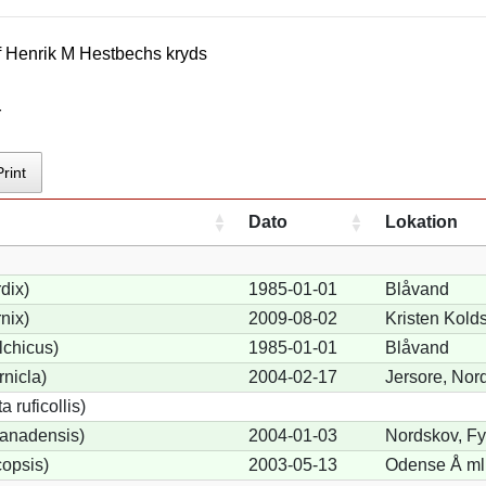
f
Henrik M Hestbech
s kryds
r
Print
Dato
Lokation
dix)
1985-01-01
Blåvand
nix)
2009-08-02
Kristen Kold
lchicus)
1985-01-01
Blåvand
nicla)
2004-02-17
Jersore, Nor
 ruficollis)
anadensis)
2004-01-03
Nordskov, F
opsis)
2003-05-13
Odense Å ml 