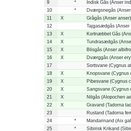
9
*
Indisk Gås (Anser ind
10
*
Dværgsnegås (Anser r
11
X
Grågås (Anser anser)
12
Tajgasædgås (Anser f
13
X
Kortnæbbet Gås (Ans
14
X
Tundrasædgås (Anser 
15
X
Blisgås (Anser albifr
16
X
Dværggås (Anser ery
17
Sortsvane (Cygnus at
18
X
Knopsvane (Cygnus o
19
X
Pibesvane (Cygnus c
20
X
Sangsvane (Cygnus 
21
X
Nilgås (Alopochen ae
22
X
Gravand (Tadorna ta
23
Rustand (Tadorna fer
24
*
Mandarinand (Aix gal
25
*
Sibirisk Krikand (Sibi