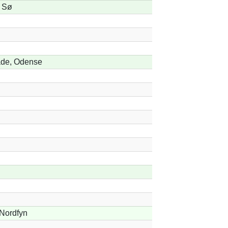
e Sø
de, Odense
 Nordfyn