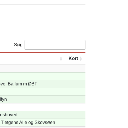
Søg:
Kort
svej Ballum m ØBF
dfyn
ynshoved
Tietgens Alle og Skovsøen