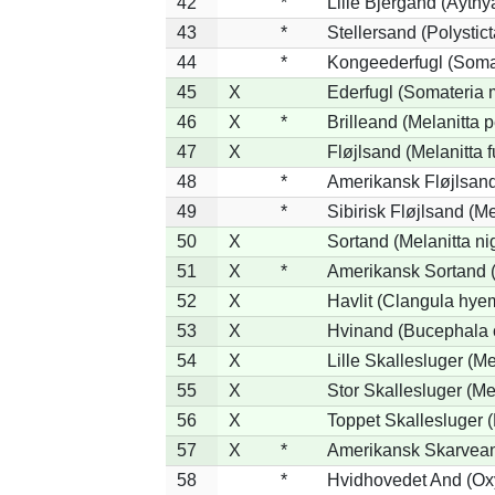
42
*
Lille Bjergand (Aythya
43
*
Stellersand (Polysticta
44
*
Kongeederfugl (Somat
45
X
Ederfugl (Somateria 
46
X
*
Brilleand (Melanitta p
47
X
Fløjlsand (Melanitta 
48
*
Amerikansk Fløjlsand
49
*
Sibirisk Fløjlsand (Me
50
X
Sortand (Melanitta ni
51
X
*
Amerikansk Sortand (
52
X
Havlit (Clangula hyem
53
X
Hvinand (Bucephala 
54
X
Lille Skallesluger (Me
55
X
Stor Skallesluger (M
56
X
Toppet Skallesluger (
57
X
*
Amerikansk Skarvean
58
*
Hvidhovedet And (Ox