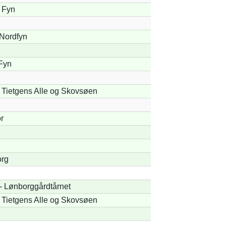
, Fyn
 Nordfyn
Fyn
Tietgens Alle og Skovsøen
r
org
- Lønborggårdtårnet
Tietgens Alle og Skovsøen