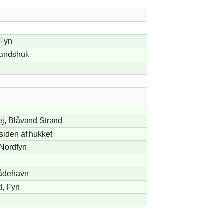
 Fyn
vandshuk
ej, Blåvand Strand
siden af hukket
 Nordfyn
n
bådehavn
d, Fyn