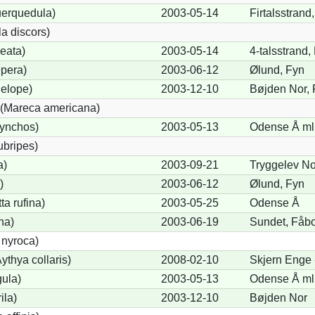
uerquedula)
2003-05-14
Firtalsstrand
a discors)
eata)
2003-05-14
4-talsstrand,
pera)
2003-06-12
Ølund, Fyn
elope)
2003-12-10
Bøjden Nor, 
(Mareca americana)
hynchos)
2003-05-13
Odense Å ml 
ubripes)
a)
2003-09-21
Tryggelev No
)
2003-06-12
Ølund, Fyn
a rufina)
2003-05-25
Odense Å
na)
2003-06-19
Sundet, Fåb
 nyroca)
thya collaris)
2008-02-10
Skjern Enge 
gula)
2003-05-13
Odense Å ml 
ila)
2003-12-10
Bøjden Nor