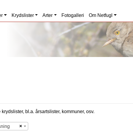
er
Krydslister
Arter
Fotogalleri
Om Netfugl
krydslister, bl.a. årsartslister, kommuner, osv.
×
sning