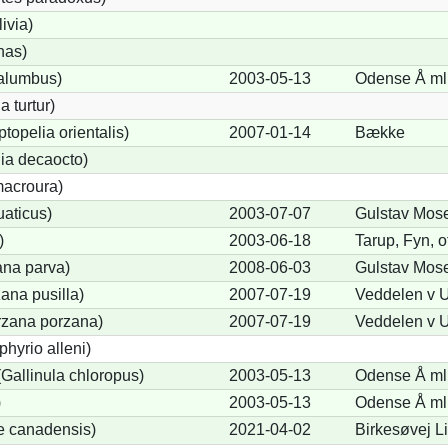
ivia)
nas)
alumbus)
2003-05-13
Odense Å ml 
a turtur)
ptopelia orientalis)
2007-01-14
Bække
lia decaocto)
acroura)
uaticus)
2003-07-07
Gulstav Mos
)
2003-06-18
Tarup, Fyn, of
ana parva)
2008-06-03
Gulstav Mos
ana pusilla)
2007-07-19
Veddelen v 
orzana porzana)
2007-07-19
Veddelen v 
phyrio alleni)
allinula chloropus)
2003-05-13
Odense Å ml 
)
2003-05-13
Odense Å ml 
e canadensis)
2021-04-02
Birkesøvej L