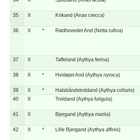
35
X
Krikand (Anas crecca)
36
X
*
Rødhovedet And (Netta rufina)
37
X
Taffeland (Aythya ferina)
38
X
*
Hvidøjet And (Aythya nyroca)
39
X
*
Halsbåndstroldand (Aythya collaris)
40
X
Troldand (Aythya fuligula)
41
X
Bjergand (Aythya marila)
42
X
*
Lille Bjergand (Aythya affinis)