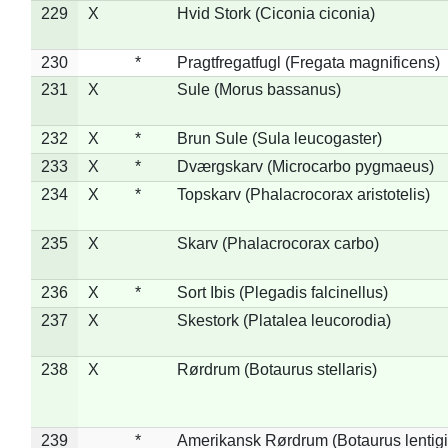
229
X
Hvid Stork (Ciconia ciconia)
230
*
Pragtfregatfugl (Fregata magnificens)
231
X
Sule (Morus bassanus)
232
X
*
Brun Sule (Sula leucogaster)
233
X
*
Dværgskarv (Microcarbo pygmaeus)
234
X
*
Topskarv (Phalacrocorax aristotelis)
235
X
Skarv (Phalacrocorax carbo)
236
X
*
Sort Ibis (Plegadis falcinellus)
237
X
Skestork (Platalea leucorodia)
238
X
Rørdrum (Botaurus stellaris)
239
*
Amerikansk Rørdrum (Botaurus lentig