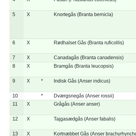
5
X
Knortegås (Branta bernicla)
6
X
Rødhalset Gås (Branta ruficollis)
7
X
Canadagås (Branta canadensis)
8
X
Bramgås (Branta leucopsis)
9
X
*
Indisk Gås (Anser indicus)
10
*
Dværgsnegås (Anser rossii)
11
X
Grågås (Anser anser)
12
X
Tajgasædgås (Anser fabalis)
13
X
Kortnæbbet Gås (Anser brachyrhynch