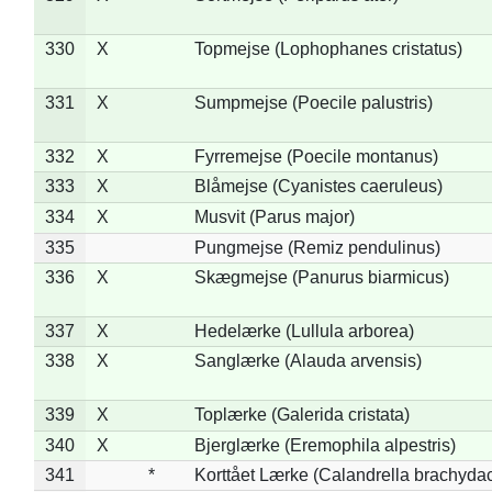
330
X
Topmejse (Lophophanes cristatus)
331
X
Sumpmejse (Poecile palustris)
332
X
Fyrremejse (Poecile montanus)
333
X
Blåmejse (Cyanistes caeruleus)
334
X
Musvit (Parus major)
335
Pungmejse (Remiz pendulinus)
336
X
Skægmejse (Panurus biarmicus)
337
X
Hedelærke (Lullula arborea)
338
X
Sanglærke (Alauda arvensis)
339
X
Toplærke (Galerida cristata)
340
X
Bjerglærke (Eremophila alpestris)
341
*
Korttået Lærke (Calandrella brachydac