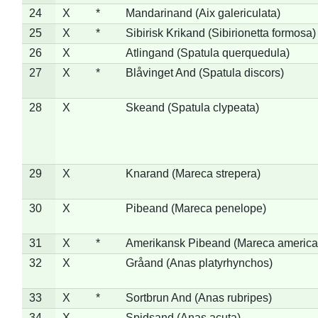
24
X
*
Mandarinand (Aix galericulata)
25
X
*
Sibirisk Krikand (Sibirionetta formosa)
26
X
Atlingand (Spatula querquedula)
27
X
*
Blåvinget And (Spatula discors)
28
X
Skeand (Spatula clypeata)
29
X
Knarand (Mareca strepera)
30
X
Pibeand (Mareca penelope)
31
X
*
Amerikansk Pibeand (Mareca america
32
X
Gråand (Anas platyrhynchos)
33
X
*
Sortbrun And (Anas rubripes)
34
X
Spidsand (Anas acuta)