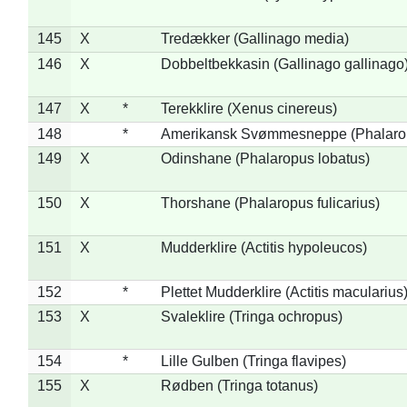
145
X
Tredækker (Gallinago media)
146
X
Dobbeltbekkasin (Gallinago gallinago
147
X
*
Terekklire (Xenus cinereus)
148
*
Amerikansk Svømmesneppe (Phalaropu
149
X
Odinshane (Phalaropus lobatus)
150
X
Thorshane (Phalaropus fulicarius)
151
X
Mudderklire (Actitis hypoleucos)
152
*
Plettet Mudderklire (Actitis macularius
153
X
Svaleklire (Tringa ochropus)
154
*
Lille Gulben (Tringa flavipes)
155
X
Rødben (Tringa totanus)