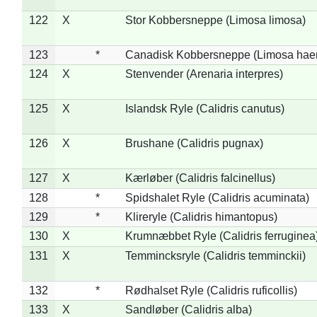
122
X
Stor Kobbersneppe (Limosa limosa)
123
*
Canadisk Kobbersneppe (Limosa hae
124
X
Stenvender (Arenaria interpres)
125
X
Islandsk Ryle (Calidris canutus)
126
X
Brushane (Calidris pugnax)
127
X
Kærløber (Calidris falcinellus)
128
*
Spidshalet Ryle (Calidris acuminata)
129
*
Klireryle (Calidris himantopus)
130
X
Krumnæbbet Ryle (Calidris ferruginea
131
X
Temmincksryle (Calidris temminckii)
132
*
Rødhalset Ryle (Calidris ruficollis)
133
X
Sandløber (Calidris alba)