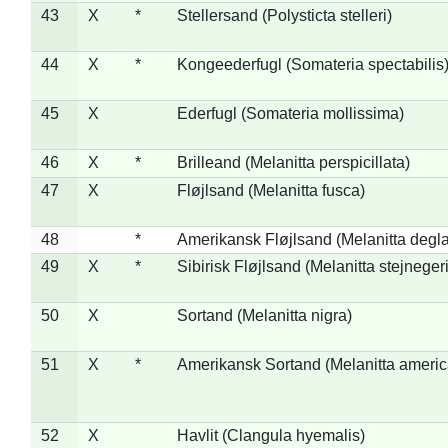
43
X
*
Stellersand (Polysticta stelleri)
44
X
*
Kongeederfugl (Somateria spectabilis
45
X
Ederfugl (Somateria mollissima)
46
X
*
Brilleand (Melanitta perspicillata)
47
X
Fløjlsand (Melanitta fusca)
48
*
Amerikansk Fløjlsand (Melanitta degla
49
X
*
Sibirisk Fløjlsand (Melanitta stejnegeri
50
X
Sortand (Melanitta nigra)
51
X
*
Amerikansk Sortand (Melanitta ameri
52
X
Havlit (Clangula hyemalis)