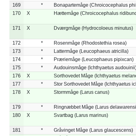
169
*
Bonapartemåge (Chroicocephalus phil
170
X
Hættemåge (Chroicocephalus ridibun
171
X
Dværgmåge (Hydrocoloeus minutus)
172
*
Rosenmåge (Rhodostethia rosea)
173
*
Lattermåge (Leucophaeus atricilla)
174
*
Præriemåge (Leucophaeus pipixcan)
175
*
Audouinsmåge (Ichthyaetus audouinii
176
X
Sorthovedet Måge (Ichthyaetus melan
177
*
Stor Sorthovedet Måge (Ichthyaetus ic
178
X
Stormmåge (Larus canus)
179
*
Ringnæbbet Måge (Larus delawarensi
180
X
Svartbag (Larus marinus)
181
*
Gråvinget Måge (Larus glaucescens)