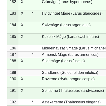
182
X
Gråmåge (Larus hyperboreus)
183
X
*
Hvidvinget Måge (Larus glaucoides)
184
X
Sølvmåge (Larus argentatus)
185
X
Kaspisk Måge (Larus cachinnans)
186
Middelhavssølvmåge (Larus michahell
187
*
Armensk Måge (Larus armenicus)
188
X
Sildemåge (Larus fuscus)
189
Sandterne (Gelochelidon nilotica)
190
X
Rovterne (Hydroprogne caspia)
191
X
Splitterne (Thalasseus sandvicensis)
192
*
Aztekerterne (Thalasseus elegans)