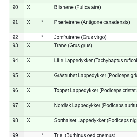
90
X
Blishøne (Fulica atra)
91
X
*
Prærietrane (Antigone canadensis)
92
*
Jomfrutrane (Grus virgo)
93
X
Trane (Grus grus)
94
X
Lille Lappedykker (Tachybaptus ruficol
95
X
Gråstrubet Lappedykker (Podiceps gr
96
X
Toppet Lappedykker (Podiceps cristat
97
X
Nordisk Lappedykker (Podiceps auritu
98
X
Sorthalset Lappedykker (Podiceps nigri
99
*
Triel (Burhinus oedicnemus)