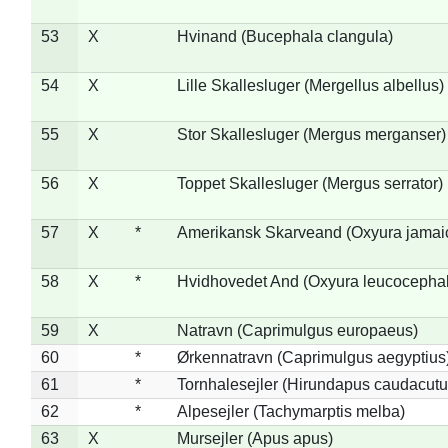
53
X
Hvinand (Bucephala clangula)
54
X
Lille Skallesluger (Mergellus albellus)
55
X
Stor Skallesluger (Mergus merganser)
56
X
Toppet Skallesluger (Mergus serrator)
57
X
*
Amerikansk Skarveand (Oxyura jamai
58
X
*
Hvidhovedet And (Oxyura leucocepha
59
X
Natravn (Caprimulgus europaeus)
60
*
Ørkennatravn (Caprimulgus aegyptius
61
*
Tornhalesejler (Hirundapus caudacutu
62
*
Alpesejler (Tachymarptis melba)
63
X
Mursejler (Apus apus)