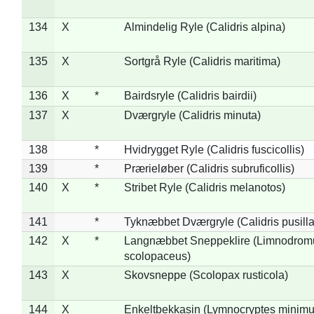
134
X
Almindelig Ryle (Calidris alpina)
135
X
Sortgrå Ryle (Calidris maritima)
136
X
*
Bairdsryle (Calidris bairdii)
137
X
Dværgryle (Calidris minuta)
138
*
Hvidrygget Ryle (Calidris fuscicollis)
139
*
Prærieløber (Calidris subruficollis)
140
X
*
Stribet Ryle (Calidris melanotos)
141
*
Tyknæbbet Dværgryle (Calidris pusilla
142
X
*
Langnæbbet Sneppeklire (Limnodrom
scolopaceus)
143
X
Skovsneppe (Scolopax rusticola)
144
X
Enkeltbekkasin (Lymnocryptes minimu