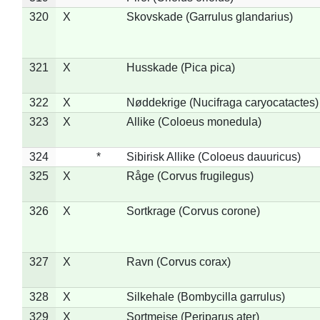
320
X
Skovskade (Garrulus glandarius)
321
X
Husskade (Pica pica)
322
X
Nøddekrige (Nucifraga caryocatactes)
323
X
Allike (Coloeus monedula)
324
*
Sibirisk Allike (Coloeus dauuricus)
325
X
Råge (Corvus frugilegus)
326
X
Sortkrage (Corvus corone)
327
X
Ravn (Corvus corax)
328
X
Silkehale (Bombycilla garrulus)
329
X
Sortmejse (Periparus ater)