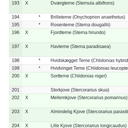
193
X
Dværgterne (Sternula albifrons)
194
*
Brilleterne (Onychoprion anaethetus)
195
*
Rosenterne (Sterna dougallii)
196
X
Fjordterne (Sterna hirundo)
197
X
Havterne (Sterna paradisaea)
198
*
Hvidskægget Terne (Chlidonias hybrid
199
*
Hvidvinget Terne (Chlidonias leucopte
200
X
Sortterne (Chlidonias niger)
201
Storkjove (Stercorarius skua)
202
X
Mellemkjove (Stercorarius pomarinus)
203
X
Almindelig Kjove (Stercorarius parasit
204
X
Lille Kjove (Stercorarius longicaudus)