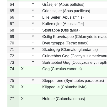
64
*
Gråsejler (Apus pallidus)
65
*
Orientsejler (Apus pacificus)
66
*
Lille Sejler (Apus affinis)
67
*
Kaffersejler (Apus caffer)
68
*
Stortrappe (Otis tarda)
69
*
Østlig Kravetrappe (Chlamydotis macq
70
*
Dværgtrappe (Tetrax tetrax)
71
*
Skadegøg (Clamator glandarius)
72
*
Gulnæbbet Gøg (Coccyzus americanu
73
*
Sortnæbbet Gøg (Coccyzus erythropt
74
X
Gøg (Cuculus canorus)
75
*
Steppehøne (Syrrhaptes paradoxus)
76
X
Klippedue (Columba livia)
77
X
Huldue (Columba oenas)