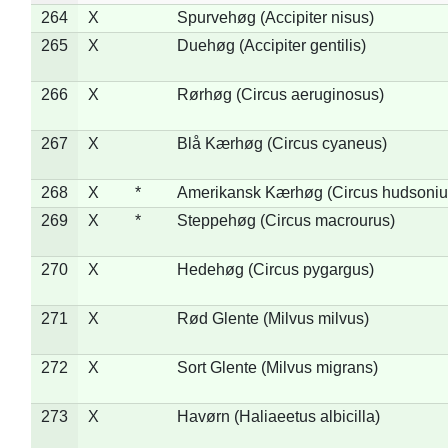
264
X
Spurvehøg (Accipiter nisus)
265
X
Duehøg (Accipiter gentilis)
266
X
Rørhøg (Circus aeruginosus)
267
X
Blå Kærhøg (Circus cyaneus)
268
X
*
Amerikansk Kærhøg (Circus hudsoniu
269
X
*
Steppehøg (Circus macrourus)
270
X
Hedehøg (Circus pygargus)
271
X
Rød Glente (Milvus milvus)
272
X
Sort Glente (Milvus migrans)
273
X
Havørn (Haliaeetus albicilla)