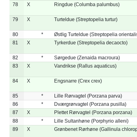
78
X
Ringdue (Columba palumbus)
79
X
Turteldue (Streptopelia turtur)
80
*
Østlig Turteldue (Streptopelia orientali
81
X
Tyrkerdue (Streptopelia decaocto)
82
*
Sørgedue (Zenaida macroura)
83
X
Vandrikse (Rallus aquaticus)
84
X
Engsnarre (Crex crex)
85
*
Lille Rørvagtel (Porzana parva)
86
*
Dværgrørvagtel (Porzana pusilla)
87
X
Plettet Rørvagtel (Porzana porzana)
88
*
Lille Sultanhøne (Porphyrio alleni)
89
X
Grønbenet Rørhøne (Gallinula chloro