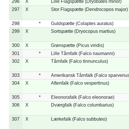
296
X
Lille Flagspætte (Dryobates minor)
297
X
Stor Flagspætte (Dendrocopos major)
298
*
Guldspætte (Colaptes auratus)
299
X
Sortspætte (Dryocopus martius)
300
X
Grønspætte (Picus viridis)
301
*
Lille Tårnfalk (Falco naumanni)
302
X
Tårnfalk (Falco tinnunculus)
303
*
Amerikansk Tårnfalk (Falco sparverius
304
X
Aftenfalk (Falco vespertinus)
305
*
Eleonorafalk (Falco eleonorae)
306
X
Dværgfalk (Falco columbarius)
307
X
Lærkefalk (Falco subbuteo)