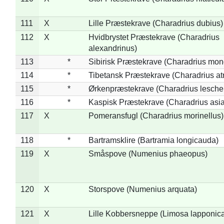
111
X
Lille Præstekrave (Charadrius dubius)
112
X
Hvidbrystet Præstekrave (Charadrius
alexandrinus)
113
*
Sibirisk Præstekrave (Charadrius mon
114
*
Tibetansk Præstekrave (Charadrius atr
115
*
Ørkenpræstekrave (Charadrius leschen
116
*
Kaspisk Præstekrave (Charadrius asia
117
X
Pomeransfugl (Charadrius morinellus)
118
*
Bartramsklire (Bartramia longicauda)
119
X
Småspove (Numenius phaeopus)
120
X
Storspove (Numenius arquata)
121
X
Lille Kobbersneppe (Limosa lapponic