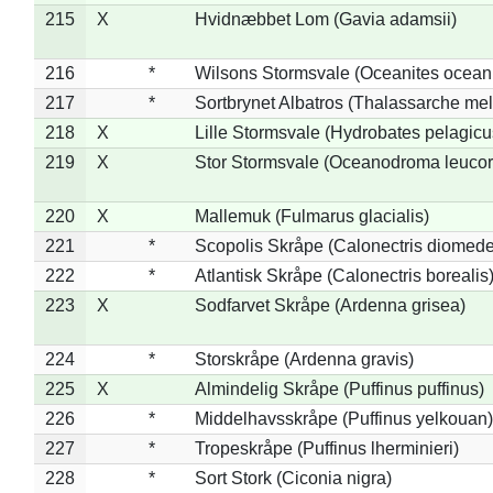
215
X
Hvidnæbbet Lom (Gavia adamsii)
216
*
Wilsons Stormsvale (Oceanites ocean
217
*
Sortbrynet Albatros (Thalassarche me
218
X
Lille Stormsvale (Hydrobates pelagicu
219
X
Stor Stormsvale (Oceanodroma leuco
220
X
Mallemuk (Fulmarus glacialis)
221
*
Scopolis Skråpe (Calonectris diomed
222
*
Atlantisk Skråpe (Calonectris borealis
223
X
Sodfarvet Skråpe (Ardenna grisea)
224
*
Storskråpe (Ardenna gravis)
225
X
Almindelig Skråpe (Puffinus puffinus)
226
*
Middelhavsskråpe (Puffinus yelkouan)
227
*
Tropeskråpe (Puffinus lherminieri)
228
*
Sort Stork (Ciconia nigra)