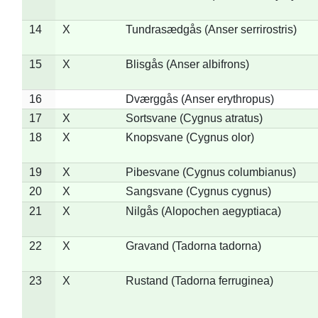
14
X
Tundrasædgås (Anser serrirostris)
15
X
Blisgås (Anser albifrons)
16
Dværggås (Anser erythropus)
17
X
Sortsvane (Cygnus atratus)
18
X
Knopsvane (Cygnus olor)
19
X
Pibesvane (Cygnus columbianus)
20
X
Sangsvane (Cygnus cygnus)
21
X
Nilgås (Alopochen aegyptiaca)
22
X
Gravand (Tadorna tadorna)
23
X
Rustand (Tadorna ferruginea)