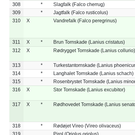
308
*
Slagfalk (Falco cherrug)
309
*
Jagtfalk (Falco rusticolus)
310
X
Vandrefalk (Falco peregrinus)
311
X
*
Brun Tornskade (Lanius cristatus)
312
X
Rødrygget Tornskade (Lanius collurio)
313
*
Turkestantornskade (Lanius phoenicur
314
*
Langhalet Tornskade (Lanius schach)
315
*
Rosenbrystet Tornskade (Lanius minor
316
X
Stor Tornskade (Lanius excubitor)
317
X
*
Rødhovedet Tornskade (Lanius senato
318
*
Rødøjet Vireo (Vireo olivaceus)
319
Pirol (Oriolus oriolus)