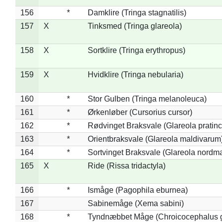
156
*
Damklire (Tringa stagnatilis)
157
X
Tinksmed (Tringa glareola)
158
X
Sortklire (Tringa erythropus)
159
X
Hvidklire (Tringa nebularia)
160
*
Stor Gulben (Tringa melanoleuca)
161
*
Ørkenløber (Cursorius cursor)
162
*
Rødvinget Braksvale (Glareola pratinc
163
*
Orientbraksvale (Glareola maldivarum
164
*
Sortvinget Braksvale (Glareola nordm
165
X
Ride (Rissa tridactyla)
166
*
Ismåge (Pagophila eburnea)
167
Sabinemåge (Xema sabini)
168
*
Tyndnæbbet Måge (Chroicocephalus 