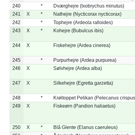
240
*
Dværghejre (Ixobrychus minutus)
241
X
*
Nathejre (Nycticorax nycticorax)
242
*
Tophejre (Ardeola ralloides)
243
X
*
Kohejre (Bubulcus ibis)
244
X
Fiskehejre (Ardea cinerea)
245
*
Purpurhejre (Ardea purpurea)
246
X
Sølvhejre (Ardea alba)
247
X
Silkehejre (Egretta garzetta)
248
*
Krøltoppet Pelikan (Pelecanus crispus
249
X
Fiskeørn (Pandion haliaetus)
250
X
*
Blå Glente (Elanus caeruleus)