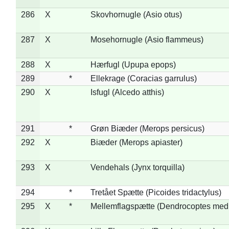
286
X
Skovhornugle (Asio otus)
287
X
Mosehornugle (Asio flammeus)
288
X
Hærfugl (Upupa epops)
289
*
Ellekrage (Coracias garrulus)
290
X
Isfugl (Alcedo atthis)
291
*
Grøn Biæder (Merops persicus)
292
X
Biæder (Merops apiaster)
293
X
Vendehals (Jynx torquilla)
294
*
Tretået Spætte (Picoides tridactylus)
295
X
*
Mellemflagspætte (Dendrocoptes med