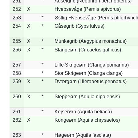
251
*
Ådselgrib (Neophron percnopterus)
252
X
Hvepsevåge (Pernis apivorus)
253
*
Østlig Hvepsevåge (Pernis ptilorhync
254
X
*
Gåsegrib (Gyps fulvus)
255
X
*
Munkegrib (Aegypius monachus)
256
X
*
Slangeørn (Circaetus gallicus)
257
*
Lille Skrigeørn (Clanga pomarina)
258
*
Stor Skrigeørn (Clanga clanga)
259
X
*
Dværgørn (Hieraaetus pennatus)
260
X
*
Steppeørn (Aquila nipalensis)
261
*
Kejserørn (Aquila heliaca)
262
X
Kongeørn (Aquila chrysaetos)
263
*
Høgeørn (Aquila fasciata)