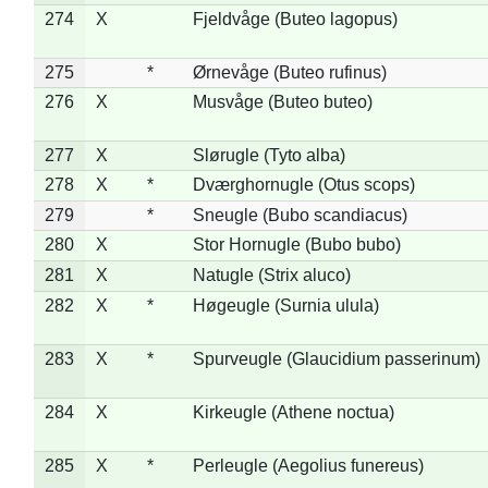
274
X
Fjeldvåge (Buteo lagopus)
275
*
Ørnevåge (Buteo rufinus)
276
X
Musvåge (Buteo buteo)
277
X
Slørugle (Tyto alba)
278
X
*
Dværghornugle (Otus scops)
279
*
Sneugle (Bubo scandiacus)
280
X
Stor Hornugle (Bubo bubo)
281
X
Natugle (Strix aluco)
282
X
*
Høgeugle (Surnia ulula)
283
X
*
Spurveugle (Glaucidium passerinum)
284
X
Kirkeugle (Athene noctua)
285
X
*
Perleugle (Aegolius funereus)