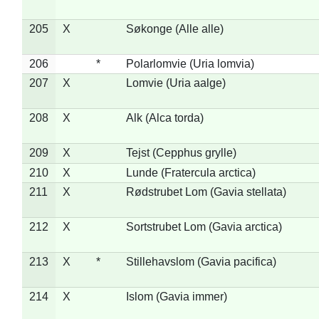
205
X
Søkonge (Alle alle)
206
*
Polarlomvie (Uria lomvia)
207
X
Lomvie (Uria aalge)
208
X
Alk (Alca torda)
209
X
Tejst (Cepphus grylle)
210
X
Lunde (Fratercula arctica)
211
X
Rødstrubet Lom (Gavia stellata)
212
X
Sortstrubet Lom (Gavia arctica)
213
X
*
Stillehavslom (Gavia pacifica)
214
X
Islom (Gavia immer)