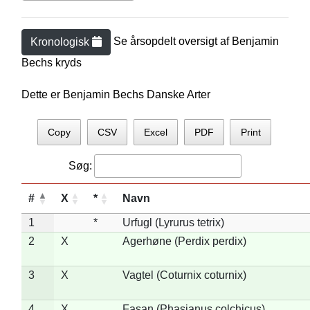
Se årsopdelt oversigt af
Benjamin
Kronologisk
Bech
s kryds
Dette er Benjamin Bechs Danske Arter
Copy
CSV
Excel
PDF
Print
Søg:
#
X
*
Navn
1
*
Urfugl (Lyrurus tetrix)
2
X
Agerhøne (Perdix perdix)
3
X
Vagtel (Coturnix coturnix)
4
X
Fasan (Phasianus colchicus)