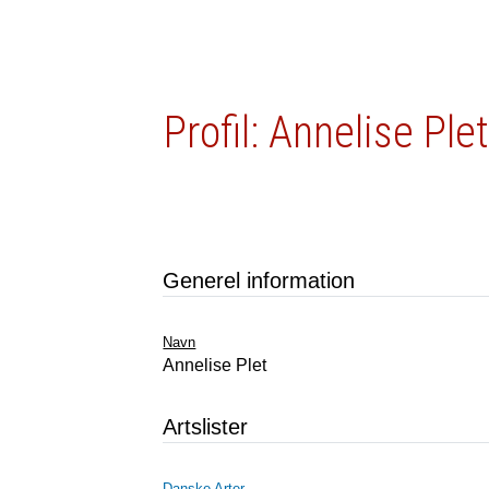
Profil: Annelise Ple
Generel information
Navn
Annelise Plet
Artslister
Danske Arter