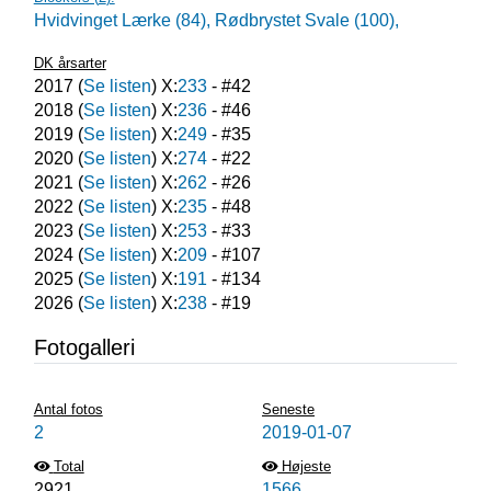
Hvidvinget Lærke (84),
Rødbrystet Svale (100),
DK årsarter
2017
(
Se listen
) X:
233
- #
42
2018
(
Se listen
) X:
236
- #
46
2019
(
Se listen
) X:
249
- #
35
2020
(
Se listen
) X:
274
- #
22
2021
(
Se listen
) X:
262
- #
26
2022
(
Se listen
) X:
235
- #
48
2023
(
Se listen
) X:
253
- #
33
2024
(
Se listen
) X:
209
- #
107
2025
(
Se listen
) X:
191
- #
134
2026
(
Se listen
) X:
238
- #
19
Fotogalleri
Antal fotos
Seneste
2
2019-01-07
Total
Højeste
2921
1566