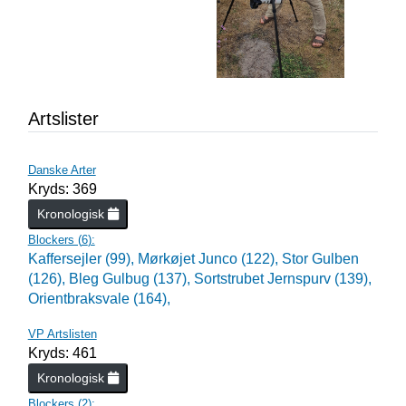
Artslister
Danske Arter
Kryds: 369
Kronologisk
Blockers (
6
):
Kaffersejler (99),
Mørkøjet Junco (122),
Stor Gulben
(126),
Bleg Gulbug (137),
Sortstrubet Jernspurv (139),
Orientbraksvale (164),
VP Artslisten
Kryds: 461
Kronologisk
Blockers (
2
):