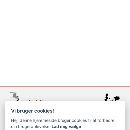
Vi bruger cookies!
support@netfugl.dk
Hej, denne hjemmeside bruger cookies til at forbedre
din brugeroplevelse.
Lad mig vælge
copyright © 2002-2023