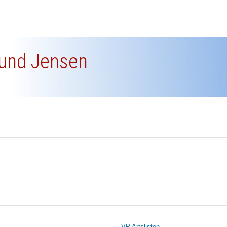
nlund Jensen
VP Artslisten