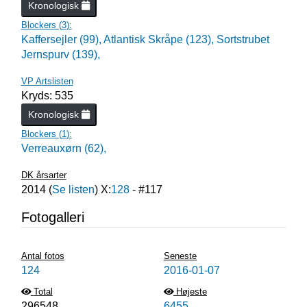
Kronologisk
Blockers (
3
):
Kaffersejler (99),
Atlantisk Skråpe (123),
Sortstrubet
Jernspurv (139),
VP Artslisten
Kryds: 535
Kronologisk
Blockers (
1
):
Verreauxørn (62),
DK årsarter
2014
(
Se listen
) X:
128
- #
117
Fotogalleri
Antal fotos
Seneste
124
2016-01-07
Total
Højeste
296548
6455