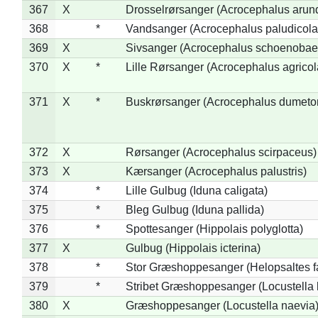
367
X
Drosselrørsanger (Acrocephalus arun
368
*
Vandsanger (Acrocephalus paludicola
369
X
Sivsanger (Acrocephalus schoenobae
370
X
*
Lille Rørsanger (Acrocephalus agricol
371
X
*
Buskrørsanger (Acrocephalus dumeto
372
X
Rørsanger (Acrocephalus scirpaceus)
373
X
Kærsanger (Acrocephalus palustris)
374
*
Lille Gulbug (Iduna caligata)
375
*
Bleg Gulbug (Iduna pallida)
376
*
Spottesanger (Hippolais polyglotta)
377
X
Gulbug (Hippolais icterina)
378
*
Stor Græshoppesanger (Helopsaltes fa
379
*
Stribet Græshoppesanger (Locustella 
380
X
Græshoppesanger (Locustella naevia