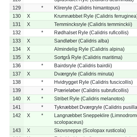
129
*
Klireryle (Calidris himantopus)
130
X
Krumnæbbet Ryle (Calidris ferruginea
131
X
Temmincksryle (Calidris temminckii)
132
*
Rødhalset Ryle (Calidris ruficollis)
133
X
Sandløber (Calidris alba)
134
X
Almindelig Ryle (Calidris alpina)
135
X
Sortgrå Ryle (Calidris maritima)
136
*
Bairdsryle (Calidris bairdii)
137
X
Dværgryle (Calidris minuta)
138
*
Hvidrygget Ryle (Calidris fuscicollis)
139
*
Prærieløber (Calidris subruficollis)
140
X
*
Stribet Ryle (Calidris melanotos)
141
*
Tyknæbbet Dværgryle (Calidris pusilla
142
X
*
Langnæbbet Sneppeklire (Limnodrom
scolopaceus)
143
X
Skovsneppe (Scolopax rusticola)