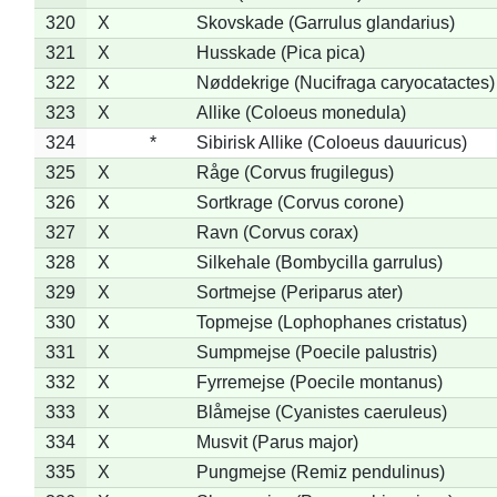
320
X
Skovskade (Garrulus glandarius)
321
X
Husskade (Pica pica)
322
X
Nøddekrige (Nucifraga caryocatactes)
323
X
Allike (Coloeus monedula)
324
*
Sibirisk Allike (Coloeus dauuricus)
325
X
Råge (Corvus frugilegus)
326
X
Sortkrage (Corvus corone)
327
X
Ravn (Corvus corax)
328
X
Silkehale (Bombycilla garrulus)
329
X
Sortmejse (Periparus ater)
330
X
Topmejse (Lophophanes cristatus)
331
X
Sumpmejse (Poecile palustris)
332
X
Fyrremejse (Poecile montanus)
333
X
Blåmejse (Cyanistes caeruleus)
334
X
Musvit (Parus major)
335
X
Pungmejse (Remiz pendulinus)