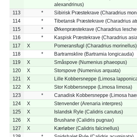
alexandrinus)
113
*
Sibirisk Præstekrave (Charadrius mon
114
*
Tibetansk Præstekrave (Charadrius atr
115
*
Ørkenpræstekrave (Charadrius leschen
116
*
Kaspisk Præstekrave (Charadrius asia
117
X
Pomeransfugl (Charadrius morinellus)
118
*
Bartramsklire (Bartramia longicauda)
119
X
Småspove (Numenius phaeopus)
120
X
Storspove (Numenius arquata)
121
X
Lille Kobbersneppe (Limosa lapponic
122
X
Stor Kobbersneppe (Limosa limosa)
123
*
Canadisk Kobbersneppe (Limosa hae
124
X
Stenvender (Arenaria interpres)
125
X
Islandsk Ryle (Calidris canutus)
126
X
Brushane (Calidris pugnax)
127
X
Kærløber (Calidris falcinellus)
128
*
Spidshalet Ryle (Calidris acuminata)