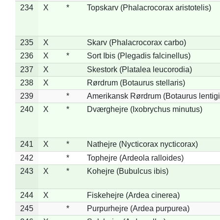
234
X
*
Topskarv (Phalacrocorax aristotelis)
235
X
Skarv (Phalacrocorax carbo)
236
X
*
Sort Ibis (Plegadis falcinellus)
237
X
Skestork (Platalea leucorodia)
238
X
Rørdrum (Botaurus stellaris)
239
*
Amerikansk Rørdrum (Botaurus lentig
240
X
*
Dværghejre (Ixobrychus minutus)
241
X
*
Nathejre (Nycticorax nycticorax)
242
*
Tophejre (Ardeola ralloides)
243
X
*
Kohejre (Bubulcus ibis)
244
X
Fiskehejre (Ardea cinerea)
245
*
Purpurhejre (Ardea purpurea)