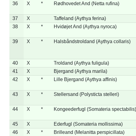
36
X
*
Rødhovedet And (Netta rufina)
37
X
Taffeland (Aythya ferina)
38
X
*
Hvidøjet And (Aythya nyroca)
39
X
*
Halsbåndstroldand (Aythya collaris)
40
X
Troldand (Aythya fuligula)
41
X
Bjergand (Aythya marila)
42
X
*
Lille Bjergand (Aythya affinis)
43
X
*
Stellersand (Polysticta stelleri)
44
X
*
Kongeederfugl (Somateria spectabilis
45
X
Ederfugl (Somateria mollissima)
46
X
*
Brilleand (Melanitta perspicillata)