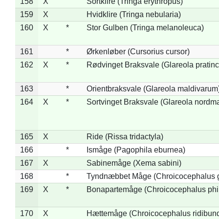
158
X
Sortklire (Tringa erythropus)
159
X
Hvidklire (Tringa nebularia)
160
X
*
Stor Gulben (Tringa melanoleuca)
161
*
Ørkenløber (Cursorius cursor)
162
X
*
Rødvinget Braksvale (Glareola pratinc
163
*
Orientbraksvale (Glareola maldivarum
164
X
*
Sortvinget Braksvale (Glareola nordm
165
X
Ride (Rissa tridactyla)
166
*
Ismåge (Pagophila eburnea)
167
X
Sabinemåge (Xema sabini)
168
*
Tyndnæbbet Måge (Chroicocephalus 
169
X
*
Bonapartemåge (Chroicocephalus phil
170
X
Hættemåge (Chroicocephalus ridibun