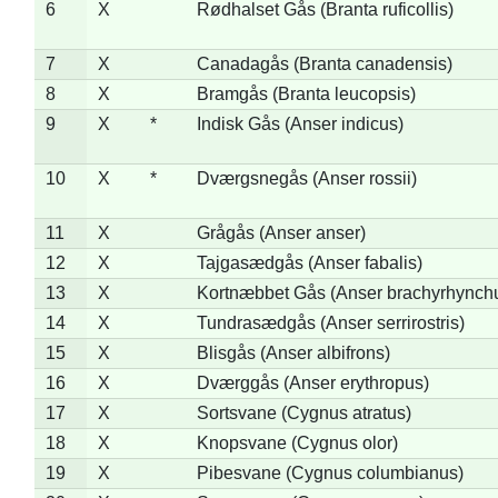
6
X
Rødhalset Gås (Branta ruficollis)
7
X
Canadagås (Branta canadensis)
8
X
Bramgås (Branta leucopsis)
9
X
*
Indisk Gås (Anser indicus)
10
X
*
Dværgsnegås (Anser rossii)
11
X
Grågås (Anser anser)
12
X
Tajgasædgås (Anser fabalis)
13
X
Kortnæbbet Gås (Anser brachyrhynch
14
X
Tundrasædgås (Anser serrirostris)
15
X
Blisgås (Anser albifrons)
16
X
Dværggås (Anser erythropus)
17
X
Sortsvane (Cygnus atratus)
18
X
Knopsvane (Cygnus olor)
19
X
Pibesvane (Cygnus columbianus)