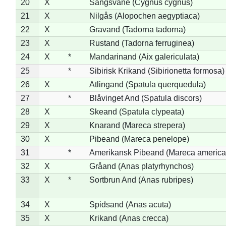
20
X
Sangsvane (Cygnus cygnus)
21
X
Nilgås (Alopochen aegyptiaca)
22
X
Gravand (Tadorna tadorna)
23
X
Rustand (Tadorna ferruginea)
24
X
*
Mandarinand (Aix galericulata)
25
*
Sibirisk Krikand (Sibirionetta formosa)
26
X
Atlingand (Spatula querquedula)
27
*
Blåvinget And (Spatula discors)
28
X
Skeand (Spatula clypeata)
29
X
Knarand (Mareca strepera)
30
X
Pibeand (Mareca penelope)
31
*
Amerikansk Pibeand (Mareca america
32
X
Gråand (Anas platyrhynchos)
33
X
*
Sortbrun And (Anas rubripes)
34
X
Spidsand (Anas acuta)
35
X
Krikand (Anas crecca)