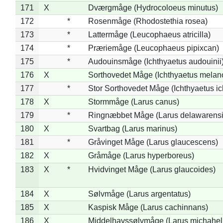
171
X
Dværgmåge (Hydrocoloeus minutus)
172
*
Rosenmåge (Rhodostethia rosea)
173
*
Lattermåge (Leucophaeus atricilla)
174
*
Præriemåge (Leucophaeus pipixcan)
175
*
Audouinsmåge (Ichthyaetus audouinii
176
X
Sorthovedet Måge (Ichthyaetus melan
177
*
Stor Sorthovedet Måge (Ichthyaetus ic
178
X
Stormmåge (Larus canus)
179
*
Ringnæbbet Måge (Larus delawarensi
180
X
Svartbag (Larus marinus)
181
*
Gråvinget Måge (Larus glaucescens)
182
X
Gråmåge (Larus hyperboreus)
183
X
*
Hvidvinget Måge (Larus glaucoides)
184
X
Sølvmåge (Larus argentatus)
185
X
Kaspisk Måge (Larus cachinnans)
186
X
Middelhavssølvmåge (Larus michahell