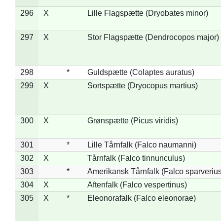
296
X
Lille Flagspætte (Dryobates minor)
297
X
Stor Flagspætte (Dendrocopos major)
298
*
Guldspætte (Colaptes auratus)
299
X
Sortspætte (Dryocopus martius)
300
X
Grønspætte (Picus viridis)
301
*
Lille Tårnfalk (Falco naumanni)
302
X
Tårnfalk (Falco tinnunculus)
303
*
Amerikansk Tårnfalk (Falco sparverius
304
X
Aftenfalk (Falco vespertinus)
305
X
*
Eleonorafalk (Falco eleonorae)