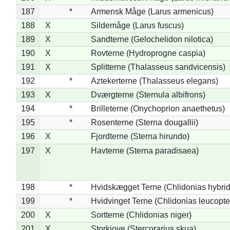
187
*
Armensk Måge (Larus armenicus)
188
X
Sildemåge (Larus fuscus)
189
X
Sandterne (Gelochelidon nilotica)
190
X
Rovterne (Hydroprogne caspia)
191
X
Splitterne (Thalasseus sandvicensis)
192
*
Aztekerterne (Thalasseus elegans)
193
X
Dværgterne (Sternula albifrons)
194
*
Brilleterne (Onychoprion anaethetus)
195
*
Rosenterne (Sterna dougallii)
196
X
Fjordterne (Sterna hirundo)
197
X
Havterne (Sterna paradisaea)
198
*
Hvidskægget Terne (Chlidonias hybrid
199
*
Hvidvinget Terne (Chlidonias leucopte
200
X
Sortterne (Chlidonias niger)
201
X
Storkjove (Stercorarius skua)