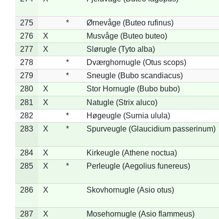
275
*
Ørnevåge (Buteo rufinus)
276
X
Musvåge (Buteo buteo)
277
X
Slørugle (Tyto alba)
278
*
Dværghornugle (Otus scops)
279
*
Sneugle (Bubo scandiacus)
280
X
Stor Hornugle (Bubo bubo)
281
X
Natugle (Strix aluco)
282
*
Høgeugle (Surnia ulula)
283
X
*
Spurveugle (Glaucidium passerinum)
284
X
Kirkeugle (Athene noctua)
285
X
*
Perleugle (Aegolius funereus)
286
X
Skovhornugle (Asio otus)
287
X
Mosehornugle (Asio flammeus)