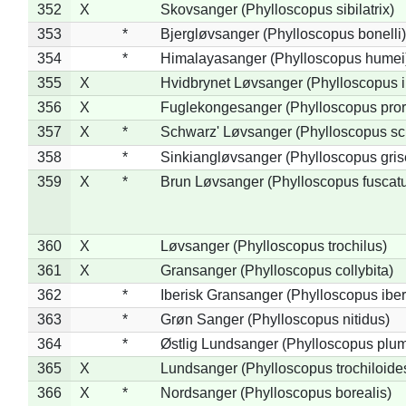
352
X
Skovsanger (Phylloscopus sibilatrix)
353
*
Bjergløvsanger (Phylloscopus bonelli)
354
*
Himalayasanger (Phylloscopus humei
355
X
Hvidbrynet Løvsanger (Phylloscopus i
356
X
Fuglekongesanger (Phylloscopus pror
357
X
*
Schwarz' Løvsanger (Phylloscopus sc
358
*
Sinkiangløvsanger (Phylloscopus gris
359
X
*
Brun Løvsanger (Phylloscopus fuscat
360
X
Løvsanger (Phylloscopus trochilus)
361
X
Gransanger (Phylloscopus collybita)
362
*
Iberisk Gransanger (Phylloscopus iber
363
*
Grøn Sanger (Phylloscopus nitidus)
364
*
Østlig Lundsanger (Phylloscopus plum
365
X
Lundsanger (Phylloscopus trochiloide
366
X
*
Nordsanger (Phylloscopus borealis)