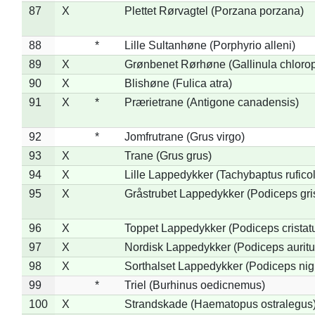
87
X
Plettet Rørvagtel (Porzana porzana)
88
*
Lille Sultanhøne (Porphyrio alleni)
89
X
Grønbenet Rørhøne (Gallinula chloro
90
X
Blishøne (Fulica atra)
91
X
*
Prærietrane (Antigone canadensis)
92
*
Jomfrutrane (Grus virgo)
93
X
Trane (Grus grus)
94
X
Lille Lappedykker (Tachybaptus ruficol
95
X
Gråstrubet Lappedykker (Podiceps gr
96
X
Toppet Lappedykker (Podiceps cristat
97
X
Nordisk Lappedykker (Podiceps auritu
98
X
Sorthalset Lappedykker (Podiceps nigri
99
*
Triel (Burhinus oedicnemus)
100
X
Strandskade (Haematopus ostralegus