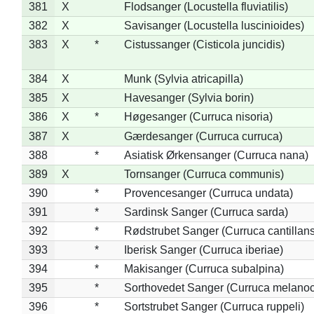
381
X
Flodsanger (Locustella fluviatilis)
382
X
Savisanger (Locustella luscinioides)
383
X
*
Cistussanger (Cisticola juncidis)
384
X
Munk (Sylvia atricapilla)
385
X
Havesanger (Sylvia borin)
386
X
*
Høgesanger (Curruca nisoria)
387
X
Gærdesanger (Curruca curruca)
388
*
Asiatisk Ørkensanger (Curruca nana)
389
X
Tornsanger (Curruca communis)
390
*
Provencesanger (Curruca undata)
391
*
Sardinsk Sanger (Curruca sarda)
392
*
Rødstrubet Sanger (Curruca cantillans
393
*
Iberisk Sanger (Curruca iberiae)
394
*
Makisanger (Curruca subalpina)
395
*
Sorthovedet Sanger (Curruca melano
396
*
Sortstrubet Sanger (Curruca ruppeli)