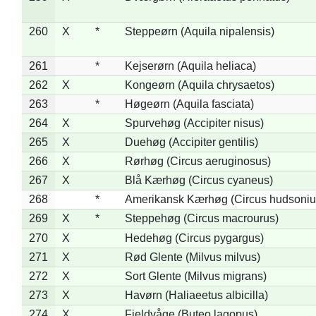
260
X
*
Steppeørn (Aquila nipalensis)
261
*
Kejserørn (Aquila heliaca)
262
X
Kongeørn (Aquila chrysaetos)
263
*
Høgeørn (Aquila fasciata)
264
X
Spurvehøg (Accipiter nisus)
265
X
Duehøg (Accipiter gentilis)
266
X
Rørhøg (Circus aeruginosus)
267
X
Blå Kærhøg (Circus cyaneus)
268
*
Amerikansk Kærhøg (Circus hudsoniu
269
X
*
Steppehøg (Circus macrourus)
270
X
Hedehøg (Circus pygargus)
271
X
Rød Glente (Milvus milvus)
272
X
Sort Glente (Milvus migrans)
273
X
Havørn (Haliaeetus albicilla)
274
X
Fjeldvåge (Buteo lagopus)