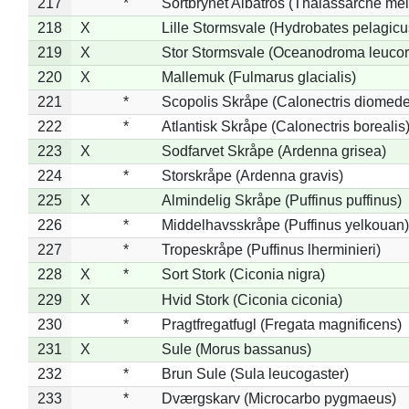
217
*
Sortbrynet Albatros (Thalassarche me
218
X
Lille Stormsvale (Hydrobates pelagicu
219
X
Stor Stormsvale (Oceanodroma leuco
220
X
Mallemuk (Fulmarus glacialis)
221
*
Scopolis Skråpe (Calonectris diomed
222
*
Atlantisk Skråpe (Calonectris borealis
223
X
Sodfarvet Skråpe (Ardenna grisea)
224
*
Storskråpe (Ardenna gravis)
225
X
Almindelig Skråpe (Puffinus puffinus)
226
*
Middelhavsskråpe (Puffinus yelkouan)
227
*
Tropeskråpe (Puffinus lherminieri)
228
X
*
Sort Stork (Ciconia nigra)
229
X
Hvid Stork (Ciconia ciconia)
230
*
Pragtfregatfugl (Fregata magnificens)
231
X
Sule (Morus bassanus)
232
*
Brun Sule (Sula leucogaster)
233
*
Dværgskarv (Microcarbo pygmaeus)