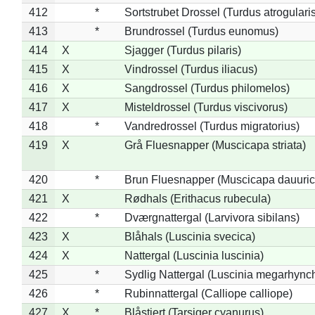
412
*
Sortstrubet Drossel (Turdus atrogularis
413
*
Brundrossel (Turdus eunomus)
414
X
Sjagger (Turdus pilaris)
415
X
Vindrossel (Turdus iliacus)
416
X
Sangdrossel (Turdus philomelos)
417
X
Misteldrossel (Turdus viscivorus)
418
*
Vandredrossel (Turdus migratorius)
419
X
Grå Fluesnapper (Muscicapa striata)
420
*
Brun Fluesnapper (Muscicapa dauuric
421
X
Rødhals (Erithacus rubecula)
422
*
Dværgnattergal (Larvivora sibilans)
423
X
Blåhals (Luscinia svecica)
424
X
Nattergal (Luscinia luscinia)
425
*
Sydlig Nattergal (Luscinia megarhync
426
*
Rubinnattergal (Calliope calliope)
427
X
*
Blåstjert (Tarsiger cyanurus)