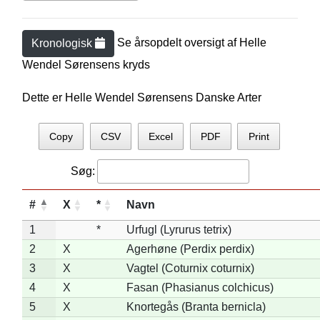
Se årsopdelt oversigt af
Helle
Kronologisk
Wendel Sørensen
s kryds
Dette er Helle Wendel Sørensens Danske Arter
Copy
CSV
Excel
PDF
Print
Søg:
#
X
*
Navn
1
*
Urfugl (Lyrurus tetrix)
2
X
Agerhøne (Perdix perdix)
3
X
Vagtel (Coturnix coturnix)
4
X
Fasan (Phasianus colchicus)
5
X
Knortegås (Branta bernicla)