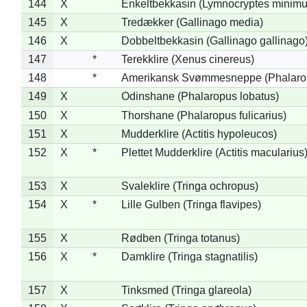
144
X
Enkeltbekkasin (Lymnocryptes minimu
145
X
Tredækker (Gallinago media)
146
X
Dobbeltbekkasin (Gallinago gallinago
147
*
Terekklire (Xenus cinereus)
148
*
Amerikansk Svømmesneppe (Phalaropu
149
X
Odinshane (Phalaropus lobatus)
150
X
Thorshane (Phalaropus fulicarius)
151
X
Mudderklire (Actitis hypoleucos)
152
X
*
Plettet Mudderklire (Actitis macularius
153
X
Svaleklire (Tringa ochropus)
154
X
*
Lille Gulben (Tringa flavipes)
155
X
Rødben (Tringa totanus)
156
X
*
Damklire (Tringa stagnatilis)
157
X
Tinksmed (Tringa glareola)