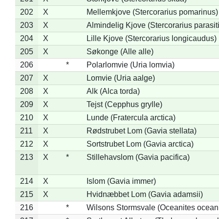
202
X
Mellemkjove (Stercorarius pomarinus)
203
X
Almindelig Kjove (Stercorarius parasit
204
X
Lille Kjove (Stercorarius longicaudus)
205
X
Søkonge (Alle alle)
206
*
Polarlomvie (Uria lomvia)
207
X
Lomvie (Uria aalge)
208
X
Alk (Alca torda)
209
X
Tejst (Cepphus grylle)
210
X
Lunde (Fratercula arctica)
211
X
Rødstrubet Lom (Gavia stellata)
212
X
Sortstrubet Lom (Gavia arctica)
213
X
*
Stillehavslom (Gavia pacifica)
214
X
Islom (Gavia immer)
215
X
Hvidnæbbet Lom (Gavia adamsii)
216
*
Wilsons Stormsvale (Oceanites ocean