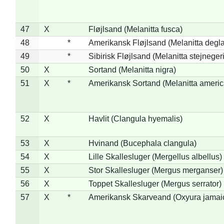
47
X
Fløjlsand (Melanitta fusca)
48
*
Amerikansk Fløjlsand (Melanitta degla
49
*
Sibirisk Fløjlsand (Melanitta stejnegeri
50
X
Sortand (Melanitta nigra)
51
X
*
Amerikansk Sortand (Melanitta ameri
52
X
Havlit (Clangula hyemalis)
53
X
Hvinand (Bucephala clangula)
54
X
Lille Skallesluger (Mergellus albellus)
55
X
Stor Skallesluger (Mergus merganser)
56
X
Toppet Skallesluger (Mergus serrator)
57
X
*
Amerikansk Skarveand (Oxyura jamai