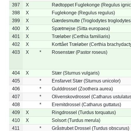
397
X
Rødtoppet Fuglekonge (Regulus ignica
398
X
Fuglekonge (Regulus regulus)
399
X
Gærdesmutte (Troglodytes troglodytes
400
X
Spætmejse (Sitta europaea)
401
X
Træløber (Certhia familiaris)
402
X
Korttået Træløber (Certhia brachydact
403
X
*
Rosenstær (Pastor roseus)
404
X
Stær (Sturnus vulgaris)
405
*
Ensfarvet Stær (Sturnus unicolor)
406
*
Gulddrossel (Zoothera aurea)
407
*
Olivenskovdrossel (Catharus ustulatus
408
*
Eremitdrossel (Catharus guttatus)
409
X
Ringdrossel (Turdus torquatus)
410
X
Solsort (Turdus merula)
411
*
Gråstrubet Drossel (Turdus obscurus)