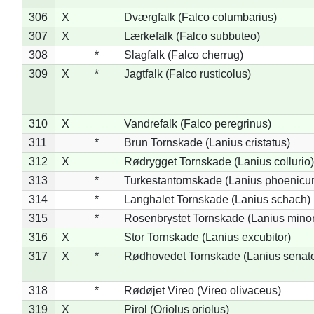
306
X
Dværgfalk (Falco columbarius)
307
X
Lærkefalk (Falco subbuteo)
308
*
Slagfalk (Falco cherrug)
309
X
*
Jagtfalk (Falco rusticolus)
310
X
Vandrefalk (Falco peregrinus)
311
*
Brun Tornskade (Lanius cristatus)
312
X
Rødrygget Tornskade (Lanius collurio)
313
*
Turkestantornskade (Lanius phoenicur
314
*
Langhalet Tornskade (Lanius schach)
315
*
Rosenbrystet Tornskade (Lanius minor
316
X
Stor Tornskade (Lanius excubitor)
317
X
*
Rødhovedet Tornskade (Lanius senato
318
*
Rødøjet Vireo (Vireo olivaceus)
319
X
Pirol (Oriolus oriolus)