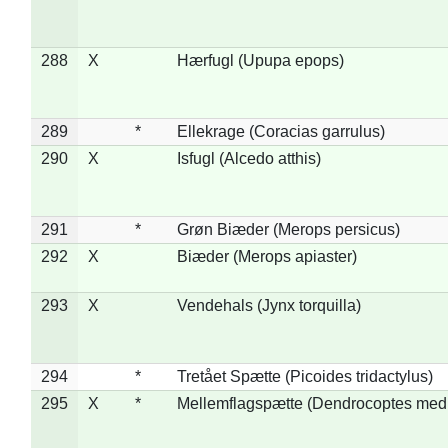
288
X
Hærfugl (Upupa epops)
289
*
Ellekrage (Coracias garrulus)
290
X
Isfugl (Alcedo atthis)
291
*
Grøn Biæder (Merops persicus)
292
X
Biæder (Merops apiaster)
293
X
Vendehals (Jynx torquilla)
294
*
Tretået Spætte (Picoides tridactylus)
295
X
*
Mellemflagspætte (Dendrocoptes med