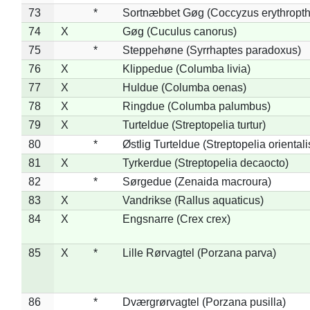
73
*
Sortnæbbet Gøg (Coccyzus erythropt
74
X
Gøg (Cuculus canorus)
75
*
Steppehøne (Syrrhaptes paradoxus)
76
X
Klippedue (Columba livia)
77
X
Huldue (Columba oenas)
78
X
Ringdue (Columba palumbus)
79
X
Turteldue (Streptopelia turtur)
80
*
Østlig Turteldue (Streptopelia orientali
81
X
Tyrkerdue (Streptopelia decaocto)
82
*
Sørgedue (Zenaida macroura)
83
X
Vandrikse (Rallus aquaticus)
84
X
Engsnarre (Crex crex)
85
X
*
Lille Rørvagtel (Porzana parva)
86
*
Dværgrørvagtel (Porzana pusilla)