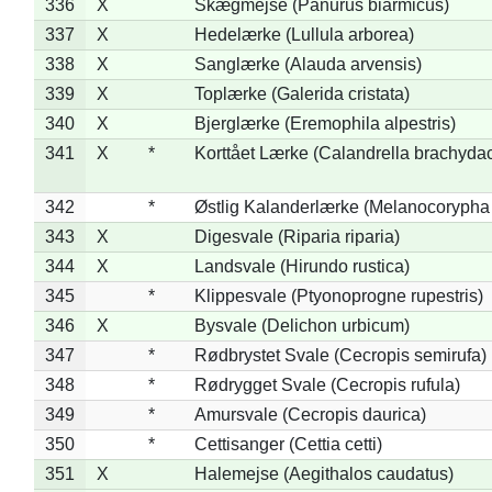
336
X
Skægmejse (Panurus biarmicus)
337
X
Hedelærke (Lullula arborea)
338
X
Sanglærke (Alauda arvensis)
339
X
Toplærke (Galerida cristata)
340
X
Bjerglærke (Eremophila alpestris)
341
X
*
Korttået Lærke (Calandrella brachydac
342
*
Østlig Kalanderlærke (Melanocorypha
343
X
Digesvale (Riparia riparia)
344
X
Landsvale (Hirundo rustica)
345
*
Klippesvale (Ptyonoprogne rupestris)
346
X
Bysvale (Delichon urbicum)
347
*
Rødbrystet Svale (Cecropis semirufa)
348
*
Rødrygget Svale (Cecropis rufula)
349
*
Amursvale (Cecropis daurica)
350
*
Cettisanger (Cettia cetti)
351
X
Halemejse (Aegithalos caudatus)