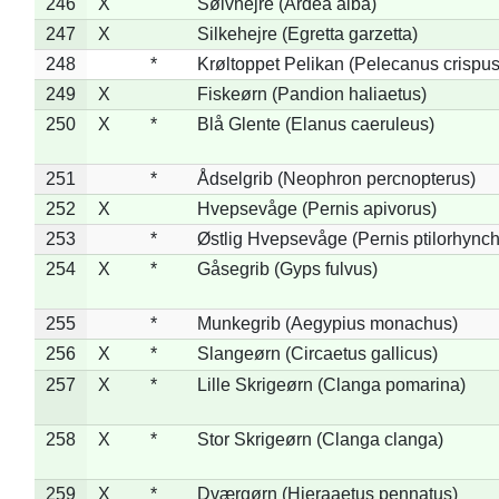
246
X
Sølvhejre (Ardea alba)
247
X
Silkehejre (Egretta garzetta)
248
*
Krøltoppet Pelikan (Pelecanus crispus
249
X
Fiskeørn (Pandion haliaetus)
250
X
*
Blå Glente (Elanus caeruleus)
251
*
Ådselgrib (Neophron percnopterus)
252
X
Hvepsevåge (Pernis apivorus)
253
*
Østlig Hvepsevåge (Pernis ptilorhync
254
X
*
Gåsegrib (Gyps fulvus)
255
*
Munkegrib (Aegypius monachus)
256
X
*
Slangeørn (Circaetus gallicus)
257
X
*
Lille Skrigeørn (Clanga pomarina)
258
X
*
Stor Skrigeørn (Clanga clanga)
259
X
*
Dværgørn (Hieraaetus pennatus)