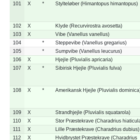
101
X
*
Stylteløber (Himantopus himantopus)
102
X
Klyde (Recurvirostra avosetta)
103
X
Vibe (Vanellus vanellus)
104
*
Steppevibe (Vanellus gregarius)
105
*
Sumpvibe (Vanellus leucurus)
106
X
Hjejle (Pluvialis apricaria)
107
X
*
Sibirisk Hjejle (Pluvialis fulva)
108
X
*
Amerikansk Hjejle (Pluvialis dominica
109
X
Strandhjejle (Pluvialis squatarola)
110
X
Stor Præstekrave (Charadrius hiaticul
111
X
Lille Præstekrave (Charadrius dubius)
112
X
Hvidbrystet Præstekrave (Charadrius