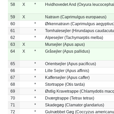
58
X
*
Hvidhovedet And (Oxyura leucocepha
59
X
Natravn (Caprimulgus europaeus)
60
*
Ørkennatravn (Caprimulgus aegyptius
61
*
Tornhalesejler (Hirundapus caudacutu
62
*
Alpesejler (Tachymarptis melba)
63
X
Mursejler (Apus apus)
64
X
*
Gråsejler (Apus pallidus)
65
*
Orientsejler (Apus pacificus)
66
*
Lille Sejler (Apus affinis)
67
*
Kaffersejler (Apus caffer)
68
*
Stortrappe (Otis tarda)
69
*
Østlig Kravetrappe (Chlamydotis macq
70
*
Dværgtrappe (Tetrax tetrax)
71
*
Skadegøg (Clamator glandarius)
72
*
Gulnæbbet Gøg (Coccyzus americanu