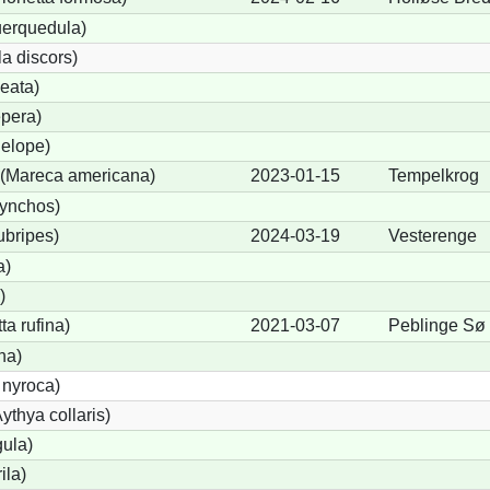
uerquedula)
a discors)
eata)
pera)
elope)
(Mareca americana)
2023-01-15
Tempelkrog
hynchos)
ubripes)
2024-03-19
Vesterenge
a)
)
a rufina)
2021-03-07
Peblinge Sø
na)
 nyroca)
thya collaris)
gula)
ila)