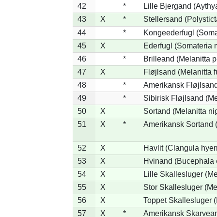
42
*
Lille Bjergand (Aythya
43
X
*
Stellersand (Polysticta
44
*
Kongeederfugl (Somat
45
X
Ederfugl (Somateria 
46
*
Brilleand (Melanitta p
47
X
Fløjlsand (Melanitta 
48
*
Amerikansk Fløjlsand
49
*
Sibirisk Fløjlsand (Me
50
X
Sortand (Melanitta ni
51
X
*
Amerikansk Sortand (
52
X
Havlit (Clangula hyem
53
X
Hvinand (Bucephala 
54
X
Lille Skallesluger (Me
55
X
Stor Skallesluger (M
56
X
Toppet Skallesluger (
57
X
*
Amerikansk Skarvean