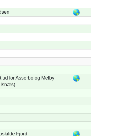
dsen
 ud for Asserbo og Melby
alsnæs)
oskilde Fjord