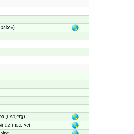
ibskov)
ø (Esbjerg)
singørmotorvej
dning