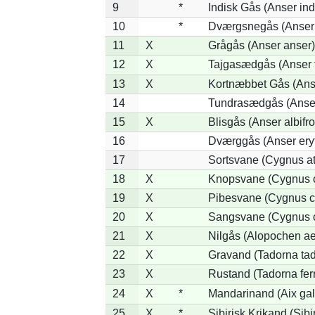
9
*
Indisk Gås (Anser ind
10
*
Dværgsnegås (Anser r
11
X
Grågås (Anser anser)
12
X
Tajgasædgås (Anser f
13
X
Kortnæbbet Gås (Ans
14
Tundrasædgås (Anser 
15
X
Blisgås (Anser albifr
16
Dværggås (Anser ery
17
Sortsvane (Cygnus at
18
X
Knopsvane (Cygnus o
19
X
Pibesvane (Cygnus c
20
X
Sangsvane (Cygnus 
21
X
Nilgås (Alopochen ae
22
X
Gravand (Tadorna ta
23
X
Rustand (Tadorna fer
24
X
*
Mandarinand (Aix gal
25
X
*
Sibirisk Krikand (Sibi