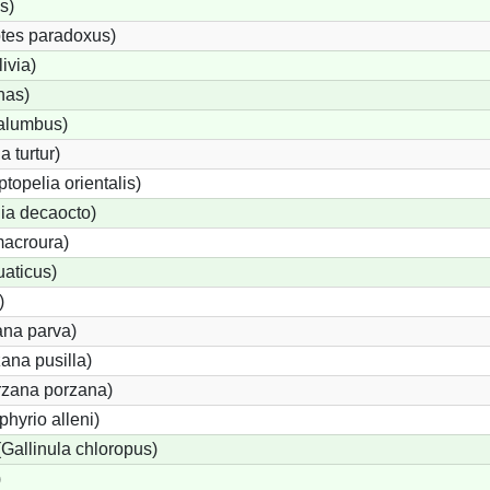
s)
tes paradoxus)
ivia)
nas)
alumbus)
a turtur)
ptopelia orientalis)
lia decaocto)
acroura)
uaticus)
)
ana parva)
ana pusilla)
orzana porzana)
phyrio alleni)
allinula chloropus)
)