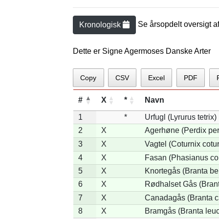
Se årsopdelt oversigt a
Kronologisk
Dette er Signe Agermoses Danske Arter
Copy
CSV
Excel
PDF
#
X
*
Navn
1
*
Urfugl (Lyrurus tetrix)
2
X
Agerhøne (Perdix per
3
X
Vagtel (Coturnix cotur
4
X
Fasan (Phasianus co
5
X
Knortegås (Branta ber
6
X
Rødhalset Gås (Branta
7
X
Canadagås (Branta c
8
X
Bramgås (Branta leuc