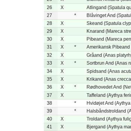
26
X
Atlingand (Spatula q
27
*
Blåvinget And (Spatul
28
X
Skeand (Spatula clyp
29
X
Knarand (Mareca stre
30
X
Pibeand (Mareca pen
31
X
*
Amerikansk Pibeand 
32
X
Gråand (Anas platyr
33
X
*
Sortbrun And (Anas r
34
X
Spidsand (Anas acut
35
X
Krikand (Anas crecca
36
X
*
Rødhovedet And (Nett
37
X
Taffeland (Aythya feri
38
*
Hvidøjet And (Aythya
39
*
Halsbåndstroldand (Ay
40
X
Troldand (Aythya fuli
41
X
Bjergand (Aythya mar