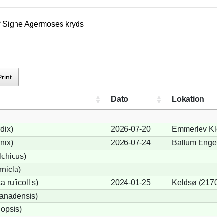
f
Signe Agermose
s kryds
Print
Dato
Lokation
dix)
2026-07-20
Emmerlev Kl
nix)
2026-07-24
Ballum Enge
lchicus)
nicla)
 ruficollis)
2024-01-25
Keldsø (217
anadensis)
opsis)