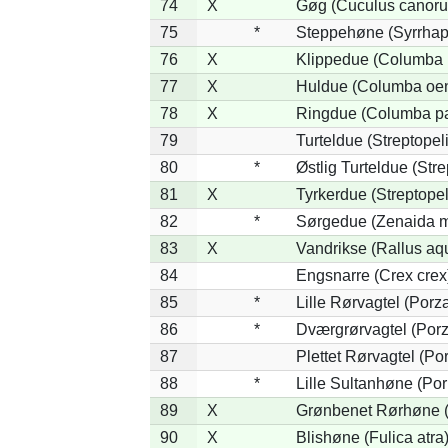
74
X
Gøg (Cuculus canoru
75
*
Steppehøne (Syrrhap
76
X
Klippedue (Columba l
77
X
Huldue (Columba oe
78
X
Ringdue (Columba p
79
Turteldue (Streptopeli
80
*
Østlig Turteldue (Stre
81
X
Tyrkerdue (Streptope
82
*
Sørgedue (Zenaida m
83
X
Vandrikse (Rallus aq
84
Engsnarre (Crex crex
85
*
Lille Rørvagtel (Porz
86
*
Dværgrørvagtel (Porz
87
Plettet Rørvagtel (P
88
*
Lille Sultanhøne (Por
89
X
Grønbenet Rørhøne (G
90
X
Blishøne (Fulica atra