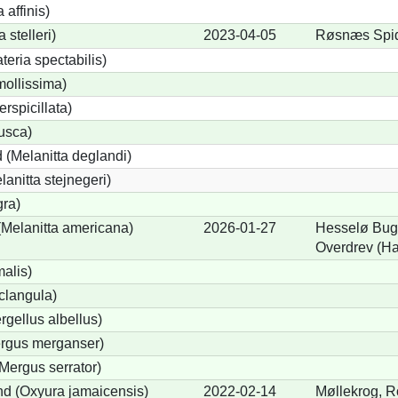
 affinis)
 stelleri)
2023-04-05
Røsnæs Spi
eria spectabilis)
mollissima)
erspicillata)
fusca)
 (Melanitta deglandi)
lanitta stejnegeri)
gra)
Melanitta americana)
2026-01-27
Hesselø Bugt
Overdrev (H
alis)
clangula)
rgellus albellus)
ergus merganser)
Mergus serrator)
d (Oxyura jamaicensis)
2022-02-14
Møllekrog, R