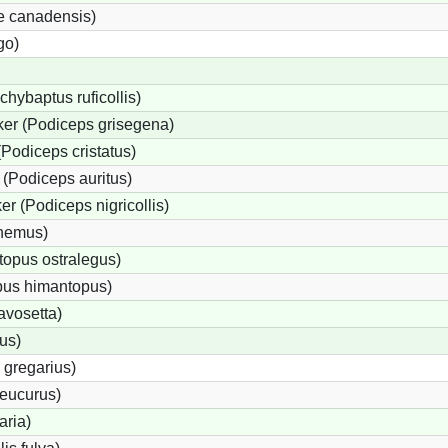
e canadensis)
go)
chybaptus ruficollis)
er (Podiceps grisegena)
Podiceps cristatus)
(Podiceps auritus)
r (Podiceps nigricollis)
cnemus)
opus ostralegus)
pus himantopus)
avosetta)
us)
 gregarius)
eucurus)
aria)