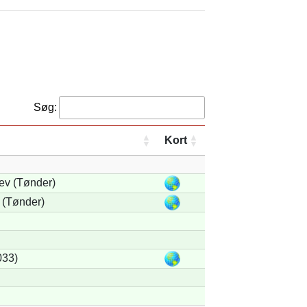
Søg:
Kort
ev (Tønder)
 (Tønder)
033)