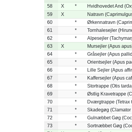
58
X
*
Hvidhovedet And (Ox
59
X
Natravn (Caprimulgu
60
*
Ørkennatravn (Caprim
61
*
Tornhalesejler (Hiru
62
*
Alpesejler (Tachymar
63
X
Mursejler (Apus apus
64
*
Gråsejler (Apus palli
65
*
Orientsejler (Apus pac
66
*
Lille Sejler (Apus affi
67
*
Kaffersejler (Apus caf
68
*
Stortrappe (Otis tarda
69
*
Østlig Kravetrappe (
70
*
Dværgtrappe (Tetrax t
71
*
Skadegøg (Clamator 
72
*
Gulnæbbet Gøg (Coc
73
*
Sortnæbbet Gøg (Coc