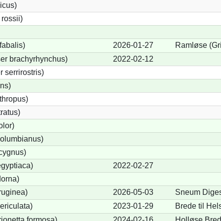
icus)
ossii)
abalis)
2026-01-27
Ramløse (Gr
er brachyrhynchus)
2022-02-12
serrirostris)
ons)
thropus)
ratus)
lor)
olumbianus)
cygnus)
gyptiaca)
2022-02-27
dorna)
ruginea)
2026-05-03
Sneum Diges
ericulata)
2023-01-29
Brede til Hel
rionetta formosa)
2024-02-16
Holløse Bre