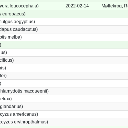
yura leucocephala)
2022-02-14
Møllekrog, R
s europaeus)
ulgus aegyptius)
ndapus caudacutus)
ptis melba)
)
dus)
ificus)
nis)
fer)
)
Chlamydotis macqueenii)
etrax)
glandarius)
cyzus americanus)
cyzus erythropthalmus)