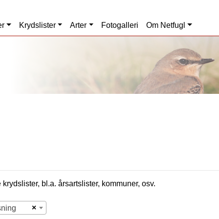
er
Krydslister
Arter
Fotogalleri
Om Netfugl
krydslister, bl.a. årsartslister, kommuner, osv.
×
sning