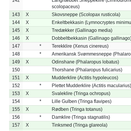
142
*
Langnæbbet Sneppeklire (Limnodrom
scolopaceus)
143
X
Skovsneppe (Scolopax rusticola)
144
X
Enkeltbekkasin (Lymnocryptes minimu
145
X
Tredækker (Gallinago media)
146
X
Dobbeltbekkasin (Gallinago gallinago
147
*
Terekklire (Xenus cinereus)
148
*
Amerikansk Svømmesneppe (Phalaropu
149
X
Odinshane (Phalaropus lobatus)
150
Thorshane (Phalaropus fulicarius)
151
X
Mudderklire (Actitis hypoleucos)
152
*
Plettet Mudderklire (Actitis macularius
153
X
Svaleklire (Tringa ochropus)
154
*
Lille Gulben (Tringa flavipes)
155
X
Rødben (Tringa totanus)
156
*
Damklire (Tringa stagnatilis)
157
X
Tinksmed (Tringa glareola)