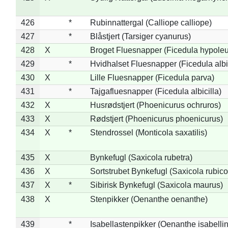
426
*
Rubinnattergal (Calliope calliope)
427
*
Blåstjert (Tarsiger cyanurus)
428
X
Broget Fluesnapper (Ficedula hypole
429
*
Hvidhalset Fluesnapper (Ficedula albic
430
X
Lille Fluesnapper (Ficedula parva)
431
*
Tajgafluesnapper (Ficedula albicilla)
432
X
Husrødstjert (Phoenicurus ochruros)
433
X
Rødstjert (Phoenicurus phoenicurus)
434
X
*
Stendrossel (Monticola saxatilis)
435
X
Bynkefugl (Saxicola rubetra)
436
X
Sortstrubet Bynkefugl (Saxicola rubico
437
X
*
Sibirisk Bynkefugl (Saxicola maurus)
438
X
Stenpikker (Oenanthe oenanthe)
439
*
Isabellastenpikker (Oenanthe isabelli