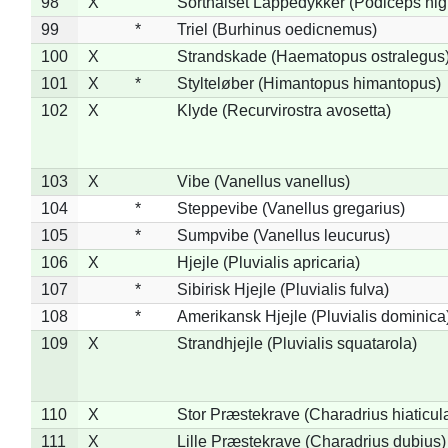
98
X
Sorthalset Lappedykker (Podiceps nigri
99
*
Triel (Burhinus oedicnemus)
100
X
Strandskade (Haematopus ostralegus
101
X
*
Stylteløber (Himantopus himantopus)
102
X
Klyde (Recurvirostra avosetta)
103
X
Vibe (Vanellus vanellus)
104
*
Steppevibe (Vanellus gregarius)
105
*
Sumpvibe (Vanellus leucurus)
106
X
Hjejle (Pluvialis apricaria)
107
*
Sibirisk Hjejle (Pluvialis fulva)
108
*
Amerikansk Hjejle (Pluvialis dominica
109
X
Strandhjejle (Pluvialis squatarola)
110
X
Stor Præstekrave (Charadrius hiaticul
111
X
Lille Præstekrave (Charadrius dubius)