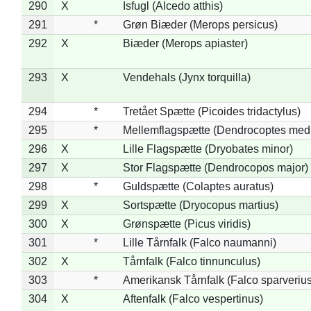
290
X
Isfugl (Alcedo atthis)
291
*
Grøn Biæder (Merops persicus)
292
X
Biæder (Merops apiaster)
293
X
Vendehals (Jynx torquilla)
294
*
Tretået Spætte (Picoides tridactylus)
295
*
Mellemflagspætte (Dendrocoptes med
296
X
Lille Flagspætte (Dryobates minor)
297
X
Stor Flagspætte (Dendrocopos major)
298
*
Guldspætte (Colaptes auratus)
299
X
Sortspætte (Dryocopus martius)
300
X
Grønspætte (Picus viridis)
301
*
Lille Tårnfalk (Falco naumanni)
302
X
Tårnfalk (Falco tinnunculus)
303
*
Amerikansk Tårnfalk (Falco sparverius
304
X
Aftenfalk (Falco vespertinus)