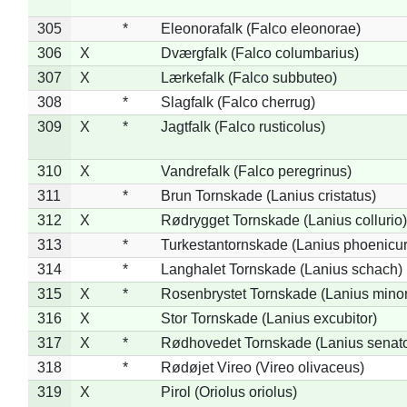
305
*
Eleonorafalk (Falco eleonorae)
306
X
Dværgfalk (Falco columbarius)
307
X
Lærkefalk (Falco subbuteo)
308
*
Slagfalk (Falco cherrug)
309
X
*
Jagtfalk (Falco rusticolus)
310
X
Vandrefalk (Falco peregrinus)
311
*
Brun Tornskade (Lanius cristatus)
312
X
Rødrygget Tornskade (Lanius collurio)
313
*
Turkestantornskade (Lanius phoenicur
314
*
Langhalet Tornskade (Lanius schach)
315
X
*
Rosenbrystet Tornskade (Lanius minor
316
X
Stor Tornskade (Lanius excubitor)
317
X
*
Rødhovedet Tornskade (Lanius senato
318
*
Rødøjet Vireo (Vireo olivaceus)
319
X
Pirol (Oriolus oriolus)