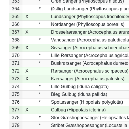
363
*
Grøn Sanger (Phylloscopus nitidus)
364
*
Østlig Lundsanger (Phylloscopus plum
365
X
Lundsanger (Phylloscopus trochiloide
366
*
Nordsanger (Phylloscopus borealis)
367
X
Drosselrørsanger (Acrocephalus arun
368
*
Vandsanger (Acrocephalus paludicola
369
X
Sivsanger (Acrocephalus schoenobae
370
*
Lille Rørsanger (Acrocephalus agricol
371
*
Buskrørsanger (Acrocephalus dumeto
372
X
Rørsanger (Acrocephalus scirpaceus)
373
X
Kærsanger (Acrocephalus palustris)
374
*
Lille Gulbug (Iduna caligata)
375
*
Bleg Gulbug (Iduna pallida)
376
*
Spottesanger (Hippolais polyglotta)
377
X
Gulbug (Hippolais icterina)
378
*
Stor Græshoppesanger (Helopsaltes fa
379
*
Stribet Græshoppesanger (Locustella 