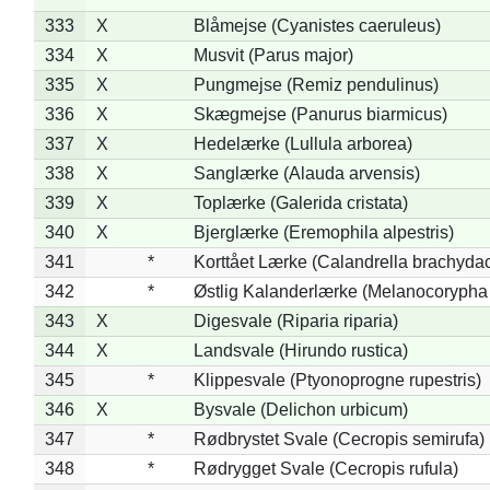
333
X
Blåmejse (Cyanistes caeruleus)
334
X
Musvit (Parus major)
335
X
Pungmejse (Remiz pendulinus)
336
X
Skægmejse (Panurus biarmicus)
337
X
Hedelærke (Lullula arborea)
338
X
Sanglærke (Alauda arvensis)
339
X
Toplærke (Galerida cristata)
340
X
Bjerglærke (Eremophila alpestris)
341
*
Korttået Lærke (Calandrella brachydac
342
*
Østlig Kalanderlærke (Melanocorypha
343
X
Digesvale (Riparia riparia)
344
X
Landsvale (Hirundo rustica)
345
*
Klippesvale (Ptyonoprogne rupestris)
346
X
Bysvale (Delichon urbicum)
347
*
Rødbrystet Svale (Cecropis semirufa)
348
*
Rødrygget Svale (Cecropis rufula)