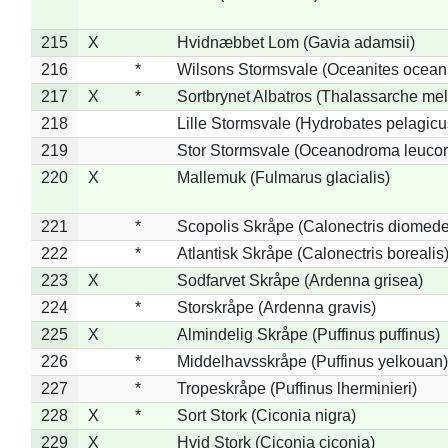
215
X
Hvidnæbbet Lom (Gavia adamsii)
216
*
Wilsons Stormsvale (Oceanites ocean
217
X
*
Sortbrynet Albatros (Thalassarche me
218
Lille Stormsvale (Hydrobates pelagicu
219
Stor Stormsvale (Oceanodroma leuco
220
X
Mallemuk (Fulmarus glacialis)
221
*
Scopolis Skråpe (Calonectris diomed
222
*
Atlantisk Skråpe (Calonectris borealis
223
X
Sodfarvet Skråpe (Ardenna grisea)
224
*
Storskråpe (Ardenna gravis)
225
X
Almindelig Skråpe (Puffinus puffinus)
226
*
Middelhavsskråpe (Puffinus yelkouan)
227
*
Tropeskråpe (Puffinus lherminieri)
228
X
*
Sort Stork (Ciconia nigra)
229
X
Hvid Stork (Ciconia ciconia)