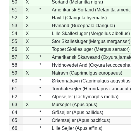
50
X
Sortand (Melanitta nigra)
51
X
*
Amerikansk Sortand (Melanitta ameri
52
X
Havlit (Clangula hyemalis)
53
X
Hvinand (Bucephala clangula)
54
X
Lille Skallesluger (Mergellus albellus)
55
X
Stor Skallesluger (Mergus merganser)
56
X
Toppet Skallesluger (Mergus serrator)
57
X
*
Amerikansk Skarveand (Oxyura jamai
58
*
Hvidhovedet And (Oxyura leucocepha
59
X
Natravn (Caprimulgus europaeus)
60
*
Ørkennatravn (Caprimulgus aegyptius
61
*
Tornhalesejler (Hirundapus caudacutu
62
*
Alpesejler (Tachymarptis melba)
63
X
Mursejler (Apus apus)
64
*
Gråsejler (Apus pallidus)
65
*
Orientsejler (Apus pacificus)
66
*
Lille Sejler (Apus affinis)