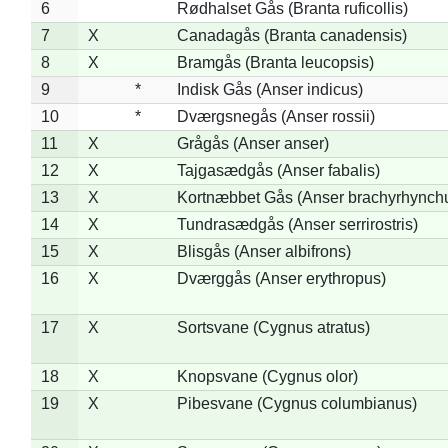
6
Rødhalset Gås (Branta ruficollis)
7
X
Canadagås (Branta canadensis)
8
X
Bramgås (Branta leucopsis)
9
*
Indisk Gås (Anser indicus)
10
*
Dværgsnegås (Anser rossii)
11
X
Grågås (Anser anser)
12
X
Tajgasædgås (Anser fabalis)
13
X
Kortnæbbet Gås (Anser brachyrhynch
14
X
Tundrasædgås (Anser serrirostris)
15
X
Blisgås (Anser albifrons)
16
X
Dværggås (Anser erythropus)
17
X
Sortsvane (Cygnus atratus)
18
X
Knopsvane (Cygnus olor)
19
X
Pibesvane (Cygnus columbianus)