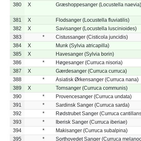
380
X
Græshoppesanger (Locustella naevia
381
X
Flodsanger (Locustella fluviatilis)
382
X
Savisanger (Locustella luscinioides)
383
*
Cistussanger (Cisticola juncidis)
384
X
Munk (Sylvia atricapilla)
385
X
Havesanger (Sylvia borin)
386
*
Høgesanger (Curruca nisoria)
387
X
Gærdesanger (Curruca curruca)
388
*
Asiatisk Ørkensanger (Curruca nana)
389
X
Tornsanger (Curruca communis)
390
*
Provencesanger (Curruca undata)
391
*
Sardinsk Sanger (Curruca sarda)
392
*
Rødstrubet Sanger (Curruca cantillans
393
*
Iberisk Sanger (Curruca iberiae)
394
*
Makisanger (Curruca subalpina)
395
*
Sorthovedet Sanger (Curruca melano