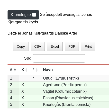
Se årsopdelt oversigt af
Jonas
Kronologisk
Kjærgaard
s kryds
Dette er Jonas Kjærgaards Danske Arter
Copy
CSV
Excel
PDF
Print
Søg:
#
X
*
Navn
1
*
Urfugl (Lyrurus tetrix)
2
X
Agerhøne (Perdix perdix)
3
X
Vagtel (Coturnix coturnix)
4
X
Fasan (Phasianus colchicus)
5
X
Knortegås (Branta bernicla)