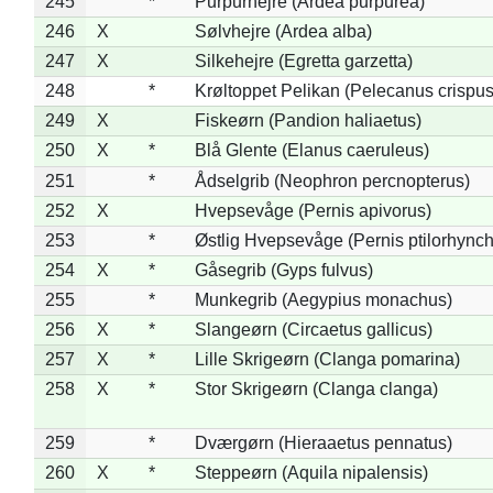
245
*
Purpurhejre (Ardea purpurea)
246
X
Sølvhejre (Ardea alba)
247
X
Silkehejre (Egretta garzetta)
248
*
Krøltoppet Pelikan (Pelecanus crispus
249
X
Fiskeørn (Pandion haliaetus)
250
X
*
Blå Glente (Elanus caeruleus)
251
*
Ådselgrib (Neophron percnopterus)
252
X
Hvepsevåge (Pernis apivorus)
253
*
Østlig Hvepsevåge (Pernis ptilorhync
254
X
*
Gåsegrib (Gyps fulvus)
255
*
Munkegrib (Aegypius monachus)
256
X
*
Slangeørn (Circaetus gallicus)
257
X
*
Lille Skrigeørn (Clanga pomarina)
258
X
*
Stor Skrigeørn (Clanga clanga)
259
*
Dværgørn (Hieraaetus pennatus)
260
X
*
Steppeørn (Aquila nipalensis)