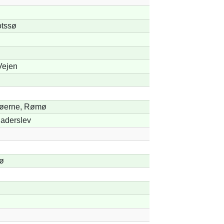
otssø
Vejen
Søerne, Rømø
Haderslev
ø