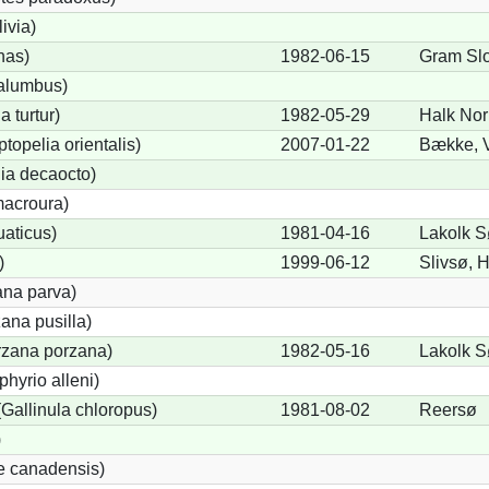
ivia)
nas)
1982-06-15
Gram Sl
alumbus)
a turtur)
1982-05-29
Halk Nor
ptopelia orientalis)
2007-01-22
Bække, 
lia decaocto)
acroura)
uaticus)
1981-04-16
Lakolk 
)
1999-06-12
Slivsø, 
ana parva)
ana pusilla)
orzana porzana)
1982-05-16
Lakolk S
phyrio alleni)
allinula chloropus)
1981-08-02
Reersø
)
e canadensis)