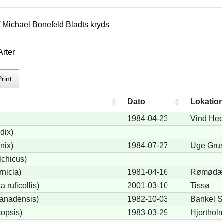
f
Michael Bonefeld Bladt
s kryds
Arter
Print
Dato
Lokatio
1984-04-23
Vind He
dix)
nix)
1984-07-27
Uge Gru
lchicus)
nicla)
1981-04-16
Rømødæ
 ruficollis)
2001-03-10
Tissø
anadensis)
1982-10-03
Bankel 
opsis)
1983-03-29
Hjorthol