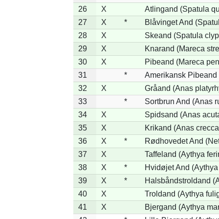
26
X
Atlingand (Spatula q
27
X
*
Blåvinget And (Spatul
28
X
Skeand (Spatula clyp
29
X
Knarand (Mareca stre
30
X
Pibeand (Mareca pen
31
*
Amerikansk Pibeand 
32
X
Gråand (Anas platyr
33
*
Sortbrun And (Anas r
34
X
Spidsand (Anas acut
35
X
Krikand (Anas crecca
36
X
*
Rødhovedet And (Nett
37
X
Taffeland (Aythya feri
38
X
*
Hvidøjet And (Aythya
39
X
*
Halsbåndstroldand (Ay
40
X
Troldand (Aythya fuli
41
X
Bjergand (Aythya mar