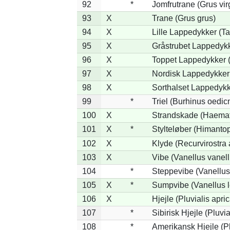
92
*
Jomfrutrane (Grus vir
93
X
Trane (Grus grus)
94
X
Lille Lappedykker (Ta
95
X
Gråstrubet Lappedykk
96
X
Toppet Lappedykker (
97
X
Nordisk Lappedykker 
98
X
Sorthalset Lappedykke
99
*
Triel (Burhinus oedi
100
X
Strandskade (Haemat
101
X
*
Stylteløber (Himanto
102
X
Klyde (Recurvirostra 
103
X
Vibe (Vanellus vanell
104
*
Steppevibe (Vanellus
105
X
*
Sumpvibe (Vanellus l
106
X
Hjejle (Pluvialis apric
107
*
Sibirisk Hjejle (Pluvia
108
*
Amerikansk Hjejle (Pl