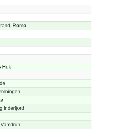
trand, Rømø
s Huk
nde
mningen
Sø
 Inderfjord
, Vamdrup