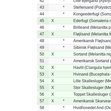
42
*
Lille Bjergand (Aythya
43
*
Stellersand (Polysticta
44
*
Kongeederfugl (Somat
45
X
Ederfugl (Somateria 
46
*
Brilleand (Melanitta p
47
X
Fløjlsand (Melanitta 
48
*
Amerikansk Fløjlsand
49
*
Sibirisk Fløjlsand (Me
50
X
Sortand (Melanitta ni
51
*
Amerikansk Sortand (
52
X
Havlit (Clangula hyem
53
X
Hvinand (Bucephala 
54
X
Lille Skallesluger (Me
55
X
Stor Skallesluger (M
56
X
Toppet Skallesluger (
57
X
*
Amerikansk Skarvean
58
*
Hvidhovedet And (Ox