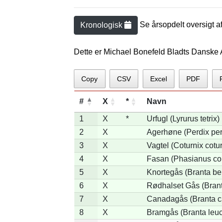
Se årsopdelt oversigt a
Kronologisk
Dette er Michael Bonefeld Bladts Danske 
Copy
CSV
Excel
PDF
#
X
*
Navn
1
X
*
Urfugl (Lyrurus tetrix)
2
X
Agerhøne (Perdix per
3
X
Vagtel (Coturnix cotur
4
X
Fasan (Phasianus co
5
X
Knortegås (Branta ber
6
X
Rødhalset Gås (Branta
7
X
Canadagås (Branta c
8
X
Bramgås (Branta leuc