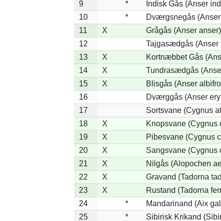
9
*
Indisk Gås (Anser ind
10
*
Dværgsnegås (Anser r
11
X
Grågås (Anser anser)
12
Tajgasædgås (Anser f
13
X
Kortnæbbet Gås (Ans
14
X
Tundrasædgås (Anser 
15
X
Blisgås (Anser albifr
16
Dværggås (Anser ery
17
Sortsvane (Cygnus at
18
X
Knopsvane (Cygnus o
19
X
Pibesvane (Cygnus c
20
X
Sangsvane (Cygnus 
21
X
Nilgås (Alopochen ae
22
X
Gravand (Tadorna ta
23
X
Rustand (Tadorna fer
24
*
Mandarinand (Aix gal
25
*
Sibirisk Krikand (Sibi