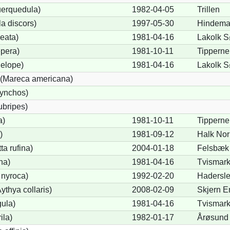
uerquedula)
1982-04-05
Trillen
a discors)
1997-05-30
Hindema
eata)
1981-04-16
Lakolk 
pera)
1981-10-11
Tipperne
elope)
1981-04-16
Lakolk 
(Mareca americana)
hynchos)
ubripes)
a)
1981-10-11
Tipperne
)
1981-09-12
Halk Nor
a rufina)
2004-01-18
Felsbæk
na)
1981-04-16
Tvismar
 nyroca)
1992-02-20
Hadersl
thya collaris)
2008-02-09
Skjern E
gula)
1981-04-16
Tvismar
ila)
1982-01-17
Årøsund