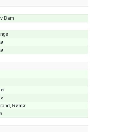
ev Dam
Enge
Sø
Sø
rø
Sø
trand, Rømø
ø