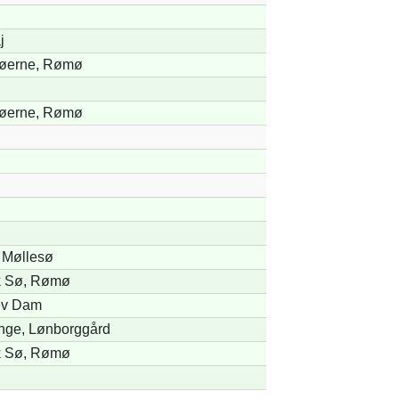
j
Søerne, Rømø
Søerne, Rømø
 Møllesø
k Sø, Rømø
ev Dam
nge, Lønborggård
k Sø, Rømø