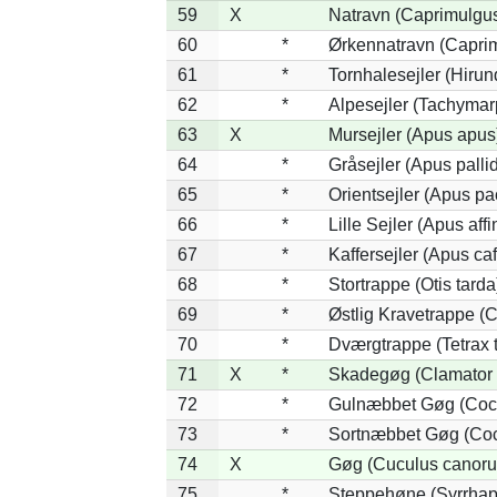
59
X
Natravn (Caprimulgu
60
*
Ørkennatravn (Caprim
61
*
Tornhalesejler (Hiru
62
*
Alpesejler (Tachymar
63
X
Mursejler (Apus apus
64
*
Gråsejler (Apus palli
65
*
Orientsejler (Apus pac
66
*
Lille Sejler (Apus affi
67
*
Kaffersejler (Apus caf
68
*
Stortrappe (Otis tarda
69
*
Østlig Kravetrappe (
70
*
Dværgtrappe (Tetrax t
71
X
*
Skadegøg (Clamator 
72
*
Gulnæbbet Gøg (Coc
73
*
Sortnæbbet Gøg (Coc
74
X
Gøg (Cuculus canoru
75
*
Steppehøne (Syrrhap