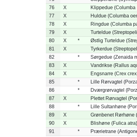
76
X
Klippedue (Columba l
77
X
Huldue (Columba oe
78
X
Ringdue (Columba p
79
X
Turteldue (Streptopeli
80
X
*
Østlig Turteldue (Stre
81
X
Tyrkerdue (Streptope
82
*
Sørgedue (Zenaida m
83
X
Vandrikse (Rallus aq
84
X
Engsnarre (Crex crex
85
*
Lille Rørvagtel (Porz
86
*
Dværgrørvagtel (Porz
87
X
Plettet Rørvagtel (P
88
*
Lille Sultanhøne (Por
89
X
Grønbenet Rørhøne (G
90
X
Blishøne (Fulica atra
91
*
Prærietrane (Antigon