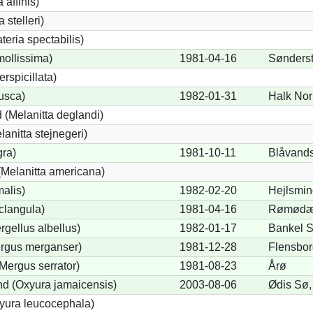
 affinis)
 stelleri)
eria spectabilis)
mollissima)
1981-04-16
Sønders
erspicillata)
fusca)
1982-01-31
Halk Nor
 (Melanitta deglandi)
lanitta stejnegeri)
gra)
1981-10-11
Blåvand
Melanitta americana)
alis)
1982-02-20
Hejlsmi
clangula)
1981-04-16
Rømødæ
rgellus albellus)
1982-01-17
Bankel 
ergus merganser)
1981-12-28
Flensborg
Mergus serrator)
1981-08-23
Årø
d (Oxyura jamaicensis)
2003-08-06
Ødis Sø
yura leucocephala)