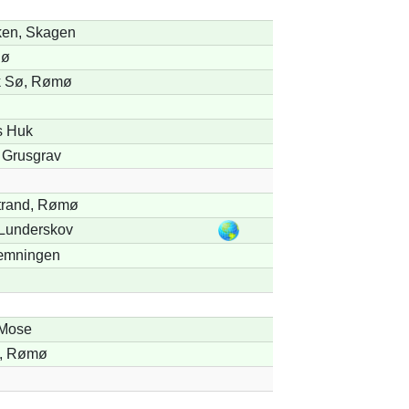
ken, Skagen
Sø
k Sø, Rømø
s Huk
 Grusgrav
trand, Rømø
Lunderskov
mningen
 Mose
, Rømø