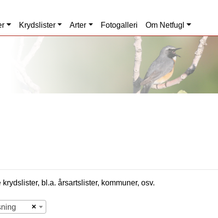
er
Krydslister
Arter
Fotogalleri
Om Netfugl
krydslister, bl.a. årsartslister, kommuner, osv.
×
sning