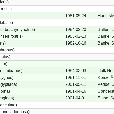
icus)
ossii)
1981-05-24
Hadersl
abalis)
er brachyrhynchus)
1984-02-20
Ballum 
serrirostris)
1983-02-13
Bankel 
ons)
1982-10-16
Bankel 
thropus)
ratus)
lor)
olumbianus)
1984-03-03
Halk Nor
cygnus)
1981-11-01
Korsø, Å
gyptiaca)
2001-05-11
Vedbøl 
dorna)
1981-04-16
Sønders
ruginea)
2001-04-01
Ejsbøl S
ericulata)
rionetta formosa)