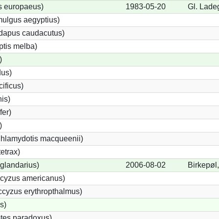
s europaeus)
1983-05-20
Gl. Lade
ulgus aegyptius)
ndapus caudacutus)
ptis melba)
)
dus)
ificus)
nis)
fer)
)
Chlamydotis macqueenii)
etrax)
glandarius)
2006-08-02
Birkepøl,
cyzus americanus)
cyzus erythropthalmus)
s)
tes paradoxus)