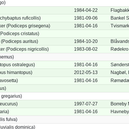
go)
1984-04-22
Flagbak
chybaptus ruficollis)
1981-09-06
Bankel 
er (Podiceps grisegena)
1981-04-16
Tvismar
Podiceps cristatus)
(Podiceps auritus)
1984-10-20
Blåvand
r (Podiceps nigricollis)
1983-08-02
Rødekro
cnemus)
opus ostralegus)
1981-04-16
Sønders
pus himantopus)
2012-05-13
Nagbøl, 
avosetta)
1981-04-16
Rømødæ
us)
 gregarius)
eucurus)
1997-07-27
Borreby
aria)
1981-04-16
Havneby
lis fulva)
uvialis dominica)