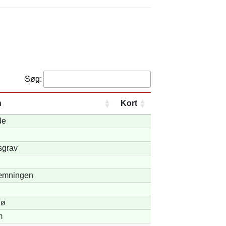
Søg:
n
Kort
de
sgrav
mningen
Sø
m