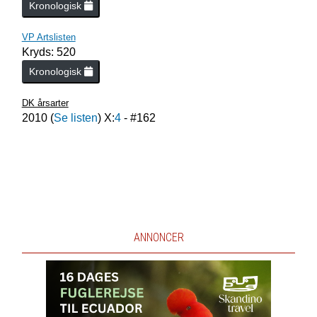
Kronologisk
VP Artslisten
Kryds: 520
Kronologisk
DK årsarter
2010
(
Se listen
) X:
4
- #
162
ANNONCER