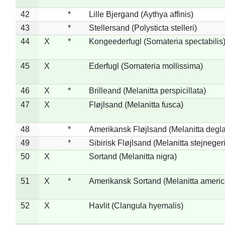
42
*
Lille Bjergand (Aythya affinis)
43
*
Stellersand (Polysticta stelleri)
44
X
*
Kongeederfugl (Somateria spectabilis
45
X
Ederfugl (Somateria mollissima)
46
X
*
Brilleand (Melanitta perspicillata)
47
X
Fløjlsand (Melanitta fusca)
48
*
Amerikansk Fløjlsand (Melanitta degla
49
*
Sibirisk Fløjlsand (Melanitta stejnegeri
50
X
Sortand (Melanitta nigra)
51
X
*
Amerikansk Sortand (Melanitta ameri
52
X
Havlit (Clangula hyemalis)