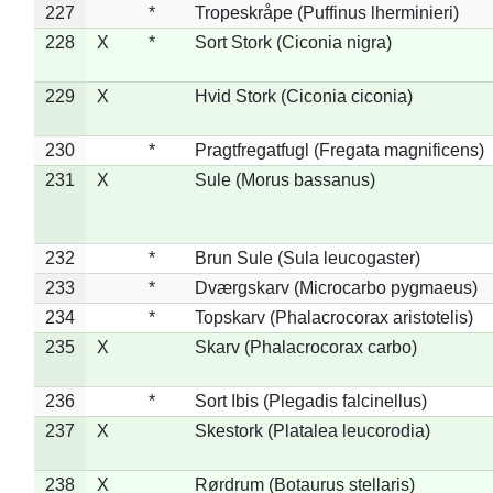
227
*
Tropeskråpe (Puffinus lherminieri)
228
X
*
Sort Stork (Ciconia nigra)
229
X
Hvid Stork (Ciconia ciconia)
230
*
Pragtfregatfugl (Fregata magnificens)
231
X
Sule (Morus bassanus)
232
*
Brun Sule (Sula leucogaster)
233
*
Dværgskarv (Microcarbo pygmaeus)
234
*
Topskarv (Phalacrocorax aristotelis)
235
X
Skarv (Phalacrocorax carbo)
236
*
Sort Ibis (Plegadis falcinellus)
237
X
Skestork (Platalea leucorodia)
238
X
Rørdrum (Botaurus stellaris)