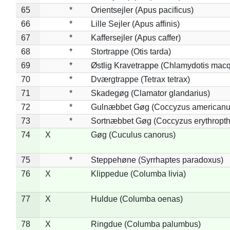
65
*
Orientsejler (Apus pacificus)
66
*
Lille Sejler (Apus affinis)
67
*
Kaffersejler (Apus caffer)
68
*
Stortrappe (Otis tarda)
69
*
Østlig Kravetrappe (Chlamydotis macq
70
*
Dværgtrappe (Tetrax tetrax)
71
*
Skadegøg (Clamator glandarius)
72
*
Gulnæbbet Gøg (Coccyzus americanu
73
*
Sortnæbbet Gøg (Coccyzus erythropt
74
X
Gøg (Cuculus canorus)
75
*
Steppehøne (Syrrhaptes paradoxus)
76
X
Klippedue (Columba livia)
77
X
Huldue (Columba oenas)
78
X
Ringdue (Columba palumbus)