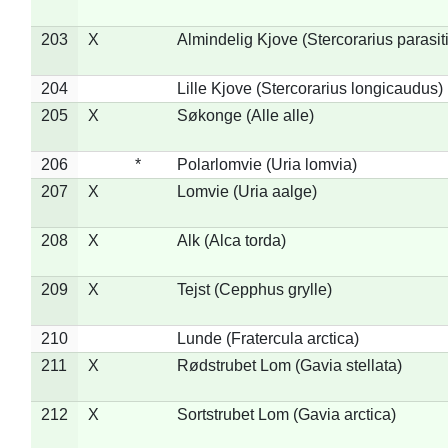
203
X
Almindelig Kjove (Stercorarius parasit
204
Lille Kjove (Stercorarius longicaudus)
205
X
Søkonge (Alle alle)
206
*
Polarlomvie (Uria lomvia)
207
X
Lomvie (Uria aalge)
208
X
Alk (Alca torda)
209
X
Tejst (Cepphus grylle)
210
Lunde (Fratercula arctica)
211
X
Rødstrubet Lom (Gavia stellata)
212
X
Sortstrubet Lom (Gavia arctica)