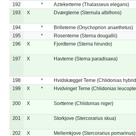
192
*
Aztekerterne (Thalasseus elegans)
193
X
Dværgterne (Sternula albifrons)
194
*
Brilleterne (Onychoprion anaethetus)
195
*
Rosenterne (Sterna dougallii)
196
X
Fjordterne (Sterna hirundo)
197
X
Havterne (Sterna paradisaea)
198
*
Hvidskægget Terne (Chlidonias hybrid
199
X
*
Hvidvinget Terne (Chlidonias leucopte
200
X
Sortterne (Chlidonias niger)
201
X
Storkjove (Stercorarius skua)
202
X
Mellemkjove (Stercorarius pomarinus)