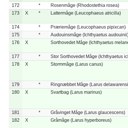
172
*
Rosenmåge (Rhodostethia rosea)
173
X
*
Lattermåge (Leucophaeus atricilla)
174
*
Præriemåge (Leucophaeus pipixcan)
175
*
Audouinsmåge (Ichthyaetus audouinii
176
X
Sorthovedet Måge (Ichthyaetus melan
177
*
Stor Sorthovedet Måge (Ichthyaetus ic
178
X
Stormmåge (Larus canus)
179
*
Ringnæbbet Måge (Larus delawarensi
180
X
Svartbag (Larus marinus)
181
*
Gråvinget Måge (Larus glaucescens)
182
X
Gråmåge (Larus hyperboreus)