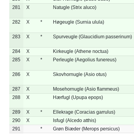
281
X
Natugle (Strix aluco)
282
X
*
Høgeugle (Surnia ulula)
283
X
*
Spurveugle (Glaucidium passerinum)
284
X
Kirkeugle (Athene noctua)
285
X
*
Perleugle (Aegolius funereus)
286
X
Skovhornugle (Asio otus)
287
X
Mosehornugle (Asio flammeus)
288
X
Hærfugl (Upupa epops)
289
X
*
Ellekrage (Coracias garrulus)
290
X
Isfugl (Alcedo atthis)
291
*
Grøn Biæder (Merops persicus)