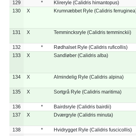
129
*
Klireryle (Calidris himantopus)
130
X
Krumnæbbet Ryle (Calidris ferruginea
131
X
Temmincksryle (Calidris temminckii)
132
*
Rødhalset Ryle (Calidris ruficollis)
133
X
Sandløber (Calidris alba)
134
X
Almindelig Ryle (Calidris alpina)
135
X
Sortgrå Ryle (Calidris maritima)
136
*
Bairdsryle (Calidris bairdii)
137
X
Dværgryle (Calidris minuta)
138
*
Hvidrygget Ryle (Calidris fuscicollis)