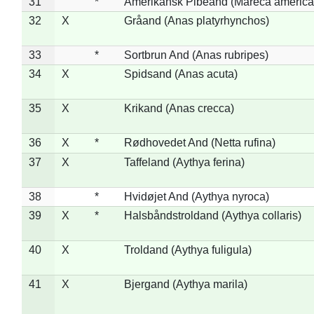
31
*
Amerikansk Pibeand (Mareca america
32
X
Gråand (Anas platyrhynchos)
33
*
Sortbrun And (Anas rubripes)
34
X
Spidsand (Anas acuta)
35
X
Krikand (Anas crecca)
36
X
*
Rødhovedet And (Netta rufina)
37
X
Taffeland (Aythya ferina)
38
*
Hvidøjet And (Aythya nyroca)
39
X
*
Halsbåndstroldand (Aythya collaris)
40
X
Troldand (Aythya fuligula)
41
X
Bjergand (Aythya marila)