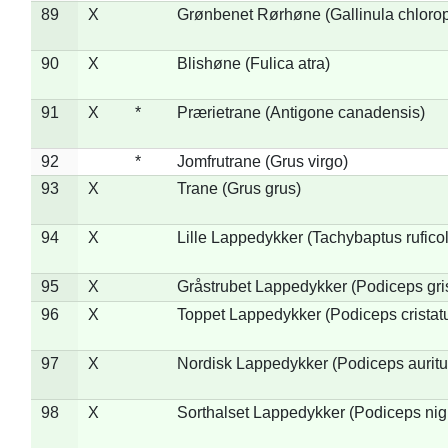
89
X
Grønbenet Rørhøne (Gallinula chloro
90
X
Blishøne (Fulica atra)
91
X
*
Prærietrane (Antigone canadensis)
92
*
Jomfrutrane (Grus virgo)
93
X
Trane (Grus grus)
94
X
Lille Lappedykker (Tachybaptus ruficol
95
X
Gråstrubet Lappedykker (Podiceps gr
96
X
Toppet Lappedykker (Podiceps cristat
97
X
Nordisk Lappedykker (Podiceps auritu
98
X
Sorthalset Lappedykker (Podiceps nigri