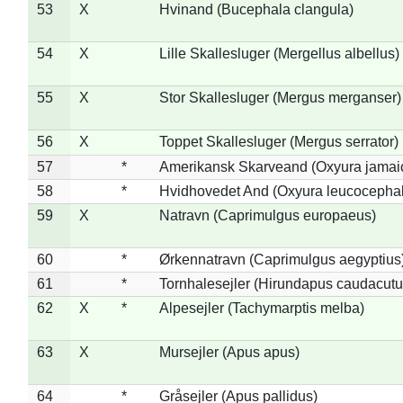
53
X
Hvinand (Bucephala clangula)
54
X
Lille Skallesluger (Mergellus albellus)
55
X
Stor Skallesluger (Mergus merganser)
56
X
Toppet Skallesluger (Mergus serrator)
57
*
Amerikansk Skarveand (Oxyura jamai
58
*
Hvidhovedet And (Oxyura leucocepha
59
X
Natravn (Caprimulgus europaeus)
60
*
Ørkennatravn (Caprimulgus aegyptius
61
*
Tornhalesejler (Hirundapus caudacutu
62
X
*
Alpesejler (Tachymarptis melba)
63
X
Mursejler (Apus apus)
64
*
Gråsejler (Apus pallidus)