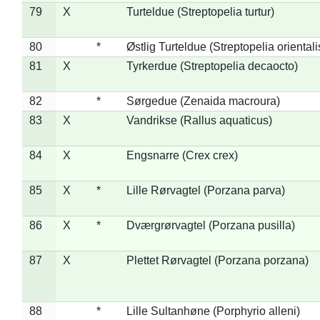
79
X
Turteldue (Streptopelia turtur)
80
*
Østlig Turteldue (Streptopelia orientali
81
X
Tyrkerdue (Streptopelia decaocto)
82
*
Sørgedue (Zenaida macroura)
83
X
Vandrikse (Rallus aquaticus)
84
X
Engsnarre (Crex crex)
85
X
*
Lille Rørvagtel (Porzana parva)
86
X
*
Dværgrørvagtel (Porzana pusilla)
87
X
Plettet Rørvagtel (Porzana porzana)
88
*
Lille Sultanhøne (Porphyrio alleni)