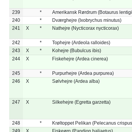
239
*
Amerikansk Rørdrum (Botaurus lentig
240
*
Dværghejre (Ixobrychus minutus)
241
X
*
Nathejre (Nycticorax nycticorax)
242
*
Tophejre (Ardeola ralloides)
243
X
*
Kohejre (Bubulcus ibis)
244
X
Fiskehejre (Ardea cinerea)
245
*
Purpurhejre (Ardea purpurea)
246
X
Sølvhejre (Ardea alba)
247
X
Silkehejre (Egretta garzetta)
248
*
Krøltoppet Pelikan (Pelecanus crispus
249
X
Fiskeørn (Pandion haliaetus)