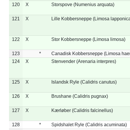
120
X
Storspove (Numenius arquata)
121
X
Lille Kobbersneppe (Limosa lapponic
122
X
Stor Kobbersneppe (Limosa limosa)
123
*
Canadisk Kobbersneppe (Limosa hae
124
X
Stenvender (Arenaria interpres)
125
X
Islandsk Ryle (Calidris canutus)
126
X
Brushane (Calidris pugnax)
127
X
Kærløber (Calidris falcinellus)
128
*
Spidshalet Ryle (Calidris acuminata)