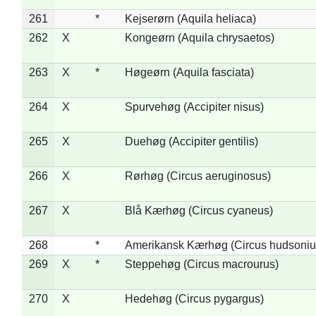
261
*
Kejserørn (Aquila heliaca)
262
X
Kongeørn (Aquila chrysaetos)
263
X
*
Høgeørn (Aquila fasciata)
264
X
Spurvehøg (Accipiter nisus)
265
X
Duehøg (Accipiter gentilis)
266
X
Rørhøg (Circus aeruginosus)
267
X
Blå Kærhøg (Circus cyaneus)
268
*
Amerikansk Kærhøg (Circus hudsoniu
269
X
*
Steppehøg (Circus macrourus)
270
X
Hedehøg (Circus pygargus)