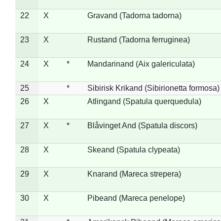
22
X
Gravand (Tadorna tadorna)
23
X
Rustand (Tadorna ferruginea)
24
X
*
Mandarinand (Aix galericulata)
25
*
Sibirisk Krikand (Sibirionetta formosa)
26
X
Atlingand (Spatula querquedula)
27
X
*
Blåvinget And (Spatula discors)
28
X
Skeand (Spatula clypeata)
29
X
Knarand (Mareca strepera)
30
X
Pibeand (Mareca penelope)