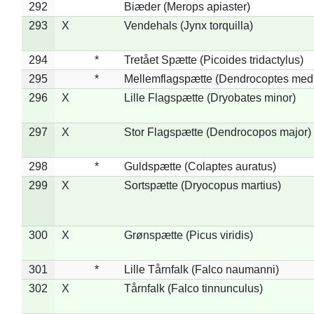
292
Biæder (Merops apiaster)
293
X
Vendehals (Jynx torquilla)
294
*
Tretået Spætte (Picoides tridactylus)
295
*
Mellemflagspætte (Dendrocoptes med
296
X
Lille Flagspætte (Dryobates minor)
297
X
Stor Flagspætte (Dendrocopos major)
298
*
Guldspætte (Colaptes auratus)
299
X
Sortspætte (Dryocopus martius)
300
X
Grønspætte (Picus viridis)
301
*
Lille Tårnfalk (Falco naumanni)
302
X
Tårnfalk (Falco tinnunculus)