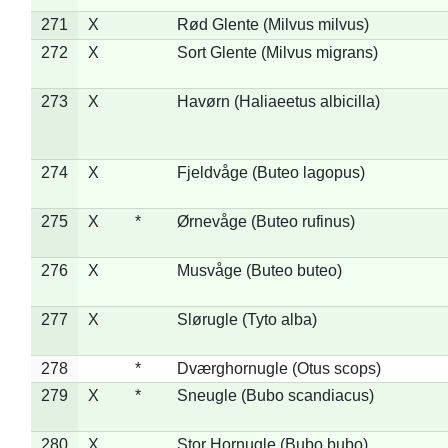
271
X
Rød Glente (Milvus milvus)
272
X
Sort Glente (Milvus migrans)
273
X
Havørn (Haliaeetus albicilla)
274
X
Fjeldvåge (Buteo lagopus)
275
X
*
Ørnevåge (Buteo rufinus)
276
X
Musvåge (Buteo buteo)
277
X
Slørugle (Tyto alba)
278
*
Dværghornugle (Otus scops)
279
X
*
Sneugle (Bubo scandiacus)
280
X
Stor Hornugle (Bubo bubo)