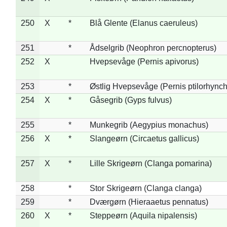
250
X
*
Blå Glente (Elanus caeruleus)
251
*
Ådselgrib (Neophron percnopterus)
252
X
Hvepsevåge (Pernis apivorus)
253
*
Østlig Hvepsevåge (Pernis ptilorhync
254
X
*
Gåsegrib (Gyps fulvus)
255
*
Munkegrib (Aegypius monachus)
256
X
*
Slangeørn (Circaetus gallicus)
257
X
*
Lille Skrigeørn (Clanga pomarina)
258
*
Stor Skrigeørn (Clanga clanga)
259
*
Dværgørn (Hieraaetus pennatus)
260
X
*
Steppeørn (Aquila nipalensis)