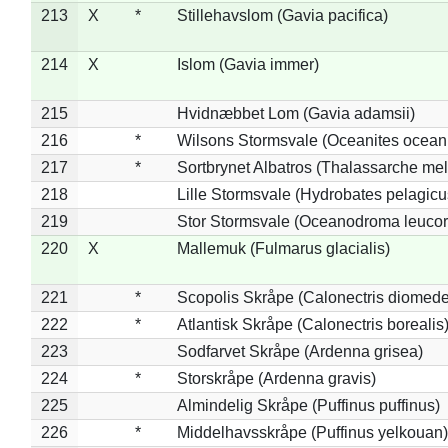
213
X
*
Stillehavslom (Gavia pacifica)
214
X
Islom (Gavia immer)
215
Hvidnæbbet Lom (Gavia adamsii)
216
*
Wilsons Stormsvale (Oceanites ocean
217
*
Sortbrynet Albatros (Thalassarche me
218
Lille Stormsvale (Hydrobates pelagicu
219
Stor Stormsvale (Oceanodroma leuco
220
X
Mallemuk (Fulmarus glacialis)
221
*
Scopolis Skråpe (Calonectris diomed
222
*
Atlantisk Skråpe (Calonectris borealis
223
Sodfarvet Skråpe (Ardenna grisea)
224
*
Storskråpe (Ardenna gravis)
225
Almindelig Skråpe (Puffinus puffinus)
226
*
Middelhavsskråpe (Puffinus yelkouan)