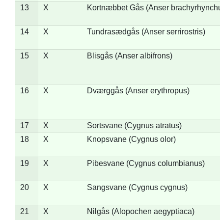
13
X
Kortnæbbet Gås (Anser brachyrhynch
14
X
Tundrasædgås (Anser serrirostris)
15
X
Blisgås (Anser albifrons)
16
X
Dværggås (Anser erythropus)
17
X
Sortsvane (Cygnus atratus)
18
X
Knopsvane (Cygnus olor)
19
X
Pibesvane (Cygnus columbianus)
20
X
Sangsvane (Cygnus cygnus)
21
X
Nilgås (Alopochen aegyptiaca)