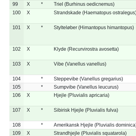
99
X
*
Triel (Burhinus oedicnemus)
100
X
Strandskade (Haematopus ostralegus
101
X
*
Stylteløber (Himantopus himantopus)
102
X
Klyde (Recurvirostra avosetta)
103
X
Vibe (Vanellus vanellus)
104
*
Steppevibe (Vanellus gregarius)
105
*
Sumpvibe (Vanellus leucurus)
106
X
Hjejle (Pluvialis apricaria)
107
X
*
Sibirisk Hjejle (Pluvialis fulva)
108
*
Amerikansk Hjejle (Pluvialis dominica
109
X
Strandhjejle (Pluvialis squatarola)