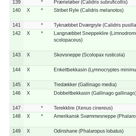
139
*
Prærieløber (Calidris subruficollis)
140
X
*
Stribet Ryle (Calidris melanotos)
141
*
Tyknæbbet Dværgryle (Calidris pusilla
142
X
*
Langnæbbet Sneppeklire (Limnodrom
scolopaceus)
143
X
Skovsneppe (Scolopax rusticola)
144
X
Enkeltbekkasin (Lymnocryptes minimu
145
X
Tredækker (Gallinago media)
146
X
Dobbeltbekkasin (Gallinago gallinago
147
*
Terekklire (Xenus cinereus)
148
X
*
Amerikansk Svømmesneppe (Phalaropu
149
X
Odinshane (Phalaropus lobatus)