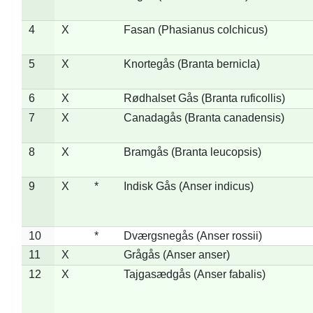
4
X
Fasan (Phasianus colchicus)
5
X
Knortegås (Branta bernicla)
6
X
Rødhalset Gås (Branta ruficollis)
7
X
Canadagås (Branta canadensis)
8
X
Bramgås (Branta leucopsis)
9
X
*
Indisk Gås (Anser indicus)
10
*
Dværgsnegås (Anser rossii)
11
X
Grågås (Anser anser)
12
X
Tajgasædgås (Anser fabalis)