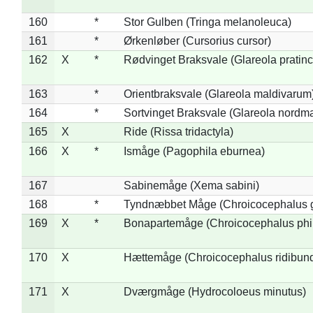
160
*
Stor Gulben (Tringa melanoleuca)
161
*
Ørkenløber (Cursorius cursor)
162
X
*
Rødvinget Braksvale (Glareola pratinc
163
*
Orientbraksvale (Glareola maldivarum
164
*
Sortvinget Braksvale (Glareola nordm
165
X
Ride (Rissa tridactyla)
166
X
*
Ismåge (Pagophila eburnea)
167
Sabinemåge (Xema sabini)
168
*
Tyndnæbbet Måge (Chroicocephalus 
169
X
*
Bonapartemåge (Chroicocephalus phil
170
X
Hættemåge (Chroicocephalus ridibun
171
X
Dværgmåge (Hydrocoloeus minutus)