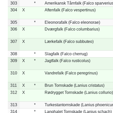
303
*
Amerikansk Tårnfalk (Falco sparverius
304
X
Aftenfalk (Falco vespertinus)
305
*
Eleonorafalk (Falco eleonorae)
306
X
Dværgfalk (Falco columbarius)
307
X
Lærkefalk (Falco subbuteo)
308
*
Slagfalk (Falco cherrug)
309
X
*
Jagtfalk (Falco rusticolus)
310
X
Vandrefalk (Falco peregrinus)
311
X
*
Brun Tornskade (Lanius cristatus)
312
X
Rødrygget Tornskade (Lanius collurio)
313
*
Turkestantornskade (Lanius phoenicur
314
*
Langhalet Tornskade (Lanius schach)