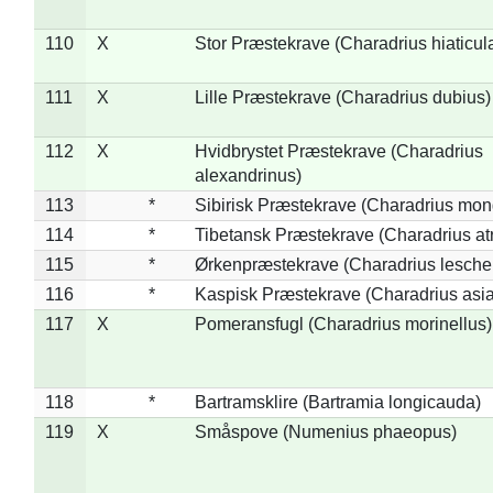
110
X
Stor Præstekrave (Charadrius hiaticul
111
X
Lille Præstekrave (Charadrius dubius)
112
X
Hvidbrystet Præstekrave (Charadrius
alexandrinus)
113
*
Sibirisk Præstekrave (Charadrius mon
114
*
Tibetansk Præstekrave (Charadrius atr
115
*
Ørkenpræstekrave (Charadrius leschen
116
*
Kaspisk Præstekrave (Charadrius asia
117
X
Pomeransfugl (Charadrius morinellus)
118
*
Bartramsklire (Bartramia longicauda)
119
X
Småspove (Numenius phaeopus)