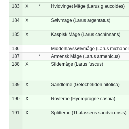
183
X
*
Hvidvinget Måge (Larus glaucoides)
184
X
Sølvmåge (Larus argentatus)
185
X
Kaspisk Måge (Larus cachinnans)
186
Middelhavssølvmåge (Larus michahell
187
*
Armensk Måge (Larus armenicus)
188
X
Sildemåge (Larus fuscus)
189
X
Sandterne (Gelochelidon nilotica)
190
X
Rovterne (Hydroprogne caspia)
191
X
Splitterne (Thalasseus sandvicensis)