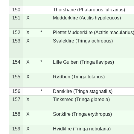
150
Thorshane (Phalaropus fulicarius)
151
X
Mudderklire (Actitis hypoleucos)
152
X
*
Plettet Mudderklire (Actitis macularius
153
X
Svaleklire (Tringa ochropus)
154
X
*
Lille Gulben (Tringa flavipes)
155
X
Rødben (Tringa totanus)
156
*
Damklire (Tringa stagnatilis)
157
X
Tinksmed (Tringa glareola)
158
X
Sortklire (Tringa erythropus)
159
X
Hvidklire (Tringa nebularia)