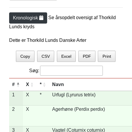
Se årsopdelt oversigt af
Thorkild
Kronologisk
Lund
s kryds
Dette er Thorkild Lunds Danske Arter
Copy
CSV
Excel
PDF
Print
Søg:
#
X
*
Navn
1
X
*
Urfugl (Lyrurus tetrix)
2
X
Agerhøne (Perdix perdix)
3
X
Vagtel (Coturnix coturnix)