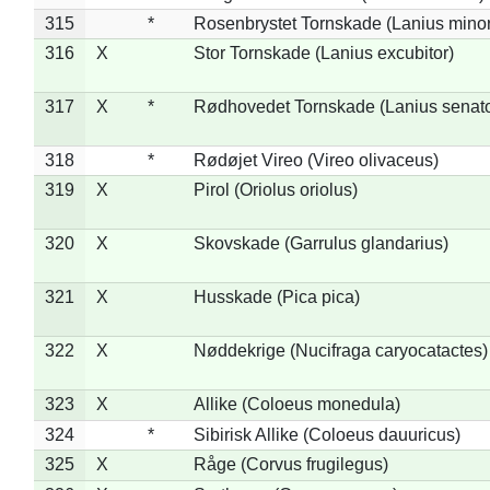
315
*
Rosenbrystet Tornskade (Lanius minor
316
X
Stor Tornskade (Lanius excubitor)
317
X
*
Rødhovedet Tornskade (Lanius senato
318
*
Rødøjet Vireo (Vireo olivaceus)
319
X
Pirol (Oriolus oriolus)
320
X
Skovskade (Garrulus glandarius)
321
X
Husskade (Pica pica)
322
X
Nøddekrige (Nucifraga caryocatactes)
323
X
Allike (Coloeus monedula)
324
*
Sibirisk Allike (Coloeus dauuricus)
325
X
Råge (Corvus frugilegus)