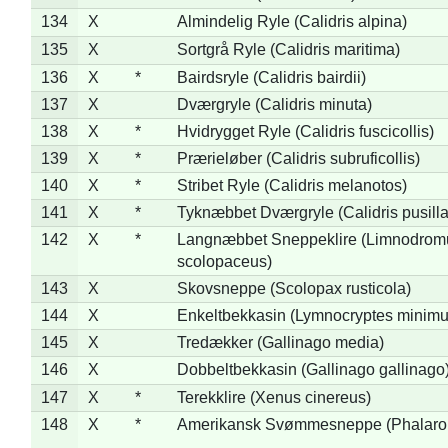
134
X
Almindelig Ryle (Calidris alpina)
135
X
Sortgrå Ryle (Calidris maritima)
136
X
*
Bairdsryle (Calidris bairdii)
137
X
Dværgryle (Calidris minuta)
138
X
*
Hvidrygget Ryle (Calidris fuscicollis)
139
X
*
Prærieløber (Calidris subruficollis)
140
X
*
Stribet Ryle (Calidris melanotos)
141
X
*
Tyknæbbet Dværgryle (Calidris pusilla
142
X
*
Langnæbbet Sneppeklire (Limnodrom
scolopaceus)
143
X
Skovsneppe (Scolopax rusticola)
144
X
Enkeltbekkasin (Lymnocryptes minimu
145
X
Tredækker (Gallinago media)
146
X
Dobbeltbekkasin (Gallinago gallinago
147
X
*
Terekklire (Xenus cinereus)
148
X
*
Amerikansk Svømmesneppe (Phalaropu