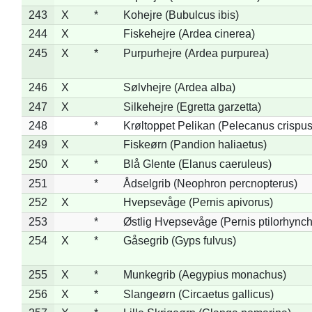
243
X
*
Kohejre (Bubulcus ibis)
244
X
Fiskehejre (Ardea cinerea)
245
X
*
Purpurhejre (Ardea purpurea)
246
X
Sølvhejre (Ardea alba)
247
X
Silkehejre (Egretta garzetta)
248
*
Krøltoppet Pelikan (Pelecanus crispus
249
X
Fiskeørn (Pandion haliaetus)
250
X
*
Blå Glente (Elanus caeruleus)
251
*
Ådselgrib (Neophron percnopterus)
252
X
Hvepsevåge (Pernis apivorus)
253
*
Østlig Hvepsevåge (Pernis ptilorhync
254
X
*
Gåsegrib (Gyps fulvus)
255
X
*
Munkegrib (Aegypius monachus)
256
X
*
Slangeørn (Circaetus gallicus)