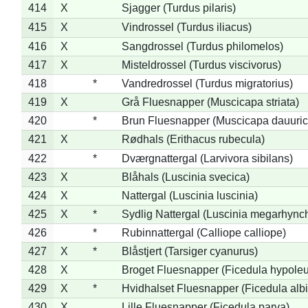
414
X
Sjagger (Turdus pilaris)
415
X
Vindrossel (Turdus iliacus)
416
X
Sangdrossel (Turdus philomelos)
417
X
Misteldrossel (Turdus viscivorus)
418
*
Vandredrossel (Turdus migratorius)
419
X
Grå Fluesnapper (Muscicapa striata)
420
*
Brun Fluesnapper (Muscicapa dauuric
421
X
Rødhals (Erithacus rubecula)
422
*
Dværgnattergal (Larvivora sibilans)
423
X
Blåhals (Luscinia svecica)
424
X
Nattergal (Luscinia luscinia)
425
X
*
Sydlig Nattergal (Luscinia megarhync
426
*
Rubinnattergal (Calliope calliope)
427
X
*
Blåstjert (Tarsiger cyanurus)
428
X
Broget Fluesnapper (Ficedula hypole
429
X
*
Hvidhalset Fluesnapper (Ficedula albic
430
X
Lille Fluesnapper (Ficedula parva)