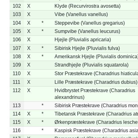
102
X
Klyde (Recurvirostra avosetta)
103
X
Vibe (Vanellus vanellus)
104
X
*
Steppevibe (Vanellus gregarius)
105
X
*
Sumpvibe (Vanellus leucurus)
106
X
Hjejle (Pluvialis apricaria)
107
X
*
Sibirisk Hjejle (Pluvialis fulva)
108
X
*
Amerikansk Hjejle (Pluvialis dominica
109
X
Strandhjejle (Pluvialis squatarola)
110
X
Stor Præstekrave (Charadrius hiaticul
111
X
Lille Præstekrave (Charadrius dubius)
112
X
Hvidbrystet Præstekrave (Charadrius
alexandrinus)
113
*
Sibirisk Præstekrave (Charadrius mon
114
X
*
Tibetansk Præstekrave (Charadrius atr
115
X
*
Ørkenpræstekrave (Charadrius leschen
116
*
Kaspisk Præstekrave (Charadrius asia