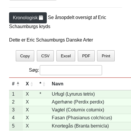
Se årsopdelt oversigt af
Eric
Kronologisk
Schaumburg
s kryds
Dette er Eric Schaumburgs Danske Arter
Copy
CSV
Excel
PDF
Print
Søg:
#
X
*
Navn
1
X
*
Urfugl (Lyrurus tetrix)
2
X
Agerhøne (Perdix perdix)
3
X
Vagtel (Coturnix coturnix)
4
X
Fasan (Phasianus colchicus)
5
X
Knortegås (Branta bernicla)