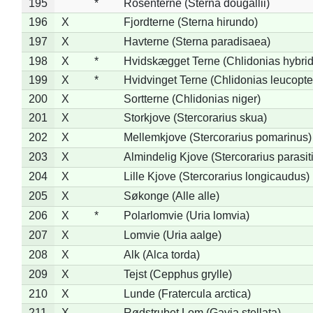
195
*
Rosenterne (Sterna dougallii)
196
X
Fjordterne (Sterna hirundo)
197
X
Havterne (Sterna paradisaea)
198
X
*
Hvidskægget Terne (Chlidonias hybrid
199
X
*
Hvidvinget Terne (Chlidonias leucopte
200
X
Sortterne (Chlidonias niger)
201
X
Storkjove (Stercorarius skua)
202
X
Mellemkjove (Stercorarius pomarinus)
203
X
Almindelig Kjove (Stercorarius parasit
204
X
Lille Kjove (Stercorarius longicaudus)
205
X
Søkonge (Alle alle)
206
X
*
Polarlomvie (Uria lomvia)
207
X
Lomvie (Uria aalge)
208
X
Alk (Alca torda)
209
X
Tejst (Cepphus grylle)
210
X
Lunde (Fratercula arctica)
211
X
Rødstrubet Lom (Gavia stellata)