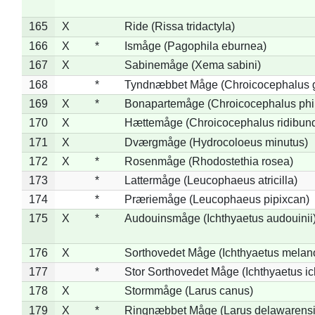
165
X
Ride (Rissa tridactyla)
166
X
*
Ismåge (Pagophila eburnea)
167
X
Sabinemåge (Xema sabini)
168
*
Tyndnæbbet Måge (Chroicocephalus 
169
X
*
Bonapartemåge (Chroicocephalus phil
170
X
Hættemåge (Chroicocephalus ridibun
171
X
Dværgmåge (Hydrocoloeus minutus)
172
X
*
Rosenmåge (Rhodostethia rosea)
173
*
Lattermåge (Leucophaeus atricilla)
174
*
Præriemåge (Leucophaeus pipixcan)
175
X
*
Audouinsmåge (Ichthyaetus audouinii
176
X
Sorthovedet Måge (Ichthyaetus melan
177
*
Stor Sorthovedet Måge (Ichthyaetus ic
178
X
Stormmåge (Larus canus)
179
X
*
Ringnæbbet Måge (Larus delawarensi