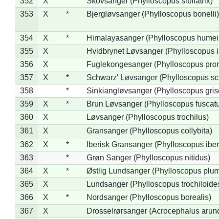
352
X
Skovsanger (Phylloscopus sibilatrix)
353
X
*
Bjergløvsanger (Phylloscopus bonelli)
354
X
*
Himalayasanger (Phylloscopus humei
355
X
Hvidbrynet Løvsanger (Phylloscopus i
356
X
Fuglekongesanger (Phylloscopus pror
357
X
*
Schwarz' Løvsanger (Phylloscopus sc
358
*
Sinkiangløvsanger (Phylloscopus gris
359
X
*
Brun Løvsanger (Phylloscopus fuscat
360
X
Løvsanger (Phylloscopus trochilus)
361
X
Gransanger (Phylloscopus collybita)
362
X
*
Iberisk Gransanger (Phylloscopus iber
363
*
Grøn Sanger (Phylloscopus nitidus)
364
X
*
Østlig Lundsanger (Phylloscopus plum
365
X
Lundsanger (Phylloscopus trochiloide
366
X
*
Nordsanger (Phylloscopus borealis)
367
X
Drosselrørsanger (Acrocephalus arun