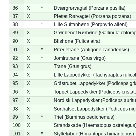
86
X
*
Dværgrørvagtel (Porzana pusilla)
87
X
Plettet Rørvagtel (Porzana porzana)
88
*
Lille Sultanhøne (Porphyrio alleni)
89
X
Grønbenet Rørhøne (Gallinula chloro
90
X
Blishøne (Fulica atra)
91
X
*
Prærietrane (Antigone canadensis)
92
X
*
Jomfrutrane (Grus virgo)
93
X
Trane (Grus grus)
94
X
Lille Lappedykker (Tachybaptus ruficol
95
X
Gråstrubet Lappedykker (Podiceps gr
96
X
Toppet Lappedykker (Podiceps cristat
97
X
Nordisk Lappedykker (Podiceps auritu
98
X
Sorthalset Lappedykker (Podiceps nigri
99
X
*
Triel (Burhinus oedicnemus)
100
X
Strandskade (Haematopus ostralegus
101
X
*
Stylteløber (Himantopus himantopus)