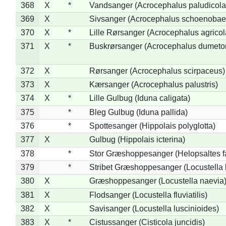
368
X
*
Vandsanger (Acrocephalus paludicola
369
X
Sivsanger (Acrocephalus schoenobae
370
X
*
Lille Rørsanger (Acrocephalus agricol
371
X
*
Buskrørsanger (Acrocephalus dumeto
372
X
Rørsanger (Acrocephalus scirpaceus)
373
X
Kærsanger (Acrocephalus palustris)
374
X
*
Lille Gulbug (Iduna caligata)
375
*
Bleg Gulbug (Iduna pallida)
376
*
Spottesanger (Hippolais polyglotta)
377
X
Gulbug (Hippolais icterina)
378
*
Stor Græshoppesanger (Helopsaltes fa
379
*
Stribet Græshoppesanger (Locustella 
380
X
Græshoppesanger (Locustella naevia
381
X
Flodsanger (Locustella fluviatilis)
382
X
Savisanger (Locustella luscinioides)
383
X
*
Cistussanger (Cisticola juncidis)