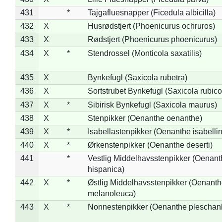
431
*
Tajgafluesnapper (Ficedula albicilla)
432
X
Husrødstjert (Phoenicurus ochruros)
433
X
Rødstjert (Phoenicurus phoenicurus)
434
X
*
Stendrossel (Monticola saxatilis)
435
X
Bynkefugl (Saxicola rubetra)
436
X
Sortstrubet Bynkefugl (Saxicola rubico
437
X
*
Sibirisk Bynkefugl (Saxicola maurus)
438
X
Stenpikker (Oenanthe oenanthe)
439
X
*
Isabellastenpikker (Oenanthe isabelli
440
X
*
Ørkenstenpikker (Oenanthe deserti)
441
*
Vestlig Middelhavsstenpikker (Oenant
hispanica)
442
X
*
Østlig Middelhavsstenpikker (Oenant
melanoleuca)
443
X
*
Nonnestenpikker (Oenanthe pleschan