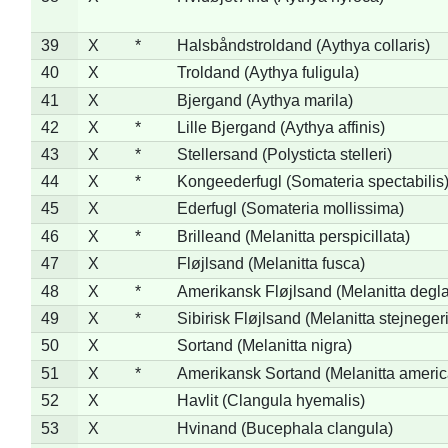
39
X
*
Halsbåndstroldand (Aythya collaris)
40
X
Troldand (Aythya fuligula)
41
X
Bjergand (Aythya marila)
42
X
*
Lille Bjergand (Aythya affinis)
43
X
*
Stellersand (Polysticta stelleri)
44
X
*
Kongeederfugl (Somateria spectabilis
45
X
Ederfugl (Somateria mollissima)
46
X
*
Brilleand (Melanitta perspicillata)
47
X
Fløjlsand (Melanitta fusca)
48
X
*
Amerikansk Fløjlsand (Melanitta degla
49
X
*
Sibirisk Fløjlsand (Melanitta stejnegeri
50
X
Sortand (Melanitta nigra)
51
X
*
Amerikansk Sortand (Melanitta ameri
52
X
Havlit (Clangula hyemalis)
53
X
Hvinand (Bucephala clangula)