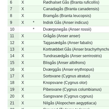
6
X
Rødhalset Gås (Branta ruficollis)
7
X
Canadagås (Branta canadensis)
8
X
Bramgås (Branta leucopsis)
9
X
*
Indisk Gås (Anser indicus)
10
*
Dværgsnegås (Anser rossii)
11
X
Grågås (Anser anser)
12
X
Tajgasædgås (Anser fabalis)
13
X
Kortnæbbet Gås (Anser brachyrhynch
14
X
Tundrasædgås (Anser serrirostris)
15
X
Blisgås (Anser albifrons)
16
X
Dværggås (Anser erythropus)
17
X
Sortsvane (Cygnus atratus)
18
X
Knopsvane (Cygnus olor)
19
X
Pibesvane (Cygnus columbianus)
20
X
Sangsvane (Cygnus cygnus)
21
X
Nilgås (Alopochen aegyptiaca)