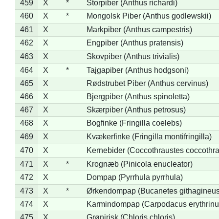
459
X
*
Storpiber (Anthus richardi)
460
X
*
Mongolsk Piber (Anthus godlewskii)
461
X
Markpiber (Anthus campestris)
462
X
Engpiber (Anthus pratensis)
463
X
Skovpiber (Anthus trivialis)
464
X
*
Tajgapiber (Anthus hodgsoni)
465
X
Rødstrubet Piber (Anthus cervinus)
466
X
Bjergpiber (Anthus spinoletta)
467
X
Skærpiber (Anthus petrosus)
468
X
Bogfinke (Fringilla coelebs)
469
X
Kvækerfinke (Fringilla montifringilla)
470
X
Kernebider (Coccothraustes coccothra
471
X
*
Krognæb (Pinicola enucleator)
472
X
Dompap (Pyrrhula pyrrhula)
473
X
*
Ørkendompap (Bucanetes githagineus
474
X
Karmindompap (Carpodacus erythrinu
475
X
Grønirisk (Chloris chloris)