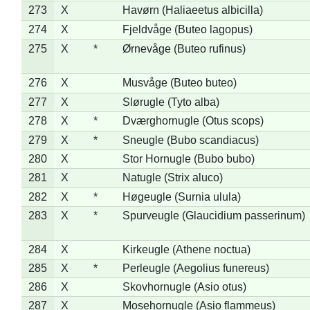
273
X
Havørn (Haliaeetus albicilla)
274
X
Fjeldvåge (Buteo lagopus)
275
X
*
Ørnevåge (Buteo rufinus)
276
X
Musvåge (Buteo buteo)
277
X
Slørugle (Tyto alba)
278
X
*
Dværghornugle (Otus scops)
279
X
*
Sneugle (Bubo scandiacus)
280
X
Stor Hornugle (Bubo bubo)
281
X
Natugle (Strix aluco)
282
X
*
Høgeugle (Surnia ulula)
283
X
*
Spurveugle (Glaucidium passerinum)
284
X
Kirkeugle (Athene noctua)
285
X
*
Perleugle (Aegolius funereus)
286
X
Skovhornugle (Asio otus)
287
X
Mosehornugle (Asio flammeus)