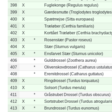
398
X
Fuglekonge (Regulus regulus)
399
X
Gærdesmutte (Troglodytes troglodytes
400
X
Spætmejse (Sitta europaea)
401
X
Træløber (Certhia familiaris)
402
X
Korttået Træløber (Certhia brachydact
403
X
*
Rosenstær (Pastor roseus)
404
X
Stær (Sturnus vulgaris)
405
X
*
Ensfarvet Stær (Sturnus unicolor)
406
*
Gulddrossel (Zoothera aurea)
407
*
Olivenskovdrossel (Catharus ustulatus
408
*
Eremitdrossel (Catharus guttatus)
409
X
Ringdrossel (Turdus torquatus)
410
X
Solsort (Turdus merula)
411
*
Gråstrubet Drossel (Turdus obscurus)
412
X
*
Sortstrubet Drossel (Turdus atrogularis
413
X
*
Brundrossel (Turdus eunomus)