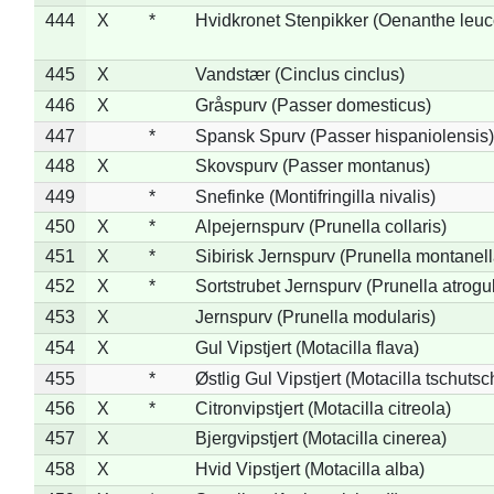
444
X
*
Hvidkronet Stenpikker (Oenanthe leu
445
X
Vandstær (Cinclus cinclus)
446
X
Gråspurv (Passer domesticus)
447
*
Spansk Spurv (Passer hispaniolensis)
448
X
Skovspurv (Passer montanus)
449
*
Snefinke (Montifringilla nivalis)
450
X
*
Alpejernspurv (Prunella collaris)
451
X
*
Sibirisk Jernspurv (Prunella montanell
452
X
*
Sortstrubet Jernspurv (Prunella atrogul
453
X
Jernspurv (Prunella modularis)
454
X
Gul Vipstjert (Motacilla flava)
455
*
Østlig Gul Vipstjert (Motacilla tschuts
456
X
*
Citronvipstjert (Motacilla citreola)
457
X
Bjergvipstjert (Motacilla cinerea)
458
X
Hvid Vipstjert (Motacilla alba)