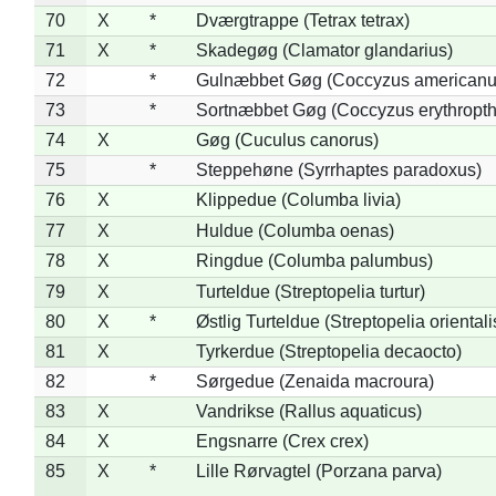
70
X
*
Dværgtrappe (Tetrax tetrax)
71
X
*
Skadegøg (Clamator glandarius)
72
*
Gulnæbbet Gøg (Coccyzus americanu
73
*
Sortnæbbet Gøg (Coccyzus erythropt
74
X
Gøg (Cuculus canorus)
75
*
Steppehøne (Syrrhaptes paradoxus)
76
X
Klippedue (Columba livia)
77
X
Huldue (Columba oenas)
78
X
Ringdue (Columba palumbus)
79
X
Turteldue (Streptopelia turtur)
80
X
*
Østlig Turteldue (Streptopelia orientali
81
X
Tyrkerdue (Streptopelia decaocto)
82
*
Sørgedue (Zenaida macroura)
83
X
Vandrikse (Rallus aquaticus)
84
X
Engsnarre (Crex crex)
85
X
*
Lille Rørvagtel (Porzana parva)