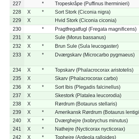
227
*
Tropeskråpe (Puffinus lherminieri)
228
X
*
Sort Stork (Ciconia nigra)
229
X
Hvid Stork (Ciconia ciconia)
230
*
Pragtfregatfugl (Fregata magnificens)
231
X
Sule (Morus bassanus)
232
X
*
Brun Sule (Sula leucogaster)
233
X
*
Dværgskarv (Microcarbo pygmaeus)
234
X
*
Topskarv (Phalacrocorax aristotelis)
235
X
Skarv (Phalacrocorax carbo)
236
X
*
Sort Ibis (Plegadis falcinellus)
237
X
Skestork (Platalea leucorodia)
238
X
Rørdrum (Botaurus stellaris)
239
X
*
Amerikansk Rørdrum (Botaurus lentig
240
X
*
Dværghejre (Ixobrychus minutus)
241
X
*
Nathejre (Nycticorax nycticorax)
242
X
*
Tophejre (Ardeola ralloides)