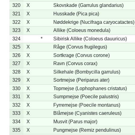
320
X
Skovskade (Garrulus glandarius)
321
X
Husskade (Pica pica)
322
X
Nøddekrige (Nucifraga caryocatactes)
323
X
Allike (Coloeus monedula)
324
*
Sibirisk Allike (Coloeus dauuricus)
325
X
Råge (Corvus frugilegus)
326
X
Sortkrage (Corvus corone)
327
X
Ravn (Corvus corax)
328
X
Silkehale (Bombycilla garrulus)
329
X
Sortmejse (Periparus ater)
330
X
Topmejse (Lophophanes cristatus)
331
X
Sumpmejse (Poecile palustris)
332
X
Fyrremejse (Poecile montanus)
333
X
Blåmejse (Cyanistes caeruleus)
334
X
Musvit (Parus major)
335
X
Pungmejse (Remiz pendulinus)