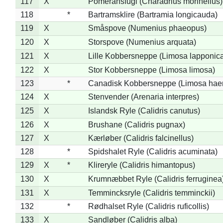
117
X
Pomeransfugl (Charadrius morinellus)
118
*
Bartramsklire (Bartramia longicauda)
119
X
Småspove (Numenius phaeopus)
120
X
Storspove (Numenius arquata)
121
X
Lille Kobbersneppe (Limosa lapponic
122
X
Stor Kobbersneppe (Limosa limosa)
123
*
Canadisk Kobbersneppe (Limosa hae
124
X
Stenvender (Arenaria interpres)
125
X
Islandsk Ryle (Calidris canutus)
126
X
Brushane (Calidris pugnax)
127
X
Kærløber (Calidris falcinellus)
128
*
Spidshalet Ryle (Calidris acuminata)
129
X
*
Klireryle (Calidris himantopus)
130
X
Krumnæbbet Ryle (Calidris ferruginea
131
X
Temmincksryle (Calidris temminckii)
132
*
Rødhalset Ryle (Calidris ruficollis)
133
X
Sandløber (Calidris alba)