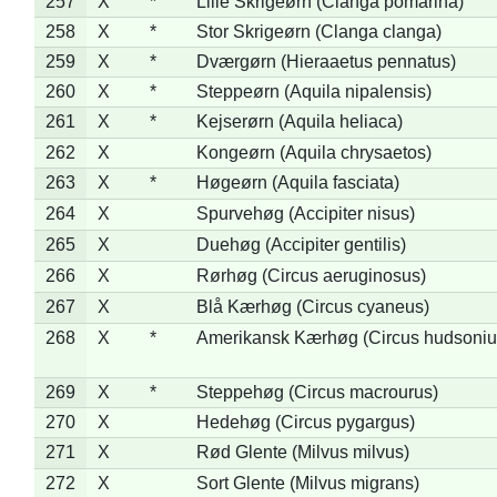
257
X
*
Lille Skrigeørn (Clanga pomarina)
258
X
*
Stor Skrigeørn (Clanga clanga)
259
X
*
Dværgørn (Hieraaetus pennatus)
260
X
*
Steppeørn (Aquila nipalensis)
261
X
*
Kejserørn (Aquila heliaca)
262
X
Kongeørn (Aquila chrysaetos)
263
X
*
Høgeørn (Aquila fasciata)
264
X
Spurvehøg (Accipiter nisus)
265
X
Duehøg (Accipiter gentilis)
266
X
Rørhøg (Circus aeruginosus)
267
X
Blå Kærhøg (Circus cyaneus)
268
X
*
Amerikansk Kærhøg (Circus hudsoniu
269
X
*
Steppehøg (Circus macrourus)
270
X
Hedehøg (Circus pygargus)
271
X
Rød Glente (Milvus milvus)
272
X
Sort Glente (Milvus migrans)