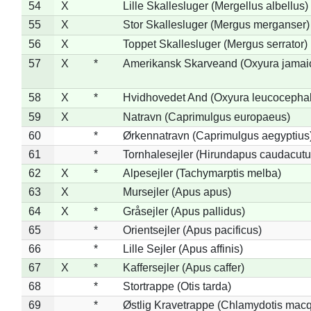
54
X
Lille Skallesluger (Mergellus albellus)
55
X
Stor Skallesluger (Mergus merganser)
56
X
Toppet Skallesluger (Mergus serrator)
57
X
*
Amerikansk Skarveand (Oxyura jamai
58
X
*
Hvidhovedet And (Oxyura leucocepha
59
X
Natravn (Caprimulgus europaeus)
60
*
Ørkennatravn (Caprimulgus aegyptius
61
*
Tornhalesejler (Hirundapus caudacutu
62
X
*
Alpesejler (Tachymarptis melba)
63
X
Mursejler (Apus apus)
64
X
*
Gråsejler (Apus pallidus)
65
*
Orientsejler (Apus pacificus)
66
*
Lille Sejler (Apus affinis)
67
X
*
Kaffersejler (Apus caffer)
68
*
Stortrappe (Otis tarda)
69
*
Østlig Kravetrappe (Chlamydotis macq