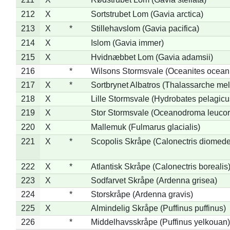
212
X
Sortstrubet Lom (Gavia arctica)
213
X
*
Stillehavslom (Gavia pacifica)
214
X
Islom (Gavia immer)
215
X
Hvidnæbbet Lom (Gavia adamsii)
216
*
Wilsons Stormsvale (Oceanites ocean
217
X
*
Sortbrynet Albatros (Thalassarche me
218
X
Lille Stormsvale (Hydrobates pelagicu
219
X
Stor Stormsvale (Oceanodroma leuco
220
X
Mallemuk (Fulmarus glacialis)
221
X
*
Scopolis Skråpe (Calonectris diomed
222
X
*
Atlantisk Skråpe (Calonectris borealis
223
X
Sodfarvet Skråpe (Ardenna grisea)
224
*
Storskråpe (Ardenna gravis)
225
X
Almindelig Skråpe (Puffinus puffinus)
226
*
Middelhavsskråpe (Puffinus yelkouan)