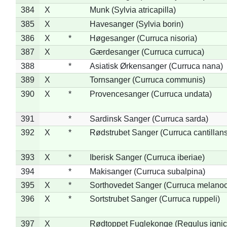
384
X
Munk (Sylvia atricapilla)
385
X
Havesanger (Sylvia borin)
386
X
*
Høgesanger (Curruca nisoria)
387
X
Gærdesanger (Curruca curruca)
388
*
Asiatisk Ørkensanger (Curruca nana)
389
X
Tornsanger (Curruca communis)
390
X
*
Provencesanger (Curruca undata)
391
*
Sardinsk Sanger (Curruca sarda)
392
X
*
Rødstrubet Sanger (Curruca cantillans
393
X
*
Iberisk Sanger (Curruca iberiae)
394
*
Makisanger (Curruca subalpina)
395
X
*
Sorthovedet Sanger (Curruca melano
396
X
*
Sortstrubet Sanger (Curruca ruppeli)
397
X
Rødtoppet Fuglekonge (Regulus ignica