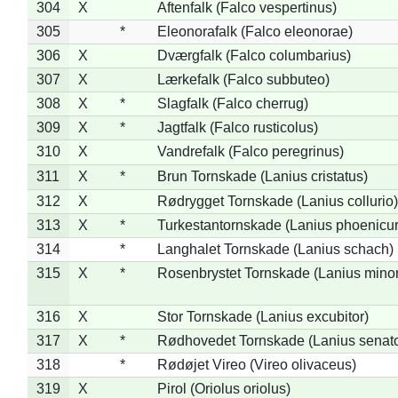
304
X
Aftenfalk (Falco vespertinus)
305
*
Eleonorafalk (Falco eleonorae)
306
X
Dværgfalk (Falco columbarius)
307
X
Lærkefalk (Falco subbuteo)
308
X
*
Slagfalk (Falco cherrug)
309
X
*
Jagtfalk (Falco rusticolus)
310
X
Vandrefalk (Falco peregrinus)
311
X
*
Brun Tornskade (Lanius cristatus)
312
X
Rødrygget Tornskade (Lanius collurio)
313
X
*
Turkestantornskade (Lanius phoenicur
314
*
Langhalet Tornskade (Lanius schach)
315
X
*
Rosenbrystet Tornskade (Lanius minor
316
X
Stor Tornskade (Lanius excubitor)
317
X
*
Rødhovedet Tornskade (Lanius senato
318
*
Rødøjet Vireo (Vireo olivaceus)
319
X
Pirol (Oriolus oriolus)