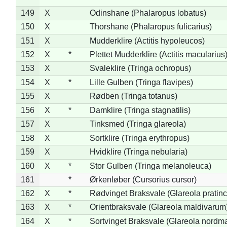
149
X
Odinshane (Phalaropus lobatus)
150
X
Thorshane (Phalaropus fulicarius)
151
X
Mudderklire (Actitis hypoleucos)
152
X
*
Plettet Mudderklire (Actitis macularius
153
X
Svaleklire (Tringa ochropus)
154
X
*
Lille Gulben (Tringa flavipes)
155
X
Rødben (Tringa totanus)
156
X
*
Damklire (Tringa stagnatilis)
157
X
Tinksmed (Tringa glareola)
158
X
Sortklire (Tringa erythropus)
159
X
Hvidklire (Tringa nebularia)
160
X
*
Stor Gulben (Tringa melanoleuca)
161
*
Ørkenløber (Cursorius cursor)
162
X
*
Rødvinget Braksvale (Glareola pratinc
163
X
*
Orientbraksvale (Glareola maldivarum
164
X
*
Sortvinget Braksvale (Glareola nordm