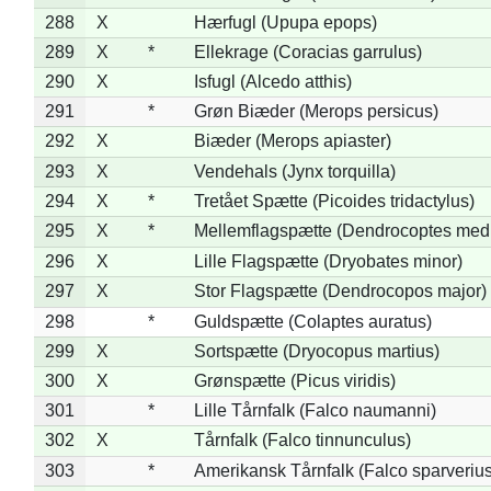
288
X
Hærfugl (Upupa epops)
289
X
*
Ellekrage (Coracias garrulus)
290
X
Isfugl (Alcedo atthis)
291
*
Grøn Biæder (Merops persicus)
292
X
Biæder (Merops apiaster)
293
X
Vendehals (Jynx torquilla)
294
X
*
Tretået Spætte (Picoides tridactylus)
295
X
*
Mellemflagspætte (Dendrocoptes med
296
X
Lille Flagspætte (Dryobates minor)
297
X
Stor Flagspætte (Dendrocopos major)
298
*
Guldspætte (Colaptes auratus)
299
X
Sortspætte (Dryocopus martius)
300
X
Grønspætte (Picus viridis)
301
*
Lille Tårnfalk (Falco naumanni)
302
X
Tårnfalk (Falco tinnunculus)
303
*
Amerikansk Tårnfalk (Falco sparverius