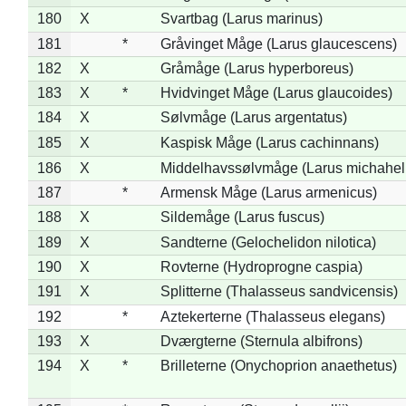
180
X
Svartbag (Larus marinus)
181
*
Gråvinget Måge (Larus glaucescens)
182
X
Gråmåge (Larus hyperboreus)
183
X
*
Hvidvinget Måge (Larus glaucoides)
184
X
Sølvmåge (Larus argentatus)
185
X
Kaspisk Måge (Larus cachinnans)
186
X
Middelhavssølvmåge (Larus michahell
187
*
Armensk Måge (Larus armenicus)
188
X
Sildemåge (Larus fuscus)
189
X
Sandterne (Gelochelidon nilotica)
190
X
Rovterne (Hydroprogne caspia)
191
X
Splitterne (Thalasseus sandvicensis)
192
*
Aztekerterne (Thalasseus elegans)
193
X
Dværgterne (Sternula albifrons)
194
X
*
Brilleterne (Onychoprion anaethetus)