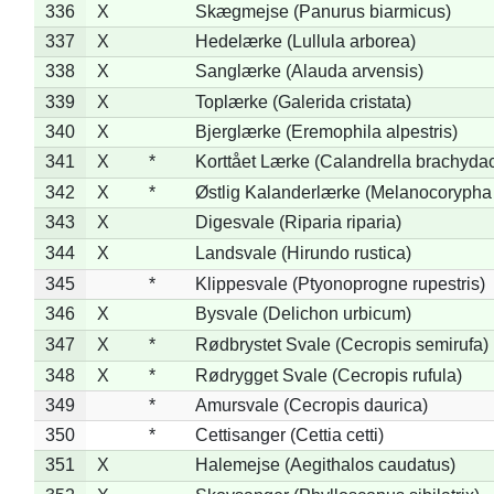
336
X
Skægmejse (Panurus biarmicus)
337
X
Hedelærke (Lullula arborea)
338
X
Sanglærke (Alauda arvensis)
339
X
Toplærke (Galerida cristata)
340
X
Bjerglærke (Eremophila alpestris)
341
X
*
Korttået Lærke (Calandrella brachydac
342
X
*
Østlig Kalanderlærke (Melanocorypha
343
X
Digesvale (Riparia riparia)
344
X
Landsvale (Hirundo rustica)
345
*
Klippesvale (Ptyonoprogne rupestris)
346
X
Bysvale (Delichon urbicum)
347
X
*
Rødbrystet Svale (Cecropis semirufa)
348
X
*
Rødrygget Svale (Cecropis rufula)
349
*
Amursvale (Cecropis daurica)
350
*
Cettisanger (Cettia cetti)
351
X
Halemejse (Aegithalos caudatus)