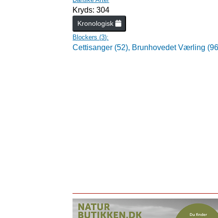
Kryds: 304
Kronologisk
Blockers (
3
):
Cettisanger (52),
Brunhovedet Værling (96