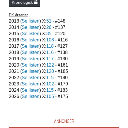
Kronologisk
DK årsarter
2013
(
Se listen
) X:
51
- #
148
2014
(
Se listen
) X:
26
- #
137
2015
(
Se listen
) X:
35
- #
120
2016
(
Se listen
) X:
108
- #
116
2017
(
Se listen
) X:
118
- #
127
2018
(
Se listen
) X:
116
- #
138
2019
(
Se listen
) X:
117
- #
130
2020
(
Se listen
) X:
122
- #
161
2021
(
Se listen
) X:
120
- #
185
2022
(
Se listen
) X:
115
- #
180
2023
(
Se listen
) X:
102
- #
179
2024
(
Se listen
) X:
115
- #
183
2026
(
Se listen
) X:
105
- #
175
ANNONCER