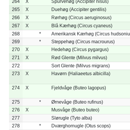
264
X
Spurvehøg (Accipiter nisus)
265
X
Duehøg (Accipiter gentilis)
266
X
Rørhøg (Circus aeruginosus)
267
X
Blå Kærhøg (Circus cyaneus)
268
*
Amerikansk Kærhøg (Circus hudsoniu
269
*
Steppehøg (Circus macrourus)
270
X
Hedehøg (Circus pygargus)
271
X
Rød Glente (Milvus milvus)
272
Sort Glente (Milvus migrans)
273
X
Havørn (Haliaeetus albicilla)
274
X
Fjeldvåge (Buteo lagopus)
275
*
Ørnevåge (Buteo rufinus)
276
X
Musvåge (Buteo buteo)
277
Slørugle (Tyto alba)
278
*
Dværghornugle (Otus scops)