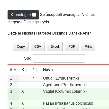
Se årsopdelt oversigt af
Nichlas
Kronologisk
Harpsøe Dissing
s kryds
Dette er Nichlas Harpsøe Dissings Danske Arter
Copy
CSV
Excel
PDF
Print
Søg:
#
X
*
Navn
1
*
Urfugl (Lyrurus tetrix)
2
Agerhøne (Perdix perdix)
3
X
Vagtel (Coturnix coturnix)
4
X
Fasan (Phasianus colchicus)