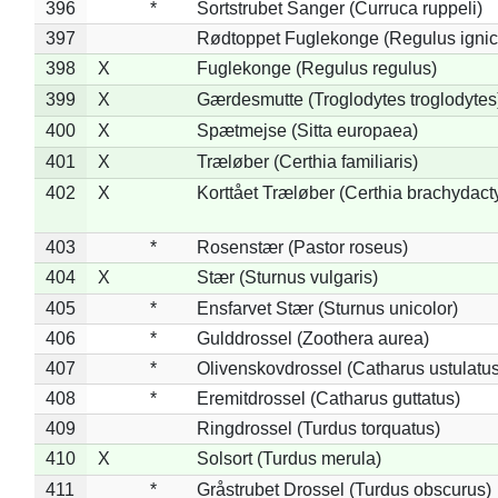
396
*
Sortstrubet Sanger (Curruca ruppeli)
397
Rødtoppet Fuglekonge (Regulus ignica
398
X
Fuglekonge (Regulus regulus)
399
X
Gærdesmutte (Troglodytes troglodytes
400
X
Spætmejse (Sitta europaea)
401
X
Træløber (Certhia familiaris)
402
X
Korttået Træløber (Certhia brachydact
403
*
Rosenstær (Pastor roseus)
404
X
Stær (Sturnus vulgaris)
405
*
Ensfarvet Stær (Sturnus unicolor)
406
*
Gulddrossel (Zoothera aurea)
407
*
Olivenskovdrossel (Catharus ustulatus
408
*
Eremitdrossel (Catharus guttatus)
409
Ringdrossel (Turdus torquatus)
410
X
Solsort (Turdus merula)
411
*
Gråstrubet Drossel (Turdus obscurus)