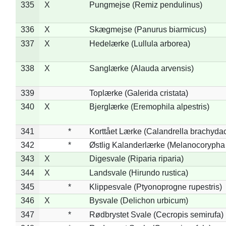
335
X
Pungmejse (Remiz pendulinus)
336
X
Skægmejse (Panurus biarmicus)
337
X
Hedelærke (Lullula arborea)
338
X
Sanglærke (Alauda arvensis)
339
Toplærke (Galerida cristata)
340
X
Bjerglærke (Eremophila alpestris)
341
*
Korttået Lærke (Calandrella brachydac
342
*
Østlig Kalanderlærke (Melanocorypha
343
X
Digesvale (Riparia riparia)
344
X
Landsvale (Hirundo rustica)
345
*
Klippesvale (Ptyonoprogne rupestris)
346
X
Bysvale (Delichon urbicum)
347
*
Rødbrystet Svale (Cecropis semirufa)