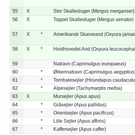
55
X
Stor Skallesluger (Mergus merganser)
56
X
Toppet Skallesluger (Mergus serrator)
57
X
*
Amerikansk Skarveand (Oxyura jamai
58
X
*
Hvidhovedet And (Oxyura leucocepha
59
Natravn (Caprimulgus europaeus)
60
*
Ørkennatravn (Caprimulgus aegyptius
61
*
Tornhalesejler (Hirundapus caudacutu
62
*
Alpesejler (Tachymarptis melba)
63
X
Mursejler (Apus apus)
64
*
Gråsejler (Apus pallidus)
65
*
Orientsejler (Apus pacificus)
66
*
Lille Sejler (Apus affinis)
67
*
Kaffersejler (Apus caffer)