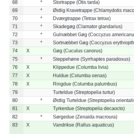
68
*
Stortrappe (Otis tarda)
69
*
Østlig Kravetrappe (Chlamydotis macq
70
*
Dværgtrappe (Tetrax tetrax)
71
*
Skadegøg (Clamator glandarius)
72
*
Gulnæbbet Gøg (Coccyzus americanu
73
*
Sortnæbbet Gøg (Coccyzus erythropt
74
X
Gøg (Cuculus canorus)
75
*
Steppehøne (Syrrhaptes paradoxus)
76
X
Klippedue (Columba livia)
77
X
Huldue (Columba oenas)
78
X
Ringdue (Columba palumbus)
79
Turteldue (Streptopelia turtur)
80
*
Østlig Turteldue (Streptopelia orientali
81
X
Tyrkerdue (Streptopelia decaocto)
82
*
Sørgedue (Zenaida macroura)
83
X
Vandrikse (Rallus aquaticus)