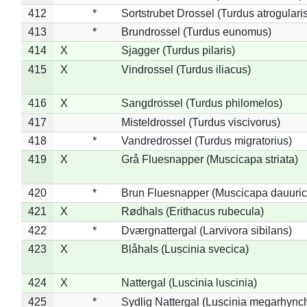
412
*
Sortstrubet Drossel (Turdus atrogularis
413
*
Brundrossel (Turdus eunomus)
414
X
Sjagger (Turdus pilaris)
415
X
Vindrossel (Turdus iliacus)
416
X
Sangdrossel (Turdus philomelos)
417
Misteldrossel (Turdus viscivorus)
418
*
Vandredrossel (Turdus migratorius)
419
X
Grå Fluesnapper (Muscicapa striata)
420
*
Brun Fluesnapper (Muscicapa dauuric
421
X
Rødhals (Erithacus rubecula)
422
*
Dværgnattergal (Larvivora sibilans)
423
X
Blåhals (Luscinia svecica)
424
X
Nattergal (Luscinia luscinia)
425
*
Sydlig Nattergal (Luscinia megarhync