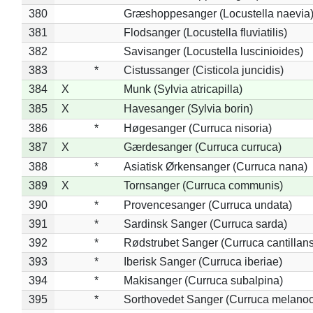
380
Græshoppesanger (Locustella naevia
381
Flodsanger (Locustella fluviatilis)
382
Savisanger (Locustella luscinioides)
383
*
Cistussanger (Cisticola juncidis)
384
X
Munk (Sylvia atricapilla)
385
X
Havesanger (Sylvia borin)
386
*
Høgesanger (Curruca nisoria)
387
X
Gærdesanger (Curruca curruca)
388
*
Asiatisk Ørkensanger (Curruca nana)
389
X
Tornsanger (Curruca communis)
390
*
Provencesanger (Curruca undata)
391
*
Sardinsk Sanger (Curruca sarda)
392
*
Rødstrubet Sanger (Curruca cantillans
393
*
Iberisk Sanger (Curruca iberiae)
394
*
Makisanger (Curruca subalpina)
395
*
Sorthovedet Sanger (Curruca melano