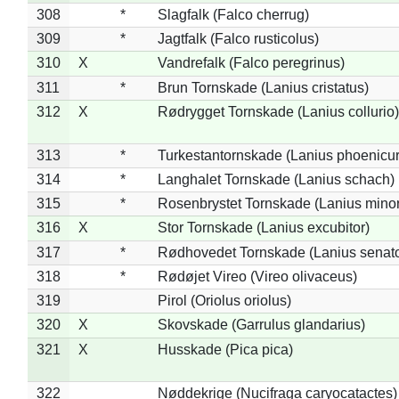
308
*
Slagfalk (Falco cherrug)
309
*
Jagtfalk (Falco rusticolus)
310
X
Vandrefalk (Falco peregrinus)
311
*
Brun Tornskade (Lanius cristatus)
312
X
Rødrygget Tornskade (Lanius collurio)
313
*
Turkestantornskade (Lanius phoenicur
314
*
Langhalet Tornskade (Lanius schach)
315
*
Rosenbrystet Tornskade (Lanius minor
316
X
Stor Tornskade (Lanius excubitor)
317
*
Rødhovedet Tornskade (Lanius senato
318
*
Rødøjet Vireo (Vireo olivaceus)
319
Pirol (Oriolus oriolus)
320
X
Skovskade (Garrulus glandarius)
321
X
Husskade (Pica pica)
322
Nøddekrige (Nucifraga caryocatactes)