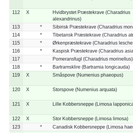
112
X
Hvidbrystet Præstekrave (Charadrius
alexandrinus)
113
*
Sibirisk Præstekrave (Charadrius mon
114
*
Tibetansk Præstekrave (Charadrius atr
115
*
Ørkenpræstekrave (Charadrius leschen
116
*
Kaspisk Præstekrave (Charadrius asia
117
Pomeransfugl (Charadrius morinellus)
118
*
Bartramsklire (Bartramia longicauda)
119
X
Småspove (Numenius phaeopus)
120
X
Storspove (Numenius arquata)
121
X
Lille Kobbersneppe (Limosa lapponic
122
X
Stor Kobbersneppe (Limosa limosa)
123
*
Canadisk Kobbersneppe (Limosa hae