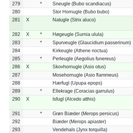
279
*
Sneugle (Bubo scandiacus)
280
Stor Hornugle (Bubo bubo)
281
X
Natugle (Strix aluco)
282
X
*
Høgeugle (Surnia ulula)
283
*
Spurveugle (Glaucidium passerinum)
284
Kirkeugle (Athene noctua)
285
*
Perleugle (Aegolius funereus)
286
X
Skovhornugle (Asio otus)
287
Mosehornugle (Asio flammeus)
288
Hærfugl (Upupa epops)
289
*
Ellekrage (Coracias garrulus)
290
X
Isfugl (Alcedo atthis)
291
*
Grøn Biæder (Merops persicus)
292
Biæder (Merops apiaster)
293
Vendehals (Jynx torquilla)