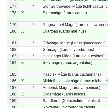
177
*
Stor Sorthovedet Måge (Ichthyaetus ic
178
X
Stormmåge (Larus canus)
179
*
Ringnæbbet Måge (Larus delawarensi
180
X
Svartbag (Larus marinus)
181
*
Gråvinget Måge (Larus glaucescens)
182
Gråmåge (Larus hyperboreus)
183
*
Hvidvinget Måge (Larus glaucoides)
184
X
Sølvmåge (Larus argentatus)
185
Kaspisk Måge (Larus cachinnans)
186
X
Middelhavssølvmåge (Larus michahell
187
*
Armensk Måge (Larus armenicus)
188
X
Sildemåge (Larus fuscus)
189
Sandterne (Gelochelidon nilotica)
190
X
Rovterne (Hydroprogne caspia)