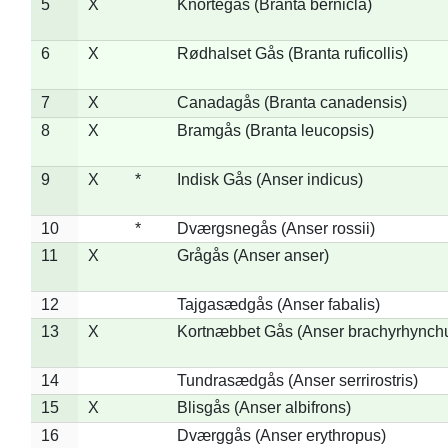
5
X
Knortegås (Branta bernicla)
6
X
Rødhalset Gås (Branta ruficollis)
7
X
Canadagås (Branta canadensis)
8
X
Bramgås (Branta leucopsis)
9
X
*
Indisk Gås (Anser indicus)
10
*
Dværgsnegås (Anser rossii)
11
X
Grågås (Anser anser)
12
Tajgasædgås (Anser fabalis)
13
X
Kortnæbbet Gås (Anser brachyrhynch
14
Tundrasædgås (Anser serrirostris)
15
X
Blisgås (Anser albifrons)
16
Dværggås (Anser erythropus)