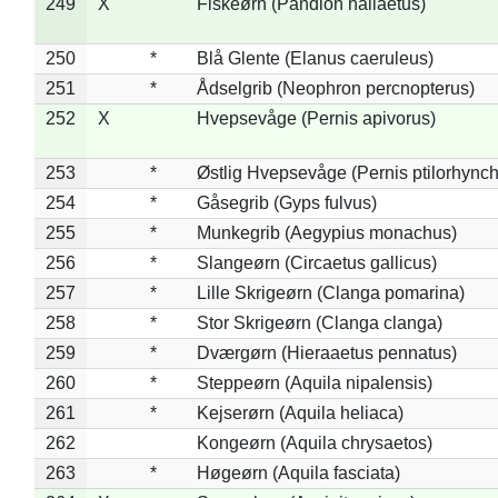
249
X
Fiskeørn (Pandion haliaetus)
250
*
Blå Glente (Elanus caeruleus)
251
*
Ådselgrib (Neophron percnopterus)
252
X
Hvepsevåge (Pernis apivorus)
253
*
Østlig Hvepsevåge (Pernis ptilorhync
254
*
Gåsegrib (Gyps fulvus)
255
*
Munkegrib (Aegypius monachus)
256
*
Slangeørn (Circaetus gallicus)
257
*
Lille Skrigeørn (Clanga pomarina)
258
*
Stor Skrigeørn (Clanga clanga)
259
*
Dværgørn (Hieraaetus pennatus)
260
*
Steppeørn (Aquila nipalensis)
261
*
Kejserørn (Aquila heliaca)
262
Kongeørn (Aquila chrysaetos)
263
*
Høgeørn (Aquila fasciata)