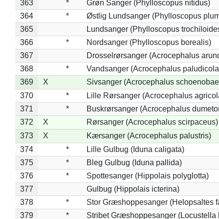
363
*
Grøn Sanger (Phylloscopus nitidus)
364
*
Østlig Lundsanger (Phylloscopus plum
365
Lundsanger (Phylloscopus trochiloide
366
*
Nordsanger (Phylloscopus borealis)
367
Drosselrørsanger (Acrocephalus arun
368
*
Vandsanger (Acrocephalus paludicola
369
X
Sivsanger (Acrocephalus schoenobae
370
*
Lille Rørsanger (Acrocephalus agricol
371
*
Buskrørsanger (Acrocephalus dumeto
372
X
Rørsanger (Acrocephalus scirpaceus)
373
X
Kærsanger (Acrocephalus palustris)
374
*
Lille Gulbug (Iduna caligata)
375
*
Bleg Gulbug (Iduna pallida)
376
*
Spottesanger (Hippolais polyglotta)
377
Gulbug (Hippolais icterina)
378
*
Stor Græshoppesanger (Helopsaltes fa
379
*
Stribet Græshoppesanger (Locustella 