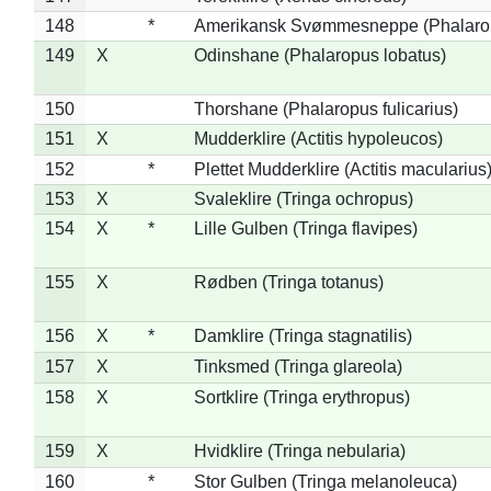
148
*
Amerikansk Svømmesneppe (Phalaropu
149
X
Odinshane (Phalaropus lobatus)
150
Thorshane (Phalaropus fulicarius)
151
X
Mudderklire (Actitis hypoleucos)
152
*
Plettet Mudderklire (Actitis macularius
153
X
Svaleklire (Tringa ochropus)
154
X
*
Lille Gulben (Tringa flavipes)
155
X
Rødben (Tringa totanus)
156
X
*
Damklire (Tringa stagnatilis)
157
X
Tinksmed (Tringa glareola)
158
X
Sortklire (Tringa erythropus)
159
X
Hvidklire (Tringa nebularia)
160
*
Stor Gulben (Tringa melanoleuca)