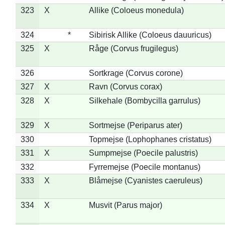
323
X
Allike (Coloeus monedula)
324
*
Sibirisk Allike (Coloeus dauuricus)
325
X
Råge (Corvus frugilegus)
326
Sortkrage (Corvus corone)
327
X
Ravn (Corvus corax)
328
X
Silkehale (Bombycilla garrulus)
329
X
Sortmejse (Periparus ater)
330
Topmejse (Lophophanes cristatus)
331
X
Sumpmejse (Poecile palustris)
332
Fyrremejse (Poecile montanus)
333
X
Blåmejse (Cyanistes caeruleus)
334
X
Musvit (Parus major)