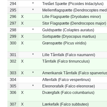
294
*
Tretået Spætte (Picoides tridactylus)
295
*
Mellemflagspætte (Dendrocoptes med
296
X
Lille Flagspætte (Dryobates minor)
297
X
Stor Flagspætte (Dendrocopos major)
298
*
Guldspætte (Colaptes auratus)
299
X
Sortspætte (Dryocopus martius)
300
X
Grønspætte (Picus viridis)
301
*
Lille Tårnfalk (Falco naumanni)
302
X
Tårnfalk (Falco tinnunculus)
303
X
*
Amerikansk Tårnfalk (Falco sparverius
304
Aftenfalk (Falco vespertinus)
305
*
Eleonorafalk (Falco eleonorae)
306
X
Dværgfalk (Falco columbarius)
307
X
Lærkefalk (Falco subbuteo)