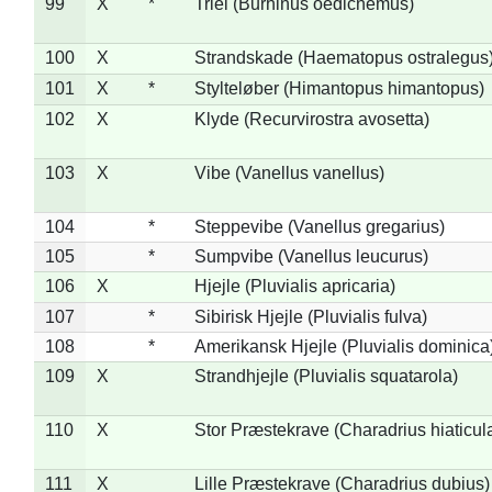
99
X
*
Triel (Burhinus oedicnemus)
100
X
Strandskade (Haematopus ostralegus
101
X
*
Stylteløber (Himantopus himantopus)
102
X
Klyde (Recurvirostra avosetta)
103
X
Vibe (Vanellus vanellus)
104
*
Steppevibe (Vanellus gregarius)
105
*
Sumpvibe (Vanellus leucurus)
106
X
Hjejle (Pluvialis apricaria)
107
*
Sibirisk Hjejle (Pluvialis fulva)
108
*
Amerikansk Hjejle (Pluvialis dominica
109
X
Strandhjejle (Pluvialis squatarola)
110
X
Stor Præstekrave (Charadrius hiaticul
111
X
Lille Præstekrave (Charadrius dubius)