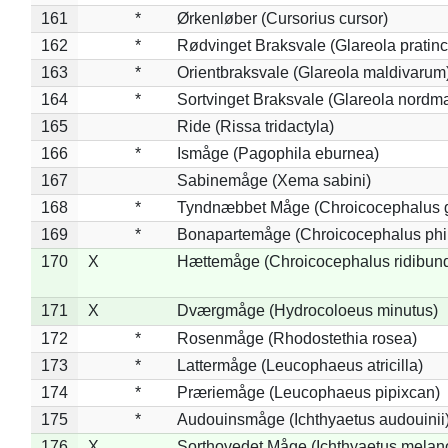
161
*
Ørkenløber (Cursorius cursor)
162
*
Rødvinget Braksvale (Glareola pratinc
163
*
Orientbraksvale (Glareola maldivarum
164
*
Sortvinget Braksvale (Glareola nordm
165
Ride (Rissa tridactyla)
166
*
Ismåge (Pagophila eburnea)
167
Sabinemåge (Xema sabini)
168
*
Tyndnæbbet Måge (Chroicocephalus 
169
*
Bonapartemåge (Chroicocephalus phil
170
X
Hættemåge (Chroicocephalus ridibun
171
X
Dværgmåge (Hydrocoloeus minutus)
172
*
Rosenmåge (Rhodostethia rosea)
173
*
Lattermåge (Leucophaeus atricilla)
174
*
Præriemåge (Leucophaeus pipixcan)
175
*
Audouinsmåge (Ichthyaetus audouinii
176
X
Sorthovedet Måge (Ichthyaetus melan