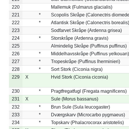
220
Mallemuk (Fulmarus glacialis)
221
*
Scopolis Skråpe (Calonectris diomed
222
*
Atlantisk Skråpe (Calonectris borealis
223
Sodfarvet Skråpe (Ardenna grisea)
224
*
Storskråpe (Ardenna gravis)
225
Almindelig Skråpe (Puffinus puffinus)
226
*
Middelhavsskråpe (Puffinus yelkouan)
227
*
Tropeskråpe (Puffinus lherminieri)
228
*
Sort Stork (Ciconia nigra)
229
X
Hvid Stork (Ciconia ciconia)
230
*
Pragtfregatfugl (Fregata magnificens)
231
X
Sule (Morus bassanus)
232
*
Brun Sule (Sula leucogaster)
233
*
Dværgskarv (Microcarbo pygmaeus)
234
*
Topskarv (Phalacrocorax aristotelis)