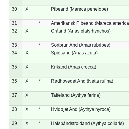
30
X
Pibeand (Mareca penelope)
31
*
Amerikansk Pibeand (Mareca america
32
X
Gråand (Anas platyrhynchos)
33
*
Sortbrun And (Anas rubripes)
34
X
Spidsand (Anas acuta)
35
X
Krikand (Anas crecca)
36
X
*
Rødhovedet And (Netta rufina)
37
X
Taffeland (Aythya ferina)
38
X
*
Hvidøjet And (Aythya nyroca)
39
X
*
Halsbåndstroldand (Aythya collaris)