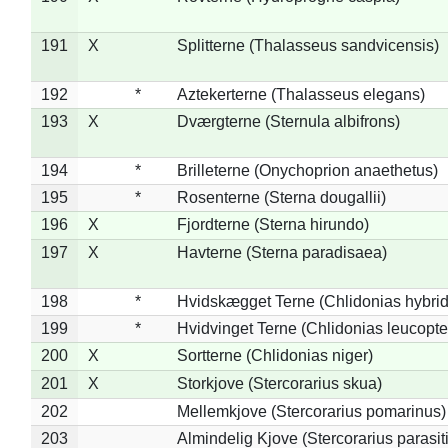
191
X
Splitterne (Thalasseus sandvicensis)
192
*
Aztekerterne (Thalasseus elegans)
193
X
Dværgterne (Sternula albifrons)
194
*
Brilleterne (Onychoprion anaethetus)
195
*
Rosenterne (Sterna dougallii)
196
X
Fjordterne (Sterna hirundo)
197
X
Havterne (Sterna paradisaea)
198
*
Hvidskægget Terne (Chlidonias hybrid
199
*
Hvidvinget Terne (Chlidonias leucopte
200
X
Sortterne (Chlidonias niger)
201
X
Storkjove (Stercorarius skua)
202
Mellemkjove (Stercorarius pomarinus)
203
Almindelig Kjove (Stercorarius parasit