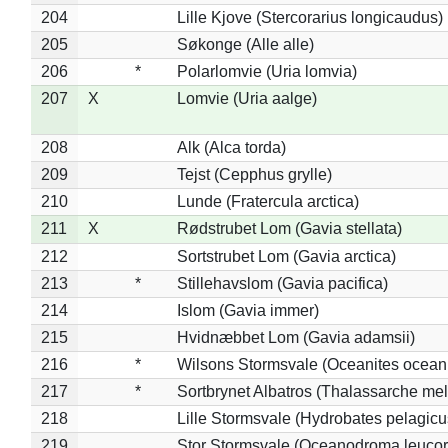
204
Lille Kjove (Stercorarius longicaudus)
205
Søkonge (Alle alle)
206
*
Polarlomvie (Uria lomvia)
207
X
Lomvie (Uria aalge)
208
Alk (Alca torda)
209
Tejst (Cepphus grylle)
210
Lunde (Fratercula arctica)
211
X
Rødstrubet Lom (Gavia stellata)
212
Sortstrubet Lom (Gavia arctica)
213
*
Stillehavslom (Gavia pacifica)
214
Islom (Gavia immer)
215
Hvidnæbbet Lom (Gavia adamsii)
216
*
Wilsons Stormsvale (Oceanites ocean
217
*
Sortbrynet Albatros (Thalassarche me
218
Lille Stormsvale (Hydrobates pelagicu
219
Stor Stormsvale (Oceanodroma leuco