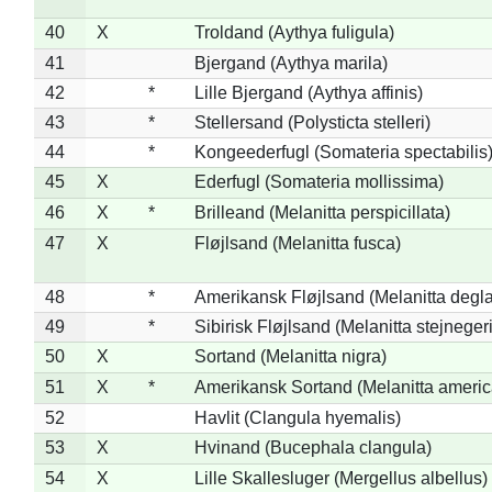
40
X
Troldand (Aythya fuligula)
41
Bjergand (Aythya marila)
42
*
Lille Bjergand (Aythya affinis)
43
*
Stellersand (Polysticta stelleri)
44
*
Kongeederfugl (Somateria spectabilis
45
X
Ederfugl (Somateria mollissima)
46
X
*
Brilleand (Melanitta perspicillata)
47
X
Fløjlsand (Melanitta fusca)
48
*
Amerikansk Fløjlsand (Melanitta degla
49
*
Sibirisk Fløjlsand (Melanitta stejnegeri
50
X
Sortand (Melanitta nigra)
51
X
*
Amerikansk Sortand (Melanitta ameri
52
Havlit (Clangula hyemalis)
53
X
Hvinand (Bucephala clangula)
54
X
Lille Skallesluger (Mergellus albellus)