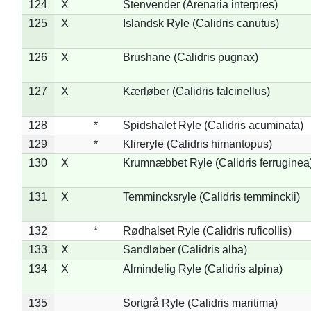
124
X
Stenvender (Arenaria interpres)
125
X
Islandsk Ryle (Calidris canutus)
126
X
Brushane (Calidris pugnax)
127
X
Kærløber (Calidris falcinellus)
128
*
Spidshalet Ryle (Calidris acuminata)
129
*
Klireryle (Calidris himantopus)
130
X
Krumnæbbet Ryle (Calidris ferruginea
131
X
Temmincksryle (Calidris temminckii)
132
*
Rødhalset Ryle (Calidris ruficollis)
133
X
Sandløber (Calidris alba)
134
X
Almindelig Ryle (Calidris alpina)
135
Sortgrå Ryle (Calidris maritima)