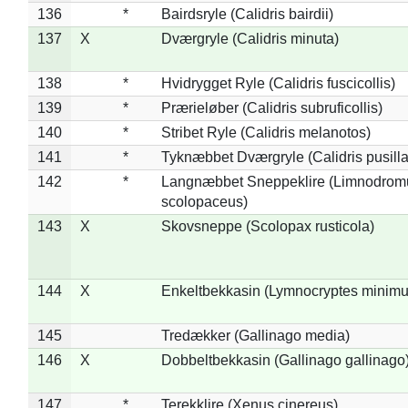
136
*
Bairdsryle (Calidris bairdii)
137
X
Dværgryle (Calidris minuta)
138
*
Hvidrygget Ryle (Calidris fuscicollis)
139
*
Prærieløber (Calidris subruficollis)
140
*
Stribet Ryle (Calidris melanotos)
141
*
Tyknæbbet Dværgryle (Calidris pusilla
142
*
Langnæbbet Sneppeklire (Limnodrom
scolopaceus)
143
X
Skovsneppe (Scolopax rusticola)
144
X
Enkeltbekkasin (Lymnocryptes minimu
145
Tredækker (Gallinago media)
146
X
Dobbeltbekkasin (Gallinago gallinago
147
*
Terekklire (Xenus cinereus)