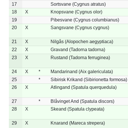
17
Sortsvane (Cygnus atratus)
18
X
Knopsvane (Cygnus olor)
19
Pibesvane (Cygnus columbianus)
20
X
Sangsvane (Cygnus cygnus)
21
X
Nilgås (Alopochen aegyptiaca)
22
X
Gravand (Tadorna tadorna)
23
X
Rustand (Tadorna ferruginea)
24
X
*
Mandarinand (Aix galericulata)
25
*
Sibirisk Krikand (Sibirionetta formosa)
26
X
Atlingand (Spatula querquedula)
27
*
Blåvinget And (Spatula discors)
28
X
Skeand (Spatula clypeata)
29
X
Knarand (Mareca strepera)