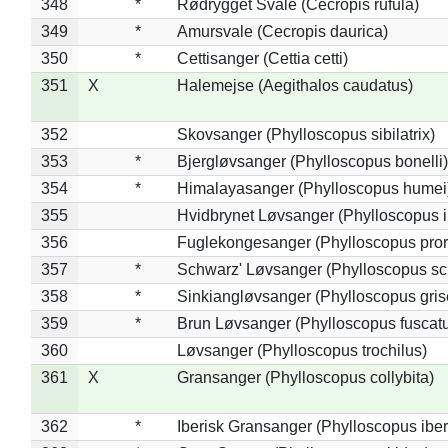
348
*
Rødrygget Svale (Cecropis rufula)
349
*
Amursvale (Cecropis daurica)
350
*
Cettisanger (Cettia cetti)
351
X
Halemejse (Aegithalos caudatus)
352
Skovsanger (Phylloscopus sibilatrix)
353
*
Bjergløvsanger (Phylloscopus bonelli)
354
*
Himalayasanger (Phylloscopus humei
355
Hvidbrynet Løvsanger (Phylloscopus i
356
Fuglekongesanger (Phylloscopus pror
357
*
Schwarz' Løvsanger (Phylloscopus sc
358
*
Sinkiangløvsanger (Phylloscopus gris
359
*
Brun Løvsanger (Phylloscopus fuscat
360
Løvsanger (Phylloscopus trochilus)
361
X
Gransanger (Phylloscopus collybita)
362
*
Iberisk Gransanger (Phylloscopus iber