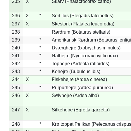
235
X
Skarv (Phalacrocorax carbo)
236
X
*
Sort Ibis (Plegadis falcinellus)
237
X
Skestork (Platalea leucorodia)
238
Rørdrum (Botaurus stellaris)
239
*
Amerikansk Rørdrum (Botaurus lentig
240
*
Dværghejre (Ixobrychus minutus)
241
*
Nathejre (Nycticorax nycticorax)
242
*
Tophejre (Ardeola ralloides)
243
*
Kohejre (Bubulcus ibis)
244
X
Fiskehejre (Ardea cinerea)
245
*
Purpurhejre (Ardea purpurea)
246
X
Sølvhejre (Ardea alba)
247
X
Silkehejre (Egretta garzetta)
248
*
Krøltoppet Pelikan (Pelecanus crispus