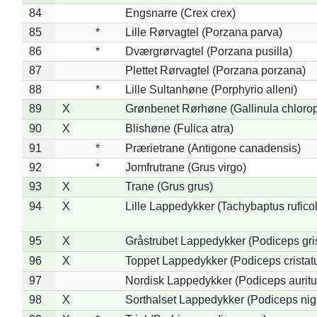
84
Engsnarre (Crex crex)
85
*
Lille Rørvagtel (Porzana parva)
86
*
Dværgrørvagtel (Porzana pusilla)
87
Plettet Rørvagtel (Porzana porzana)
88
*
Lille Sultanhøne (Porphyrio alleni)
89
X
Grønbenet Rørhøne (Gallinula chloro
90
X
Blishøne (Fulica atra)
91
*
Prærietrane (Antigone canadensis)
92
*
Jomfrutrane (Grus virgo)
93
X
Trane (Grus grus)
94
X
Lille Lappedykker (Tachybaptus ruficol
95
X
Gråstrubet Lappedykker (Podiceps gr
96
X
Toppet Lappedykker (Podiceps cristat
97
Nordisk Lappedykker (Podiceps auritu
98
X
Sorthalset Lappedykker (Podiceps nigri