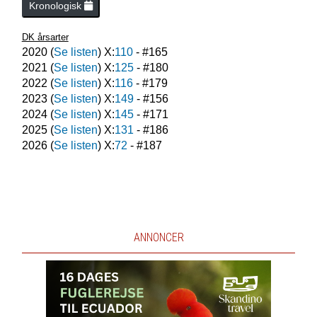
Kronologisk
DK årsarter
2020
(
Se listen
) X:
110
- #
165
2021
(
Se listen
) X:
125
- #
180
2022
(
Se listen
) X:
116
- #
179
2023
(
Se listen
) X:
149
- #
156
2024
(
Se listen
) X:
145
- #
171
2025
(
Se listen
) X:
131
- #
186
2026
(
Se listen
) X:
72
- #
187
ANNONCER