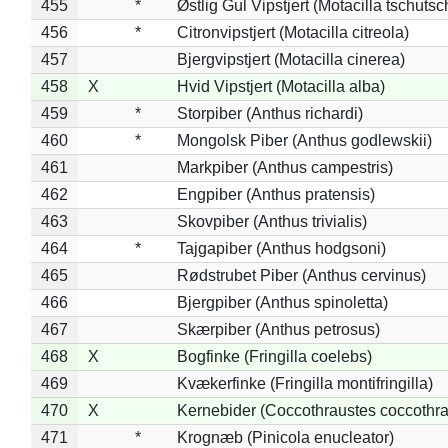
455
*
Østlig Gul Vipstjert (Motacilla tschuts
456
*
Citronvipstjert (Motacilla citreola)
457
Bjergvipstjert (Motacilla cinerea)
458
X
Hvid Vipstjert (Motacilla alba)
459
*
Storpiber (Anthus richardi)
460
*
Mongolsk Piber (Anthus godlewskii)
461
Markpiber (Anthus campestris)
462
Engpiber (Anthus pratensis)
463
Skovpiber (Anthus trivialis)
464
*
Tajgapiber (Anthus hodgsoni)
465
Rødstrubet Piber (Anthus cervinus)
466
Bjergpiber (Anthus spinoletta)
467
Skærpiber (Anthus petrosus)
468
X
Bogfinke (Fringilla coelebs)
469
Kvækerfinke (Fringilla montifringilla)
470
X
Kernebider (Coccothraustes coccothra
471
*
Krognæb (Pinicola enucleator)