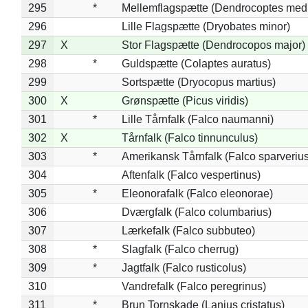
295
*
Mellemflagspætte (Dendrocoptes med
296
Lille Flagspætte (Dryobates minor)
297
X
Stor Flagspætte (Dendrocopos major)
298
*
Guldspætte (Colaptes auratus)
299
Sortspætte (Dryocopus martius)
300
X
Grønspætte (Picus viridis)
301
*
Lille Tårnfalk (Falco naumanni)
302
X
Tårnfalk (Falco tinnunculus)
303
*
Amerikansk Tårnfalk (Falco sparverius
304
Aftenfalk (Falco vespertinus)
305
*
Eleonorafalk (Falco eleonorae)
306
Dværgfalk (Falco columbarius)
307
Lærkefalk (Falco subbuteo)
308
*
Slagfalk (Falco cherrug)
309
*
Jagtfalk (Falco rusticolus)
310
Vandrefalk (Falco peregrinus)
311
*
Brun Tornskade (Lanius cristatus)