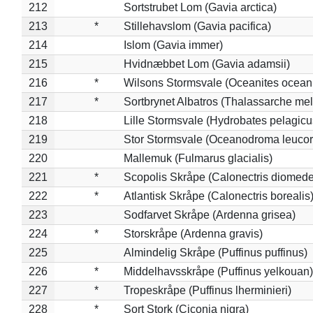
212
Sortstrubet Lom (Gavia arctica)
213
*
Stillehavslom (Gavia pacifica)
214
Islom (Gavia immer)
215
Hvidnæbbet Lom (Gavia adamsii)
216
*
Wilsons Stormsvale (Oceanites ocean
217
*
Sortbrynet Albatros (Thalassarche me
218
Lille Stormsvale (Hydrobates pelagicu
219
Stor Stormsvale (Oceanodroma leuco
220
Mallemuk (Fulmarus glacialis)
221
*
Scopolis Skråpe (Calonectris diomed
222
*
Atlantisk Skråpe (Calonectris borealis
223
Sodfarvet Skråpe (Ardenna grisea)
224
*
Storskråpe (Ardenna gravis)
225
Almindelig Skråpe (Puffinus puffinus)
226
*
Middelhavsskråpe (Puffinus yelkouan)
227
*
Tropeskråpe (Puffinus lherminieri)
228
*
Sort Stork (Ciconia nigra)