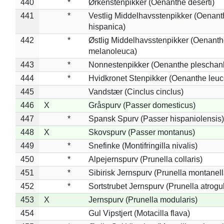
440
*
Ørkenstenpikker (Oenanthe deserti)
441
*
Vestlig Middelhavsstenpikker (Oenant
hispanica)
442
*
Østlig Middelhavsstenpikker (Oenant
melanoleuca)
443
*
Nonnestenpikker (Oenanthe pleschan
444
*
Hvidkronet Stenpikker (Oenanthe leu
445
Vandstær (Cinclus cinclus)
446
X
Gråspurv (Passer domesticus)
447
*
Spansk Spurv (Passer hispaniolensis)
448
X
Skovspurv (Passer montanus)
449
*
Snefinke (Montifringilla nivalis)
450
*
Alpejernspurv (Prunella collaris)
451
*
Sibirisk Jernspurv (Prunella montanell
452
*
Sortstrubet Jernspurv (Prunella atrogul
453
X
Jernspurv (Prunella modularis)
454
Gul Vipstjert (Motacilla flava)