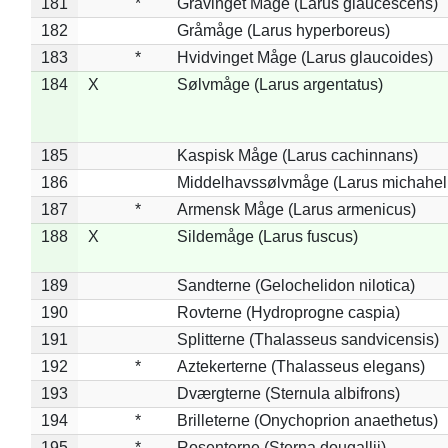
181
*
Gråvinget Måge (Larus glaucescens)
182
Gråmåge (Larus hyperboreus)
183
*
Hvidvinget Måge (Larus glaucoides)
184
X
Sølvmåge (Larus argentatus)
185
Kaspisk Måge (Larus cachinnans)
186
Middelhavssølvmåge (Larus michahell
187
*
Armensk Måge (Larus armenicus)
188
X
Sildemåge (Larus fuscus)
189
Sandterne (Gelochelidon nilotica)
190
Rovterne (Hydroprogne caspia)
191
Splitterne (Thalasseus sandvicensis)
192
*
Aztekerterne (Thalasseus elegans)
193
Dværgterne (Sternula albifrons)
194
*
Brilleterne (Onychoprion anaethetus)
195
*
Rosenterne (Sterna dougallii)