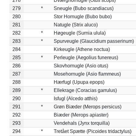
278
*
Dværghornugle (Otus scops)
279
*
Sneugle (Bubo scandiacus)
280
Stor Hornugle (Bubo bubo)
281
Natugle (Strix aluco)
282
*
Høgeugle (Surnia ulula)
283
*
Spurveugle (Glaucidium passerinum)
284
Kirkeugle (Athene noctua)
285
*
Perleugle (Aegolius funereus)
286
Skovhornugle (Asio otus)
287
Mosehornugle (Asio flammeus)
288
Hærfugl (Upupa epops)
289
*
Ellekrage (Coracias garrulus)
290
Isfugl (Alcedo atthis)
291
*
Grøn Biæder (Merops persicus)
292
Biæder (Merops apiaster)
293
Vendehals (Jynx torquilla)
294
*
Tretået Spætte (Picoides tridactylus)