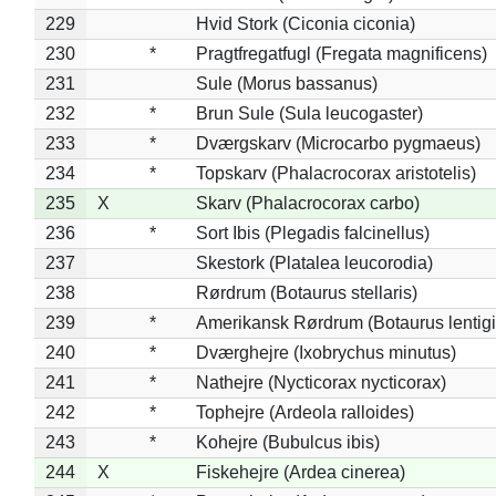
229
Hvid Stork (Ciconia ciconia)
230
*
Pragtfregatfugl (Fregata magnificens)
231
Sule (Morus bassanus)
232
*
Brun Sule (Sula leucogaster)
233
*
Dværgskarv (Microcarbo pygmaeus)
234
*
Topskarv (Phalacrocorax aristotelis)
235
X
Skarv (Phalacrocorax carbo)
236
*
Sort Ibis (Plegadis falcinellus)
237
Skestork (Platalea leucorodia)
238
Rørdrum (Botaurus stellaris)
239
*
Amerikansk Rørdrum (Botaurus lentig
240
*
Dværghejre (Ixobrychus minutus)
241
*
Nathejre (Nycticorax nycticorax)
242
*
Tophejre (Ardeola ralloides)
243
*
Kohejre (Bubulcus ibis)
244
X
Fiskehejre (Ardea cinerea)