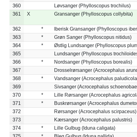
360
Løvsanger (Phylloscopus trochilus)
361
X
Gransanger (Phylloscopus collybita)
362
*
Iberisk Gransanger (Phylloscopus iber
363
*
Grøn Sanger (Phylloscopus nitidus)
364
*
Østlig Lundsanger (Phylloscopus plum
365
Lundsanger (Phylloscopus trochiloide
366
*
Nordsanger (Phylloscopus borealis)
367
Drosselrørsanger (Acrocephalus arun
368
*
Vandsanger (Acrocephalus paludicola
369
Sivsanger (Acrocephalus schoenobae
370
*
Lille Rørsanger (Acrocephalus agricol
371
*
Buskrørsanger (Acrocephalus dumeto
372
Rørsanger (Acrocephalus scirpaceus)
373
Kærsanger (Acrocephalus palustris)
374
*
Lille Gulbug (Iduna caligata)
375
*
Bleg Gulbug (Iduna pallida)