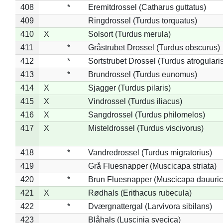
408
*
Eremitdrossel (Catharus guttatus)
409
Ringdrossel (Turdus torquatus)
410
X
Solsort (Turdus merula)
411
*
Gråstrubet Drossel (Turdus obscurus)
412
*
Sortstrubet Drossel (Turdus atrogularis
413
*
Brundrossel (Turdus eunomus)
414
X
Sjagger (Turdus pilaris)
415
X
Vindrossel (Turdus iliacus)
416
X
Sangdrossel (Turdus philomelos)
417
X
Misteldrossel (Turdus viscivorus)
418
*
Vandredrossel (Turdus migratorius)
419
Grå Fluesnapper (Muscicapa striata)
420
*
Brun Fluesnapper (Muscicapa dauuric
421
X
Rødhals (Erithacus rubecula)
422
*
Dværgnattergal (Larvivora sibilans)
423
Blåhals (Luscinia svecica)