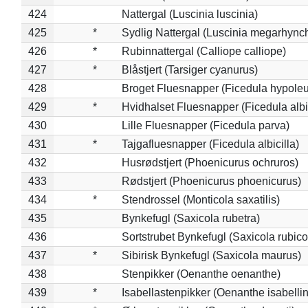
424
Nattergal (Luscinia luscinia)
425
*
Sydlig Nattergal (Luscinia megarhync
426
*
Rubinnattergal (Calliope calliope)
427
*
Blåstjert (Tarsiger cyanurus)
428
Broget Fluesnapper (Ficedula hypole
429
*
Hvidhalset Fluesnapper (Ficedula albic
430
Lille Fluesnapper (Ficedula parva)
431
*
Tajgafluesnapper (Ficedula albicilla)
432
Husrødstjert (Phoenicurus ochruros)
433
Rødstjert (Phoenicurus phoenicurus)
434
*
Stendrossel (Monticola saxatilis)
435
Bynkefugl (Saxicola rubetra)
436
Sortstrubet Bynkefugl (Saxicola rubico
437
*
Sibirisk Bynkefugl (Saxicola maurus)
438
Stenpikker (Oenanthe oenanthe)
439
*
Isabellastenpikker (Oenanthe isabelli