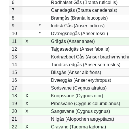
6
Rødhalset Gås (Branta ruficollis)
7
Canadagås (Branta canadensis)
8
Bramgås (Branta leucopsis)
9
*
Indisk Gås (Anser indicus)
10
*
Dværgsnegås (Anser rossii)
11
X
Grågås (Anser anser)
12
Tajgasædgås (Anser fabalis)
13
Kortnæbbet Gås (Anser brachyrhynch
14
Tundrasædgås (Anser serrirostris)
15
Blisgås (Anser albifrons)
16
Dværggås (Anser erythropus)
17
Sortsvane (Cygnus atratus)
18
X
Knopsvane (Cygnus olor)
19
X
Pibesvane (Cygnus columbianus)
20
X
Sangsvane (Cygnus cygnus)
21
Nilgås (Alopochen aegyptiaca)
22
X
Gravand (Tadorna tadorna)