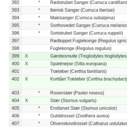
392
*
Rødstrubet Sanger (Curruca cantillans
393
*
Iberisk Sanger (Curruca iberiae)
394
*
Makisanger (Curruca subalpina)
395
*
Sorthovedet Sanger (Curruca melano
396
*
Sortstrubet Sanger (Curruca ruppeli)
397
Rødtoppet Fuglekonge (Regulus ignica
398
Fuglekonge (Regulus regulus)
399
X
Gærdesmutte (Troglodytes troglodytes
400
X
Spætmejse (Sitta europaea)
401
Træløber (Certhia familiaris)
402
X
Korttået Træløber (Certhia brachydact
403
*
Rosenstær (Pastor roseus)
404
X
Stær (Sturnus vulgaris)
405
*
Ensfarvet Stær (Sturnus unicolor)
406
*
Gulddrossel (Zoothera aurea)
407
*
Olivenskovdrossel (Catharus ustulatus