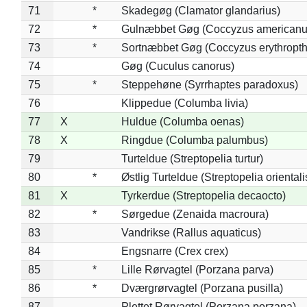
71
*
Skadegøg (Clamator glandarius)
72
*
Gulnæbbet Gøg (Coccyzus americanu
73
*
Sortnæbbet Gøg (Coccyzus erythropt
74
Gøg (Cuculus canorus)
75
*
Steppehøne (Syrrhaptes paradoxus)
76
Klippedue (Columba livia)
77
X
Huldue (Columba oenas)
78
X
Ringdue (Columba palumbus)
79
Turteldue (Streptopelia turtur)
80
*
Østlig Turteldue (Streptopelia orientali
81
X
Tyrkerdue (Streptopelia decaocto)
82
*
Sørgedue (Zenaida macroura)
83
Vandrikse (Rallus aquaticus)
84
Engsnarre (Crex crex)
85
*
Lille Rørvagtel (Porzana parva)
86
*
Dværgrørvagtel (Porzana pusilla)
87
Plettet Rørvagtel (Porzana porzana)