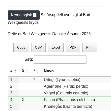
Se årsopdelt oversigt af
Bart
Kronologisk
Westgeest
s kryds
Dette er Bart Westgeests Danske Årsarter 2026
Copy
CSV
Excel
PDF
Print
Søg:
#
X
*
Navn
1
*
Urfugl (Lyrurus tetrix)
2
Agerhøne (Perdix perdix)
3
Vagtel (Coturnix coturnix)
4
X
Fasan (Phasianus colchicus)
5
Knortegås (Branta bernicla)