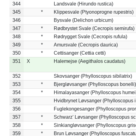
344
Landsvale (Hirundo rustica)
345
*
Klippesvale (Ptyonoprogne rupestris)
346
Bysvale (Delichon urbicum)
347
*
Rødbrystet Svale (Cecropis semirufa)
348
*
Rødrygget Svale (Cecropis rufula)
349
*
Amursvale (Cecropis daurica)
350
*
Cettisanger (Cettia cetti)
351
X
Halemejse (Aegithalos caudatus)
352
Skovsanger (Phylloscopus sibilatrix)
353
*
Bjergløvsanger (Phylloscopus bonelli)
354
*
Himalayasanger (Phylloscopus humei
355
Hvidbrynet Løvsanger (Phylloscopus i
356
Fuglekongesanger (Phylloscopus pror
357
*
Schwarz' Løvsanger (Phylloscopus sc
358
*
Sinkiangløvsanger (Phylloscopus gris
359
*
Brun Løvsanger (Phylloscopus fuscat