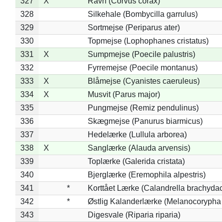
327
X
Ravn (Corvus corax)
328
Silkehale (Bombycilla garrulus)
329
Sortmejse (Periparus ater)
330
Topmejse (Lophophanes cristatus)
331
X
Sumpmejse (Poecile palustris)
332
Fyrremejse (Poecile montanus)
333
X
Blåmejse (Cyanistes caeruleus)
334
X
Musvit (Parus major)
335
Pungmejse (Remiz pendulinus)
336
Skægmejse (Panurus biarmicus)
337
Hedelærke (Lullula arborea)
338
X
Sanglærke (Alauda arvensis)
339
Toplærke (Galerida cristata)
340
Bjerglærke (Eremophila alpestris)
341
*
Korttået Lærke (Calandrella brachydac
342
*
Østlig Kalanderlærke (Melanocorypha
343
Digesvale (Riparia riparia)