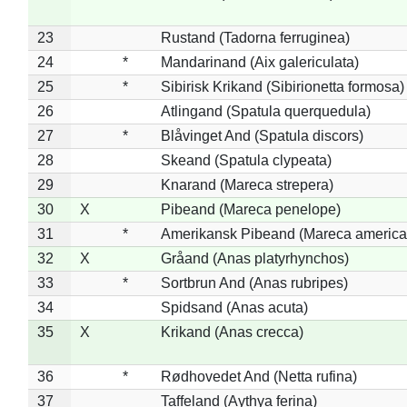
23
Rustand (Tadorna ferruginea)
24
*
Mandarinand (Aix galericulata)
25
*
Sibirisk Krikand (Sibirionetta formosa)
26
Atlingand (Spatula querquedula)
27
*
Blåvinget And (Spatula discors)
28
Skeand (Spatula clypeata)
29
Knarand (Mareca strepera)
30
X
Pibeand (Mareca penelope)
31
*
Amerikansk Pibeand (Mareca america
32
X
Gråand (Anas platyrhynchos)
33
*
Sortbrun And (Anas rubripes)
34
Spidsand (Anas acuta)
35
X
Krikand (Anas crecca)
36
*
Rødhovedet And (Netta rufina)
37
Taffeland (Aythya ferina)