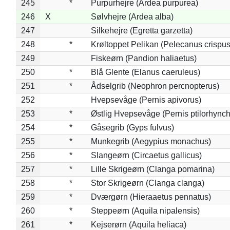
245
*
Purpurhejre (Ardea purpurea)
246
X
Sølvhejre (Ardea alba)
247
Silkehejre (Egretta garzetta)
248
*
Krøltoppet Pelikan (Pelecanus crispus
249
Fiskeørn (Pandion haliaetus)
250
*
Blå Glente (Elanus caeruleus)
251
*
Ådselgrib (Neophron percnopterus)
252
Hvepsevåge (Pernis apivorus)
253
*
Østlig Hvepsevåge (Pernis ptilorhync
254
*
Gåsegrib (Gyps fulvus)
255
*
Munkegrib (Aegypius monachus)
256
*
Slangeørn (Circaetus gallicus)
257
*
Lille Skrigeørn (Clanga pomarina)
258
*
Stor Skrigeørn (Clanga clanga)
259
*
Dværgørn (Hieraaetus pennatus)
260
*
Steppeørn (Aquila nipalensis)
261
*
Kejserørn (Aquila heliaca)