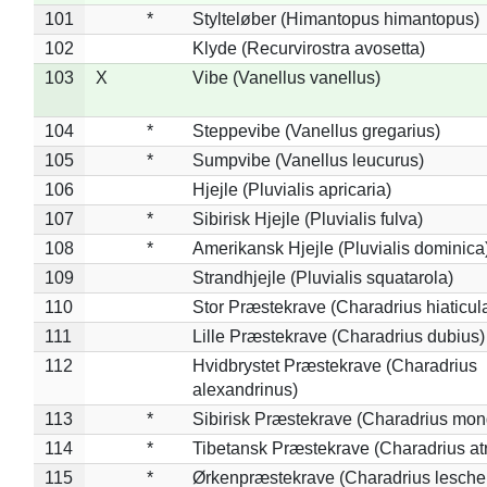
101
*
Stylteløber (Himantopus himantopus)
102
Klyde (Recurvirostra avosetta)
103
X
Vibe (Vanellus vanellus)
104
*
Steppevibe (Vanellus gregarius)
105
*
Sumpvibe (Vanellus leucurus)
106
Hjejle (Pluvialis apricaria)
107
*
Sibirisk Hjejle (Pluvialis fulva)
108
*
Amerikansk Hjejle (Pluvialis dominica
109
Strandhjejle (Pluvialis squatarola)
110
Stor Præstekrave (Charadrius hiaticul
111
Lille Præstekrave (Charadrius dubius)
112
Hvidbrystet Præstekrave (Charadrius
alexandrinus)
113
*
Sibirisk Præstekrave (Charadrius mon
114
*
Tibetansk Præstekrave (Charadrius atr
115
*
Ørkenpræstekrave (Charadrius leschen