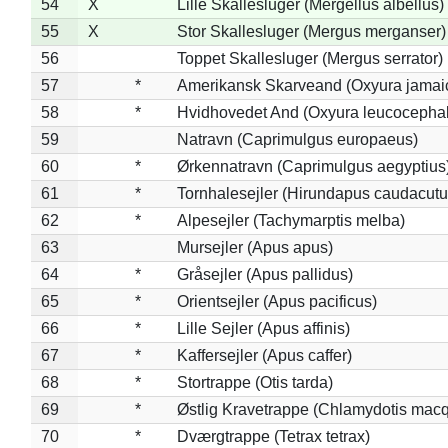
54
X
Lille Skallesluger (Mergellus albellus)
55
X
Stor Skallesluger (Mergus merganser)
56
Toppet Skallesluger (Mergus serrator)
57
*
Amerikansk Skarveand (Oxyura jamai
58
*
Hvidhovedet And (Oxyura leucocepha
59
Natravn (Caprimulgus europaeus)
60
*
Ørkennatravn (Caprimulgus aegyptius
61
*
Tornhalesejler (Hirundapus caudacutu
62
*
Alpesejler (Tachymarptis melba)
63
Mursejler (Apus apus)
64
*
Gråsejler (Apus pallidus)
65
*
Orientsejler (Apus pacificus)
66
*
Lille Sejler (Apus affinis)
67
*
Kaffersejler (Apus caffer)
68
*
Stortrappe (Otis tarda)
69
*
Østlig Kravetrappe (Chlamydotis macq
70
*
Dværgtrappe (Tetrax tetrax)