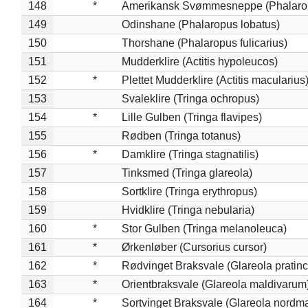
148
*
Amerikansk Svømmesneppe (Phalaropu
149
Odinshane (Phalaropus lobatus)
150
Thorshane (Phalaropus fulicarius)
151
Mudderklire (Actitis hypoleucos)
152
*
Plettet Mudderklire (Actitis macularius
153
Svaleklire (Tringa ochropus)
154
*
Lille Gulben (Tringa flavipes)
155
Rødben (Tringa totanus)
156
*
Damklire (Tringa stagnatilis)
157
Tinksmed (Tringa glareola)
158
Sortklire (Tringa erythropus)
159
Hvidklire (Tringa nebularia)
160
*
Stor Gulben (Tringa melanoleuca)
161
*
Ørkenløber (Cursorius cursor)
162
*
Rødvinget Braksvale (Glareola pratinc
163
*
Orientbraksvale (Glareola maldivarum
164
*
Sortvinget Braksvale (Glareola nordm