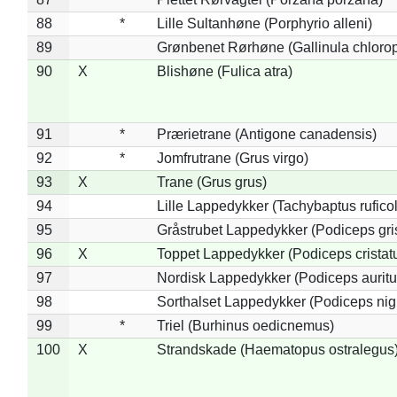
88
*
Lille Sultanhøne (Porphyrio alleni)
89
Grønbenet Rørhøne (Gallinula chloro
90
X
Blishøne (Fulica atra)
91
*
Prærietrane (Antigone canadensis)
92
*
Jomfrutrane (Grus virgo)
93
X
Trane (Grus grus)
94
Lille Lappedykker (Tachybaptus ruficol
95
Gråstrubet Lappedykker (Podiceps gr
96
X
Toppet Lappedykker (Podiceps cristat
97
Nordisk Lappedykker (Podiceps auritu
98
Sorthalset Lappedykker (Podiceps nigri
99
*
Triel (Burhinus oedicnemus)
100
X
Strandskade (Haematopus ostralegus