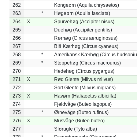
262
Kongeørn (Aquila chrysaetos)
263
*
Høgeørn (Aquila fasciata)
264
X
Spurvehøg (Accipiter nisus)
265
Duehøg (Accipiter gentilis)
266
Rørhøg (Circus aeruginosus)
267
Blå Kærhøg (Circus cyaneus)
268
*
Amerikansk Kærhøg (Circus hudsoniu
269
*
Steppehøg (Circus macrourus)
270
Hedehøg (Circus pygargus)
271
X
Rød Glente (Milvus milvus)
272
Sort Glente (Milvus migrans)
273
X
Havørn (Haliaeetus albicilla)
274
Fjeldvåge (Buteo lagopus)
275
*
Ørnevåge (Buteo rufinus)
276
X
Musvåge (Buteo buteo)
277
Slørugle (Tyto alba)