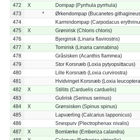
472
X
Dompap (Pyrrhula pyrrhula)
473
*
Ørkendompap (Bucanetes githagineus
474
Karmindompap (Carpodacus erythrinu
475
X
Grønirisk (Chloris chloris)
476
Bjergirisk (Linaria flavirostris)
477
X
Tornirisk (Linaria cannabina)
478
Gråsisken (Acanthis flammea)
479
Stor Korsnæb (Loxia pytyopsittacus)
480
Lille Korsnæb (Loxia curvirostra)
481
Hvidvinget Korsnæb (Loxia leucoptera
482
X
Stillits (Carduelis carduelis)
483
Gulirisk (Serinus serinus)
484
X
Grønsisken (Spinus spinus)
485
Lapværling (Calcarius lapponicus)
486
Snespurv (Plectrophenax nivalis)
487
X
Bomlærke (Emberiza calandra)