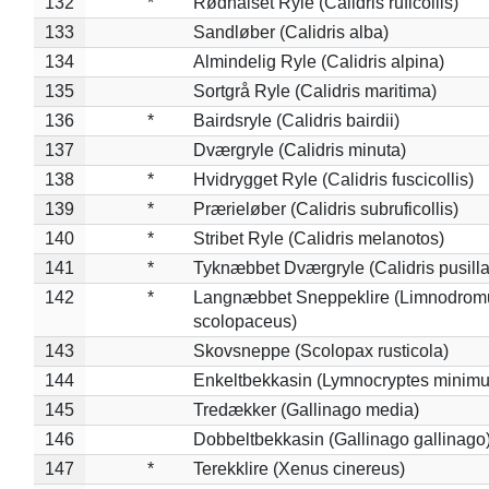
132
*
Rødhalset Ryle (Calidris ruficollis)
133
Sandløber (Calidris alba)
134
Almindelig Ryle (Calidris alpina)
135
Sortgrå Ryle (Calidris maritima)
136
*
Bairdsryle (Calidris bairdii)
137
Dværgryle (Calidris minuta)
138
*
Hvidrygget Ryle (Calidris fuscicollis)
139
*
Prærieløber (Calidris subruficollis)
140
*
Stribet Ryle (Calidris melanotos)
141
*
Tyknæbbet Dværgryle (Calidris pusilla
142
*
Langnæbbet Sneppeklire (Limnodrom
scolopaceus)
143
Skovsneppe (Scolopax rusticola)
144
Enkeltbekkasin (Lymnocryptes minimu
145
Tredækker (Gallinago media)
146
Dobbeltbekkasin (Gallinago gallinago
147
*
Terekklire (Xenus cinereus)