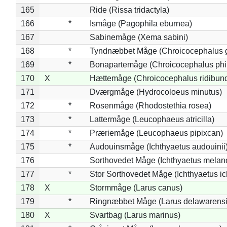
165
Ride (Rissa tridactyla)
166
*
Ismåge (Pagophila eburnea)
167
Sabinemåge (Xema sabini)
168
*
Tyndnæbbet Måge (Chroicocephalus 
169
*
Bonapartemåge (Chroicocephalus phil
170
X
Hættemåge (Chroicocephalus ridibun
171
Dværgmåge (Hydrocoloeus minutus)
172
*
Rosenmåge (Rhodostethia rosea)
173
*
Lattermåge (Leucophaeus atricilla)
174
*
Præriemåge (Leucophaeus pipixcan)
175
*
Audouinsmåge (Ichthyaetus audouinii
176
Sorthovedet Måge (Ichthyaetus melan
177
*
Stor Sorthovedet Måge (Ichthyaetus ic
178
X
Stormmåge (Larus canus)
179
*
Ringnæbbet Måge (Larus delawarensi
180
X
Svartbag (Larus marinus)