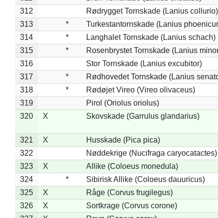
312
Rødrygget Tornskade (Lanius collurio)
313
*
Turkestantornskade (Lanius phoenicur
314
*
Langhalet Tornskade (Lanius schach)
315
*
Rosenbrystet Tornskade (Lanius minor
316
Stor Tornskade (Lanius excubitor)
317
*
Rødhovedet Tornskade (Lanius senato
318
*
Rødøjet Vireo (Vireo olivaceus)
319
Pirol (Oriolus oriolus)
320
X
Skovskade (Garrulus glandarius)
321
X
Husskade (Pica pica)
322
Nøddekrige (Nucifraga caryocatactes)
323
X
Allike (Coloeus monedula)
324
*
Sibirisk Allike (Coloeus dauuricus)
325
X
Råge (Corvus frugilegus)
326
X
Sortkrage (Corvus corone)