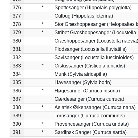
376
*
Spottesanger (Hippolais polyglotta)
377
Gulbug (Hippolais icterina)
378
*
Stor Græshoppesanger (Helopsaltes fa
379
*
Stribet Græshoppesanger (Locustella 
380
Græshoppesanger (Locustella naevia
381
Flodsanger (Locustella fluviatilis)
382
Savisanger (Locustella luscinioides)
383
*
Cistussanger (Cisticola juncidis)
384
Munk (Sylvia atricapilla)
385
Havesanger (Sylvia borin)
386
*
Høgesanger (Curruca nisoria)
387
Gærdesanger (Curruca curruca)
388
*
Asiatisk Ørkensanger (Curruca nana)
389
Tornsanger (Curruca communis)
390
*
Provencesanger (Curruca undata)
391
*
Sardinsk Sanger (Curruca sarda)