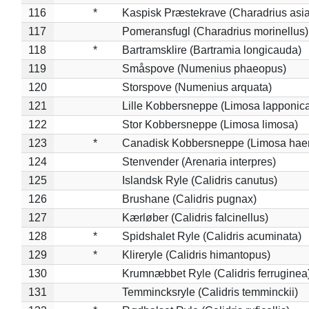
116
*
Kaspisk Præstekrave (Charadrius asia
117
Pomeransfugl (Charadrius morinellus)
118
*
Bartramsklire (Bartramia longicauda)
119
Småspove (Numenius phaeopus)
120
Storspove (Numenius arquata)
121
Lille Kobbersneppe (Limosa lapponic
122
Stor Kobbersneppe (Limosa limosa)
123
*
Canadisk Kobbersneppe (Limosa hae
124
Stenvender (Arenaria interpres)
125
Islandsk Ryle (Calidris canutus)
126
Brushane (Calidris pugnax)
127
Kærløber (Calidris falcinellus)
128
*
Spidshalet Ryle (Calidris acuminata)
129
*
Klireryle (Calidris himantopus)
130
Krumnæbbet Ryle (Calidris ferruginea
131
Temmincksryle (Calidris temminckii)