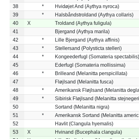
38
*
Hvidøjet And (Aythya nyroca)
39
*
Halsbåndstroldand (Aythya collaris)
40
X
Troldand (Aythya fuligula)
41
Bjergand (Aythya marila)
42
*
Lille Bjergand (Aythya affinis)
43
*
Stellersand (Polysticta stelleri)
44
*
Kongeederfugl (Somateria spectabilis
45
Ederfugl (Somateria mollissima)
46
*
Brilleand (Melanitta perspicillata)
47
Fløjlsand (Melanitta fusca)
48
*
Amerikansk Fløjlsand (Melanitta degla
49
*
Sibirisk Fløjlsand (Melanitta stejnegeri
50
Sortand (Melanitta nigra)
51
*
Amerikansk Sortand (Melanitta ameri
52
Havlit (Clangula hyemalis)
53
X
Hvinand (Bucephala clangula)