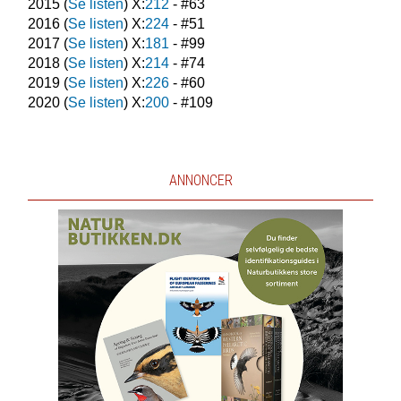
2015
(
Se listen
) X:
212
- #
63
2016
(
Se listen
) X:
224
- #
51
2017
(
Se listen
) X:
181
- #
99
2018
(
Se listen
) X:
214
- #
74
2019
(
Se listen
) X:
226
- #
60
2020
(
Se listen
) X:
200
- #
109
ANNONCER