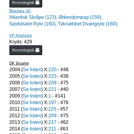
Kronologisk
Blockers (
4
):
Atlantisk Skråpe (123),
Ørkendompap (159),
Spidshalet Ryle (160),
Tyknæbbet Dværgryle (160),
VP Artslisten
Kryds: 429
Kronologisk
DK årsarter
2004
(
Se listen
) X:
220
- #
48
2005
(
Se listen
) X:
223
- #
38
2006
(
Se listen
) X:
209
- #
75
2007
(
Se listen
) X:
221
- #
40
2009
(
Se listen
) X:
1
- #
141
2010
(
Se listen
) X:
197
- #
76
2011
(
Se listen
) X:
225
- #
57
2012
(
Se listen
) X:
209
- #
75
2013
(
Se listen
) X:
217
- #
62
2014
(
Se listen
) X:
211
- #
63