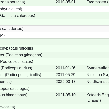
orzana porzana)
2010-05-01
Fredmosen (
phyrio alleni)
allinula chloropus)
)
e canadensis)
go)
chybaptus ruficollis)
er (Podiceps grisegena)
Podiceps cristatus)
(Podiceps auritus)
2011-01-26
Svanemølleb
r (Podiceps nigricollis)
2011-05-29
Nielstrup Sø
cnemus)
2022-03-13
Nordhavnsti
opus ostralegus)
pus himantopus)
2021-05-10
Kofoeds Enge
(Dragør)
avosetta)