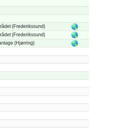
ådet (Frederikssund)
ådet (Frederikssund)
antage (Hjørring)