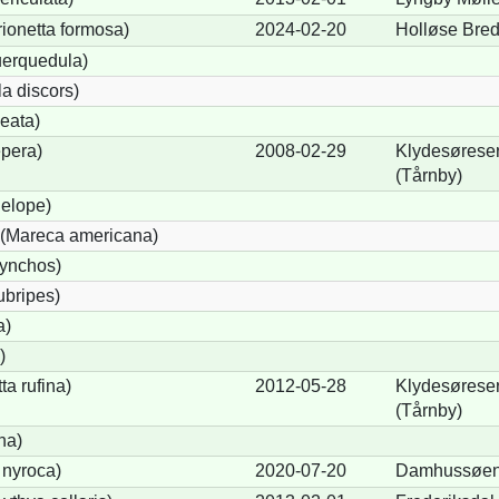
rionetta formosa)
2024-02-20
Holløse Bre
uerquedula)
a discors)
eata)
pera)
2008-02-29
Klydesøreser
(Tårnby)
elope)
(Mareca americana)
hynchos)
ubripes)
a)
)
a rufina)
2012-05-28
Klydesøreser
(Tårnby)
na)
 nyroca)
2020-07-20
Damhussøen