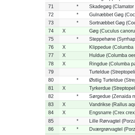
71
*
Skadegøg (Clamator 
72
*
Gulnæbbet Gøg (Coc
73
*
Sortnæbbet Gøg (Coc
74
X
Gøg (Cuculus canoru
75
*
Steppehøne (Syrrhap
76
X
Klippedue (Columba l
77
X
Huldue (Columba oe
78
X
Ringdue (Columba p
79
Turteldue (Streptopeli
80
*
Østlig Turteldue (Stre
81
X
Tyrkerdue (Streptope
82
*
Sørgedue (Zenaida m
83
X
Vandrikse (Rallus aq
84
X
Engsnarre (Crex crex
85
*
Lille Rørvagtel (Porz
86
X
*
Dværgrørvagtel (Porz