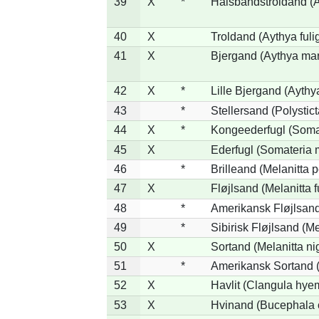
39
X
*
Halsbåndstroldand (Ay
40
X
Troldand (Aythya fuli
41
X
Bjergand (Aythya mar
42
X
*
Lille Bjergand (Aythya
43
*
Stellersand (Polysticta
44
X
*
Kongeederfugl (Somat
45
X
Ederfugl (Somateria 
46
*
Brilleand (Melanitta p
47
X
Fløjlsand (Melanitta 
48
*
Amerikansk Fløjlsand
49
*
Sibirisk Fløjlsand (Me
50
X
Sortand (Melanitta ni
51
*
Amerikansk Sortand (
52
X
Havlit (Clangula hyem
53
X
Hvinand (Bucephala 