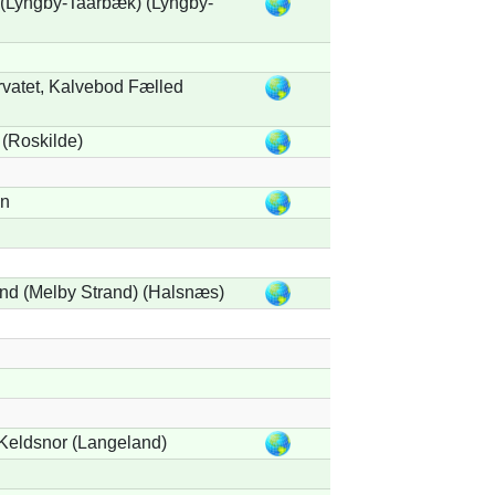
 (Lyngby-Taarbæk) (Lyngby-
vatet, Kalvebod Fælled
 (Roskilde)
vn
nd (Melby Strand) (Halsnæs)
 Keldsnor (Langeland)