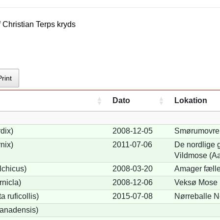
f
Christian Terp
s kryds
Print
Dato
Lokation
dix)
2008-12-05
Smørumovre 
nix)
2011-07-06
De nordlige g
Vildmose (Aa
lchicus)
2008-03-20
Amager fæll
nicla)
2008-12-06
Veksø Mose 
 ruficollis)
2015-07-08
Nørreballe N
anadensis)