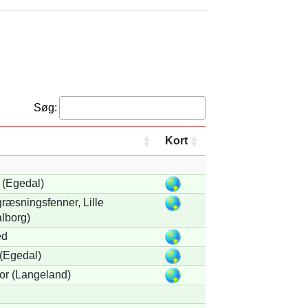
Søg:
Kort
(Egedal)
ræsningsfenner, Lille
lborg)
ed
(Egedal)
or (Langeland)