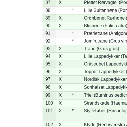
87
X
Plettet Rørvagtel (P
88
*
Lille Sultanhøne (Por
89
X
Grønbenet Rørhøne (G
90
X
Blishøne (Fulica atra
91
*
Prærietrane (Antigon
92
*
Jomfrutrane (Grus vir
93
X
Trane (Grus grus)
94
X
Lille Lappedykker (Ta
95
X
Gråstrubet Lappedykk
96
X
Toppet Lappedykker (
97
X
Nordisk Lappedykker 
98
X
Sorthalset Lappedykke
99
X
*
Triel (Burhinus oedi
100
X
Strandskade (Haemat
101
X
*
Stylteløber (Himanto
102
X
Klyde (Recurvirostra 