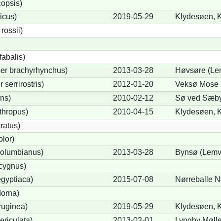
opsis)
icus)
2019-05-29
Klydesøen, K
ossii)
abalis)
er brachyrhynchus)
2013-03-28
Høvsøre (Le
serrirostris)
2012-01-20
Veksø Mose 
ons)
2010-02-12
Sø ved Sæby
thropus)
2010-04-15
Klydesøen, K
ratus)
lor)
olumbianus)
2013-03-28
Bynsø (Lemv
cygnus)
gyptiaca)
2015-07-08
Nørreballe N
dorna)
ruginea)
2019-05-29
Klydesøen, K
ericulata)
2013-02-01
Lyngby Møll