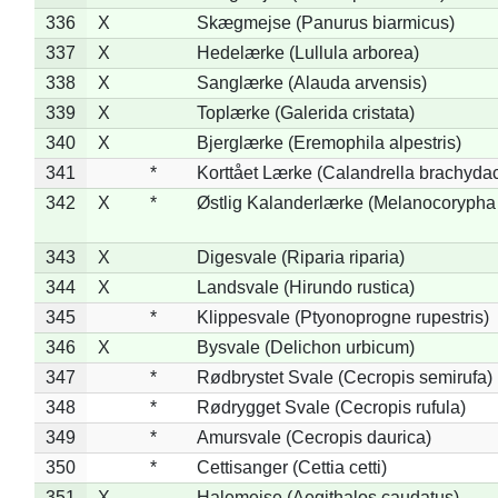
336
X
Skægmejse (Panurus biarmicus)
337
X
Hedelærke (Lullula arborea)
338
X
Sanglærke (Alauda arvensis)
339
X
Toplærke (Galerida cristata)
340
X
Bjerglærke (Eremophila alpestris)
341
*
Korttået Lærke (Calandrella brachydac
342
X
*
Østlig Kalanderlærke (Melanocorypha
343
X
Digesvale (Riparia riparia)
344
X
Landsvale (Hirundo rustica)
345
*
Klippesvale (Ptyonoprogne rupestris)
346
X
Bysvale (Delichon urbicum)
347
*
Rødbrystet Svale (Cecropis semirufa)
348
*
Rødrygget Svale (Cecropis rufula)
349
*
Amursvale (Cecropis daurica)
350
*
Cettisanger (Cettia cetti)
351
X
Halemejse (Aegithalos caudatus)