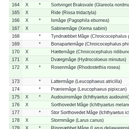
164
X
*
Sortvinget Braksvale (Glareola nordm
165
X
Ride (Rissa tridactyla)
166
X
*
Ismåge (Pagophila eburnea)
167
X
Sabinemåge (Xema sabini)
168
*
Tyndnæbbet Måge (Chroicocephalus 
169
*
Bonapartemåge (Chroicocephalus phil
170
X
Hættemåge (Chroicocephalus ridibun
171
X
Dværgmåge (Hydrocoloeus minutus)
172
X
*
Rosenmåge (Rhodostethia rosea)
173
*
Lattermåge (Leucophaeus atricilla)
174
*
Præriemåge (Leucophaeus pipixcan)
175
X
*
Audouinsmåge (Ichthyaetus audouinii
176
X
Sorthovedet Måge (Ichthyaetus melan
177
*
Stor Sorthovedet Måge (Ichthyaetus ic
178
X
Stormmåge (Larus canus)
179
X
*
Ringnæbbet Måge (Larus delawarensi