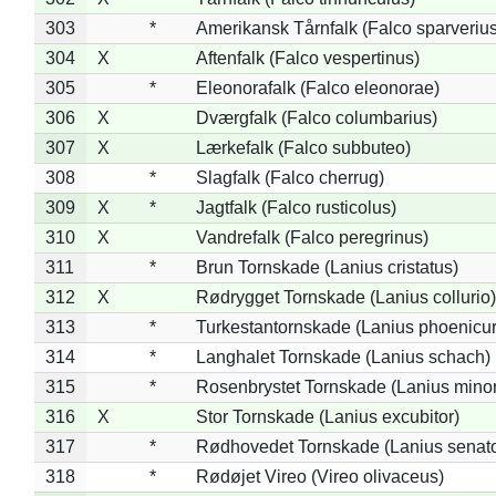
303
*
Amerikansk Tårnfalk (Falco sparverius
304
X
Aftenfalk (Falco vespertinus)
305
*
Eleonorafalk (Falco eleonorae)
306
X
Dværgfalk (Falco columbarius)
307
X
Lærkefalk (Falco subbuteo)
308
*
Slagfalk (Falco cherrug)
309
X
*
Jagtfalk (Falco rusticolus)
310
X
Vandrefalk (Falco peregrinus)
311
*
Brun Tornskade (Lanius cristatus)
312
X
Rødrygget Tornskade (Lanius collurio)
313
*
Turkestantornskade (Lanius phoenicur
314
*
Langhalet Tornskade (Lanius schach)
315
*
Rosenbrystet Tornskade (Lanius minor
316
X
Stor Tornskade (Lanius excubitor)
317
*
Rødhovedet Tornskade (Lanius senato
318
*
Rødøjet Vireo (Vireo olivaceus)