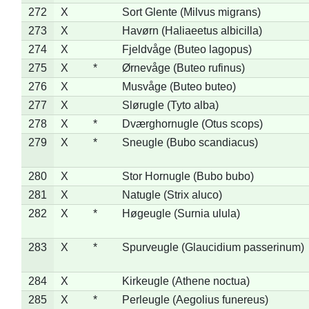
272
X
Sort Glente (Milvus migrans)
273
X
Havørn (Haliaeetus albicilla)
274
X
Fjeldvåge (Buteo lagopus)
275
X
*
Ørnevåge (Buteo rufinus)
276
X
Musvåge (Buteo buteo)
277
X
Slørugle (Tyto alba)
278
X
*
Dværghornugle (Otus scops)
279
X
*
Sneugle (Bubo scandiacus)
280
X
Stor Hornugle (Bubo bubo)
281
X
Natugle (Strix aluco)
282
X
*
Høgeugle (Surnia ulula)
283
X
*
Spurveugle (Glaucidium passerinum)
284
X
Kirkeugle (Athene noctua)
285
X
*
Perleugle (Aegolius funereus)