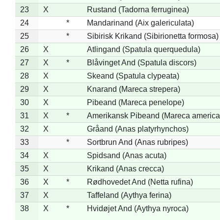
23
X
Rustand (Tadorna ferruginea)
24
*
Mandarinand (Aix galericulata)
25
*
Sibirisk Krikand (Sibirionetta formosa)
26
X
Atlingand (Spatula querquedula)
27
X
*
Blåvinget And (Spatula discors)
28
X
Skeand (Spatula clypeata)
29
X
Knarand (Mareca strepera)
30
X
Pibeand (Mareca penelope)
31
X
*
Amerikansk Pibeand (Mareca america
32
X
Gråand (Anas platyrhynchos)
33
*
Sortbrun And (Anas rubripes)
34
X
Spidsand (Anas acuta)
35
X
Krikand (Anas crecca)
36
X
*
Rødhovedet And (Netta rufina)
37
X
Taffeland (Aythya ferina)
38
X
*
Hvidøjet And (Aythya nyroca)