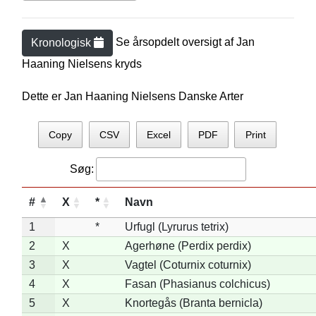
Se årsopdelt oversigt af
Jan
Kronologisk
Haaning Nielsen
s kryds
Dette er Jan Haaning Nielsens Danske Arter
Copy
CSV
Excel
PDF
Print
Søg:
#
X
*
Navn
1
*
Urfugl (Lyrurus tetrix)
2
X
Agerhøne (Perdix perdix)
3
X
Vagtel (Coturnix coturnix)
4
X
Fasan (Phasianus colchicus)
5
X
Knortegås (Branta bernicla)