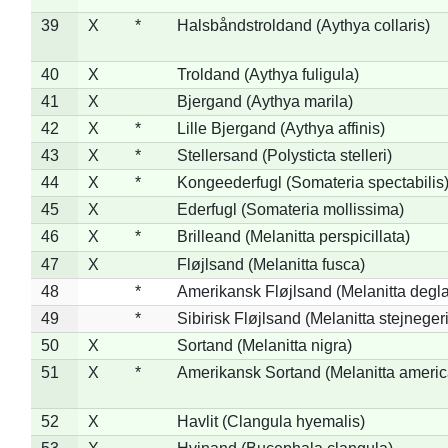
39
X
*
Halsbåndstroldand (Aythya collaris)
40
X
Troldand (Aythya fuligula)
41
X
Bjergand (Aythya marila)
42
X
*
Lille Bjergand (Aythya affinis)
43
X
*
Stellersand (Polysticta stelleri)
44
X
*
Kongeederfugl (Somateria spectabilis
45
X
Ederfugl (Somateria mollissima)
46
X
*
Brilleand (Melanitta perspicillata)
47
X
Fløjlsand (Melanitta fusca)
48
*
Amerikansk Fløjlsand (Melanitta degla
49
*
Sibirisk Fløjlsand (Melanitta stejnegeri
50
X
Sortand (Melanitta nigra)
51
X
*
Amerikansk Sortand (Melanitta ameri
52
X
Havlit (Clangula hyemalis)