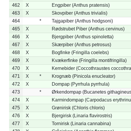
462
X
Engpiber (Anthus pratensis)
463
X
Skovpiber (Anthus trivialis)
464
*
Tajgapiber (Anthus hodgsoni)
465
X
Rødstrubet Piber (Anthus cervinus)
466
X
Bjergpiber (Anthus spinoletta)
467
X
Skærpiber (Anthus petrosus)
468
X
Bogfinke (Fringilla coelebs)
469
X
Kvækerfinke (Fringilla montifringilla)
470
X
Kernebider (Coccothraustes coccothra
471
X
*
Krognæb (Pinicola enucleator)
472
X
Dompap (Pyrrhula pyrrhula)
473
*
Ørkendompap (Bucanetes githagineus
474
X
Karmindompap (Carpodacus erythrinu
475
X
Grønirisk (Chloris chloris)
476
X
Bjergirisk (Linaria flavirostris)
477
X
Tornirisk (Linaria cannabina)