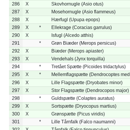
286
X
Skovhornugle (Asio otus)
287
X
Mosehornugle (Asio flammeus)
288
X
Hærfugl (Upupa epops)
289
X
*
Ellekrage (Coracias garrulus)
290
X
Isfugl (Alcedo atthis)
291
*
Grøn Biæder (Merops persicus)
292
X
Biæder (Merops apiaster)
293
X
Vendehals (Jynx torquilla)
294
*
Tretået Spætte (Picoides tridactylus)
295
X
*
Mellemflagspætte (Dendrocoptes med
296
X
Lille Flagspætte (Dryobates minor)
297
X
Stor Flagspætte (Dendrocopos major)
298
*
Guldspætte (Colaptes auratus)
299
X
Sortspætte (Dryocopus martius)
300
X
Grønspætte (Picus viridis)
301
*
Lille Tårnfalk (Falco naumanni)
302
X
Tårnfalk (Falco tinnunculus)