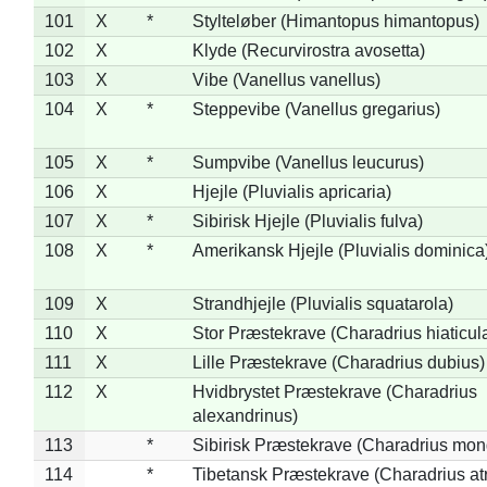
101
X
*
Stylteløber (Himantopus himantopus)
102
X
Klyde (Recurvirostra avosetta)
103
X
Vibe (Vanellus vanellus)
104
X
*
Steppevibe (Vanellus gregarius)
105
X
*
Sumpvibe (Vanellus leucurus)
106
X
Hjejle (Pluvialis apricaria)
107
X
*
Sibirisk Hjejle (Pluvialis fulva)
108
X
*
Amerikansk Hjejle (Pluvialis dominica
109
X
Strandhjejle (Pluvialis squatarola)
110
X
Stor Præstekrave (Charadrius hiaticul
111
X
Lille Præstekrave (Charadrius dubius)
112
X
Hvidbrystet Præstekrave (Charadrius
alexandrinus)
113
*
Sibirisk Præstekrave (Charadrius mon
114
*
Tibetansk Præstekrave (Charadrius atr