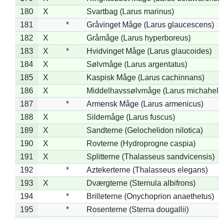
180
X
Svartbag (Larus marinus)
181
*
Gråvinget Måge (Larus glaucescens)
182
X
Gråmåge (Larus hyperboreus)
183
X
*
Hvidvinget Måge (Larus glaucoides)
184
X
Sølvmåge (Larus argentatus)
185
X
Kaspisk Måge (Larus cachinnans)
186
X
Middelhavssølvmåge (Larus michahell
187
*
Armensk Måge (Larus armenicus)
188
X
Sildemåge (Larus fuscus)
189
X
Sandterne (Gelochelidon nilotica)
190
X
Rovterne (Hydroprogne caspia)
191
X
Splitterne (Thalasseus sandvicensis)
192
*
Aztekerterne (Thalasseus elegans)
193
X
Dværgterne (Sternula albifrons)
194
*
Brilleterne (Onychoprion anaethetus)
195
*
Rosenterne (Sterna dougallii)