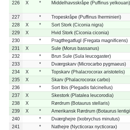
226
X
*
Middelhavsskråpe (Puffinus yelkouan)
227
*
Tropeskråpe (Puffinus lherminieri)
228
X
*
Sort Stork (Ciconia nigra)
229
X
Hvid Stork (Ciconia ciconia)
230
*
Pragtfregatfugl (Fregata magnificens)
231
X
Sule (Morus bassanus)
232
*
Brun Sule (Sula leucogaster)
233
*
Dværgskarv (Microcarbo pygmaeus)
234
X
*
Topskarv (Phalacrocorax aristotelis)
235
X
Skarv (Phalacrocorax carbo)
236
*
Sort Ibis (Plegadis falcinellus)
237
X
Skestork (Platalea leucorodia)
238
X
Rørdrum (Botaurus stellaris)
239
X
*
Amerikansk Rørdrum (Botaurus lentig
240
*
Dværghejre (Ixobrychus minutus)
241
*
Nathejre (Nycticorax nycticorax)