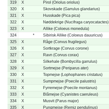
319
X
Pirol (Oriolus oriolus)
320
X
Skovskade (Garrulus glandarius)
321
X
Husskade (Pica pica)
322
X
Nøddekrige (Nucifraga caryocatactes)
323
X
Allike (Coloeus monedula)
324
*
Sibirisk Allike (Coloeus dauuricus)
325
X
Råge (Corvus frugilegus)
326
X
Sortkrage (Corvus corone)
327
X
Ravn (Corvus corax)
328
X
Silkehale (Bombycilla garrulus)
329
X
Sortmejse (Periparus ater)
330
X
Topmejse (Lophophanes cristatus)
331
X
Sumpmejse (Poecile palustris)
332
X
Fyrremejse (Poecile montanus)
333
X
Blåmejse (Cyanistes caeruleus)
334
X
Musvit (Parus major)
335
X
Pungmejse (Remiz pendulinus)