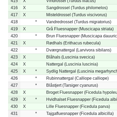
415
X
Vindrossel (Turdus iliacus)
416
X
Sangdrossel (Turdus philomelos)
417
X
Misteldrossel (Turdus viscivorus)
418
*
Vandredrossel (Turdus migratorius)
419
X
Grå Fluesnapper (Muscicapa striata)
420
*
Brun Fluesnapper (Muscicapa dauuric
421
X
Rødhals (Erithacus rubecula)
422
*
Dværgnattergal (Larvivora sibilans)
423
X
Blåhals (Luscinia svecica)
424
X
Nattergal (Luscinia luscinia)
425
X
*
Sydlig Nattergal (Luscinia megarhync
426
*
Rubinnattergal (Calliope calliope)
427
*
Blåstjert (Tarsiger cyanurus)
428
X
Broget Fluesnapper (Ficedula hypole
429
X
*
Hvidhalset Fluesnapper (Ficedula albic
430
X
Lille Fluesnapper (Ficedula parva)
431
*
Tajgafluesnapper (Ficedula albicilla)