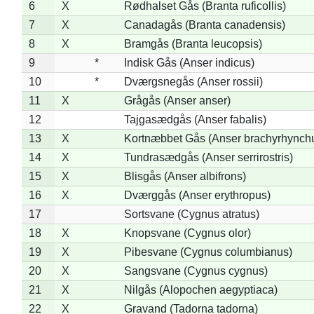
6
X
Rødhalset Gås (Branta ruficollis)
7
X
Canadagås (Branta canadensis)
8
X
Bramgås (Branta leucopsis)
9
*
Indisk Gås (Anser indicus)
10
*
Dværgsnegås (Anser rossii)
11
X
Grågås (Anser anser)
12
Tajgasædgås (Anser fabalis)
13
X
Kortnæbbet Gås (Anser brachyrhynch
14
X
Tundrasædgås (Anser serrirostris)
15
X
Blisgås (Anser albifrons)
16
X
Dværggås (Anser erythropus)
17
Sortsvane (Cygnus atratus)
18
X
Knopsvane (Cygnus olor)
19
X
Pibesvane (Cygnus columbianus)
20
X
Sangsvane (Cygnus cygnus)
21
X
Nilgås (Alopochen aegyptiaca)
22
X
Gravand (Tadorna tadorna)