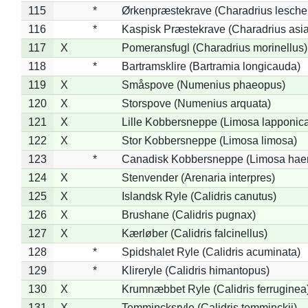
115
*
Ørkenpræstekrave (Charadrius leschen
116
*
Kaspisk Præstekrave (Charadrius asia
117
X
Pomeransfugl (Charadrius morinellus)
118
*
Bartramsklire (Bartramia longicauda)
119
X
Småspove (Numenius phaeopus)
120
X
Storspove (Numenius arquata)
121
X
Lille Kobbersneppe (Limosa lapponic
122
X
Stor Kobbersneppe (Limosa limosa)
123
*
Canadisk Kobbersneppe (Limosa hae
124
X
Stenvender (Arenaria interpres)
125
X
Islandsk Ryle (Calidris canutus)
126
X
Brushane (Calidris pugnax)
127
X
Kærløber (Calidris falcinellus)
128
*
Spidshalet Ryle (Calidris acuminata)
129
*
Klireryle (Calidris himantopus)
130
X
Krumnæbbet Ryle (Calidris ferruginea
131
X
Temmincksryle (Calidris temminckii)