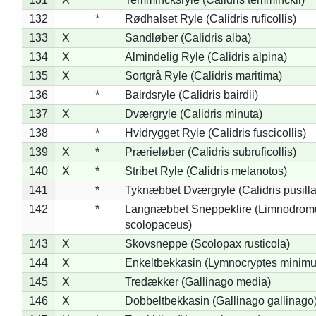
132
*
Rødhalset Ryle (Calidris ruficollis)
133
X
Sandløber (Calidris alba)
134
X
Almindelig Ryle (Calidris alpina)
135
X
Sortgrå Ryle (Calidris maritima)
136
*
Bairdsryle (Calidris bairdii)
137
X
Dværgryle (Calidris minuta)
138
*
Hvidrygget Ryle (Calidris fuscicollis)
139
X
*
Prærieløber (Calidris subruficollis)
140
X
*
Stribet Ryle (Calidris melanotos)
141
*
Tyknæbbet Dværgryle (Calidris pusilla
142
*
Langnæbbet Sneppeklire (Limnodrom
scolopaceus)
143
X
Skovsneppe (Scolopax rusticola)
144
X
Enkeltbekkasin (Lymnocryptes minimu
145
X
Tredækker (Gallinago media)
146
X
Dobbeltbekkasin (Gallinago gallinago