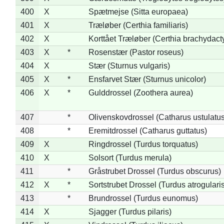
400
X
Spætmejse (Sitta europaea)
401
X
Træløber (Certhia familiaris)
402
X
Korttået Træløber (Certhia brachydact
403
X
*
Rosenstær (Pastor roseus)
404
X
Stær (Sturnus vulgaris)
405
X
*
Ensfarvet Stær (Sturnus unicolor)
406
X
*
Gulddrossel (Zoothera aurea)
407
*
Olivenskovdrossel (Catharus ustulatus
408
*
Eremitdrossel (Catharus guttatus)
409
X
Ringdrossel (Turdus torquatus)
410
X
Solsort (Turdus merula)
411
*
Gråstrubet Drossel (Turdus obscurus)
412
X
*
Sortstrubet Drossel (Turdus atrogularis
413
*
Brundrossel (Turdus eunomus)
414
X
Sjagger (Turdus pilaris)