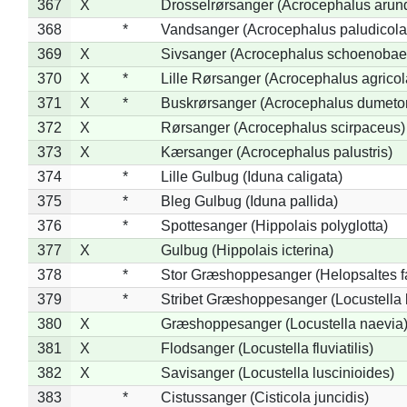
367
X
Drosselrørsanger (Acrocephalus arun
368
*
Vandsanger (Acrocephalus paludicola
369
X
Sivsanger (Acrocephalus schoenobae
370
X
*
Lille Rørsanger (Acrocephalus agricol
371
X
*
Buskrørsanger (Acrocephalus dumeto
372
X
Rørsanger (Acrocephalus scirpaceus)
373
X
Kærsanger (Acrocephalus palustris)
374
*
Lille Gulbug (Iduna caligata)
375
*
Bleg Gulbug (Iduna pallida)
376
*
Spottesanger (Hippolais polyglotta)
377
X
Gulbug (Hippolais icterina)
378
*
Stor Græshoppesanger (Helopsaltes fa
379
*
Stribet Græshoppesanger (Locustella 
380
X
Græshoppesanger (Locustella naevia
381
X
Flodsanger (Locustella fluviatilis)
382
X
Savisanger (Locustella luscinioides)
383
*
Cistussanger (Cisticola juncidis)