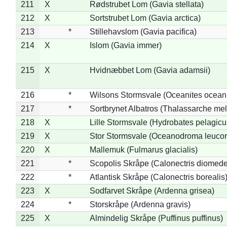
211
X
Rødstrubet Lom (Gavia stellata)
212
X
Sortstrubet Lom (Gavia arctica)
213
*
Stillehavslom (Gavia pacifica)
214
X
Islom (Gavia immer)
215
X
Hvidnæbbet Lom (Gavia adamsii)
216
*
Wilsons Stormsvale (Oceanites ocean
217
*
Sortbrynet Albatros (Thalassarche me
218
X
Lille Stormsvale (Hydrobates pelagicu
219
X
Stor Stormsvale (Oceanodroma leuco
220
X
Mallemuk (Fulmarus glacialis)
221
*
Scopolis Skråpe (Calonectris diomed
222
*
Atlantisk Skråpe (Calonectris borealis
223
X
Sodfarvet Skråpe (Ardenna grisea)
224
*
Storskråpe (Ardenna gravis)
225
X
Almindelig Skråpe (Puffinus puffinus)