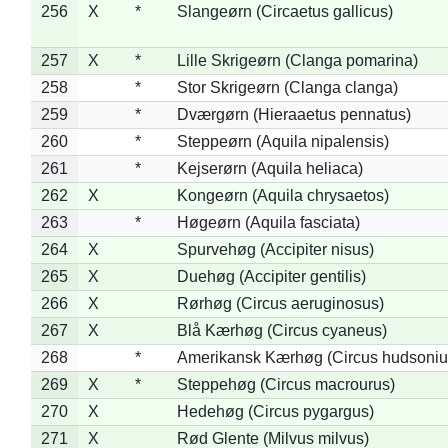
256
X
*
Slangeørn (Circaetus gallicus)
257
X
*
Lille Skrigeørn (Clanga pomarina)
258
*
Stor Skrigeørn (Clanga clanga)
259
*
Dværgørn (Hieraaetus pennatus)
260
*
Steppeørn (Aquila nipalensis)
261
*
Kejserørn (Aquila heliaca)
262
X
Kongeørn (Aquila chrysaetos)
263
*
Høgeørn (Aquila fasciata)
264
X
Spurvehøg (Accipiter nisus)
265
X
Duehøg (Accipiter gentilis)
266
X
Rørhøg (Circus aeruginosus)
267
X
Blå Kærhøg (Circus cyaneus)
268
*
Amerikansk Kærhøg (Circus hudsoniu
269
X
*
Steppehøg (Circus macrourus)
270
X
Hedehøg (Circus pygargus)
271
X
Rød Glente (Milvus milvus)