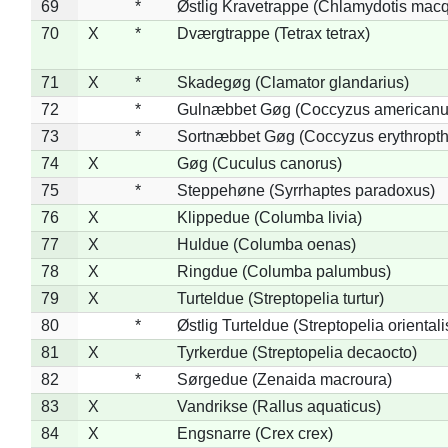
69
*
Østlig Kravetrappe (Chlamydotis macq
70
X
*
Dværgtrappe (Tetrax tetrax)
71
X
*
Skadegøg (Clamator glandarius)
72
*
Gulnæbbet Gøg (Coccyzus americanu
73
*
Sortnæbbet Gøg (Coccyzus erythropt
74
X
Gøg (Cuculus canorus)
75
*
Steppehøne (Syrrhaptes paradoxus)
76
X
Klippedue (Columba livia)
77
X
Huldue (Columba oenas)
78
X
Ringdue (Columba palumbus)
79
X
Turteldue (Streptopelia turtur)
80
*
Østlig Turteldue (Streptopelia orientali
81
X
Tyrkerdue (Streptopelia decaocto)
82
*
Sørgedue (Zenaida macroura)
83
X
Vandrikse (Rallus aquaticus)
84
X
Engsnarre (Crex crex)