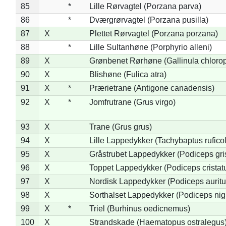
85
*
Lille Rørvagtel (Porzana parva)
86
*
Dværgrørvagtel (Porzana pusilla)
87
X
Plettet Rørvagtel (Porzana porzana)
88
*
Lille Sultanhøne (Porphyrio alleni)
89
X
Grønbenet Rørhøne (Gallinula chloro
90
X
Blishøne (Fulica atra)
91
X
*
Prærietrane (Antigone canadensis)
92
X
*
Jomfrutrane (Grus virgo)
93
X
Trane (Grus grus)
94
X
Lille Lappedykker (Tachybaptus ruficol
95
X
Gråstrubet Lappedykker (Podiceps gr
96
X
Toppet Lappedykker (Podiceps cristat
97
X
Nordisk Lappedykker (Podiceps auritu
98
X
Sorthalset Lappedykker (Podiceps nigri
99
X
*
Triel (Burhinus oedicnemus)
100
X
Strandskade (Haematopus ostralegus