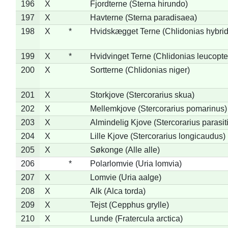
196
X
Fjordterne (Sterna hirundo)
197
X
Havterne (Sterna paradisaea)
198
X
*
Hvidskægget Terne (Chlidonias hybrid
199
X
*
Hvidvinget Terne (Chlidonias leucopte
200
X
Sortterne (Chlidonias niger)
201
X
Storkjove (Stercorarius skua)
202
X
Mellemkjove (Stercorarius pomarinus)
203
X
Almindelig Kjove (Stercorarius parasit
204
X
Lille Kjove (Stercorarius longicaudus)
205
X
Søkonge (Alle alle)
206
*
Polarlomvie (Uria lomvia)
207
X
Lomvie (Uria aalge)
208
X
Alk (Alca torda)
209
X
Tejst (Cepphus grylle)
210
X
Lunde (Fratercula arctica)