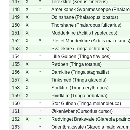
147
X
*
Terekklire (Xenus cinereus)
148
X
*
Amerikansk Svømmesneppe (Phalaropu
149
X
Odinshane (Phalaropus lobatus)
150
X
Thorshane (Phalaropus fulicarius)
151
X
Mudderklire (Actitis hypoleucos)
152
X
*
Plettet Mudderklire (Actitis macularius
153
X
Svaleklire (Tringa ochropus)
154
*
Lille Gulben (Tringa flavipes)
155
X
Rødben (Tringa totanus)
156
X
*
Damklire (Tringa stagnatilis)
157
X
Tinksmed (Tringa glareola)
158
X
Sortklire (Tringa erythropus)
159
X
Hvidklire (Tringa nebularia)
160
*
Stor Gulben (Tringa melanoleuca)
161
*
Ørkenløber (Cursorius cursor)
162
X
*
Rødvinget Braksvale (Glareola pratinc
163
*
Orientbraksvale (Glareola maldivarum