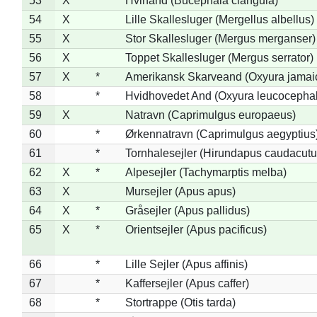
53
X
Hvinand (Bucephala clangula)
54
X
Lille Skallesluger (Mergellus albellus)
55
X
Stor Skallesluger (Mergus merganser)
56
X
Toppet Skallesluger (Mergus serrator)
57
X
*
Amerikansk Skarveand (Oxyura jamai
58
*
Hvidhovedet And (Oxyura leucocepha
59
X
Natravn (Caprimulgus europaeus)
60
*
Ørkennatravn (Caprimulgus aegyptius
61
*
Tornhalesejler (Hirundapus caudacutu
62
X
*
Alpesejler (Tachymarptis melba)
63
X
Mursejler (Apus apus)
64
X
*
Gråsejler (Apus pallidus)
65
X
*
Orientsejler (Apus pacificus)
66
*
Lille Sejler (Apus affinis)
67
*
Kaffersejler (Apus caffer)
68
*
Stortrappe (Otis tarda)