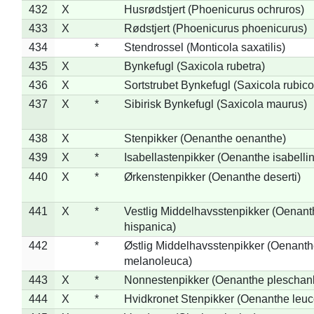
432
X
Husrødstjert (Phoenicurus ochruros)
433
X
Rødstjert (Phoenicurus phoenicurus)
434
*
Stendrossel (Monticola saxatilis)
435
X
Bynkefugl (Saxicola rubetra)
436
X
Sortstrubet Bynkefugl (Saxicola rubico
437
X
*
Sibirisk Bynkefugl (Saxicola maurus)
438
X
Stenpikker (Oenanthe oenanthe)
439
X
*
Isabellastenpikker (Oenanthe isabelli
440
X
*
Ørkenstenpikker (Oenanthe deserti)
441
X
*
Vestlig Middelhavsstenpikker (Oenant
hispanica)
442
*
Østlig Middelhavsstenpikker (Oenant
melanoleuca)
443
X
*
Nonnestenpikker (Oenanthe pleschan
444
X
*
Hvidkronet Stenpikker (Oenanthe leu