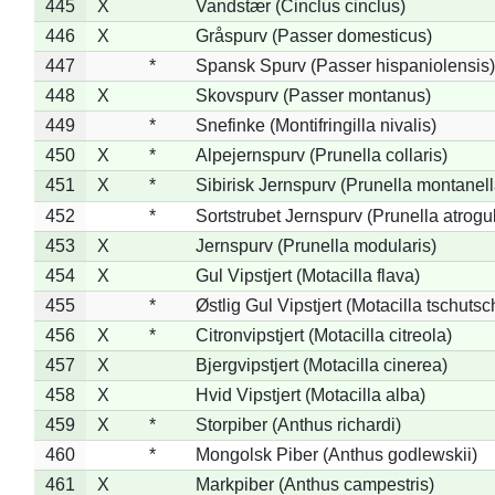
445
X
Vandstær (Cinclus cinclus)
446
X
Gråspurv (Passer domesticus)
447
*
Spansk Spurv (Passer hispaniolensis)
448
X
Skovspurv (Passer montanus)
449
*
Snefinke (Montifringilla nivalis)
450
X
*
Alpejernspurv (Prunella collaris)
451
X
*
Sibirisk Jernspurv (Prunella montanell
452
*
Sortstrubet Jernspurv (Prunella atrogul
453
X
Jernspurv (Prunella modularis)
454
X
Gul Vipstjert (Motacilla flava)
455
*
Østlig Gul Vipstjert (Motacilla tschuts
456
X
*
Citronvipstjert (Motacilla citreola)
457
X
Bjergvipstjert (Motacilla cinerea)
458
X
Hvid Vipstjert (Motacilla alba)
459
X
*
Storpiber (Anthus richardi)
460
*
Mongolsk Piber (Anthus godlewskii)
461
X
Markpiber (Anthus campestris)