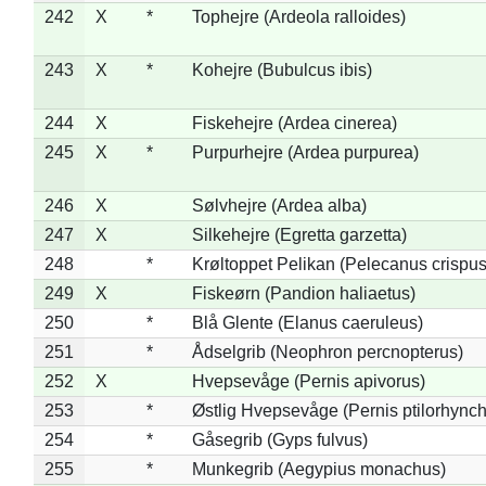
242
X
*
Tophejre (Ardeola ralloides)
243
X
*
Kohejre (Bubulcus ibis)
244
X
Fiskehejre (Ardea cinerea)
245
X
*
Purpurhejre (Ardea purpurea)
246
X
Sølvhejre (Ardea alba)
247
X
Silkehejre (Egretta garzetta)
248
*
Krøltoppet Pelikan (Pelecanus crispus
249
X
Fiskeørn (Pandion haliaetus)
250
*
Blå Glente (Elanus caeruleus)
251
*
Ådselgrib (Neophron percnopterus)
252
X
Hvepsevåge (Pernis apivorus)
253
*
Østlig Hvepsevåge (Pernis ptilorhync
254
*
Gåsegrib (Gyps fulvus)
255
*
Munkegrib (Aegypius monachus)