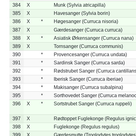
384
X
Munk (Sylvia atricapilla)
385
X
Havesanger (Sylvia borin)
386
X
*
Høgesanger (Curruca nisoria)
387
X
Gærdesanger (Curruca curruca)
388
X
*
Asiatisk Ørkensanger (Curruca nana)
389
X
Tornsanger (Curruca communis)
390
*
Provencesanger (Curruca undata)
391
*
Sardinsk Sanger (Curruca sarda)
392
*
Rødstrubet Sanger (Curruca cantillans
393
*
Iberisk Sanger (Curruca iberiae)
394
*
Makisanger (Curruca subalpina)
395
*
Sorthovedet Sanger (Curruca melano
396
X
*
Sortstrubet Sanger (Curruca ruppeli)
397
X
Rødtoppet Fuglekonge (Regulus ignica
398
X
Fuglekonge (Regulus regulus)
399
X
Gærdesmutte (Troglodytes troglodytes