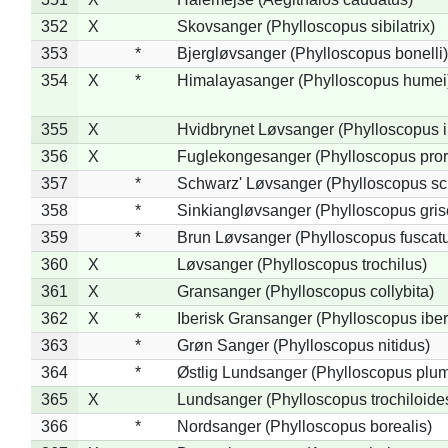
352
X
Skovsanger (Phylloscopus sibilatrix)
353
*
Bjergløvsanger (Phylloscopus bonelli)
354
X
*
Himalayasanger (Phylloscopus humei
355
X
Hvidbrynet Løvsanger (Phylloscopus i
356
X
Fuglekongesanger (Phylloscopus pror
357
*
Schwarz' Løvsanger (Phylloscopus sc
358
*
Sinkiangløvsanger (Phylloscopus gris
359
*
Brun Løvsanger (Phylloscopus fuscat
360
X
Løvsanger (Phylloscopus trochilus)
361
X
Gransanger (Phylloscopus collybita)
362
X
*
Iberisk Gransanger (Phylloscopus iber
363
*
Grøn Sanger (Phylloscopus nitidus)
364
*
Østlig Lundsanger (Phylloscopus plum
365
X
Lundsanger (Phylloscopus trochiloide
366
*
Nordsanger (Phylloscopus borealis)