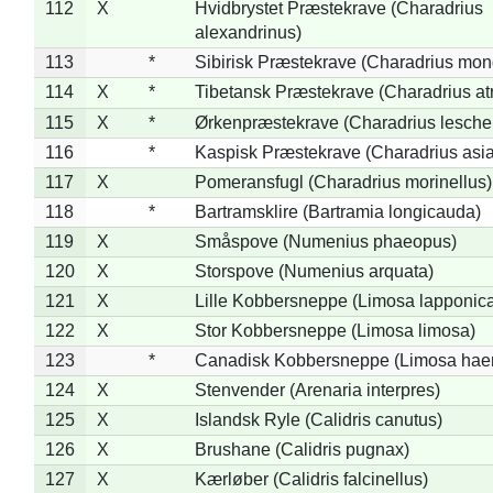
112
X
Hvidbrystet Præstekrave (Charadrius
alexandrinus)
113
*
Sibirisk Præstekrave (Charadrius mon
114
X
*
Tibetansk Præstekrave (Charadrius atr
115
X
*
Ørkenpræstekrave (Charadrius leschen
116
*
Kaspisk Præstekrave (Charadrius asia
117
X
Pomeransfugl (Charadrius morinellus)
118
*
Bartramsklire (Bartramia longicauda)
119
X
Småspove (Numenius phaeopus)
120
X
Storspove (Numenius arquata)
121
X
Lille Kobbersneppe (Limosa lapponic
122
X
Stor Kobbersneppe (Limosa limosa)
123
*
Canadisk Kobbersneppe (Limosa hae
124
X
Stenvender (Arenaria interpres)
125
X
Islandsk Ryle (Calidris canutus)
126
X
Brushane (Calidris pugnax)
127
X
Kærløber (Calidris falcinellus)