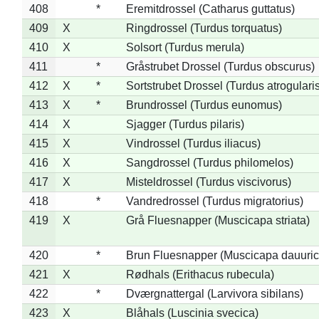
408
*
Eremitdrossel (Catharus guttatus)
409
X
Ringdrossel (Turdus torquatus)
410
X
Solsort (Turdus merula)
411
*
Gråstrubet Drossel (Turdus obscurus)
412
X
*
Sortstrubet Drossel (Turdus atrogularis
413
X
*
Brundrossel (Turdus eunomus)
414
X
Sjagger (Turdus pilaris)
415
X
Vindrossel (Turdus iliacus)
416
X
Sangdrossel (Turdus philomelos)
417
X
Misteldrossel (Turdus viscivorus)
418
*
Vandredrossel (Turdus migratorius)
419
X
Grå Fluesnapper (Muscicapa striata)
420
*
Brun Fluesnapper (Muscicapa dauuric
421
X
Rødhals (Erithacus rubecula)
422
*
Dværgnattergal (Larvivora sibilans)
423
X
Blåhals (Luscinia svecica)