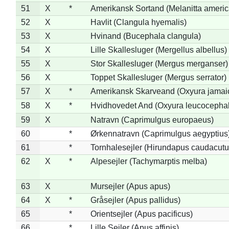
51
X
*
Amerikansk Sortand (Melanitta ameri
52
X
Havlit (Clangula hyemalis)
53
X
Hvinand (Bucephala clangula)
54
X
Lille Skallesluger (Mergellus albellus)
55
X
Stor Skallesluger (Mergus merganser)
56
X
Toppet Skallesluger (Mergus serrator)
57
X
*
Amerikansk Skarveand (Oxyura jamai
58
X
*
Hvidhovedet And (Oxyura leucocepha
59
X
Natravn (Caprimulgus europaeus)
60
*
Ørkennatravn (Caprimulgus aegyptius
61
*
Tornhalesejler (Hirundapus caudacutu
62
X
*
Alpesejler (Tachymarptis melba)
63
X
Mursejler (Apus apus)
64
X
*
Gråsejler (Apus pallidus)
65
*
Orientsejler (Apus pacificus)
66
*
Lille Sejler (Apus affinis)