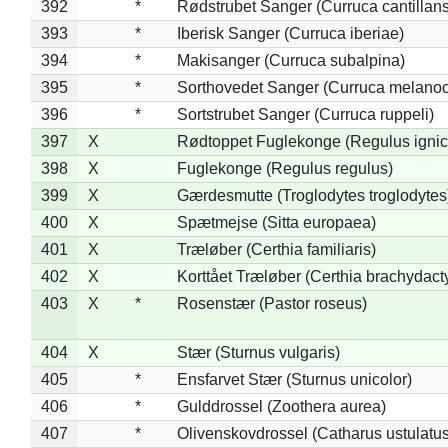
392
*
Rødstrubet Sanger (Curruca cantillans
393
*
Iberisk Sanger (Curruca iberiae)
394
*
Makisanger (Curruca subalpina)
395
*
Sorthovedet Sanger (Curruca melano
396
*
Sortstrubet Sanger (Curruca ruppeli)
397
X
Rødtoppet Fuglekonge (Regulus ignica
398
X
Fuglekonge (Regulus regulus)
399
X
Gærdesmutte (Troglodytes troglodytes
400
X
Spætmejse (Sitta europaea)
401
X
Træløber (Certhia familiaris)
402
X
Korttået Træløber (Certhia brachydact
403
X
*
Rosenstær (Pastor roseus)
404
X
Stær (Sturnus vulgaris)
405
*
Ensfarvet Stær (Sturnus unicolor)
406
*
Gulddrossel (Zoothera aurea)
407
*
Olivenskovdrossel (Catharus ustulatus