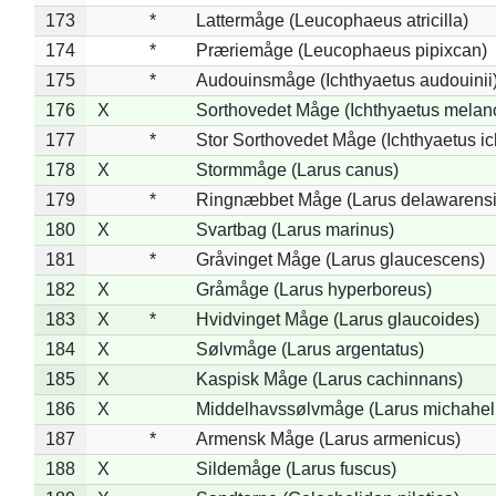
173
*
Lattermåge (Leucophaeus atricilla)
174
*
Præriemåge (Leucophaeus pipixcan)
175
*
Audouinsmåge (Ichthyaetus audouinii
176
X
Sorthovedet Måge (Ichthyaetus melan
177
*
Stor Sorthovedet Måge (Ichthyaetus ic
178
X
Stormmåge (Larus canus)
179
*
Ringnæbbet Måge (Larus delawarensi
180
X
Svartbag (Larus marinus)
181
*
Gråvinget Måge (Larus glaucescens)
182
X
Gråmåge (Larus hyperboreus)
183
X
*
Hvidvinget Måge (Larus glaucoides)
184
X
Sølvmåge (Larus argentatus)
185
X
Kaspisk Måge (Larus cachinnans)
186
X
Middelhavssølvmåge (Larus michahell
187
*
Armensk Måge (Larus armenicus)
188
X
Sildemåge (Larus fuscus)