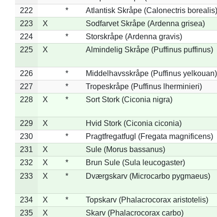
222
*
Atlantisk Skråpe (Calonectris borealis
223
X
Sodfarvet Skråpe (Ardenna grisea)
224
*
Storskråpe (Ardenna gravis)
225
X
Almindelig Skråpe (Puffinus puffinus)
226
*
Middelhavsskråpe (Puffinus yelkouan)
227
*
Tropeskråpe (Puffinus lherminieri)
228
X
*
Sort Stork (Ciconia nigra)
229
X
Hvid Stork (Ciconia ciconia)
230
*
Pragtfregatfugl (Fregata magnificens)
231
X
Sule (Morus bassanus)
232
X
*
Brun Sule (Sula leucogaster)
233
X
*
Dværgskarv (Microcarbo pygmaeus)
234
X
*
Topskarv (Phalacrocorax aristotelis)
235
X
Skarv (Phalacrocorax carbo)