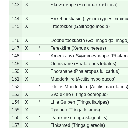
143
X
Skovsneppe (Scolopax rusticola)
144
X
Enkeltbekkasin (Lymnocryptes minimu
145
X
Tredækker (Gallinago media)
146
X
Dobbeltbekkasin (Gallinago gallinago
147
X
*
Terekklire (Xenus cinereus)
148
*
Amerikansk Svømmesneppe (Phalaropu
149
X
Odinshane (Phalaropus lobatus)
150
X
Thorshane (Phalaropus fulicarius)
151
X
Mudderklire (Actitis hypoleucos)
152
*
Plettet Mudderklire (Actitis macularius
153
X
Svaleklire (Tringa ochropus)
154
X
*
Lille Gulben (Tringa flavipes)
155
X
Rødben (Tringa totanus)
156
X
*
Damklire (Tringa stagnatilis)
157
X
Tinksmed (Tringa glareola)