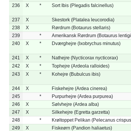
236
X
*
Sort Ibis (Plegadis falcinellus)
237
X
Skestork (Platalea leucorodia)
238
X
Rørdrum (Botaurus stellaris)
239
*
Amerikansk Rørdrum (Botaurus lentig
240
X
*
Dværghejre (Ixobrychus minutus)
241
X
*
Nathejre (Nycticorax nycticorax)
242
X
*
Tophejre (Ardeola ralloides)
243
X
*
Kohejre (Bubulcus ibis)
244
X
Fiskehejre (Ardea cinerea)
245
*
Purpurhejre (Ardea purpurea)
246
X
Sølvhejre (Ardea alba)
247
X
Silkehejre (Egretta garzetta)
248
*
Krøltoppet Pelikan (Pelecanus crispus
249
X
Fiskeørn (Pandion haliaetus)