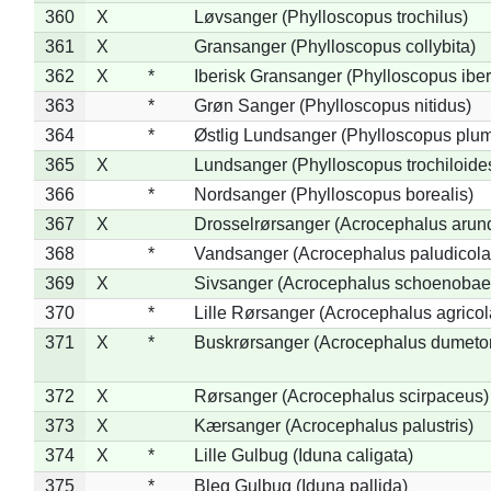
360
X
Løvsanger (Phylloscopus trochilus)
361
X
Gransanger (Phylloscopus collybita)
362
X
*
Iberisk Gransanger (Phylloscopus iber
363
*
Grøn Sanger (Phylloscopus nitidus)
364
*
Østlig Lundsanger (Phylloscopus plum
365
X
Lundsanger (Phylloscopus trochiloide
366
*
Nordsanger (Phylloscopus borealis)
367
X
Drosselrørsanger (Acrocephalus arun
368
*
Vandsanger (Acrocephalus paludicola
369
X
Sivsanger (Acrocephalus schoenobae
370
*
Lille Rørsanger (Acrocephalus agricol
371
X
*
Buskrørsanger (Acrocephalus dumeto
372
X
Rørsanger (Acrocephalus scirpaceus)
373
X
Kærsanger (Acrocephalus palustris)
374
X
*
Lille Gulbug (Iduna caligata)
375
*
Bleg Gulbug (Iduna pallida)