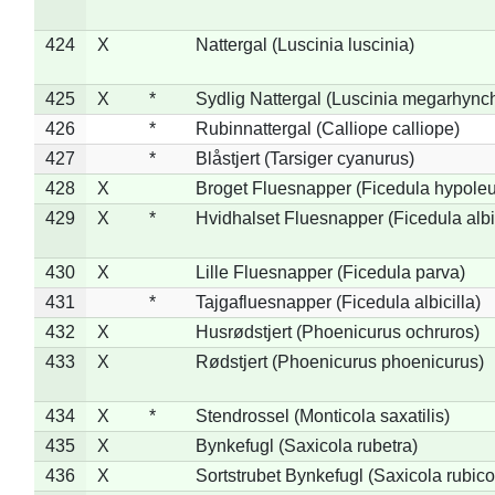
424
X
Nattergal (Luscinia luscinia)
425
X
*
Sydlig Nattergal (Luscinia megarhync
426
*
Rubinnattergal (Calliope calliope)
427
*
Blåstjert (Tarsiger cyanurus)
428
X
Broget Fluesnapper (Ficedula hypole
429
X
*
Hvidhalset Fluesnapper (Ficedula albic
430
X
Lille Fluesnapper (Ficedula parva)
431
*
Tajgafluesnapper (Ficedula albicilla)
432
X
Husrødstjert (Phoenicurus ochruros)
433
X
Rødstjert (Phoenicurus phoenicurus)
434
X
*
Stendrossel (Monticola saxatilis)
435
X
Bynkefugl (Saxicola rubetra)
436
X
Sortstrubet Bynkefugl (Saxicola rubico