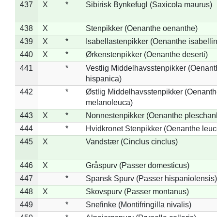
437
X
*
Sibirisk Bynkefugl (Saxicola maurus)
438
X
Stenpikker (Oenanthe oenanthe)
439
X
*
Isabellastenpikker (Oenanthe isabelli
440
X
*
Ørkenstenpikker (Oenanthe deserti)
441
*
Vestlig Middelhavsstenpikker (Oenant
hispanica)
442
*
Østlig Middelhavsstenpikker (Oenant
melanoleuca)
443
X
*
Nonnestenpikker (Oenanthe pleschan
444
*
Hvidkronet Stenpikker (Oenanthe leu
445
X
Vandstær (Cinclus cinclus)
446
X
Gråspurv (Passer domesticus)
447
*
Spansk Spurv (Passer hispaniolensis)
448
X
Skovspurv (Passer montanus)
449
*
Snefinke (Montifringilla nivalis)