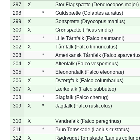
297
X
Stor Flagspætte (Dendrocopos major)
298
*
Guldspætte (Colaptes auratus)
299
X
Sortspætte (Dryocopus martius)
300
X
Grønspætte (Picus viridis)
301
*
Lille Tårnfalk (Falco naumanni)
302
X
Tårnfalk (Falco tinnunculus)
303
*
Amerikansk Tårnfalk (Falco sparverius
304
X
Aftenfalk (Falco vespertinus)
305
*
Eleonorafalk (Falco eleonorae)
306
X
Dværgfalk (Falco columbarius)
307
X
Lærkefalk (Falco subbuteo)
308
*
Slagfalk (Falco cherrug)
309
X
*
Jagtfalk (Falco rusticolus)
310
X
Vandrefalk (Falco peregrinus)
311
*
Brun Tornskade (Lanius cristatus)
312
X
Rødrygget Tornskade (Lanius collurio)