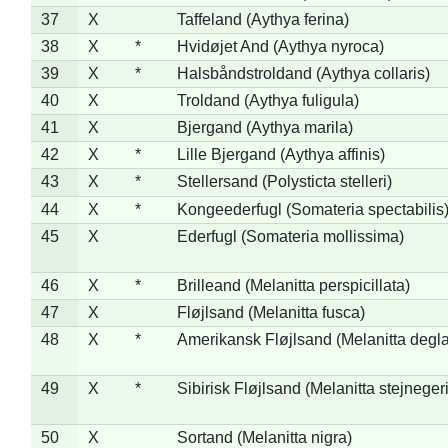
37
X
Taffeland (Aythya ferina)
38
X
*
Hvidøjet And (Aythya nyroca)
39
X
*
Halsbåndstroldand (Aythya collaris)
40
X
Troldand (Aythya fuligula)
41
X
Bjergand (Aythya marila)
42
X
*
Lille Bjergand (Aythya affinis)
43
X
*
Stellersand (Polysticta stelleri)
44
X
*
Kongeederfugl (Somateria spectabilis
45
X
Ederfugl (Somateria mollissima)
46
X
*
Brilleand (Melanitta perspicillata)
47
X
Fløjlsand (Melanitta fusca)
48
X
*
Amerikansk Fløjlsand (Melanitta degla
49
X
*
Sibirisk Fløjlsand (Melanitta stejnegeri
50
X
Sortand (Melanitta nigra)