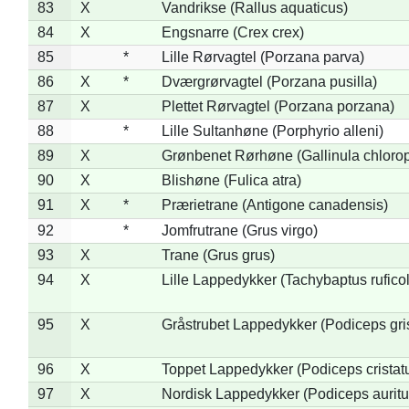
83
X
Vandrikse (Rallus aquaticus)
84
X
Engsnarre (Crex crex)
85
*
Lille Rørvagtel (Porzana parva)
86
X
*
Dværgrørvagtel (Porzana pusilla)
87
X
Plettet Rørvagtel (Porzana porzana)
88
*
Lille Sultanhøne (Porphyrio alleni)
89
X
Grønbenet Rørhøne (Gallinula chloro
90
X
Blishøne (Fulica atra)
91
X
*
Prærietrane (Antigone canadensis)
92
*
Jomfrutrane (Grus virgo)
93
X
Trane (Grus grus)
94
X
Lille Lappedykker (Tachybaptus ruficol
95
X
Gråstrubet Lappedykker (Podiceps gr
96
X
Toppet Lappedykker (Podiceps cristat
97
X
Nordisk Lappedykker (Podiceps auritu