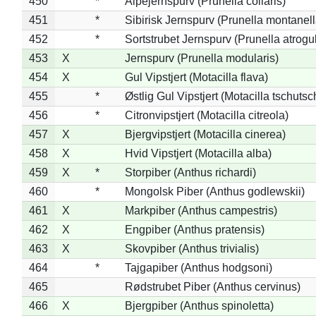
450
*
Alpejernspurv (Prunella collaris)
451
*
Sibirisk Jernspurv (Prunella montanell
452
*
Sortstrubet Jernspurv (Prunella atrogul
453
X
Jernspurv (Prunella modularis)
454
X
Gul Vipstjert (Motacilla flava)
455
*
Østlig Gul Vipstjert (Motacilla tschuts
456
*
Citronvipstjert (Motacilla citreola)
457
X
Bjergvipstjert (Motacilla cinerea)
458
X
Hvid Vipstjert (Motacilla alba)
459
X
*
Storpiber (Anthus richardi)
460
*
Mongolsk Piber (Anthus godlewskii)
461
X
Markpiber (Anthus campestris)
462
X
Engpiber (Anthus pratensis)
463
X
Skovpiber (Anthus trivialis)
464
*
Tajgapiber (Anthus hodgsoni)
465
Rødstrubet Piber (Anthus cervinus)
466
X
Bjergpiber (Anthus spinoletta)