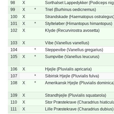
98
X
Sorthalset Lappedykker (Podiceps nigri
99
X
*
Triel (Burhinus oedicnemus)
100
X
Strandskade (Haematopus ostralegus
101
X
*
Stylteløber (Himantopus himantopus)
102
X
Klyde (Recurvirostra avosetta)
103
X
Vibe (Vanellus vanellus)
104
*
Steppevibe (Vanellus gregarius)
105
X
*
Sumpvibe (Vanellus leucurus)
106
X
Hjejle (Pluvialis apricaria)
107
*
Sibirisk Hjejle (Pluvialis fulva)
108
X
*
Amerikansk Hjejle (Pluvialis dominica
109
X
Strandhjejle (Pluvialis squatarola)
110
X
Stor Præstekrave (Charadrius hiaticul
111
X
Lille Præstekrave (Charadrius dubius)