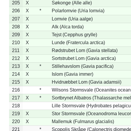
205
X
Søkonge (Alle alle)
206
X
*
Polarlomvie (Uria lomvia)
207
X
Lomvie (Uria aalge)
208
X
Alk (Alca torda)
209
X
Tejst (Cepphus grylle)
210
X
Lunde (Fratercula arctica)
211
X
Rødstrubet Lom (Gavia stellata)
212
X
Sortstrubet Lom (Gavia arctica)
213
X
*
Stillehavslom (Gavia pacifica)
214
X
Islom (Gavia immer)
215
X
Hvidnæbbet Lom (Gavia adamsii)
216
*
Wilsons Stormsvale (Oceanites ocean
217
X
*
Sortbrynet Albatros (Thalassarche me
218
Lille Stormsvale (Hydrobates pelagicu
219
X
Stor Stormsvale (Oceanodroma leuco
220
X
Mallemuk (Fulmarus glacialis)
221
*
Scopolis Skråpe (Calonectris diomed