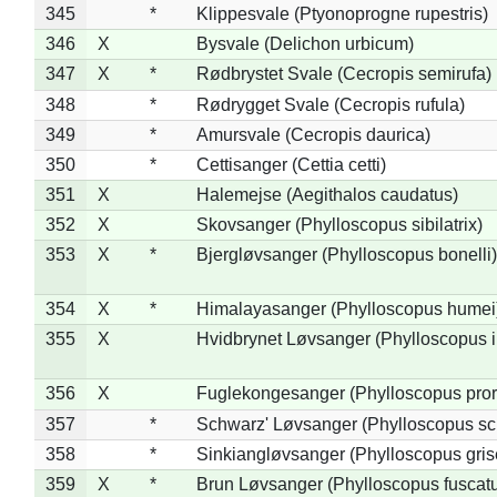
345
*
Klippesvale (Ptyonoprogne rupestris)
346
X
Bysvale (Delichon urbicum)
347
X
*
Rødbrystet Svale (Cecropis semirufa)
348
*
Rødrygget Svale (Cecropis rufula)
349
*
Amursvale (Cecropis daurica)
350
*
Cettisanger (Cettia cetti)
351
X
Halemejse (Aegithalos caudatus)
352
X
Skovsanger (Phylloscopus sibilatrix)
353
X
*
Bjergløvsanger (Phylloscopus bonelli)
354
X
*
Himalayasanger (Phylloscopus humei
355
X
Hvidbrynet Løvsanger (Phylloscopus i
356
X
Fuglekongesanger (Phylloscopus pror
357
*
Schwarz' Løvsanger (Phylloscopus sc
358
*
Sinkiangløvsanger (Phylloscopus gris
359
X
*
Brun Løvsanger (Phylloscopus fuscat