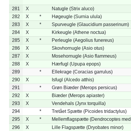
281
X
Natugle (Strix aluco)
282
X
*
Høgeugle (Surnia ulula)
283
X
*
Spurveugle (Glaucidium passerinum)
284
X
Kirkeugle (Athene noctua)
285
X
*
Perleugle (Aegolius funereus)
286
X
Skovhornugle (Asio otus)
287
X
Mosehornugle (Asio flammeus)
288
X
Hærfugl (Upupa epops)
289
*
Ellekrage (Coracias garrulus)
290
X
Isfugl (Alcedo atthis)
291
*
Grøn Biæder (Merops persicus)
292
X
Biæder (Merops apiaster)
293
X
Vendehals (Jynx torquilla)
294
*
Tretået Spætte (Picoides tridactylus)
295
X
*
Mellemflagspætte (Dendrocoptes med
296
X
Lille Flagspætte (Dryobates minor)