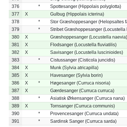
376
*
Spottesanger (Hippolais polyglotta)
377
X
Gulbug (Hippolais icterina)
378
*
Stor Græshoppesanger (Helopsaltes fa
379
*
Stribet Græshoppesanger (Locustella 
380
X
Græshoppesanger (Locustella naevia
381
X
Flodsanger (Locustella fluviatilis)
382
X
Savisanger (Locustella luscinioides)
383
*
Cistussanger (Cisticola juncidis)
384
X
Munk (Sylvia atricapilla)
385
X
Havesanger (Sylvia borin)
386
X
*
Høgesanger (Curruca nisoria)
387
X
Gærdesanger (Curruca curruca)
388
*
Asiatisk Ørkensanger (Curruca nana)
389
X
Tornsanger (Curruca communis)
390
*
Provencesanger (Curruca undata)
391
*
Sardinsk Sanger (Curruca sarda)