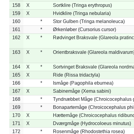
158
X
Sortklire (Tringa erythropus)
159
X
Hvidklire (Tringa nebularia)
160
*
Stor Gulben (Tringa melanoleuca)
161
*
Ørkenløber (Cursorius cursor)
162
X
*
Rødvinget Braksvale (Glareola pratinc
163
X
*
Orientbraksvale (Glareola maldivarum
164
X
*
Sortvinget Braksvale (Glareola nordm
165
X
Ride (Rissa tridactyla)
166
*
Ismåge (Pagophila eburnea)
167
X
Sabinemåge (Xema sabini)
168
*
Tyndnæbbet Måge (Chroicocephalus 
169
*
Bonapartemåge (Chroicocephalus phil
170
X
Hættemåge (Chroicocephalus ridibun
171
X
Dværgmåge (Hydrocoloeus minutus)
172
*
Rosenmåge (Rhodostethia rosea)