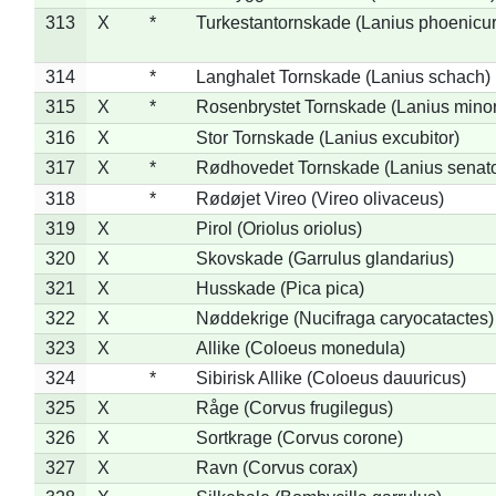
313
X
*
Turkestantornskade (Lanius phoenicur
314
*
Langhalet Tornskade (Lanius schach)
315
X
*
Rosenbrystet Tornskade (Lanius minor
316
X
Stor Tornskade (Lanius excubitor)
317
X
*
Rødhovedet Tornskade (Lanius senato
318
*
Rødøjet Vireo (Vireo olivaceus)
319
X
Pirol (Oriolus oriolus)
320
X
Skovskade (Garrulus glandarius)
321
X
Husskade (Pica pica)
322
X
Nøddekrige (Nucifraga caryocatactes)
323
X
Allike (Coloeus monedula)
324
*
Sibirisk Allike (Coloeus dauuricus)
325
X
Råge (Corvus frugilegus)
326
X
Sortkrage (Corvus corone)
327
X
Ravn (Corvus corax)