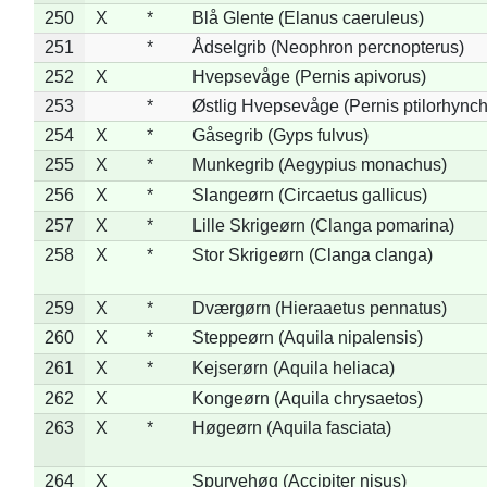
250
X
*
Blå Glente (Elanus caeruleus)
251
*
Ådselgrib (Neophron percnopterus)
252
X
Hvepsevåge (Pernis apivorus)
253
*
Østlig Hvepsevåge (Pernis ptilorhync
254
X
*
Gåsegrib (Gyps fulvus)
255
X
*
Munkegrib (Aegypius monachus)
256
X
*
Slangeørn (Circaetus gallicus)
257
X
*
Lille Skrigeørn (Clanga pomarina)
258
X
*
Stor Skrigeørn (Clanga clanga)
259
X
*
Dværgørn (Hieraaetus pennatus)
260
X
*
Steppeørn (Aquila nipalensis)
261
X
*
Kejserørn (Aquila heliaca)
262
X
Kongeørn (Aquila chrysaetos)
263
X
*
Høgeørn (Aquila fasciata)
264
X
Spurvehøg (Accipiter nisus)