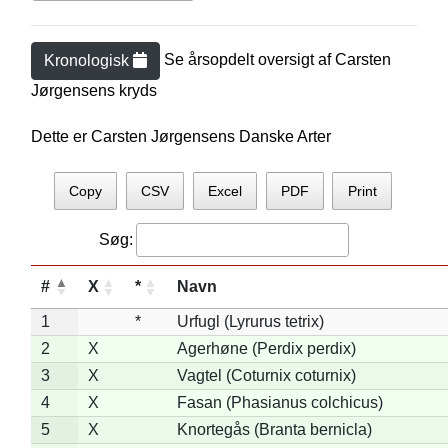
Se årsopdelt oversigt af
Carsten
Kronologisk
Jørgensen
s kryds
Dette er Carsten Jørgensens Danske Arter
Copy
CSV
Excel
PDF
Print
Søg:
#
X
*
Navn
1
*
Urfugl (Lyrurus tetrix)
2
X
Agerhøne (Perdix perdix)
3
X
Vagtel (Coturnix coturnix)
4
X
Fasan (Phasianus colchicus)
5
X
Knortegås (Branta bernicla)