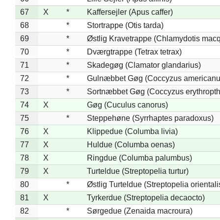
67
X
*
Kaffersejler (Apus caffer)
68
*
Stortrappe (Otis tarda)
69
*
Østlig Kravetrappe (Chlamydotis macq
70
*
Dværgtrappe (Tetrax tetrax)
71
*
Skadegøg (Clamator glandarius)
72
*
Gulnæbbet Gøg (Coccyzus americanu
73
*
Sortnæbbet Gøg (Coccyzus erythropt
74
X
Gøg (Cuculus canorus)
75
*
Steppehøne (Syrrhaptes paradoxus)
76
X
Klippedue (Columba livia)
77
X
Huldue (Columba oenas)
78
X
Ringdue (Columba palumbus)
79
X
Turteldue (Streptopelia turtur)
80
*
Østlig Turteldue (Streptopelia orientali
81
X
Tyrkerdue (Streptopelia decaocto)
82
*
Sørgedue (Zenaida macroura)