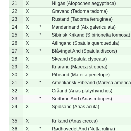
21
X
Nilgås (Alopochen aegyptiaca)
22
X
Gravand (Tadorna tadorna)
23
X
Rustand (Tadorna ferruginea)
24
X
*
Mandarinand (Aix galericulata)
25
X
*
Sibirisk Krikand (Sibirionetta formosa)
26
X
Atlingand (Spatula querquedula)
27
X
*
Blåvinget And (Spatula discors)
28
X
Skeand (Spatula clypeata)
29
X
Knarand (Mareca strepera)
30
X
Pibeand (Mareca penelope)
31
X
*
Amerikansk Pibeand (Mareca america
32
X
Gråand (Anas platyrhynchos)
33
*
Sortbrun And (Anas rubripes)
34
X
Spidsand (Anas acuta)
35
X
Krikand (Anas crecca)
36
X
*
Rødhovedet And (Netta rufina)