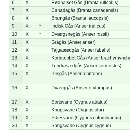
6
X
Rødhalset Gås (Branta ruficollis)
7
X
Canadagås (Branta canadensis)
8
X
Bramgås (Branta leucopsis)
9
X
*
Indisk Gås (Anser indicus)
10
X
*
Dværgsnegås (Anser rossii)
11
X
Grågås (Anser anser)
12
X
Tajgasædgås (Anser fabalis)
13
X
Kortnæbbet Gås (Anser brachyrhynch
14
X
Tundrasædgås (Anser serrirostris)
15
X
Blisgås (Anser albifrons)
16
X
Dværggås (Anser erythropus)
17
X
Sortsvane (Cygnus atratus)
18
X
Knopsvane (Cygnus olor)
19
X
Pibesvane (Cygnus columbianus)
20
X
Sangsvane (Cygnus cygnus)