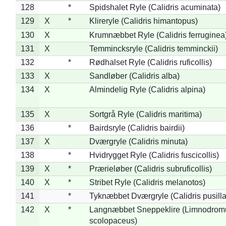
128
*
Spidshalet Ryle (Calidris acuminata)
129
X
*
Klireryle (Calidris himantopus)
130
X
Krumnæbbet Ryle (Calidris ferruginea
131
X
Temmincksryle (Calidris temminckii)
132
*
Rødhalset Ryle (Calidris ruficollis)
133
X
Sandløber (Calidris alba)
134
X
Almindelig Ryle (Calidris alpina)
135
X
Sortgrå Ryle (Calidris maritima)
136
*
Bairdsryle (Calidris bairdii)
137
X
Dværgryle (Calidris minuta)
138
*
Hvidrygget Ryle (Calidris fuscicollis)
139
X
*
Prærieløber (Calidris subruficollis)
140
X
*
Stribet Ryle (Calidris melanotos)
141
*
Tyknæbbet Dværgryle (Calidris pusilla
142
X
*
Langnæbbet Sneppeklire (Limnodrom
scolopaceus)