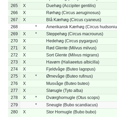
265
X
Duehøg (Accipiter gentilis)
266
X
Rørhøg (Circus aeruginosus)
267
X
Blå Kærhøg (Circus cyaneus)
268
*
Amerikansk Kærhøg (Circus hudsoniu
269
X
*
Steppehøg (Circus macrourus)
270
X
Hedehøg (Circus pygargus)
271
X
Rød Glente (Milvus milvus)
272
X
Sort Glente (Milvus migrans)
273
X
Havørn (Haliaeetus albicilla)
274
X
Fjeldvåge (Buteo lagopus)
275
X
*
Ørnevåge (Buteo rufinus)
276
X
Musvåge (Buteo buteo)
277
X
Slørugle (Tyto alba)
278
X
*
Dværghornugle (Otus scops)
279
*
Sneugle (Bubo scandiacus)
280
X
Stor Hornugle (Bubo bubo)