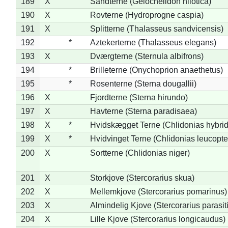
189
X
Sandterne (Gelochelidon nilotica)
190
X
Rovterne (Hydroprogne caspia)
191
X
Splitterne (Thalasseus sandvicensis)
192
*
Aztekerterne (Thalasseus elegans)
193
X
Dværgterne (Sternula albifrons)
194
*
Brilleterne (Onychoprion anaethetus)
195
*
Rosenterne (Sterna dougallii)
196
X
Fjordterne (Sterna hirundo)
197
X
Havterne (Sterna paradisaea)
198
X
*
Hvidskægget Terne (Chlidonias hybrid
199
X
*
Hvidvinget Terne (Chlidonias leucopte
200
X
Sortterne (Chlidonias niger)
201
X
Storkjove (Stercorarius skua)
202
X
Mellemkjove (Stercorarius pomarinus)
203
X
Almindelig Kjove (Stercorarius parasit
204
X
Lille Kjove (Stercorarius longicaudus)