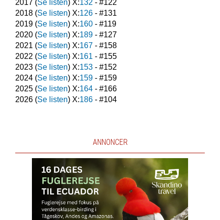
2017
(
Se listen
) X:
132
- #
122
2018
(
Se listen
) X:
126
- #
131
2019
(
Se listen
) X:
160
- #
119
2020
(
Se listen
) X:
189
- #
127
2021
(
Se listen
) X:
167
- #
158
2022
(
Se listen
) X:
161
- #
155
2023
(
Se listen
) X:
153
- #
152
2024
(
Se listen
) X:
159
- #
159
2025
(
Se listen
) X:
164
- #
166
2026
(
Se listen
) X:
186
- #
104
ANNONCER