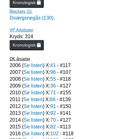
Kronologisk
Blockers (
1
):
Dværgsnegås (130),
VP Artslisten
Kryds: 314
Kronologisk
DK årsarter
2006
(
Se listen
) X:
41
- #
117
2007
(
Se listen
) X:
96
- #
107
2008
(
Se listen
) X:
55
- #
118
2009
(
Se listen
) X:
36
- #
127
2010
(
Se listen
) X:
71
- #
155
2011
(
Se listen
) X:
66
- #
139
2012
(
Se listen
) X:
91
- #
150
2013
(
Se listen
) X:
92
- #
141
2014
(
Se listen
) X:
70
- #
127
2015
(
Se listen
) X:
82
- #
113
2016
(
Se listen
) X:
102
- #
118