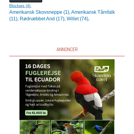
Blockers (
4
):
Amerikansk Skovsneppe (1),
Amerikansk Tårnfalk
(11),
Rødnæbbet And (17),
Willet (74),
ANNONCER