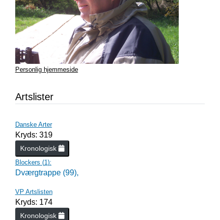
Personlig hjemmeside
Artslister
Danske Arter
Kryds: 319
Kronologisk
Blockers (
1
):
Dværgtrappe (99),
VP Artslisten
Kryds: 174
Kronologisk