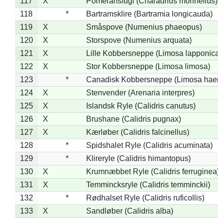
117
X
Pomeransfugl (Charadrius morinellus)
118
*
Bartramsklire (Bartramia longicauda)
119
X
Småspove (Numenius phaeopus)
120
X
Storspove (Numenius arquata)
121
X
Lille Kobbersneppe (Limosa lapponic
122
X
Stor Kobbersneppe (Limosa limosa)
123
*
Canadisk Kobbersneppe (Limosa hae
124
X
Stenvender (Arenaria interpres)
125
X
Islandsk Ryle (Calidris canutus)
126
X
Brushane (Calidris pugnax)
127
X
Kærløber (Calidris falcinellus)
128
*
Spidshalet Ryle (Calidris acuminata)
129
*
Klireryle (Calidris himantopus)
130
X
Krumnæbbet Ryle (Calidris ferruginea
131
X
Temmincksryle (Calidris temminckii)
132
*
Rødhalset Ryle (Calidris ruficollis)
133
X
Sandløber (Calidris alba)