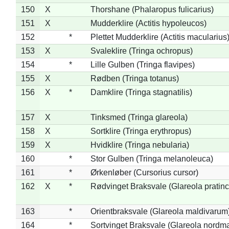
150
X
Thorshane (Phalaropus fulicarius)
151
X
Mudderklire (Actitis hypoleucos)
152
*
Plettet Mudderklire (Actitis macularius
153
X
Svaleklire (Tringa ochropus)
154
*
Lille Gulben (Tringa flavipes)
155
X
Rødben (Tringa totanus)
156
X
*
Damklire (Tringa stagnatilis)
157
X
Tinksmed (Tringa glareola)
158
X
Sortklire (Tringa erythropus)
159
X
Hvidklire (Tringa nebularia)
160
*
Stor Gulben (Tringa melanoleuca)
161
*
Ørkenløber (Cursorius cursor)
162
X
*
Rødvinget Braksvale (Glareola pratinc
163
*
Orientbraksvale (Glareola maldivarum
164
*
Sortvinget Braksvale (Glareola nordm