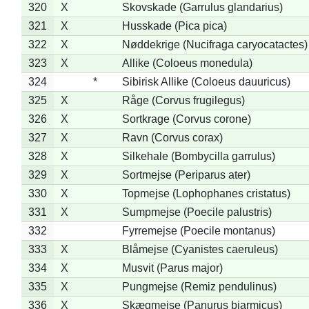
320
X
Skovskade (Garrulus glandarius)
321
X
Husskade (Pica pica)
322
X
Nøddekrige (Nucifraga caryocatactes)
323
X
Allike (Coloeus monedula)
324
*
Sibirisk Allike (Coloeus dauuricus)
325
X
Råge (Corvus frugilegus)
326
X
Sortkrage (Corvus corone)
327
X
Ravn (Corvus corax)
328
X
Silkehale (Bombycilla garrulus)
329
X
Sortmejse (Periparus ater)
330
X
Topmejse (Lophophanes cristatus)
331
X
Sumpmejse (Poecile palustris)
332
Fyrremejse (Poecile montanus)
333
X
Blåmejse (Cyanistes caeruleus)
334
X
Musvit (Parus major)
335
X
Pungmejse (Remiz pendulinus)
336
X
Skægmejse (Panurus biarmicus)