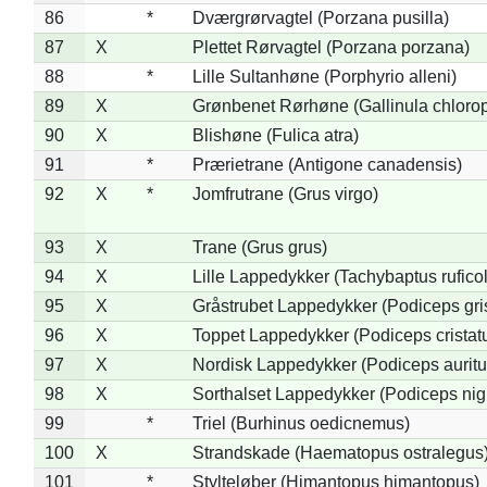
86
*
Dværgrørvagtel (Porzana pusilla)
87
X
Plettet Rørvagtel (Porzana porzana)
88
*
Lille Sultanhøne (Porphyrio alleni)
89
X
Grønbenet Rørhøne (Gallinula chloro
90
X
Blishøne (Fulica atra)
91
*
Prærietrane (Antigone canadensis)
92
X
*
Jomfrutrane (Grus virgo)
93
X
Trane (Grus grus)
94
X
Lille Lappedykker (Tachybaptus ruficol
95
X
Gråstrubet Lappedykker (Podiceps gr
96
X
Toppet Lappedykker (Podiceps cristat
97
X
Nordisk Lappedykker (Podiceps auritu
98
X
Sorthalset Lappedykker (Podiceps nigri
99
*
Triel (Burhinus oedicnemus)
100
X
Strandskade (Haematopus ostralegus
101
*
Stylteløber (Himantopus himantopus)