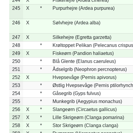
244
X
Fiskehejre (Ardea cinerea)
245
X
*
Purpurhejre (Ardea purpurea)
246
X
Sølvhejre (Ardea alba)
247
X
Silkehejre (Egretta garzetta)
248
*
Krøltoppet Pelikan (Pelecanus crispus
249
X
Fiskeørn (Pandion haliaetus)
250
*
Blå Glente (Elanus caeruleus)
251
*
Ådselgrib (Neophron percnopterus)
252
X
Hvepsevåge (Pernis apivorus)
253
*
Østlig Hvepsevåge (Pernis ptilorhync
254
*
Gåsegrib (Gyps fulvus)
255
*
Munkegrib (Aegypius monachus)
256
X
*
Slangeørn (Circaetus gallicus)
257
X
*
Lille Skrigeørn (Clanga pomarina)
258
X
*
Stor Skrigeørn (Clanga clanga)