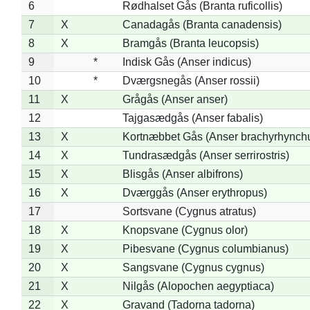
6
Rødhalset Gås (Branta ruficollis)
7
X
Canadagås (Branta canadensis)
8
X
Bramgås (Branta leucopsis)
9
*
Indisk Gås (Anser indicus)
10
*
Dværgsnegås (Anser rossii)
11
X
Grågås (Anser anser)
12
Tajgasædgås (Anser fabalis)
13
X
Kortnæbbet Gås (Anser brachyrhynch
14
X
Tundrasædgås (Anser serrirostris)
15
X
Blisgås (Anser albifrons)
16
X
Dværggås (Anser erythropus)
17
Sortsvane (Cygnus atratus)
18
X
Knopsvane (Cygnus olor)
19
X
Pibesvane (Cygnus columbianus)
20
X
Sangsvane (Cygnus cygnus)
21
X
Nilgås (Alopochen aegyptiaca)
22
X
Gravand (Tadorna tadorna)