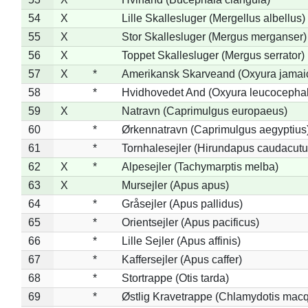
54
X
Lille Skallesluger (Mergellus albellus)
55
X
Stor Skallesluger (Mergus merganser)
56
X
Toppet Skallesluger (Mergus serrator)
57
X
*
Amerikansk Skarveand (Oxyura jamai
58
*
Hvidhovedet And (Oxyura leucocepha
59
X
Natravn (Caprimulgus europaeus)
60
*
Ørkennatravn (Caprimulgus aegyptius
61
*
Tornhalesejler (Hirundapus caudacutu
62
X
*
Alpesejler (Tachymarptis melba)
63
X
Mursejler (Apus apus)
64
*
Gråsejler (Apus pallidus)
65
*
Orientsejler (Apus pacificus)
66
*
Lille Sejler (Apus affinis)
67
*
Kaffersejler (Apus caffer)
68
*
Stortrappe (Otis tarda)
69
*
Østlig Kravetrappe (Chlamydotis macq