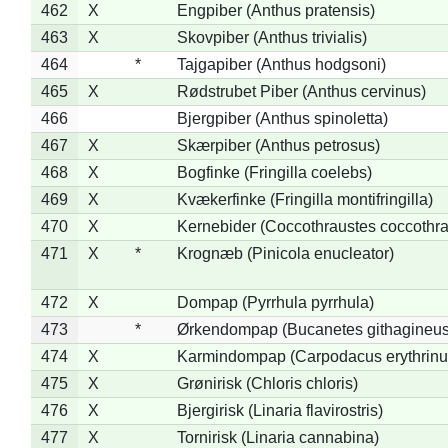
462
X
Engpiber (Anthus pratensis)
463
X
Skovpiber (Anthus trivialis)
464
*
Tajgapiber (Anthus hodgsoni)
465
X
Rødstrubet Piber (Anthus cervinus)
466
Bjergpiber (Anthus spinoletta)
467
X
Skærpiber (Anthus petrosus)
468
X
Bogfinke (Fringilla coelebs)
469
X
Kvækerfinke (Fringilla montifringilla)
470
X
Kernebider (Coccothraustes coccothra
471
X
*
Krognæb (Pinicola enucleator)
472
X
Dompap (Pyrrhula pyrrhula)
473
*
Ørkendompap (Bucanetes githagineus
474
X
Karmindompap (Carpodacus erythrinu
475
X
Grønirisk (Chloris chloris)
476
X
Bjergirisk (Linaria flavirostris)
477
X
Tornirisk (Linaria cannabina)