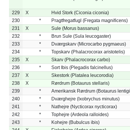
229
X
Hvid Stork (Ciconia ciconia)
230
*
Pragtfregatfugl (Fregata magnificens)
231
X
Sule (Morus bassanus)
232
*
Brun Sule (Sula leucogaster)
233
*
Dværgskarv (Microcarbo pygmaeus)
234
*
Topskarv (Phalacrocorax aristotelis)
235
X
Skarv (Phalacrocorax carbo)
236
*
Sort Ibis (Plegadis falcinellus)
237
X
Skestork (Platalea leucorodia)
238
X
Rørdrum (Botaurus stellaris)
239
*
Amerikansk Rørdrum (Botaurus lentig
240
*
Dværghejre (Ixobrychus minutus)
241
*
Nathejre (Nycticorax nycticorax)
242
*
Tophejre (Ardeola ralloides)
243
*
Kohejre (Bubulcus ibis)