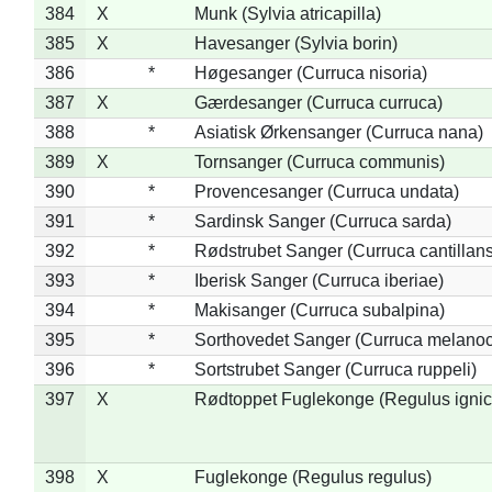
384
X
Munk (Sylvia atricapilla)
385
X
Havesanger (Sylvia borin)
386
*
Høgesanger (Curruca nisoria)
387
X
Gærdesanger (Curruca curruca)
388
*
Asiatisk Ørkensanger (Curruca nana)
389
X
Tornsanger (Curruca communis)
390
*
Provencesanger (Curruca undata)
391
*
Sardinsk Sanger (Curruca sarda)
392
*
Rødstrubet Sanger (Curruca cantillans
393
*
Iberisk Sanger (Curruca iberiae)
394
*
Makisanger (Curruca subalpina)
395
*
Sorthovedet Sanger (Curruca melano
396
*
Sortstrubet Sanger (Curruca ruppeli)
397
X
Rødtoppet Fuglekonge (Regulus ignica
398
X
Fuglekonge (Regulus regulus)