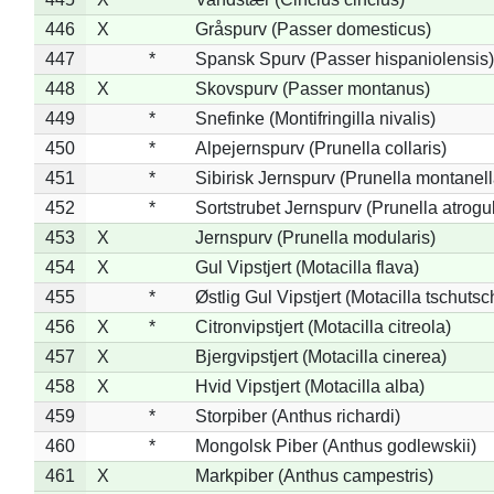
446
X
Gråspurv (Passer domesticus)
447
*
Spansk Spurv (Passer hispaniolensis)
448
X
Skovspurv (Passer montanus)
449
*
Snefinke (Montifringilla nivalis)
450
*
Alpejernspurv (Prunella collaris)
451
*
Sibirisk Jernspurv (Prunella montanell
452
*
Sortstrubet Jernspurv (Prunella atrogul
453
X
Jernspurv (Prunella modularis)
454
X
Gul Vipstjert (Motacilla flava)
455
*
Østlig Gul Vipstjert (Motacilla tschuts
456
X
*
Citronvipstjert (Motacilla citreola)
457
X
Bjergvipstjert (Motacilla cinerea)
458
X
Hvid Vipstjert (Motacilla alba)
459
*
Storpiber (Anthus richardi)
460
*
Mongolsk Piber (Anthus godlewskii)
461
X
Markpiber (Anthus campestris)