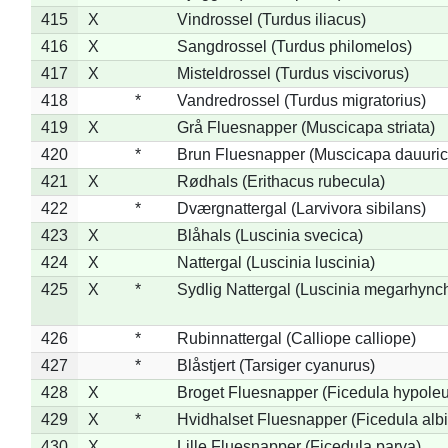
415
X
Vindrossel (Turdus iliacus)
416
X
Sangdrossel (Turdus philomelos)
417
X
Misteldrossel (Turdus viscivorus)
418
*
Vandredrossel (Turdus migratorius)
419
X
Grå Fluesnapper (Muscicapa striata)
420
*
Brun Fluesnapper (Muscicapa dauuric
421
X
Rødhals (Erithacus rubecula)
422
*
Dværgnattergal (Larvivora sibilans)
423
X
Blåhals (Luscinia svecica)
424
X
Nattergal (Luscinia luscinia)
425
X
*
Sydlig Nattergal (Luscinia megarhync
426
*
Rubinnattergal (Calliope calliope)
427
*
Blåstjert (Tarsiger cyanurus)
428
X
Broget Fluesnapper (Ficedula hypole
429
X
*
Hvidhalset Fluesnapper (Ficedula albic
430
X
Lille Fluesnapper (Ficedula parva)