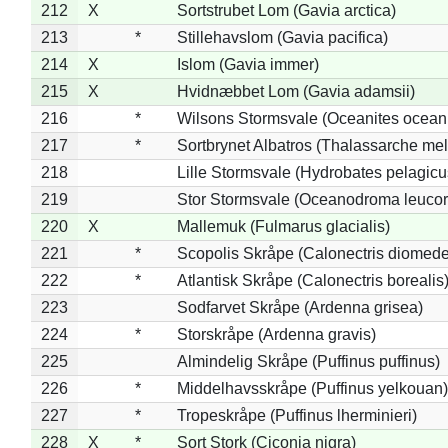
212
X
Sortstrubet Lom (Gavia arctica)
213
*
Stillehavslom (Gavia pacifica)
214
X
Islom (Gavia immer)
215
X
Hvidnæbbet Lom (Gavia adamsii)
216
*
Wilsons Stormsvale (Oceanites ocean
217
*
Sortbrynet Albatros (Thalassarche me
218
Lille Stormsvale (Hydrobates pelagicu
219
Stor Stormsvale (Oceanodroma leuco
220
X
Mallemuk (Fulmarus glacialis)
221
*
Scopolis Skråpe (Calonectris diomed
222
*
Atlantisk Skråpe (Calonectris borealis
223
Sodfarvet Skråpe (Ardenna grisea)
224
*
Storskråpe (Ardenna gravis)
225
Almindelig Skråpe (Puffinus puffinus)
226
*
Middelhavsskråpe (Puffinus yelkouan)
227
*
Tropeskråpe (Puffinus lherminieri)
228
X
*
Sort Stork (Ciconia nigra)