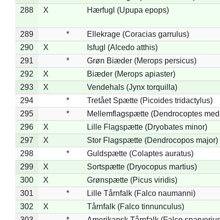
288
X
Hærfugl (Upupa epops)
289
*
Ellekrage (Coracias garrulus)
290
X
Isfugl (Alcedo atthis)
291
*
Grøn Biæder (Merops persicus)
292
X
Biæder (Merops apiaster)
293
X
Vendehals (Jynx torquilla)
294
*
Tretået Spætte (Picoides tridactylus)
295
*
Mellemflagspætte (Dendrocoptes med
296
X
Lille Flagspætte (Dryobates minor)
297
X
Stor Flagspætte (Dendrocopos major)
298
*
Guldspætte (Colaptes auratus)
299
X
Sortspætte (Dryocopus martius)
300
X
Grønspætte (Picus viridis)
301
*
Lille Tårnfalk (Falco naumanni)
302
X
Tårnfalk (Falco tinnunculus)
303
*
Amerikansk Tårnfalk (Falco sparverius