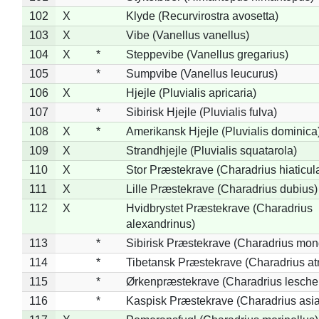
102
X
Klyde (Recurvirostra avosetta)
103
X
Vibe (Vanellus vanellus)
104
X
*
Steppevibe (Vanellus gregarius)
105
*
Sumpvibe (Vanellus leucurus)
106
X
Hjejle (Pluvialis apricaria)
107
*
Sibirisk Hjejle (Pluvialis fulva)
108
X
*
Amerikansk Hjejle (Pluvialis dominica
109
X
Strandhjejle (Pluvialis squatarola)
110
X
Stor Præstekrave (Charadrius hiaticul
111
X
Lille Præstekrave (Charadrius dubius)
112
X
Hvidbrystet Præstekrave (Charadrius
alexandrinus)
113
*
Sibirisk Præstekrave (Charadrius mon
114
*
Tibetansk Præstekrave (Charadrius atr
115
*
Ørkenpræstekrave (Charadrius leschen
116
*
Kaspisk Præstekrave (Charadrius asia