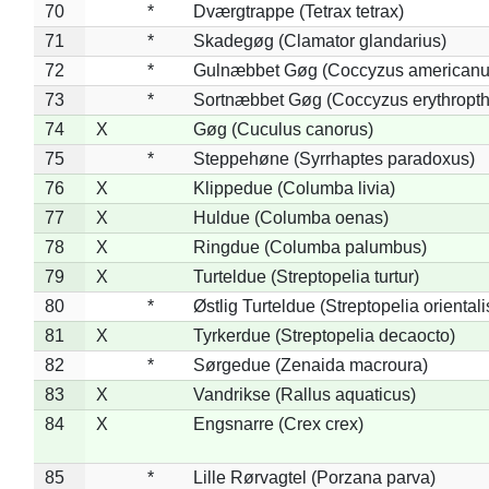
70
*
Dværgtrappe (Tetrax tetrax)
71
*
Skadegøg (Clamator glandarius)
72
*
Gulnæbbet Gøg (Coccyzus americanu
73
*
Sortnæbbet Gøg (Coccyzus erythropt
74
X
Gøg (Cuculus canorus)
75
*
Steppehøne (Syrrhaptes paradoxus)
76
X
Klippedue (Columba livia)
77
X
Huldue (Columba oenas)
78
X
Ringdue (Columba palumbus)
79
X
Turteldue (Streptopelia turtur)
80
*
Østlig Turteldue (Streptopelia orientali
81
X
Tyrkerdue (Streptopelia decaocto)
82
*
Sørgedue (Zenaida macroura)
83
X
Vandrikse (Rallus aquaticus)
84
X
Engsnarre (Crex crex)
85
*
Lille Rørvagtel (Porzana parva)