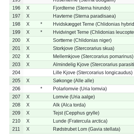
196
X
Fjordterne (Sterna hirundo)
197
X
Havterne (Sterna paradisaea)
198
X
*
Hvidskægget Terne (Chlidonias hybrid
199
X
*
Hvidvinget Terne (Chlidonias leucopte
200
X
Sortterne (Chlidonias niger)
201
X
Storkjove (Stercorarius skua)
202
X
Mellemkjove (Stercorarius pomarinus)
203
X
Almindelig Kjove (Stercorarius parasit
204
Lille Kjove (Stercorarius longicaudus)
205
X
Søkonge (Alle alle)
206
*
Polarlomvie (Uria lomvia)
207
X
Lomvie (Uria aalge)
208
X
Alk (Alca torda)
209
X
Tejst (Cepphus grylle)
210
X
Lunde (Fratercula arctica)
211
X
Rødstrubet Lom (Gavia stellata)