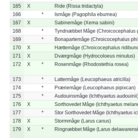
165
X
Ride (Rissa tridactyla)
166
*
Ismåge (Pagophila eburnea)
167
X
Sabinemåge (Xema sabini)
168
*
Tyndnæbbet Måge (Chroicocephalus 
169
*
Bonapartemåge (Chroicocephalus phil
170
X
Hættemåge (Chroicocephalus ridibun
171
X
Dværgmåge (Hydrocoloeus minutus)
172
X
*
Rosenmåge (Rhodostethia rosea)
173
*
Lattermåge (Leucophaeus atricilla)
174
*
Præriemåge (Leucophaeus pipixcan)
175
*
Audouinsmåge (Ichthyaetus audouinii
176
X
Sorthovedet Måge (Ichthyaetus melan
177
*
Stor Sorthovedet Måge (Ichthyaetus ic
178
X
Stormmåge (Larus canus)
179
X
*
Ringnæbbet Måge (Larus delawarensi