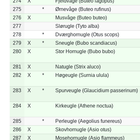
274
X
Fjeldvåge (Buteo lagopus)
275
*
Ørnevåge (Buteo rufinus)
276
X
Musvåge (Buteo buteo)
277
Slørugle (Tyto alba)
278
*
Dværghornugle (Otus scops)
279
X
*
Sneugle (Bubo scandiacus)
280
X
Stor Hornugle (Bubo bubo)
281
X
Natugle (Strix aluco)
282
X
*
Høgeugle (Surnia ulula)
283
X
*
Spurveugle (Glaucidium passerinum)
284
X
Kirkeugle (Athene noctua)
285
*
Perleugle (Aegolius funereus)
286
X
Skovhornugle (Asio otus)
287
X
Mosehornugle (Asio flammeus)