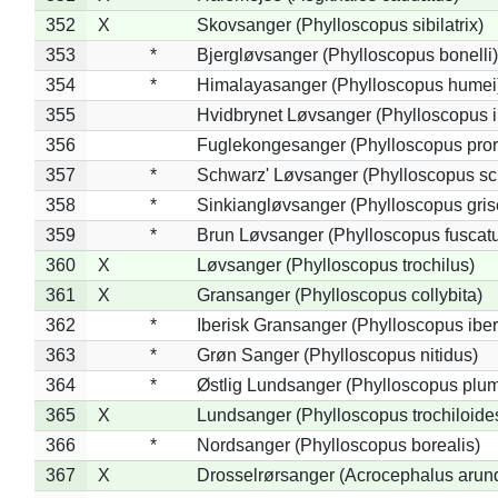
352
X
Skovsanger (Phylloscopus sibilatrix)
353
*
Bjergløvsanger (Phylloscopus bonelli)
354
*
Himalayasanger (Phylloscopus humei
355
Hvidbrynet Løvsanger (Phylloscopus i
356
Fuglekongesanger (Phylloscopus pror
357
*
Schwarz' Løvsanger (Phylloscopus sc
358
*
Sinkiangløvsanger (Phylloscopus gris
359
*
Brun Løvsanger (Phylloscopus fuscat
360
X
Løvsanger (Phylloscopus trochilus)
361
X
Gransanger (Phylloscopus collybita)
362
*
Iberisk Gransanger (Phylloscopus iber
363
*
Grøn Sanger (Phylloscopus nitidus)
364
*
Østlig Lundsanger (Phylloscopus plum
365
X
Lundsanger (Phylloscopus trochiloide
366
*
Nordsanger (Phylloscopus borealis)
367
X
Drosselrørsanger (Acrocephalus arun