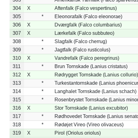
304
X
Aftenfalk (Falco vespertinus)
305
*
Eleonorafalk (Falco eleonorae)
306
X
Dværgfalk (Falco columbarius)
307
X
Lærkefalk (Falco subbuteo)
308
*
Slagfalk (Falco cherrug)
309
*
Jagtfalk (Falco rusticolus)
310
X
Vandrefalk (Falco peregrinus)
311
*
Brun Tornskade (Lanius cristatus)
312
X
Rødrygget Tornskade (Lanius collurio)
313
*
Turkestantornskade (Lanius phoenicur
314
*
Langhalet Tornskade (Lanius schach)
315
*
Rosenbrystet Tornskade (Lanius minor
316
X
Stor Tornskade (Lanius excubitor)
317
*
Rødhovedet Tornskade (Lanius senato
318
*
Rødøjet Vireo (Vireo olivaceus)
319
X
Pirol (Oriolus oriolus)