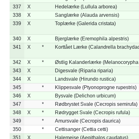
337
X
Hedelærke (Lullula arborea)
338
X
Sanglærke (Alauda arvensis)
339
X
Toplærke (Galerida cristata)
340
X
Bjerglærke (Eremophila alpestris)
341
X
*
Korttået Lærke (Calandrella brachydac
342
X
*
Østlig Kalanderlærke (Melanocorypha
343
X
Digesvale (Riparia riparia)
344
X
Landsvale (Hirundo rustica)
345
*
Klippesvale (Ptyonoprogne rupestris)
346
X
Bysvale (Delichon urbicum)
347
*
Rødbrystet Svale (Cecropis semirufa)
348
X
*
Rødrygget Svale (Cecropis rufula)
349
*
Amursvale (Cecropis daurica)
350
*
Cettisanger (Cettia cetti)
351
X
Halemejse (Aegithalos caudatus)