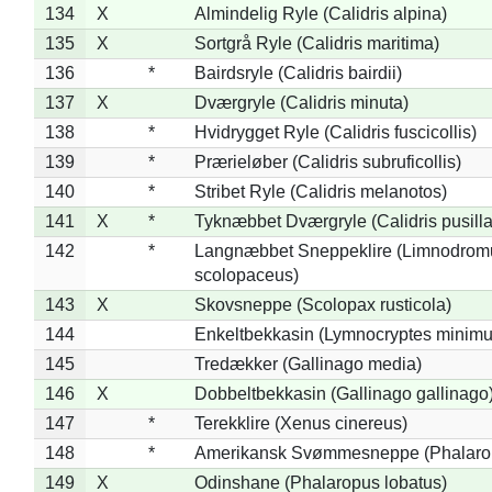
134
X
Almindelig Ryle (Calidris alpina)
135
X
Sortgrå Ryle (Calidris maritima)
136
*
Bairdsryle (Calidris bairdii)
137
X
Dværgryle (Calidris minuta)
138
*
Hvidrygget Ryle (Calidris fuscicollis)
139
*
Prærieløber (Calidris subruficollis)
140
*
Stribet Ryle (Calidris melanotos)
141
X
*
Tyknæbbet Dværgryle (Calidris pusilla
142
*
Langnæbbet Sneppeklire (Limnodrom
scolopaceus)
143
X
Skovsneppe (Scolopax rusticola)
144
Enkeltbekkasin (Lymnocryptes minimu
145
Tredækker (Gallinago media)
146
X
Dobbeltbekkasin (Gallinago gallinago
147
*
Terekklire (Xenus cinereus)
148
*
Amerikansk Svømmesneppe (Phalaropu
149
X
Odinshane (Phalaropus lobatus)