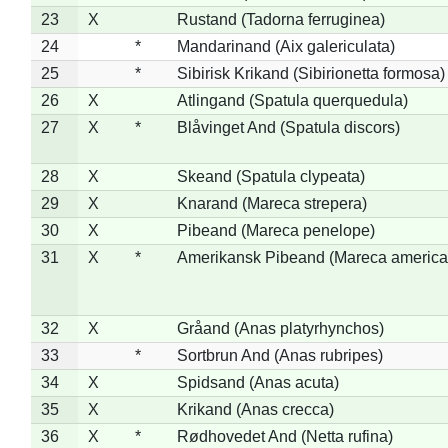
23
X
Rustand (Tadorna ferruginea)
24
*
Mandarinand (Aix galericulata)
25
*
Sibirisk Krikand (Sibirionetta formosa)
26
X
Atlingand (Spatula querquedula)
27
X
*
Blåvinget And (Spatula discors)
28
X
Skeand (Spatula clypeata)
29
X
Knarand (Mareca strepera)
30
X
Pibeand (Mareca penelope)
31
X
*
Amerikansk Pibeand (Mareca america
32
X
Gråand (Anas platyrhynchos)
33
*
Sortbrun And (Anas rubripes)
34
X
Spidsand (Anas acuta)
35
X
Krikand (Anas crecca)
36
X
*
Rødhovedet And (Netta rufina)