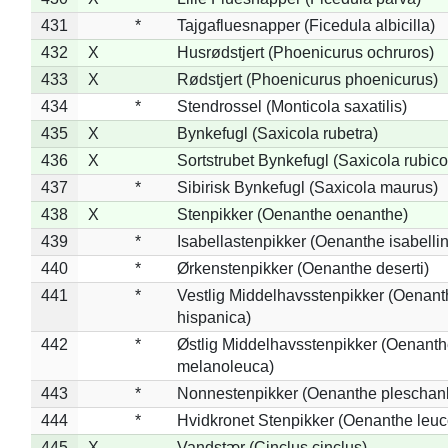
431
*
Tajgafluesnapper (Ficedula albicilla)
432
X
Husrødstjert (Phoenicurus ochruros)
433
X
Rødstjert (Phoenicurus phoenicurus)
434
*
Stendrossel (Monticola saxatilis)
435
X
Bynkefugl (Saxicola rubetra)
436
X
Sortstrubet Bynkefugl (Saxicola rubico
437
*
Sibirisk Bynkefugl (Saxicola maurus)
438
X
Stenpikker (Oenanthe oenanthe)
439
*
Isabellastenpikker (Oenanthe isabelli
440
*
Ørkenstenpikker (Oenanthe deserti)
441
*
Vestlig Middelhavsstenpikker (Oenant
hispanica)
442
*
Østlig Middelhavsstenpikker (Oenant
melanoleuca)
443
*
Nonnestenpikker (Oenanthe pleschan
444
*
Hvidkronet Stenpikker (Oenanthe leu
445
X
Vandstær (Cinclus cinclus)