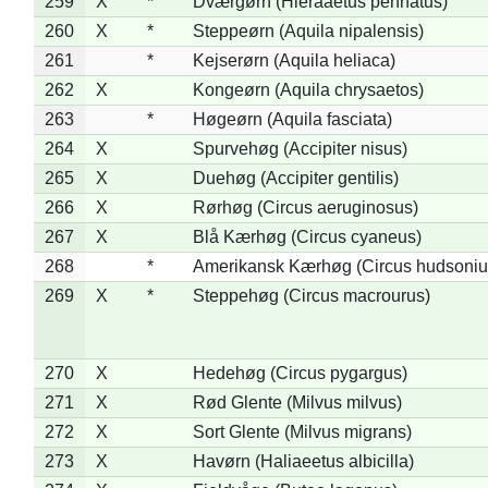
259
X
*
Dværgørn (Hieraaetus pennatus)
260
X
*
Steppeørn (Aquila nipalensis)
261
*
Kejserørn (Aquila heliaca)
262
X
Kongeørn (Aquila chrysaetos)
263
*
Høgeørn (Aquila fasciata)
264
X
Spurvehøg (Accipiter nisus)
265
X
Duehøg (Accipiter gentilis)
266
X
Rørhøg (Circus aeruginosus)
267
X
Blå Kærhøg (Circus cyaneus)
268
*
Amerikansk Kærhøg (Circus hudsoniu
269
X
*
Steppehøg (Circus macrourus)
270
X
Hedehøg (Circus pygargus)
271
X
Rød Glente (Milvus milvus)
272
X
Sort Glente (Milvus migrans)
273
X
Havørn (Haliaeetus albicilla)