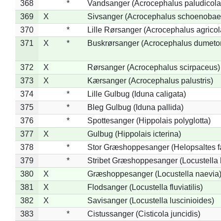
368
*
Vandsanger (Acrocephalus paludicola
369
X
Sivsanger (Acrocephalus schoenobae
370
*
Lille Rørsanger (Acrocephalus agricol
371
X
*
Buskrørsanger (Acrocephalus dumeto
372
X
Rørsanger (Acrocephalus scirpaceus)
373
X
Kærsanger (Acrocephalus palustris)
374
*
Lille Gulbug (Iduna caligata)
375
*
Bleg Gulbug (Iduna pallida)
376
*
Spottesanger (Hippolais polyglotta)
377
X
Gulbug (Hippolais icterina)
378
*
Stor Græshoppesanger (Helopsaltes fa
379
*
Stribet Græshoppesanger (Locustella 
380
X
Græshoppesanger (Locustella naevia
381
X
Flodsanger (Locustella fluviatilis)
382
X
Savisanger (Locustella luscinioides)
383
*
Cistussanger (Cisticola juncidis)