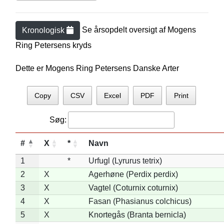
Se årsopdelt oversigt af
Mogens
Kronologisk
Ring Petersen
s kryds
Dette er Mogens Ring Petersens Danske Arter
Copy
CSV
Excel
PDF
Print
Søg:
#
X
*
Navn
1
*
Urfugl (Lyrurus tetrix)
2
X
Agerhøne (Perdix perdix)
3
X
Vagtel (Coturnix coturnix)
4
X
Fasan (Phasianus colchicus)
5
X
Knortegås (Branta bernicla)