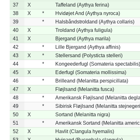
37
X
Taffeland (Aythya ferina)
38
X
*
Hvidøjet And (Aythya nyroca)
39
*
Halsbåndstroldand (Aythya collaris)
40
X
Troldand (Aythya fuligula)
41
X
Bjergand (Aythya marila)
42
*
Lille Bjergand (Aythya affinis)
43
X
*
Stellersand (Polysticta stelleri)
44
*
Kongeederfugl (Somateria spectabilis
45
X
Ederfugl (Somateria mollissima)
46
*
Brilleand (Melanitta perspicillata)
47
X
Fløjlsand (Melanitta fusca)
48
*
Amerikansk Fløjlsand (Melanitta degla
49
*
Sibirisk Fløjlsand (Melanitta stejnegeri
50
X
Sortand (Melanitta nigra)
51
*
Amerikansk Sortand (Melanitta ameri
52
X
Havlit (Clangula hyemalis)
53
X
Hvinand (Bucephala clangula)