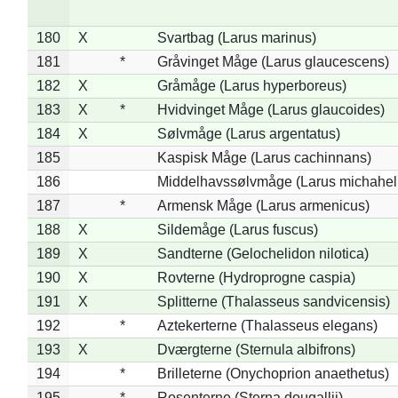
180
X
Svartbag (Larus marinus)
181
*
Gråvinget Måge (Larus glaucescens)
182
X
Gråmåge (Larus hyperboreus)
183
X
*
Hvidvinget Måge (Larus glaucoides)
184
X
Sølvmåge (Larus argentatus)
185
Kaspisk Måge (Larus cachinnans)
186
Middelhavssølvmåge (Larus michahell
187
*
Armensk Måge (Larus armenicus)
188
X
Sildemåge (Larus fuscus)
189
X
Sandterne (Gelochelidon nilotica)
190
X
Rovterne (Hydroprogne caspia)
191
X
Splitterne (Thalasseus sandvicensis)
192
*
Aztekerterne (Thalasseus elegans)
193
X
Dværgterne (Sternula albifrons)
194
*
Brilleterne (Onychoprion anaethetus)
195
*
Rosenterne (Sterna dougallii)