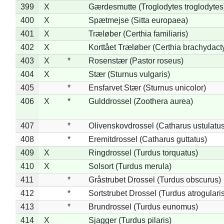
399
X
Gærdesmutte (Troglodytes troglodytes
400
X
Spætmejse (Sitta europaea)
401
X
Træløber (Certhia familiaris)
402
X
Korttået Træløber (Certhia brachydact
403
X
*
Rosenstær (Pastor roseus)
404
X
Stær (Sturnus vulgaris)
405
*
Ensfarvet Stær (Sturnus unicolor)
406
X
*
Gulddrossel (Zoothera aurea)
407
*
Olivenskovdrossel (Catharus ustulatus
408
*
Eremitdrossel (Catharus guttatus)
409
X
Ringdrossel (Turdus torquatus)
410
X
Solsort (Turdus merula)
411
*
Gråstrubet Drossel (Turdus obscurus)
412
*
Sortstrubet Drossel (Turdus atrogularis
413
*
Brundrossel (Turdus eunomus)
414
X
Sjagger (Turdus pilaris)