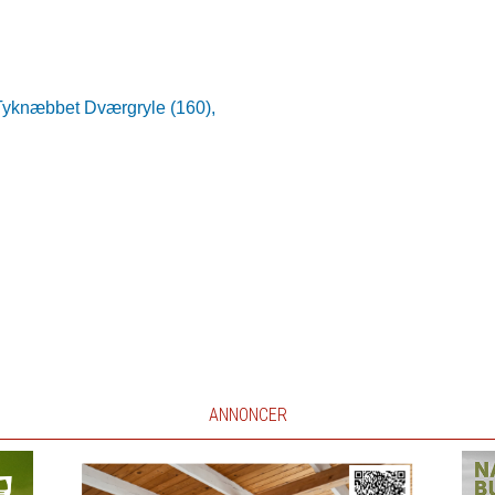
Tyknæbbet Dværgryle (160),
ANNONCER