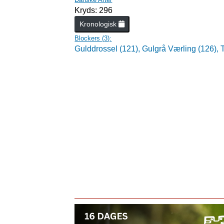
Kryds: 296
Kronologisk
Blockers (
3
):
Gulddrossel (121),
Gulgrå Værling (126),