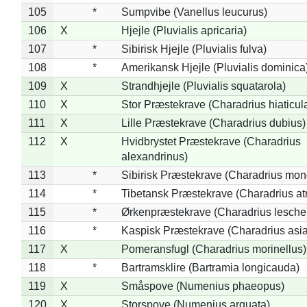
105
*
Sumpvibe (Vanellus leucurus)
106
X
Hjejle (Pluvialis apricaria)
107
*
Sibirisk Hjejle (Pluvialis fulva)
108
*
Amerikansk Hjejle (Pluvialis dominica
109
X
Strandhjejle (Pluvialis squatarola)
110
X
Stor Præstekrave (Charadrius hiaticul
111
X
Lille Præstekrave (Charadrius dubius)
112
X
Hvidbrystet Præstekrave (Charadrius
alexandrinus)
113
*
Sibirisk Præstekrave (Charadrius mon
114
*
Tibetansk Præstekrave (Charadrius atr
115
*
Ørkenpræstekrave (Charadrius leschen
116
*
Kaspisk Præstekrave (Charadrius asia
117
X
Pomeransfugl (Charadrius morinellus)
118
*
Bartramsklire (Bartramia longicauda)
119
X
Småspove (Numenius phaeopus)
120
X
Storspove (Numenius arquata)