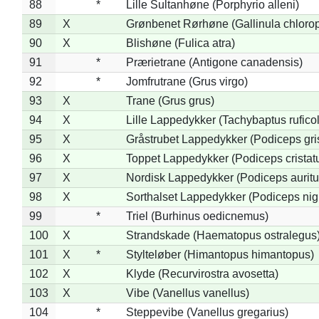
88
*
Lille Sultanhøne (Porphyrio alleni)
89
X
Grønbenet Rørhøne (Gallinula chloro
90
X
Blishøne (Fulica atra)
91
*
Prærietrane (Antigone canadensis)
92
*
Jomfrutrane (Grus virgo)
93
X
Trane (Grus grus)
94
X
Lille Lappedykker (Tachybaptus ruficol
95
X
Gråstrubet Lappedykker (Podiceps gr
96
X
Toppet Lappedykker (Podiceps cristat
97
X
Nordisk Lappedykker (Podiceps auritu
98
X
Sorthalset Lappedykker (Podiceps nigri
99
*
Triel (Burhinus oedicnemus)
100
X
Strandskade (Haematopus ostralegus
101
X
*
Stylteløber (Himantopus himantopus)
102
X
Klyde (Recurvirostra avosetta)
103
X
Vibe (Vanellus vanellus)
104
*
Steppevibe (Vanellus gregarius)