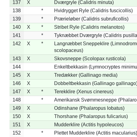
137
X
Dværgryle (Calidris minuta)
138
*
Hvidrygget Ryle (Calidris fuscicollis)
139
*
Prærieløber (Calidris subruficollis)
140
X
*
Stribet Ryle (Calidris melanotos)
141
*
Tyknæbbet Dværgryle (Calidris pusilla
142
X
*
Langnæbbet Sneppeklire (Limnodrom
scolopaceus)
143
X
Skovsneppe (Scolopax rusticola)
144
Enkeltbekkasin (Lymnocryptes minimu
145
X
Tredækker (Gallinago media)
146
X
Dobbeltbekkasin (Gallinago gallinago
147
X
*
Terekklire (Xenus cinereus)
148
*
Amerikansk Svømmesneppe (Phalaropu
149
X
Odinshane (Phalaropus lobatus)
150
X
Thorshane (Phalaropus fulicarius)
151
X
Mudderklire (Actitis hypoleucos)
152
*
Plettet Mudderklire (Actitis macularius