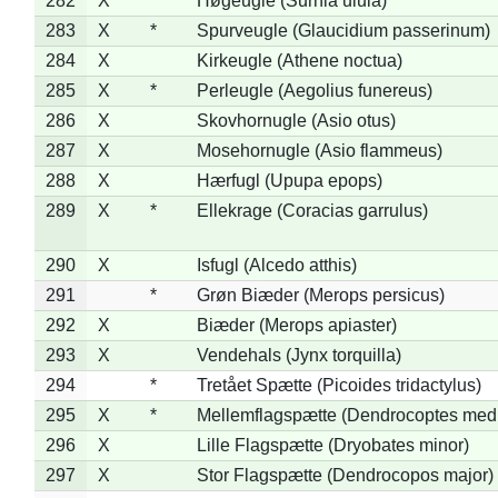
282
X
*
Høgeugle (Surnia ulula)
283
X
*
Spurveugle (Glaucidium passerinum)
284
X
Kirkeugle (Athene noctua)
285
X
*
Perleugle (Aegolius funereus)
286
X
Skovhornugle (Asio otus)
287
X
Mosehornugle (Asio flammeus)
288
X
Hærfugl (Upupa epops)
289
X
*
Ellekrage (Coracias garrulus)
290
X
Isfugl (Alcedo atthis)
291
*
Grøn Biæder (Merops persicus)
292
X
Biæder (Merops apiaster)
293
X
Vendehals (Jynx torquilla)
294
*
Tretået Spætte (Picoides tridactylus)
295
X
*
Mellemflagspætte (Dendrocoptes med
296
X
Lille Flagspætte (Dryobates minor)
297
X
Stor Flagspætte (Dendrocopos major)