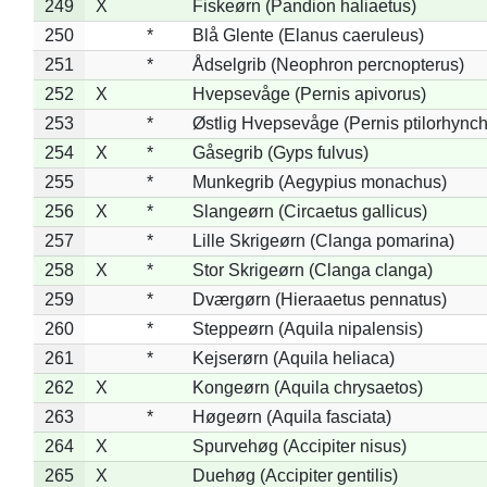
249
X
Fiskeørn (Pandion haliaetus)
250
*
Blå Glente (Elanus caeruleus)
251
*
Ådselgrib (Neophron percnopterus)
252
X
Hvepsevåge (Pernis apivorus)
253
*
Østlig Hvepsevåge (Pernis ptilorhync
254
X
*
Gåsegrib (Gyps fulvus)
255
*
Munkegrib (Aegypius monachus)
256
X
*
Slangeørn (Circaetus gallicus)
257
*
Lille Skrigeørn (Clanga pomarina)
258
X
*
Stor Skrigeørn (Clanga clanga)
259
*
Dværgørn (Hieraaetus pennatus)
260
*
Steppeørn (Aquila nipalensis)
261
*
Kejserørn (Aquila heliaca)
262
X
Kongeørn (Aquila chrysaetos)
263
*
Høgeørn (Aquila fasciata)
264
X
Spurvehøg (Accipiter nisus)
265
X
Duehøg (Accipiter gentilis)