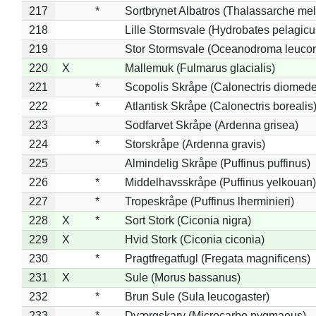
217
*
Sortbrynet Albatros (Thalassarche me
218
Lille Stormsvale (Hydrobates pelagicu
219
Stor Stormsvale (Oceanodroma leuco
220
X
Mallemuk (Fulmarus glacialis)
221
*
Scopolis Skråpe (Calonectris diomed
222
*
Atlantisk Skråpe (Calonectris borealis
223
Sodfarvet Skråpe (Ardenna grisea)
224
*
Storskråpe (Ardenna gravis)
225
Almindelig Skråpe (Puffinus puffinus)
226
*
Middelhavsskråpe (Puffinus yelkouan)
227
*
Tropeskråpe (Puffinus lherminieri)
228
X
*
Sort Stork (Ciconia nigra)
229
X
Hvid Stork (Ciconia ciconia)
230
*
Pragtfregatfugl (Fregata magnificens)
231
X
Sule (Morus bassanus)
232
*
Brun Sule (Sula leucogaster)
233
*
Dværgskarv (Microcarbo pygmaeus)