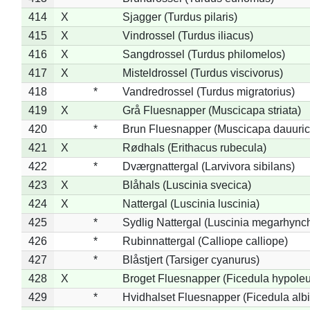
414
X
Sjagger (Turdus pilaris)
415
X
Vindrossel (Turdus iliacus)
416
X
Sangdrossel (Turdus philomelos)
417
X
Misteldrossel (Turdus viscivorus)
418
*
Vandredrossel (Turdus migratorius)
419
X
Grå Fluesnapper (Muscicapa striata)
420
*
Brun Fluesnapper (Muscicapa dauuric
421
X
Rødhals (Erithacus rubecula)
422
*
Dværgnattergal (Larvivora sibilans)
423
X
Blåhals (Luscinia svecica)
424
X
Nattergal (Luscinia luscinia)
425
*
Sydlig Nattergal (Luscinia megarhync
426
*
Rubinnattergal (Calliope calliope)
427
*
Blåstjert (Tarsiger cyanurus)
428
X
Broget Fluesnapper (Ficedula hypole
429
*
Hvidhalset Fluesnapper (Ficedula albic