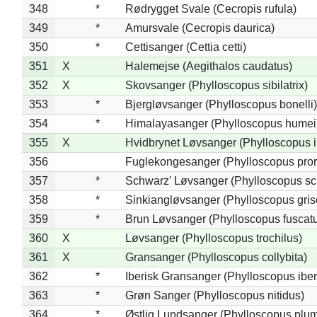
348
*
Rødrygget Svale (Cecropis rufula)
349
*
Amursvale (Cecropis daurica)
350
*
Cettisanger (Cettia cetti)
351
X
Halemejse (Aegithalos caudatus)
352
X
Skovsanger (Phylloscopus sibilatrix)
353
*
Bjergløvsanger (Phylloscopus bonelli)
354
*
Himalayasanger (Phylloscopus humei
355
X
Hvidbrynet Løvsanger (Phylloscopus i
356
Fuglekongesanger (Phylloscopus pror
357
*
Schwarz' Løvsanger (Phylloscopus sc
358
*
Sinkiangløvsanger (Phylloscopus gris
359
*
Brun Løvsanger (Phylloscopus fuscat
360
X
Løvsanger (Phylloscopus trochilus)
361
X
Gransanger (Phylloscopus collybita)
362
*
Iberisk Gransanger (Phylloscopus iber
363
*
Grøn Sanger (Phylloscopus nitidus)
364
*
Østlig Lundsanger (Phylloscopus plum