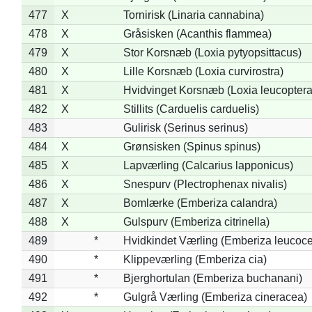
477
X
Tornirisk (Linaria cannabina)
478
X
Gråsisken (Acanthis flammea)
479
X
Stor Korsnæb (Loxia pytyopsittacus)
480
X
Lille Korsnæb (Loxia curvirostra)
481
X
Hvidvinget Korsnæb (Loxia leucoptera
482
X
Stillits (Carduelis carduelis)
483
Gulirisk (Serinus serinus)
484
X
Grønsisken (Spinus spinus)
485
X
Lapværling (Calcarius lapponicus)
486
X
Snespurv (Plectrophenax nivalis)
487
X
Bomlærke (Emberiza calandra)
488
X
Gulspurv (Emberiza citrinella)
489
*
Hvidkindet Værling (Emberiza leucoc
490
*
Klippeværling (Emberiza cia)
491
*
Bjerghortulan (Emberiza buchanani)
492
*
Gulgrå Værling (Emberiza cineracea)