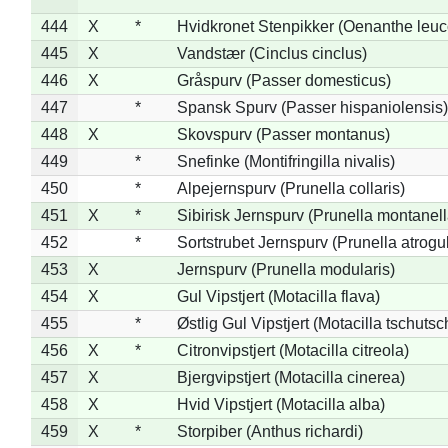
444
X
*
Hvidkronet Stenpikker (Oenanthe leu
445
X
Vandstær (Cinclus cinclus)
446
X
Gråspurv (Passer domesticus)
447
*
Spansk Spurv (Passer hispaniolensis)
448
X
Skovspurv (Passer montanus)
449
*
Snefinke (Montifringilla nivalis)
450
*
Alpejernspurv (Prunella collaris)
451
X
*
Sibirisk Jernspurv (Prunella montanell
452
*
Sortstrubet Jernspurv (Prunella atrogul
453
X
Jernspurv (Prunella modularis)
454
X
Gul Vipstjert (Motacilla flava)
455
*
Østlig Gul Vipstjert (Motacilla tschuts
456
X
*
Citronvipstjert (Motacilla citreola)
457
X
Bjergvipstjert (Motacilla cinerea)
458
X
Hvid Vipstjert (Motacilla alba)
459
X
*
Storpiber (Anthus richardi)