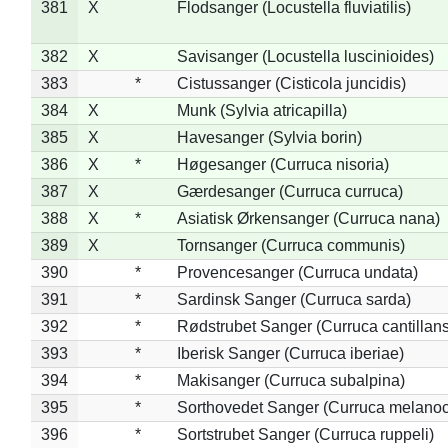
381
X
Flodsanger (Locustella fluviatilis)
382
X
Savisanger (Locustella luscinioides)
383
*
Cistussanger (Cisticola juncidis)
384
X
Munk (Sylvia atricapilla)
385
X
Havesanger (Sylvia borin)
386
X
*
Høgesanger (Curruca nisoria)
387
X
Gærdesanger (Curruca curruca)
388
X
*
Asiatisk Ørkensanger (Curruca nana)
389
X
Tornsanger (Curruca communis)
390
*
Provencesanger (Curruca undata)
391
*
Sardinsk Sanger (Curruca sarda)
392
*
Rødstrubet Sanger (Curruca cantillans
393
*
Iberisk Sanger (Curruca iberiae)
394
*
Makisanger (Curruca subalpina)
395
*
Sorthovedet Sanger (Curruca melano
396
*
Sortstrubet Sanger (Curruca ruppeli)