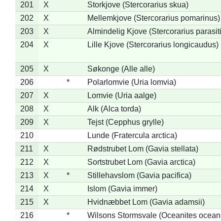
201
X
Storkjove (Stercorarius skua)
202
X
Mellemkjove (Stercorarius pomarinus)
203
X
Almindelig Kjove (Stercorarius parasit
204
X
Lille Kjove (Stercorarius longicaudus)
205
X
Søkonge (Alle alle)
206
*
Polarlomvie (Uria lomvia)
207
X
Lomvie (Uria aalge)
208
X
Alk (Alca torda)
209
X
Tejst (Cepphus grylle)
210
Lunde (Fratercula arctica)
211
X
Rødstrubet Lom (Gavia stellata)
212
X
Sortstrubet Lom (Gavia arctica)
213
X
*
Stillehavslom (Gavia pacifica)
214
X
Islom (Gavia immer)
215
X
Hvidnæbbet Lom (Gavia adamsii)
216
*
Wilsons Stormsvale (Oceanites ocean