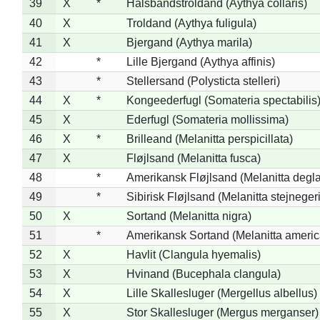
39
X
*
Halsbåndstroldand (Aythya collaris)
40
X
Troldand (Aythya fuligula)
41
X
Bjergand (Aythya marila)
42
*
Lille Bjergand (Aythya affinis)
43
*
Stellersand (Polysticta stelleri)
44
X
*
Kongeederfugl (Somateria spectabilis
45
X
Ederfugl (Somateria mollissima)
46
X
*
Brilleand (Melanitta perspicillata)
47
X
Fløjlsand (Melanitta fusca)
48
*
Amerikansk Fløjlsand (Melanitta degla
49
*
Sibirisk Fløjlsand (Melanitta stejnegeri
50
X
Sortand (Melanitta nigra)
51
*
Amerikansk Sortand (Melanitta ameri
52
X
Havlit (Clangula hyemalis)
53
X
Hvinand (Bucephala clangula)
54
X
Lille Skallesluger (Mergellus albellus)
55
X
Stor Skallesluger (Mergus merganser)