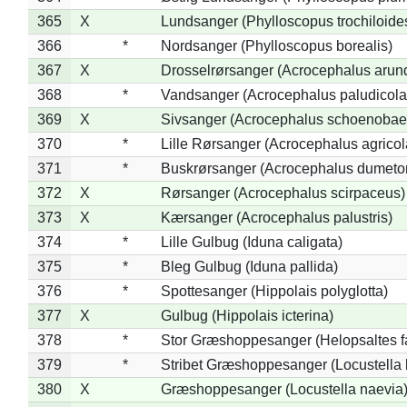
365
X
Lundsanger (Phylloscopus trochiloide
366
*
Nordsanger (Phylloscopus borealis)
367
X
Drosselrørsanger (Acrocephalus arun
368
*
Vandsanger (Acrocephalus paludicola
369
X
Sivsanger (Acrocephalus schoenobae
370
*
Lille Rørsanger (Acrocephalus agricol
371
*
Buskrørsanger (Acrocephalus dumeto
372
X
Rørsanger (Acrocephalus scirpaceus)
373
X
Kærsanger (Acrocephalus palustris)
374
*
Lille Gulbug (Iduna caligata)
375
*
Bleg Gulbug (Iduna pallida)
376
*
Spottesanger (Hippolais polyglotta)
377
X
Gulbug (Hippolais icterina)
378
*
Stor Græshoppesanger (Helopsaltes fa
379
*
Stribet Græshoppesanger (Locustella 
380
X
Græshoppesanger (Locustella naevia