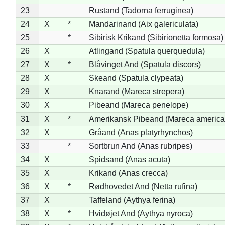
23
Rustand (Tadorna ferruginea)
24
X
*
Mandarinand (Aix galericulata)
25
*
Sibirisk Krikand (Sibirionetta formosa)
26
X
Atlingand (Spatula querquedula)
27
X
*
Blåvinget And (Spatula discors)
28
X
Skeand (Spatula clypeata)
29
X
Knarand (Mareca strepera)
30
X
Pibeand (Mareca penelope)
31
X
*
Amerikansk Pibeand (Mareca america
32
X
Gråand (Anas platyrhynchos)
33
*
Sortbrun And (Anas rubripes)
34
X
Spidsand (Anas acuta)
35
X
Krikand (Anas crecca)
36
X
*
Rødhovedet And (Netta rufina)
37
X
Taffeland (Aythya ferina)
38
X
*
Hvidøjet And (Aythya nyroca)