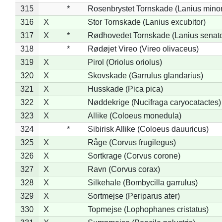
315
*
Rosenbrystet Tornskade (Lanius minor
316
X
Stor Tornskade (Lanius excubitor)
317
X
*
Rødhovedet Tornskade (Lanius senato
318
*
Rødøjet Vireo (Vireo olivaceus)
319
X
Pirol (Oriolus oriolus)
320
X
Skovskade (Garrulus glandarius)
321
X
Husskade (Pica pica)
322
X
Nøddekrige (Nucifraga caryocatactes)
323
X
Allike (Coloeus monedula)
324
*
Sibirisk Allike (Coloeus dauuricus)
325
X
Råge (Corvus frugilegus)
326
X
Sortkrage (Corvus corone)
327
X
Ravn (Corvus corax)
328
X
Silkehale (Bombycilla garrulus)
329
X
Sortmejse (Periparus ater)
330
X
Topmejse (Lophophanes cristatus)