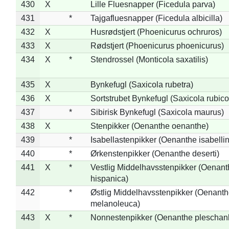
430
X
Lille Fluesnapper (Ficedula parva)
431
*
Tajgafluesnapper (Ficedula albicilla)
432
X
Husrødstjert (Phoenicurus ochruros)
433
X
Rødstjert (Phoenicurus phoenicurus)
434
X
*
Stendrossel (Monticola saxatilis)
435
X
Bynkefugl (Saxicola rubetra)
436
X
Sortstrubet Bynkefugl (Saxicola rubico
437
*
Sibirisk Bynkefugl (Saxicola maurus)
438
X
Stenpikker (Oenanthe oenanthe)
439
*
Isabellastenpikker (Oenanthe isabelli
440
*
Ørkenstenpikker (Oenanthe deserti)
441
X
*
Vestlig Middelhavsstenpikker (Oenant
hispanica)
442
*
Østlig Middelhavsstenpikker (Oenant
melanoleuca)
443
X
*
Nonnestenpikker (Oenanthe pleschan