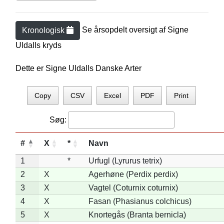
Se årsopdelt oversigt af
Signe
Kronologisk
Uldall
s kryds
Dette er Signe Uldalls Danske Arter
Copy
CSV
Excel
PDF
Print
Søg:
#
X
*
Navn
1
*
Urfugl (Lyrurus tetrix)
2
X
Agerhøne (Perdix perdix)
3
X
Vagtel (Coturnix coturnix)
4
X
Fasan (Phasianus colchicus)
5
X
Knortegås (Branta bernicla)