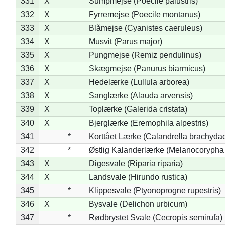
331
X
Sumpmejse (Poecile palustris)
332
X
Fyrremejse (Poecile montanus)
333
X
Blåmejse (Cyanistes caeruleus)
334
X
Musvit (Parus major)
335
X
Pungmejse (Remiz pendulinus)
336
X
Skægmejse (Panurus biarmicus)
337
X
Hedelærke (Lullula arborea)
338
X
Sanglærke (Alauda arvensis)
339
X
Toplærke (Galerida cristata)
340
X
Bjerglærke (Eremophila alpestris)
341
*
Korttået Lærke (Calandrella brachydac
342
*
Østlig Kalanderlærke (Melanocorypha
343
X
Digesvale (Riparia riparia)
344
X
Landsvale (Hirundo rustica)
345
*
Klippesvale (Ptyonoprogne rupestris)
346
X
Bysvale (Delichon urbicum)
347
*
Rødbrystet Svale (Cecropis semirufa)