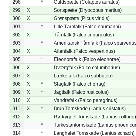
298
*
Guldspætte (Colaptes auratus)
299
X
Sortspætte (Dryocopus martius)
300
X
Grønspætte (Picus viridis)
301
*
Lille Tårnfalk (Falco naumanni)
302
X
Tårnfalk (Falco tinnunculus)
303
*
Amerikansk Tårnfalk (Falco sparverius
304
X
Aftenfalk (Falco vespertinus)
305
*
Eleonorafalk (Falco eleonorae)
306
X
Dværgfalk (Falco columbarius)
307
X
Lærkefalk (Falco subbuteo)
308
X
*
Slagfalk (Falco cherrug)
309
X
*
Jagtfalk (Falco rusticolus)
310
X
Vandrefalk (Falco peregrinus)
311
X
*
Brun Tornskade (Lanius cristatus)
312
X
Rødrygget Tornskade (Lanius collurio)
313
*
Turkestantornskade (Lanius phoenicur
314
*
Langhalet Tornskade (Lanius schach)