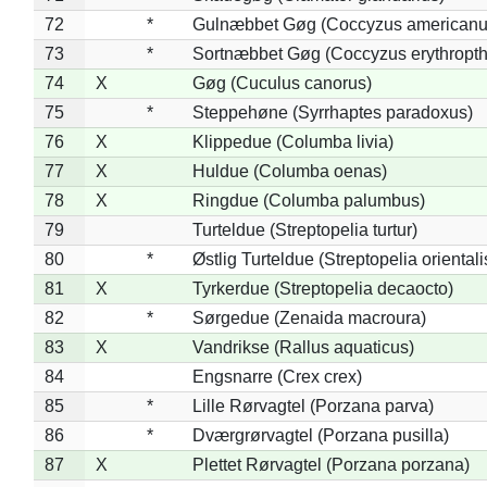
72
*
Gulnæbbet Gøg (Coccyzus americanu
73
*
Sortnæbbet Gøg (Coccyzus erythropt
74
X
Gøg (Cuculus canorus)
75
*
Steppehøne (Syrrhaptes paradoxus)
76
X
Klippedue (Columba livia)
77
X
Huldue (Columba oenas)
78
X
Ringdue (Columba palumbus)
79
Turteldue (Streptopelia turtur)
80
*
Østlig Turteldue (Streptopelia orientali
81
X
Tyrkerdue (Streptopelia decaocto)
82
*
Sørgedue (Zenaida macroura)
83
X
Vandrikse (Rallus aquaticus)
84
Engsnarre (Crex crex)
85
*
Lille Rørvagtel (Porzana parva)
86
*
Dværgrørvagtel (Porzana pusilla)
87
X
Plettet Rørvagtel (Porzana porzana)