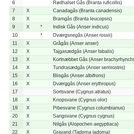
6
Rødhalset Gås (Branta ruficollis)
7
X
Canadagås (Branta canadensis)
8
X
Bramgås (Branta leucopsis)
9
X
*
Indisk Gås (Anser indicus)
10
*
Dværgsnegås (Anser rossii)
11
X
Grågås (Anser anser)
12
X
Tajgasædgås (Anser fabalis)
13
X
Kortnæbbet Gås (Anser brachyrhynch
14
X
Tundrasædgås (Anser serrirostris)
15
X
Blisgås (Anser albifrons)
16
X
Dværggås (Anser erythropus)
17
Sortsvane (Cygnus atratus)
18
X
Knopsvane (Cygnus olor)
19
X
Pibesvane (Cygnus columbianus)
20
X
Sangsvane (Cygnus cygnus)
21
X
Nilgås (Alopochen aegyptiaca)
22
X
Gravand (Tadorna tadorna)