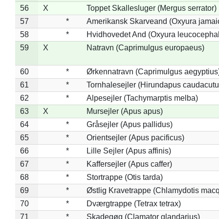
56
X
Toppet Skallesluger (Mergus serrator)
57
*
Amerikansk Skarveand (Oxyura jamai
58
*
Hvidhovedet And (Oxyura leucocepha
59
X
Natravn (Caprimulgus europaeus)
60
*
Ørkennatravn (Caprimulgus aegyptius
61
*
Tornhalesejler (Hirundapus caudacutu
62
*
Alpesejler (Tachymarptis melba)
63
X
Mursejler (Apus apus)
64
*
Gråsejler (Apus pallidus)
65
*
Orientsejler (Apus pacificus)
66
*
Lille Sejler (Apus affinis)
67
*
Kaffersejler (Apus caffer)
68
*
Stortrappe (Otis tarda)
69
*
Østlig Kravetrappe (Chlamydotis macq
70
*
Dværgtrappe (Tetrax tetrax)
71
*
Skadegøg (Clamator glandarius)