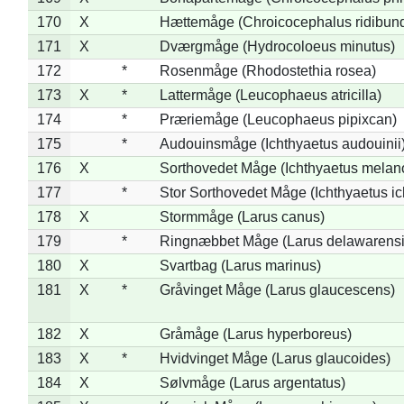
170
X
Hættemåge (Chroicocephalus ridibun
171
X
Dværgmåge (Hydrocoloeus minutus)
172
*
Rosenmåge (Rhodostethia rosea)
173
X
*
Lattermåge (Leucophaeus atricilla)
174
*
Præriemåge (Leucophaeus pipixcan)
175
*
Audouinsmåge (Ichthyaetus audouinii
176
X
Sorthovedet Måge (Ichthyaetus melan
177
*
Stor Sorthovedet Måge (Ichthyaetus ic
178
X
Stormmåge (Larus canus)
179
*
Ringnæbbet Måge (Larus delawarensi
180
X
Svartbag (Larus marinus)
181
X
*
Gråvinget Måge (Larus glaucescens)
182
X
Gråmåge (Larus hyperboreus)
183
X
*
Hvidvinget Måge (Larus glaucoides)
184
X
Sølvmåge (Larus argentatus)