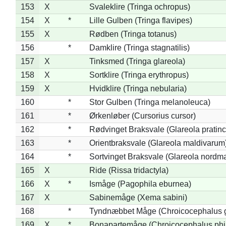
153
X
Svaleklire (Tringa ochropus)
154
X
*
Lille Gulben (Tringa flavipes)
155
X
Rødben (Tringa totanus)
156
*
Damklire (Tringa stagnatilis)
157
X
Tinksmed (Tringa glareola)
158
X
Sortklire (Tringa erythropus)
159
X
Hvidklire (Tringa nebularia)
160
*
Stor Gulben (Tringa melanoleuca)
161
*
Ørkenløber (Cursorius cursor)
162
*
Rødvinget Braksvale (Glareola pratinc
163
*
Orientbraksvale (Glareola maldivarum
164
*
Sortvinget Braksvale (Glareola nordm
165
X
Ride (Rissa tridactyla)
166
X
*
Ismåge (Pagophila eburnea)
167
X
Sabinemåge (Xema sabini)
168
*
Tyndnæbbet Måge (Chroicocephalus 
169
X
*
Bonapartemåge (Chroicocephalus phil