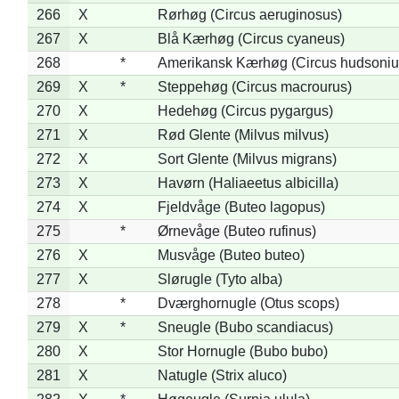
266
X
Rørhøg (Circus aeruginosus)
267
X
Blå Kærhøg (Circus cyaneus)
268
*
Amerikansk Kærhøg (Circus hudsoniu
269
X
*
Steppehøg (Circus macrourus)
270
X
Hedehøg (Circus pygargus)
271
X
Rød Glente (Milvus milvus)
272
X
Sort Glente (Milvus migrans)
273
X
Havørn (Haliaeetus albicilla)
274
X
Fjeldvåge (Buteo lagopus)
275
*
Ørnevåge (Buteo rufinus)
276
X
Musvåge (Buteo buteo)
277
X
Slørugle (Tyto alba)
278
*
Dværghornugle (Otus scops)
279
X
*
Sneugle (Bubo scandiacus)
280
X
Stor Hornugle (Bubo bubo)
281
X
Natugle (Strix aluco)