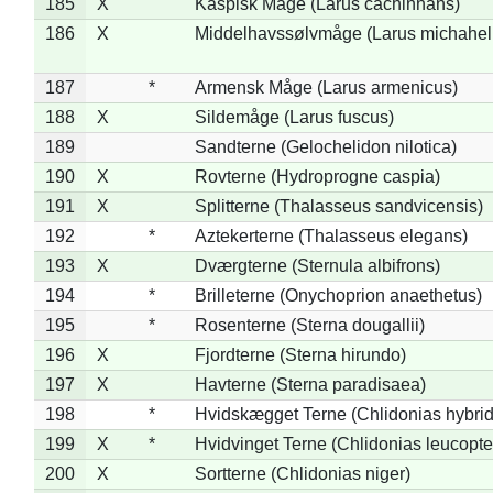
185
X
Kaspisk Måge (Larus cachinnans)
186
X
Middelhavssølvmåge (Larus michahell
187
*
Armensk Måge (Larus armenicus)
188
X
Sildemåge (Larus fuscus)
189
Sandterne (Gelochelidon nilotica)
190
X
Rovterne (Hydroprogne caspia)
191
X
Splitterne (Thalasseus sandvicensis)
192
*
Aztekerterne (Thalasseus elegans)
193
X
Dværgterne (Sternula albifrons)
194
*
Brilleterne (Onychoprion anaethetus)
195
*
Rosenterne (Sterna dougallii)
196
X
Fjordterne (Sterna hirundo)
197
X
Havterne (Sterna paradisaea)
198
*
Hvidskægget Terne (Chlidonias hybrid
199
X
*
Hvidvinget Terne (Chlidonias leucopte
200
X
Sortterne (Chlidonias niger)