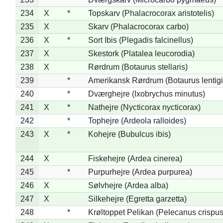
234
X
*
Topskarv (Phalacrocorax aristotelis)
235
X
Skarv (Phalacrocorax carbo)
236
X
*
Sort Ibis (Plegadis falcinellus)
237
X
Skestork (Platalea leucorodia)
238
X
Rørdrum (Botaurus stellaris)
239
*
Amerikansk Rørdrum (Botaurus lentig
240
*
Dværghejre (Ixobrychus minutus)
241
X
*
Nathejre (Nycticorax nycticorax)
242
*
Tophejre (Ardeola ralloides)
243
X
*
Kohejre (Bubulcus ibis)
244
X
Fiskehejre (Ardea cinerea)
245
*
Purpurhejre (Ardea purpurea)
246
X
Sølvhejre (Ardea alba)
247
X
Silkehejre (Egretta garzetta)
248
*
Krøltoppet Pelikan (Pelecanus crispus