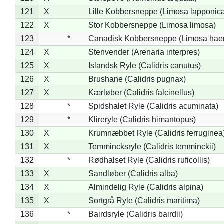
121
X
Lille Kobbersneppe (Limosa lapponic
122
X
Stor Kobbersneppe (Limosa limosa)
123
*
Canadisk Kobbersneppe (Limosa hae
124
X
Stenvender (Arenaria interpres)
125
X
Islandsk Ryle (Calidris canutus)
126
X
Brushane (Calidris pugnax)
127
X
Kærløber (Calidris falcinellus)
128
*
Spidshalet Ryle (Calidris acuminata)
129
*
Klireryle (Calidris himantopus)
130
X
Krumnæbbet Ryle (Calidris ferruginea
131
X
Temmincksryle (Calidris temminckii)
132
*
Rødhalset Ryle (Calidris ruficollis)
133
X
Sandløber (Calidris alba)
134
X
Almindelig Ryle (Calidris alpina)
135
X
Sortgrå Ryle (Calidris maritima)
136
*
Bairdsryle (Calidris bairdii)