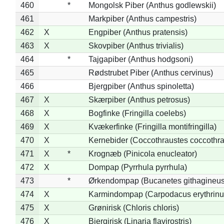
460
*
Mongolsk Piber (Anthus godlewskii)
461
Markpiber (Anthus campestris)
462
X
Engpiber (Anthus pratensis)
463
X
Skovpiber (Anthus trivialis)
464
*
Tajgapiber (Anthus hodgsoni)
465
Rødstrubet Piber (Anthus cervinus)
466
Bjergpiber (Anthus spinoletta)
467
X
Skærpiber (Anthus petrosus)
468
X
Bogfinke (Fringilla coelebs)
469
X
Kvækerfinke (Fringilla montifringilla)
470
X
Kernebider (Coccothraustes coccothra
471
X
*
Krognæb (Pinicola enucleator)
472
X
Dompap (Pyrrhula pyrrhula)
473
*
Ørkendompap (Bucanetes githagineus
474
X
Karmindompap (Carpodacus erythrinu
475
X
Grønirisk (Chloris chloris)
476
X
Bjergirisk (Linaria flavirostris)