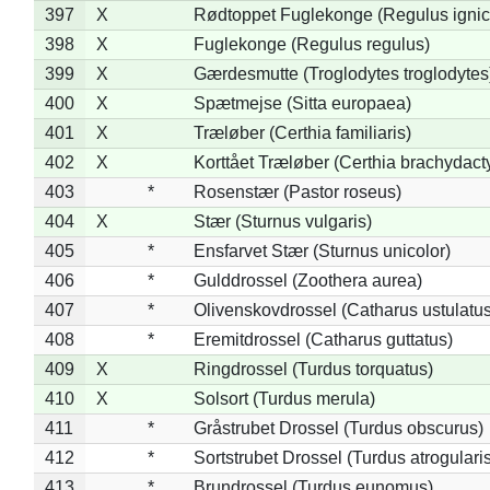
397
X
Rødtoppet Fuglekonge (Regulus ignica
398
X
Fuglekonge (Regulus regulus)
399
X
Gærdesmutte (Troglodytes troglodytes
400
X
Spætmejse (Sitta europaea)
401
X
Træløber (Certhia familiaris)
402
X
Korttået Træløber (Certhia brachydact
403
*
Rosenstær (Pastor roseus)
404
X
Stær (Sturnus vulgaris)
405
*
Ensfarvet Stær (Sturnus unicolor)
406
*
Gulddrossel (Zoothera aurea)
407
*
Olivenskovdrossel (Catharus ustulatus
408
*
Eremitdrossel (Catharus guttatus)
409
X
Ringdrossel (Turdus torquatus)
410
X
Solsort (Turdus merula)
411
*
Gråstrubet Drossel (Turdus obscurus)
412
*
Sortstrubet Drossel (Turdus atrogularis
413
*
Brundrossel (Turdus eunomus)