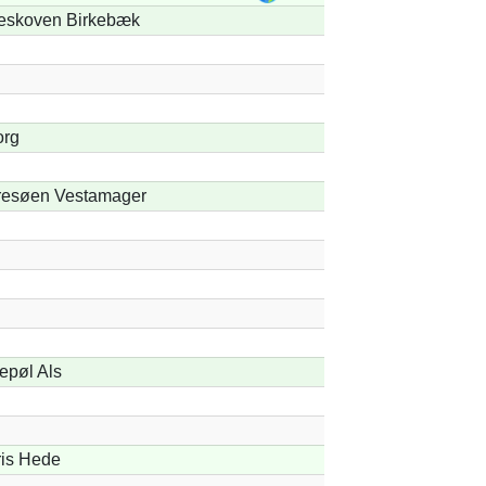
eskoven Birkebæk
org
resøen Vestamager
epøl Als
ris Hede