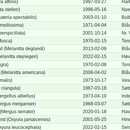
a affinis)
1997-03-27
Har
a stelleri)
1996-05-16
Nye
teria spectabilis)
2003-01-10
Bul
mollissima)
1971-04-04
Blå
erspicillata)
2001-10-14
Nr.
fusca)
1970-02-15
Tor
 (Melanitta deglandi)
2013-02-09
Blå
elanitta stejnegeri)
2022-02-15
Høv
igra)
1970-02-08
Tor
(Melanitta americana)
2006-04-02
Blå
malis)
1973-10-17
Ves
 clangula)
1967-03-18
Søb
ergellus albellus)
1973-04-10
Inde
Mergus merganser)
1968-03-07
Søb
(Mergus serrator)
2020-01-18
Hav
nd (Oxyura jamaicensis)
2001-05-25
Hin
xyura leucocephala)
2022-02-15
Sel