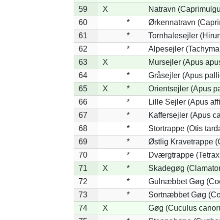
59
X
Natravn (Caprimulg
60
*
Ørkennatravn (Capri
61
*
Tornhalesejler (Hir
62
*
Alpesejler (Tachyma
63
X
Mursejler (Apus apu
64
*
Gråsejler (Apus pall
65
X
*
Orientsejler (Apus pa
66
*
Lille Sejler (Apus aff
67
*
Kaffersejler (Apus ca
68
*
Stortrappe (Otis tard
69
*
Østlig Kravetrappe 
70
*
Dværgtrappe (Tetrax 
71
X
*
Skadegøg (Clamator
72
*
Gulnæbbet Gøg (Co
73
*
Sortnæbbet Gøg (Co
74
X
Gøg (Cuculus canor