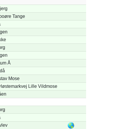
jerg
boøre Tange
å
gen
kke
org
gen
tum Å
ldå
stav Mose
Høstemarkvej Lille Vildmose
åen
org
å
vlev