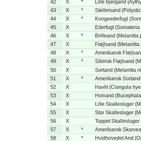
42
X
*
Lille Bjergand (Aythy
43
X
*
Stellersand (Polystict
44
X
*
Kongeederfugl (Soma
45
X
Ederfugl (Somateria 
46
X
*
Brilleand (Melanitta p
47
X
Fløjlsand (Melanitta 
48
X
*
Amerikansk Fløjlsand
49
X
*
Sibirisk Fløjlsand (M
50
X
Sortand (Melanitta n
51
X
*
Amerikansk Sortand 
52
X
Havlit (Clangula hye
53
X
Hvinand (Bucephala
54
X
Lille Skallesluger (M
55
X
Stor Skallesluger (
56
X
Toppet Skallesluger 
57
X
*
Amerikansk Skarvea
58
X
*
Hvidhovedet And (O