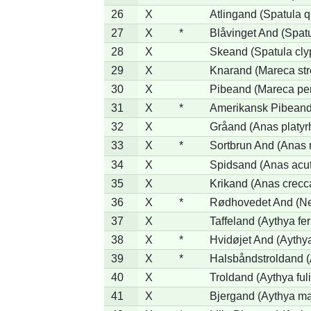
26
X
Atlingand (Spatula 
27
X
*
Blåvinget And (Spatu
28
X
Skeand (Spatula cly
29
X
Knarand (Mareca str
30
X
Pibeand (Mareca pe
31
X
*
Amerikansk Pibeand
32
X
Gråand (Anas platyr
33
X
*
Sortbrun And (Anas 
34
X
Spidsand (Anas acu
35
X
Krikand (Anas crecc
36
X
*
Rødhovedet And (Net
37
X
Taffeland (Aythya fer
38
X
*
Hvidøjet And (Aythy
39
X
*
Halsbåndstroldand (A
40
X
Troldand (Aythya ful
41
X
Bjergand (Aythya ma