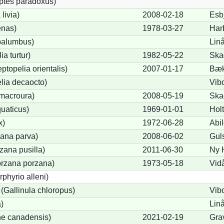
ptes paradoxus)
livia)
2008-02-18
Esb
nas)
1978-03-27
Har
palumbus)
Lin
ia turtur)
1982-05-22
Ska
eptopelia orientalis)
2007-01-17
Bæ
lia decaocto)
Vib
macroura)
2008-05-19
Ska
uaticus)
1969-01-01
Hol
x)
1972-06-28
Abi
zana parva)
2008-06-02
Gul
zana pusilla)
2011-06-30
Ny 
orzana porzana)
1973-05-18
Vid
phyrio alleni)
Gallinula chloropus)
Vib
)
Lin
ne canadensis)
2021-02-19
Gra