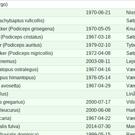
rgo)
1970-06-21
Nis
chybaptus ruficollis)
Søb
ker (Podiceps grisegena)
1970-05-05
Knu
(Podiceps cristatus)
1967-03-18
Søb
 (Podiceps auritus)
1979-02-10
Tyb
er (Podiceps nigricollis)
1972-04-08
Søb
icnemus)
2003-08-11
Lej
topus ostralegus)
1967-04-16
Vær
opus himantopus)
1976-05-14
Vær
 avosetta)
1967-04-29
Vær
lus)
Lin
s gregarius)
2000-07-17
Vill
leucurus)
2000-06-08
Har
caria)
1967-04-22
Vær
alis fulva)
2014-07-30
Mar
luvialis dominica)
1999-05-15
Rø