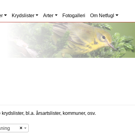
er
Krydslister
Arter
Fotogalleri
Om Netfugl
krydslister, bl.a. årsartslister, kommuner, osv.
×
sning