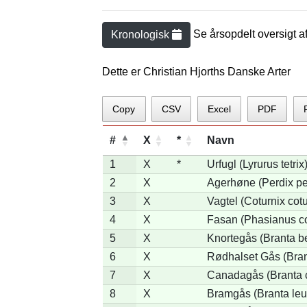
Se årsopdelt oversigt a
Kronologisk
Dette er Christian Hjorths Danske Arter
Copy
CSV
Excel
PDF
#
X
*
Navn
1
X
*
Urfugl (Lyrurus tetrix
2
X
Agerhøne (Perdix pe
3
X
Vagtel (Coturnix cotu
4
X
Fasan (Phasianus co
5
X
Knortegås (Branta be
6
X
Rødhalset Gås (Brant
7
X
Canadagås (Branta 
8
X
Bramgås (Branta leu