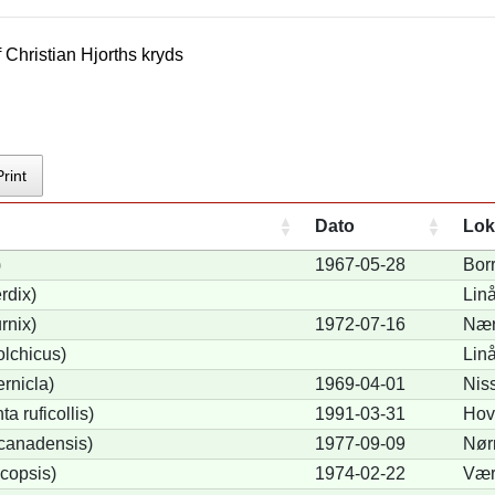
f
Christian Hjorth
s kryds
Print
Dato
Lok
)
1967-05-28
Bor
rdix)
Lin
rnix)
1972-07-16
Nær
lchicus)
Lin
rnicla)
1969-04-01
Nis
a ruficollis)
1991-03-31
Hov
canadensis)
1977-09-09
Nør
copsis)
1974-02-22
Vær