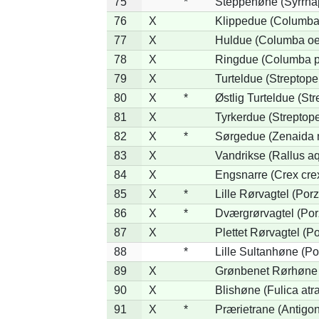
75
*
Steppehøne (Syrrha
76
X
Klippedue (Columba 
77
X
Huldue (Columba oe
78
X
Ringdue (Columba 
79
X
Turteldue (Streptopel
80
X
*
Østlig Turteldue (Str
81
X
Tyrkerdue (Streptope
82
X
*
Sørgedue (Zenaida 
83
X
Vandrikse (Rallus aq
84
X
Engsnarre (Crex cre
85
X
*
Lille Rørvagtel (Por
86
X
*
Dværgrørvagtel (Por
87
X
Plettet Rørvagtel (P
88
*
Lille Sultanhøne (Por
89
X
Grønbenet Rørhøne (
90
X
Blishøne (Fulica atra
91
X
*
Prærietrane (Antigo