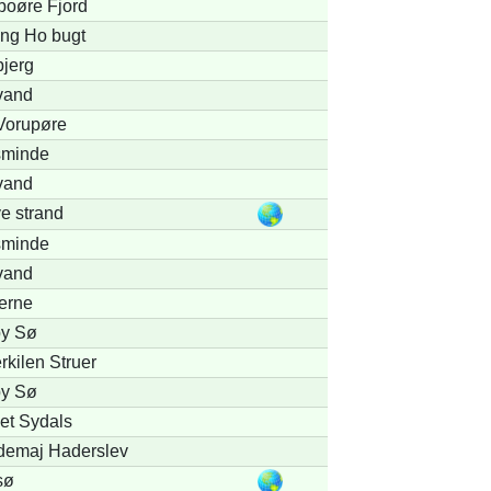
boøre Fjord
ng Ho bugt
bjerg
vand
 Vorupøre
sminde
vand
e strand
sminde
vand
erne
y Sø
rkilen Struer
y Sø
et Sydals
demaj Haderslev
sø