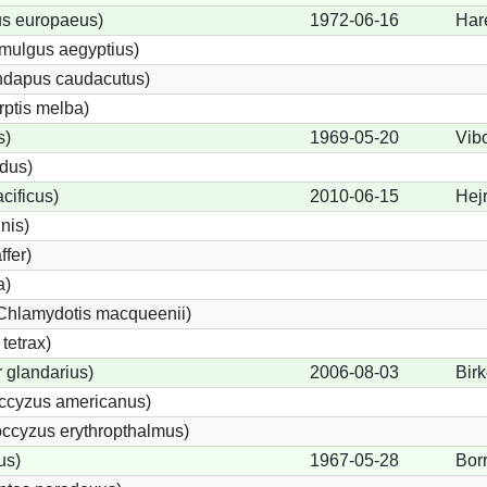
us europaeus)
1972-06-16
Har
mulgus aegyptius)
undapus caudacutus)
rptis melba)
s)
1969-05-20
Vib
idus)
cificus)
2010-06-15
Hej
inis)
ffer)
a)
(Chlamydotis macqueenii)
tetrax)
 glandarius)
2006-08-03
Birk
ccyzus americanus)
ccyzus erythropthalmus)
us)
1967-05-28
Bor