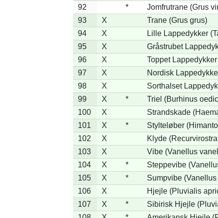
92
*
Jomfrutrane (Grus vi
93
X
Trane (Grus grus)
94
X
Lille Lappedykker (Ta
95
X
Gråstrubet Lappedyk
96
X
Toppet Lappedykker 
97
X
Nordisk Lappedykker
98
X
Sorthalset Lappedykk
99
X
*
Triel (Burhinus oed
100
X
Strandskade (Haema
101
X
*
Stylteløber (Himant
102
X
Klyde (Recurvirostra
103
X
Vibe (Vanellus vanel
104
X
*
Steppevibe (Vanellu
105
X
*
Sumpvibe (Vanellus 
106
X
Hjejle (Pluvialis apri
107
X
*
Sibirisk Hjejle (Pluvi
108
X
*
Amerikansk Hjejle (P