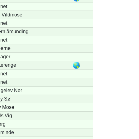
net
e Vildmose
net
ern åmunding
net
perne
ager
terenge
net
net
ggelev Nor
y Sø
y Mose
ls Vig
org
sminde