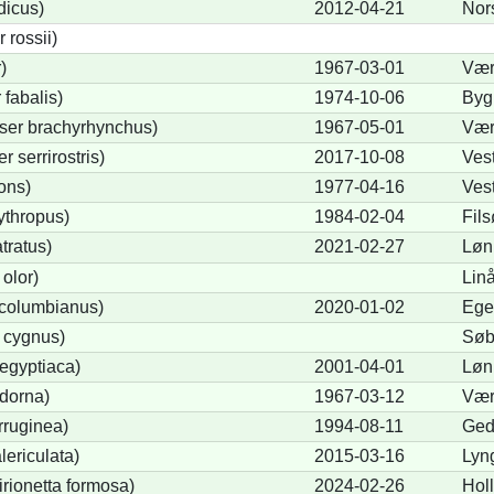
dicus)
2012-04-21
Nor
rossii)
)
1967-03-01
Vær
fabalis)
1974-10-06
Byg
ser brachyrhynchus)
1967-05-01
Vær
serrirostris)
2017-10-08
Vest
ons)
1977-04-16
Vest
ythropus)
1984-02-04
Fils
tratus)
2021-02-27
Løn
olor)
Lin
columbianus)
2020-01-02
Ege
 cygnus)
Søb
egyptiaca)
2001-04-01
Løn
dorna)
1967-03-12
Vær
rruginea)
1994-08-11
Ged
ericulata)
2015-03-16
Lyn
irionetta formosa)
2024-02-26
Hol