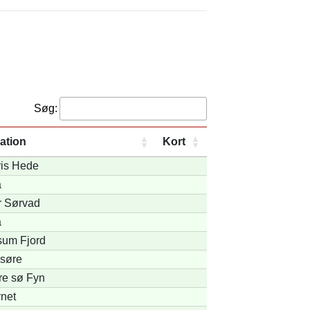
Søg:
ation
Kort
ris Hede
å
 Sørvad
å
sum Fjord
søre
re sø Fyn
net