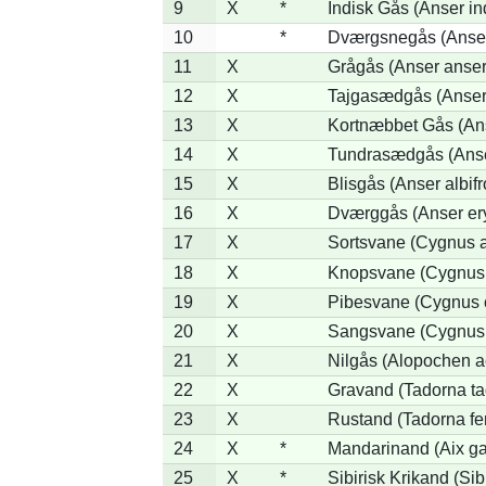
9
X
*
Indisk Gås (Anser in
10
*
Dværgsnegås (Anser 
11
X
Grågås (Anser anser
12
X
Tajgasædgås (Anser 
13
X
Kortnæbbet Gås (An
14
X
Tundrasædgås (Anser 
15
X
Blisgås (Anser albifr
16
X
Dværggås (Anser er
17
X
Sortsvane (Cygnus a
18
X
Knopsvane (Cygnus 
19
X
Pibesvane (Cygnus 
20
X
Sangsvane (Cygnus
21
X
Nilgås (Alopochen a
22
X
Gravand (Tadorna ta
23
X
Rustand (Tadorna fe
24
X
*
Mandarinand (Aix gal
25
X
*
Sibirisk Krikand (Sib