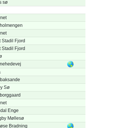
s sø
net
holmengen
net
 Stadil Fjord
 Stadil Fjord
ø
nehedevej
å
baksande
y Sø
borggaard
net
dal Enge
gby Møllesø
løse Bradning