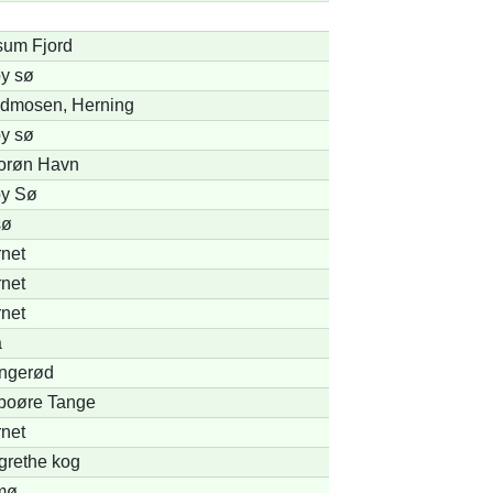
sum Fjord
y sø
dmosen, Herning
y sø
orøn Havn
y Sø
sø
net
net
net
å
ingerød
boøre Tange
net
grethe kog
mø