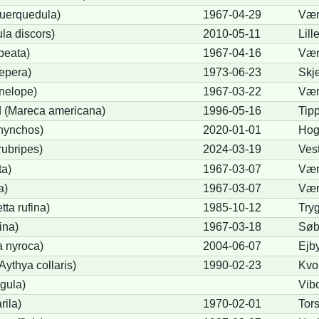
querquedula)
1967-04-29
Vær
la discors)
2010-05-11
Lill
peata)
1967-04-16
Vær
epera)
1973-06-23
Skj
nelope)
1967-03-22
Vær
 (Mareca americana)
1996-05-16
Tip
hynchos)
2020-01-01
Hog
rubripes)
2024-03-19
Ves
ta)
1967-03-07
Vær
a)
1967-03-07
Vær
ta rufina)
1985-10-12
Try
ina)
1967-03-18
Søb
a nyroca)
2004-06-07
Ejb
ythya collaris)
1990-02-23
Kvo
igula)
Vib
rila)
1970-02-01
Tor