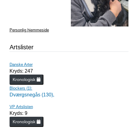
Personlig hjemmeside
Artslister
Danske Arter
Kryds: 247
Kronologisk
Blockers (
1
):
Dværgsnegås (130),
VP Artslisten
Kryds: 9
Kronologisk