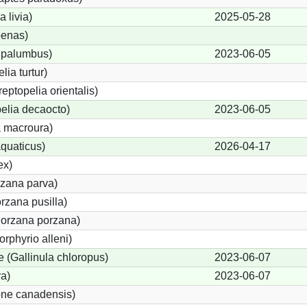
 livia)
2025-05-28
enas)
 palumbus)
2023-06-05
lia turtur)
reptopelia orientalis)
elia decaocto)
2023-06-05
 macroura)
quaticus)
2026-04-17
ex)
rzana parva)
rzana pusilla)
Porzana porzana)
orphyrio alleni)
(Gallinula chloropus)
2023-06-07
ra)
2023-06-07
one canadensis)