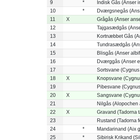
9
*
Indisk Gås (Anser i
10
*
Dværgsnegås (Anser
11
X
Grågås (Anser anse
12
Tajgasædgås (Anser
13
Kortnæbbet Gås (A
14
Tundrasædgås (Anse
15
Blisgås (Anser albi
16
Dværggås (Anser e
17
Sortsvane (Cygnus 
18
X
Knopsvane (Cygnus
19
Pibesvane (Cygnus
20
X
Sangsvane (Cygnu
21
Nilgås (Alopochen 
22
X
Gravand (Tadorna t
23
Rustand (Tadorna f
24
*
Mandarinand (Aix ga
25
*
Sibirisk Krikand (Si