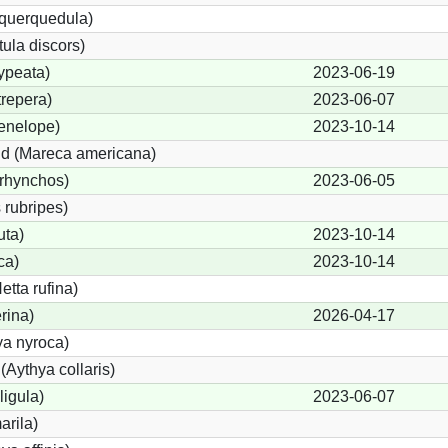
 querquedula)
ula discors)
ypeata)
2023-06-19
repera)
2023-06-07
enelope)
2023-10-14
d (Mareca americana)
rhynchos)
2023-06-05
 rubripes)
uta)
2023-10-14
ca)
2023-10-14
tta rufina)
rina)
2026-04-17
ya nyroca)
Aythya collaris)
ligula)
2023-06-07
arila)