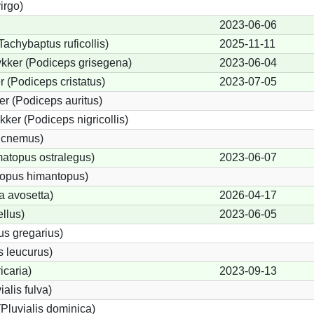
irgo)
2023-06-06
Tachybaptus ruficollis)
2025-11-11
kker (Podiceps grisegena)
2023-06-04
 (Podiceps cristatus)
2023-07-05
r (Podiceps auritus)
ker (Podiceps nigricollis)
dicnemus)
atopus ostralegus)
2023-06-07
topus himantopus)
a avosetta)
2026-04-17
llus)
2023-06-05
us gregarius)
 leucurus)
icaria)
2023-09-13
ialis fulva)
Pluvialis dominica)