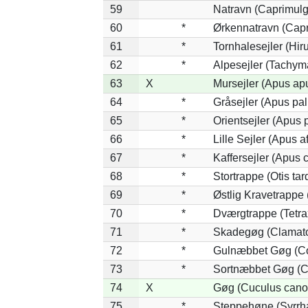
59
Natravn (Caprimul
60
*
Ørkennatravn (Capr
61
*
Tornhalesejler (Hi
62
*
Alpesejler (Tachym
63
X
Mursejler (Apus ap
64
*
Gråsejler (Apus pal
65
*
Orientsejler (Apus p
66
*
Lille Sejler (Apus af
67
*
Kaffersejler (Apus c
68
*
Stortrappe (Otis tar
69
*
Østlig Kravetrappe
70
*
Dværgtrappe (Tetrax
71
*
Skadegøg (Clamato
72
*
Gulnæbbet Gøg (Co
73
*
Sortnæbbet Gøg (C
74
X
Gøg (Cuculus cano
75
*
Steppehøne (Syrrh