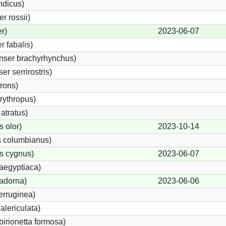
ndicus)
 rossii)
r)
2023-06-07
 fabalis)
nser brachyrhynchus)
r serrirostris)
frons)
rythropus)
atratus)
 olor)
2023-10-14
 columbianus)
s cygnus)
2023-06-07
aegyptiaca)
adorna)
2023-06-06
erruginea)
lericulata)
birionetta formosa)