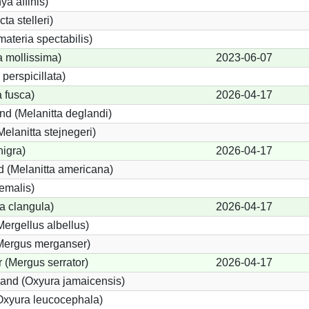
ya affinis)
ta stelleri)
ateria spectabilis)
a mollissima)
2023-06-07
 perspicillata)
a fusca)
2026-04-17
nd (Melanitta deglandi)
Melanitta stejnegeri)
nigra)
2026-04-17
 (Melanitta americana)
emalis)
a clangula)
2026-04-17
Mergellus albellus)
(Mergus merganser)
 (Mergus serrator)
2026-04-17
and (Oxyura jamaicensis)
Oxyura leucocephala)