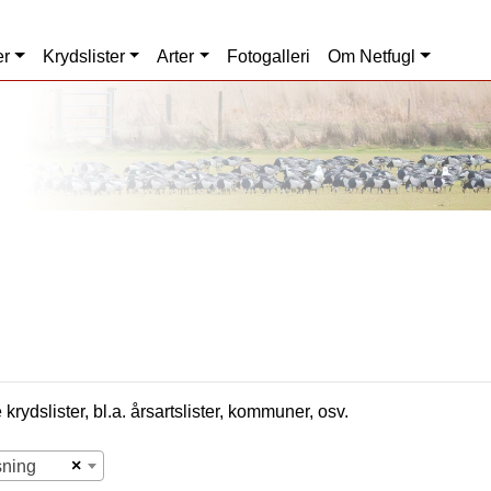
er
Krydslister
Arter
Fotogalleri
Om Netfugl
krydslister, bl.a. årsartslister, kommuner, osv.
×
sning