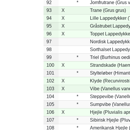
92
*
Jomfrutrane (Grus v
93
X
Trane (Grus grus)
94
X
Lille Lappedykker (
95
X
Gråstrubet Lappedy
96
X
Toppet Lappedykker
97
Nordisk Lappedykke
98
Sorthalset Lappedyk
99
*
Triel (Burhinus oe
100
X
Strandskade (Haem
101
*
Stylteløber (Himan
102
X
Klyde (Recurvirostr
103
X
Vibe (Vanellus vane
104
*
Steppevibe (Vanell
105
*
Sumpvibe (Vanellus
106
X
Hjejle (Pluvialis apr
107
*
Sibirisk Hjejle (Pluv
108
*
Amerikansk Hjejle (