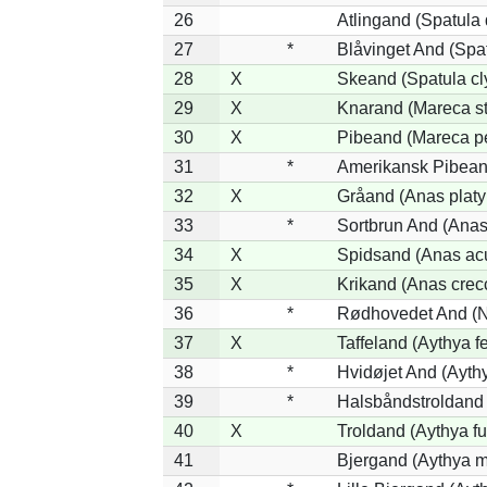
26
Atlingand (Spatula
27
*
Blåvinget And (Spat
28
X
Skeand (Spatula cl
29
X
Knarand (Mareca st
30
X
Pibeand (Mareca p
31
*
Amerikansk Pibean
32
X
Gråand (Anas platy
33
*
Sortbrun And (Anas
34
X
Spidsand (Anas ac
35
X
Krikand (Anas crec
36
*
Rødhovedet And (Ne
37
X
Taffeland (Aythya fe
38
*
Hvidøjet And (Ayth
39
*
Halsbåndstroldand (
40
X
Troldand (Aythya fu
41
Bjergand (Aythya m