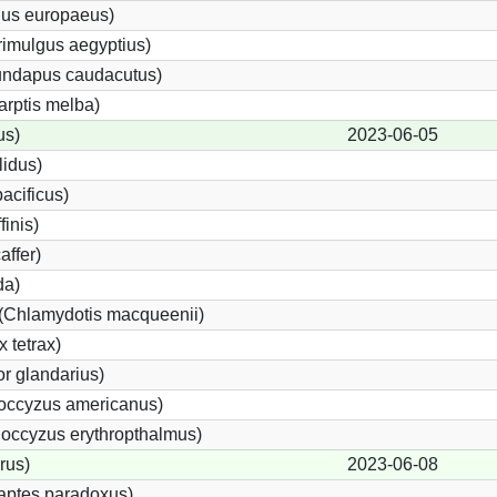
gus europaeus)
imulgus aegyptius)
rundapus caudacutus)
arptis melba)
us)
2023-06-05
lidus)
acificus)
finis)
affer)
da)
 (Chlamydotis macqueenii)
 tetrax)
r glandarius)
ccyzus americanus)
occyzus erythropthalmus)
rus)
2023-06-08
aptes paradoxus)