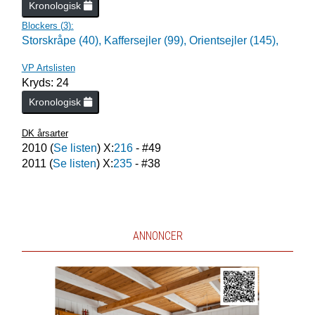
Kronologisk
Blockers (
3
):
Storskråpe (40),
Kaffersejler (99),
Orientsejler (145),
VP Artslisten
Kryds: 24
Kronologisk
DK årsarter
2010
(
Se listen
) X:
216
- #
49
2011
(
Se listen
) X:
235
- #
38
ANNONCER