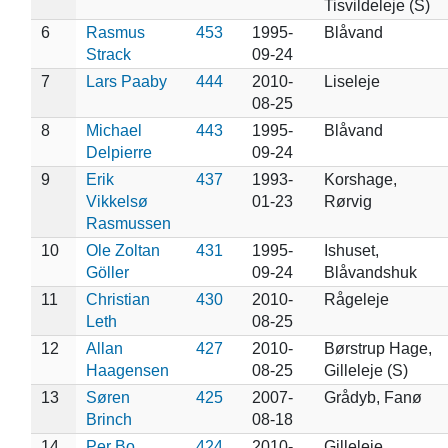
Tisvildeleje (S)
6
Rasmus
453
1995-
Blåvand
Strack
09-24
7
Lars Paaby
444
2010-
Liseleje
08-25
8
Michael
443
1995-
Blåvand
Delpierre
09-24
9
Erik
437
1993-
Korshage,
Vikkelsø
01-23
Rørvig
Rasmussen
10
Ole Zoltan
431
1995-
Ishuset,
Göller
09-24
Blåvandshuk
11
Christian
430
2010-
Rågeleje
Leth
08-25
12
Allan
427
2010-
Børstrup Hage,
Haagensen
08-25
Gilleleje (S)
13
Søren
425
2007-
Grådyb, Fanø
Brinch
08-18
14
Per Bo
424
2010-
Gilleleje,