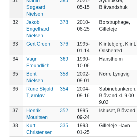
31
Martin
385
2021-
Sydhukket,
Søgaard
05-15
Blåvandshuk
Nielsen
32
Jakob
378
2010-
Børstruphage,
Engelhard
08-25
Gilleleje
Nielsen
33
Gert Green
376
1995-
Klintebjerg, Klint,
01-14
Odsherred
34
Vagn
369
1990-
Hanstholm
Freundlich
10-06
35
Bent
358
2002-
Nørre Lyngvig
Nielsen
09-01
36
Rune Skjold
354
2004-
Sabinebunkeren,
Tjørnløv
09-16
Blåvand kl. 9.00-
9.03
37
Henrik
352
1995-
Ishuset, Blåvand
Mouritsen
09-24
38
Kurt
335
1993-
Gilleleje Havn
Christensen
01-25