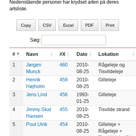
Nedenstående personer har krydset arten på deres
artsliste.
Copy
CSV
Excel
PDF
Print
Søg:
#
Navn
#X
Dato
Lokation
1
Jørgen
460
2010-
Rågeleje og
Munck
08-25
Tisvildeleje
2
Henrik
459
2010-
Gilleleje
Højholm
08-25
3
Jens Lind
456
1993-
Gilleleje
01-25
4
Jimmy Skat
455
2010-
Tisvilde strand
Hansen
08-25
5
Poul Ulrik
454
2010-
Gilleleje +
08-25
Rågeleje +