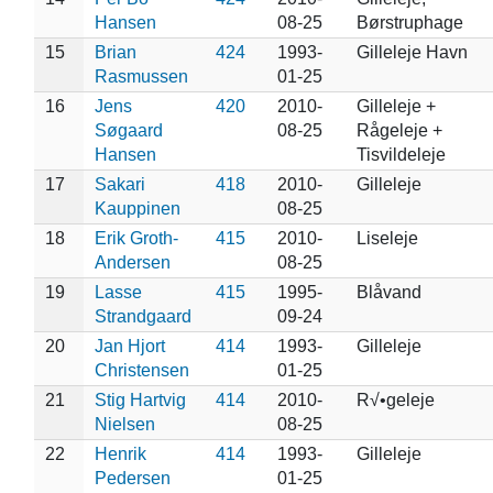
Hansen
08-25
Børstruphage
15
Brian
424
1993-
Gilleleje Havn
Rasmussen
01-25
16
Jens
420
2010-
Gilleleje +
Søgaard
08-25
Rågeleje +
Hansen
Tisvildeleje
17
Sakari
418
2010-
Gilleleje
Kauppinen
08-25
18
Erik Groth-
415
2010-
Liseleje
Andersen
08-25
19
Lasse
415
1995-
Blåvand
Strandgaard
09-24
20
Jan Hjort
414
1993-
Gilleleje
Christensen
01-25
21
Stig Hartvig
414
2010-
R√•geleje
Nielsen
08-25
22
Henrik
414
1993-
Gilleleje
Pedersen
01-25