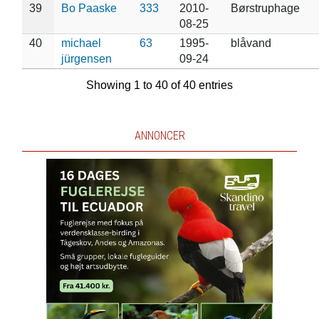
39
Bo Paaske
333
2010-
Børstruphage
08-25
40
michael
63
1995-
blåvand
jürgensen
09-24
Showing 1 to 40 of 40 entries
ANNONCER