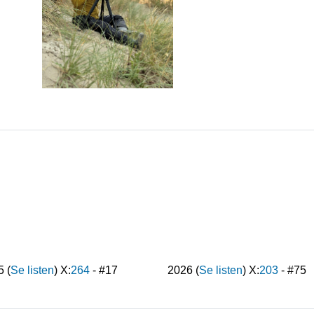
5
(
Se listen
) X:
264
- #
17
2026
(
Se listen
) X:
203
- #
75