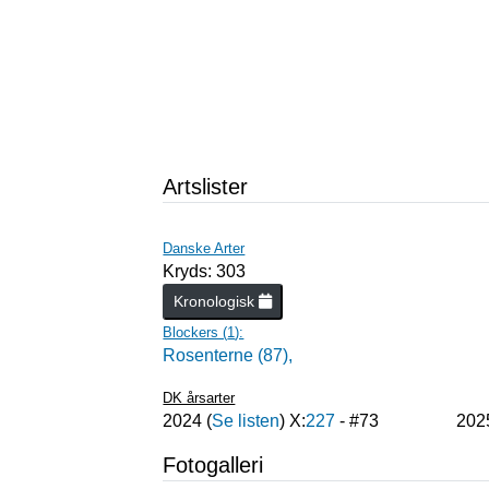
Artslister
Danske Arter
Kryds: 303
Kronologisk
Blockers (
1
):
Rosenterne (87),
DK årsarter
2024
(
Se listen
) X:
227
- #
73
202
Fotogalleri