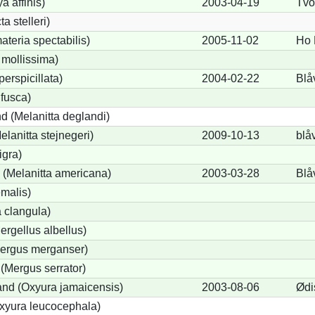
a affinis)
2003-04-19
Tvo
a stelleri)
teria spectabilis)
2005-11-02
Ho 
 mollissima)
perspicillata)
2004-02-22
Blå
 fusca)
d (Melanitta deglandi)
elanitta stejnegeri)
2009-10-13
blå
igra)
(Melanitta americana)
2003-03-28
Blå
emalis)
 clangula)
ergellus albellus)
Mergus merganser)
(Mergus serrator)
nd (Oxyura jamaicensis)
2003-08-06
Ødi
xyura leucocephala)