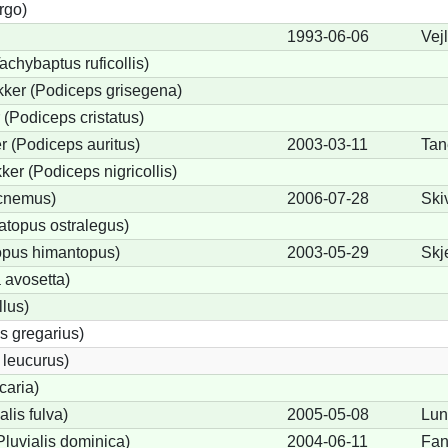
rgo)
1993-06-06
Vej
achybaptus ruficollis)
ker (Podiceps grisegena)
(Podiceps cristatus)
 (Podiceps auritus)
2003-03-11
Tan
er (Podiceps nigricollis)
icnemus)
2006-07-28
Ski
topus ostralegus)
opus himantopus)
2003-05-29
Skj
 avosetta)
lus)
s gregarius)
 leucurus)
caria)
alis fulva)
2005-05-08
Lun
luvialis dominica)
2004-06-11
Fan