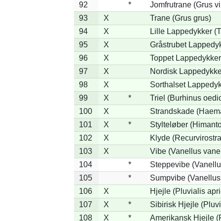
92
*
Jomfrutrane (Grus vi
93
X
Trane (Grus grus)
94
X
Lille Lappedykker (T
95
X
Gråstrubet Lappedyk
96
X
Toppet Lappedykker 
97
X
Nordisk Lappedykker
98
X
Sorthalset Lappedykk
99
X
*
Triel (Burhinus oed
100
X
Strandskade (Haema
101
X
*
Stylteløber (Himant
102
X
Klyde (Recurvirostra
103
X
Vibe (Vanellus vanel
104
*
Steppevibe (Vanellu
105
*
Sumpvibe (Vanellus
106
X
Hjejle (Pluvialis apri
107
X
*
Sibirisk Hjejle (Pluvi
108
X
*
Amerikansk Hjejle (P