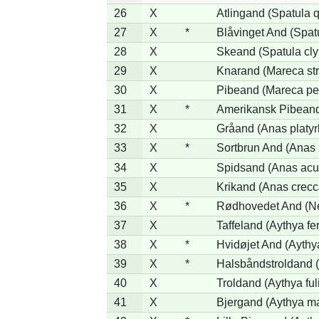
26
X
Atlingand (Spatula 
27
X
*
Blåvinget And (Spatu
28
X
Skeand (Spatula cly
29
X
Knarand (Mareca str
30
X
Pibeand (Mareca pe
31
X
*
Amerikansk Pibeand
32
X
Gråand (Anas platy
33
X
*
Sortbrun And (Anas 
34
X
Spidsand (Anas acu
35
X
Krikand (Anas crecc
36
X
*
Rødhovedet And (Net
37
X
Taffeland (Aythya fer
38
X
*
Hvidøjet And (Aythy
39
X
*
Halsbåndstroldand (
40
X
Troldand (Aythya ful
41
X
Bjergand (Aythya ma