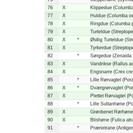
76
X
Klippedue (Columba 
77
X
Huldue (Columba o
78
X
Ringdue (Columba 
79
X
Turteldue (Streptopel
80
X
*
Østlig Turteldue (Str
81
X
Tyrkerdue (Streptop
82
*
Sørgedue (Zenaida 
83
X
Vandrikse (Rallus a
84
X
Engsnarre (Crex cre
85
*
Lille Rørvagtel (Por
86
X
*
Dværgrørvagtel (Por
87
X
Plettet Rørvagtel (
88
*
Lille Sultanhøne (Po
89
X
Grønbenet Rørhøne (
90
X
Blishøne (Fulica atr
91
*
Prærietrane (Antigo