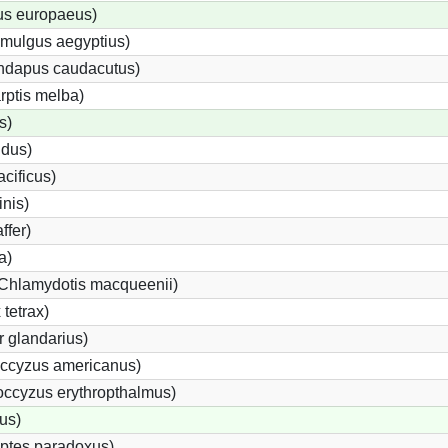
us europaeus)
imulgus aegyptius)
undapus caudacutus)
rptis melba)
s)
idus)
acificus)
inis)
ffer)
a)
(Chlamydotis macqueenii)
tetrax)
 glandarius)
ccyzus americanus)
ccyzus erythropthalmus)
us)
ptes paradoxus)