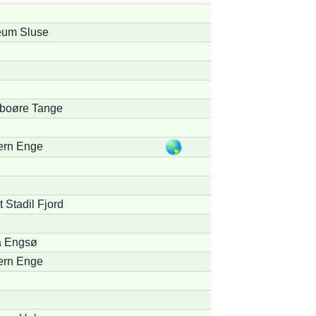
um Sluse
boøre Tange
ern Enge
t Stadil Fjord
 Engsø
ern Enge