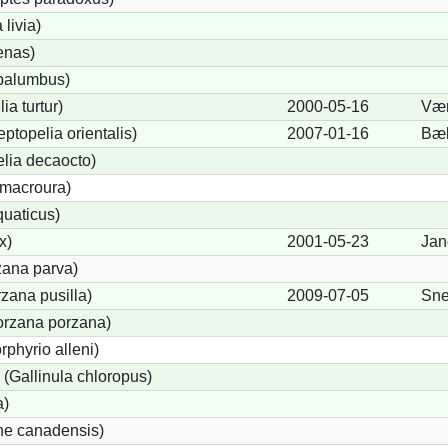
livia)
enas)
palumbus)
ia turtur)
2000-05-16
Væ
eptopelia orientalis)
2007-01-16
Bæk
elia decaocto)
macroura)
quaticus)
x)
2001-05-23
Jan
zana parva)
zana pusilla)
2009-07-05
Sne
Porzana porzana)
rphyrio alleni)
Gallinula chloropus)
a)
ne canadensis)