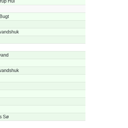
rup Hul
Bugt
vandshuk
vand
vandshuk
s Sø