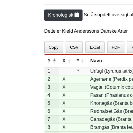
Se årsopdelt oversigt a
Kronologisk
Dette er Kield Anderssons Danske Arter
Copy
CSV
Excel
PDF
#
X
*
Navn
1
*
Urfugl (Lyrurus tetrix
2
X
Agerhøne (Perdix pe
3
X
Vagtel (Coturnix cot
4
X
Fasan (Phasianus c
5
X
Knortegås (Branta be
6
X
Rødhalset Gås (Brant
7
X
Canadagås (Branta 
8
X
Bramgås (Branta leu