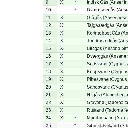
9
X
*
Indisk Gås (Anser in
10
*
Dværgsnegås (Anser
11
X
Grågås (Anser anser
12
X
Tajgasædgås (Anser 
13
X
Kortnæbbet Gås (An
14
X
Tundrasædgås (Anser
15
X
Blisgås (Anser albif
16
X
Dværggås (Anser er
17
X
Sortsvane (Cygnus a
18
X
Knopsvane (Cygnus 
19
X
Pibesvane (Cygnus 
20
X
Sangsvane (Cygnus
21
X
Nilgås (Alopochen a
22
X
Gravand (Tadorna t
23
X
Rustand (Tadorna fe
24
X
*
Mandarinand (Aix ga
25
*
Sibirisk Krikand (Sib