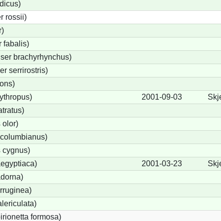
dicus)
 rossii)
)
fabalis)
ser brachyrhynchus)
 serrirostris)
rons)
ythropus)
2001-09-03
Skj
tratus)
olor)
columbianus)
 cygnus)
egyptiaca)
2001-03-23
Skj
adorna)
rruginea)
lericulata)
irionetta formosa)