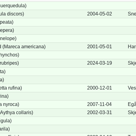
querquedula)
la discors)
2004-05-02
Sne
peata)
epera)
nelope)
 (Mareca americana)
2001-05-01
Har
rhynchos)
rubripes)
2024-03-19
Skj
ta)
a)
ta rufina)
2000-12-01
Ves
ina)
a nyroca)
2007-11-04
Egå
Aythya collaris)
2002-03-31
Skj
igula)
rila)