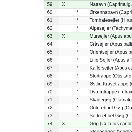
59
X
Natravn (Caprimulg
60
*
Ørkennatravn (Capr
61
*
Tornhalesejler (Hir
62
*
Alpesejler (Tachyma
63
X
Mursejler (Apus apu
64
*
Gråsejler (Apus pall
65
*
Orientsejler (Apus p
66
*
Lille Sejler (Apus aff
67
*
Kaffersejler (Apus ca
68
*
Stortrappe (Otis tard
69
*
Østlig Kravetrappe 
70
*
Dværgtrappe (Tetrax 
71
*
Skadegøg (Clamator
72
*
Gulnæbbet Gøg (Co
73
*
Sortnæbbet Gøg (Co
74
X
Gøg (Cuculus canor
75
*
Steppehøne (Syrrha