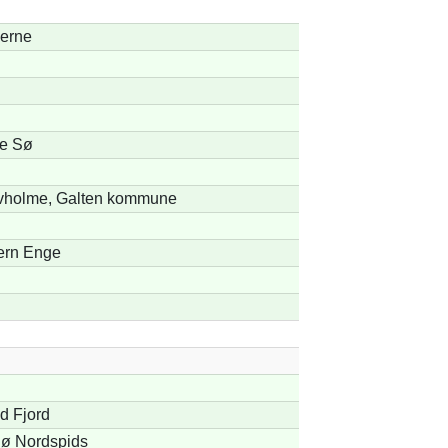
lerne
e Sø
vholme, Galten kommune
ern Enge
d Fjord
ø Nordspids