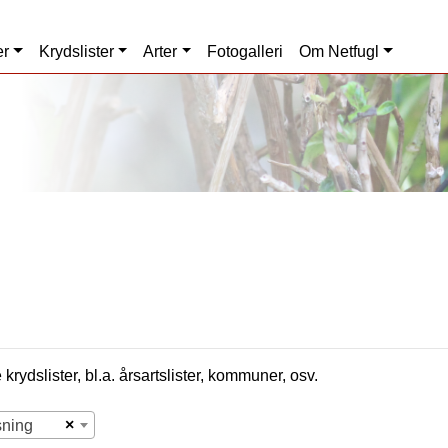
er
Krydslister
Arter
Fotogalleri
Om Netfugl
krydslister, bl.a. årsartslister, kommuner, osv.
×
sning