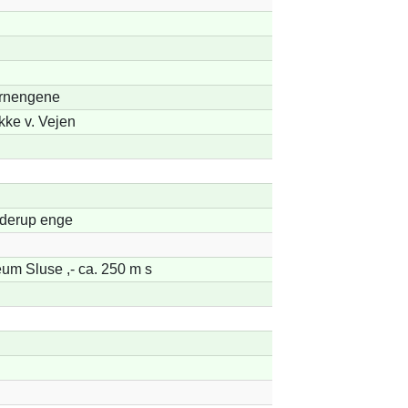
rnengene
ke v. Vejen
derup enge
um Sluse ,- ca. 250 m s