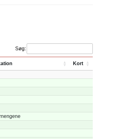
Søg:
ation
Kort
rnengene