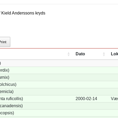
f
Kield Andersson
s kryds
Print
Dato
Lok
)
rdix)
urnix)
olchicus)
rnicla)
a ruficollis)
2000-02-14
Væ
canadensis)
copsis)