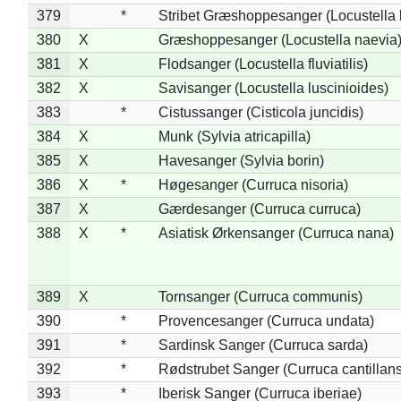
379
*
Stribet Græshoppesanger (Locustella 
380
X
Græshoppesanger (Locustella naevia
381
X
Flodsanger (Locustella fluviatilis)
382
X
Savisanger (Locustella luscinioides)
383
*
Cistussanger (Cisticola juncidis)
384
X
Munk (Sylvia atricapilla)
385
X
Havesanger (Sylvia borin)
386
X
*
Høgesanger (Curruca nisoria)
387
X
Gærdesanger (Curruca curruca)
388
X
*
Asiatisk Ørkensanger (Curruca nana)
389
X
Tornsanger (Curruca communis)
390
*
Provencesanger (Curruca undata)
391
*
Sardinsk Sanger (Curruca sarda)
392
*
Rødstrubet Sanger (Curruca cantillans
393
*
Iberisk Sanger (Curruca iberiae)