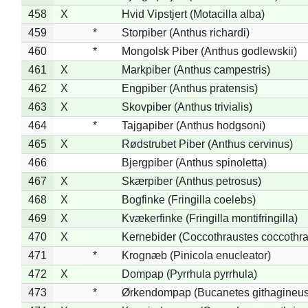
458
X
Hvid Vipstjert (Motacilla alba)
459
*
Storpiber (Anthus richardi)
460
*
Mongolsk Piber (Anthus godlewskii)
461
X
Markpiber (Anthus campestris)
462
X
Engpiber (Anthus pratensis)
463
X
Skovpiber (Anthus trivialis)
464
*
Tajgapiber (Anthus hodgsoni)
465
X
Rødstrubet Piber (Anthus cervinus)
466
Bjergpiber (Anthus spinoletta)
467
X
Skærpiber (Anthus petrosus)
468
X
Bogfinke (Fringilla coelebs)
469
X
Kvækerfinke (Fringilla montifringilla)
470
X
Kernebider (Coccothraustes coccothra
471
*
Krognæb (Pinicola enucleator)
472
X
Dompap (Pyrrhula pyrrhula)
473
*
Ørkendompap (Bucanetes githagineus