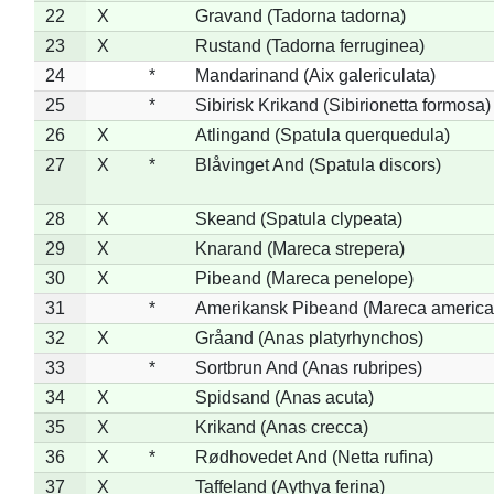
22
X
Gravand (Tadorna tadorna)
23
X
Rustand (Tadorna ferruginea)
24
*
Mandarinand (Aix galericulata)
25
*
Sibirisk Krikand (Sibirionetta formosa)
26
X
Atlingand (Spatula querquedula)
27
X
*
Blåvinget And (Spatula discors)
28
X
Skeand (Spatula clypeata)
29
X
Knarand (Mareca strepera)
30
X
Pibeand (Mareca penelope)
31
*
Amerikansk Pibeand (Mareca america
32
X
Gråand (Anas platyrhynchos)
33
*
Sortbrun And (Anas rubripes)
34
X
Spidsand (Anas acuta)
35
X
Krikand (Anas crecca)
36
X
*
Rødhovedet And (Netta rufina)
37
X
Taffeland (Aythya ferina)