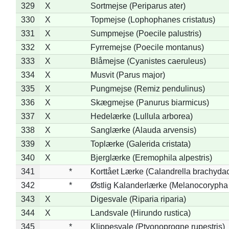
329
X
Sortmejse (Periparus ater)
330
X
Topmejse (Lophophanes cristatus)
331
X
Sumpmejse (Poecile palustris)
332
X
Fyrremejse (Poecile montanus)
333
X
Blåmejse (Cyanistes caeruleus)
334
X
Musvit (Parus major)
335
X
Pungmejse (Remiz pendulinus)
336
X
Skægmejse (Panurus biarmicus)
337
X
Hedelærke (Lullula arborea)
338
X
Sanglærke (Alauda arvensis)
339
X
Toplærke (Galerida cristata)
340
X
Bjerglærke (Eremophila alpestris)
341
*
Korttået Lærke (Calandrella brachydac
342
*
Østlig Kalanderlærke (Melanocorypha
343
X
Digesvale (Riparia riparia)
344
X
Landsvale (Hirundo rustica)
345
*
Klippesvale (Ptyonoprogne rupestris)