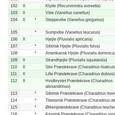
102
X
Klyde (Recurvirostra avosetta)
103
X
Vibe (Vanellus vanellus)
104
X
*
Steppevibe (Vanellus gregarius)
105
*
Sumpvibe (Vanellus leucurus)
106
X
Hjejle (Pluvialis apricaria)
107
*
Sibirisk Hjejle (Pluvialis fulva)
108
*
Amerikansk Hjejle (Pluvialis dominica
109
X
Strandhjejle (Pluvialis squatarola)
110
X
Stor Præstekrave (Charadrius hiaticul
111
X
Lille Præstekrave (Charadrius dubius)
112
X
Hvidbrystet Præstekrave (Charadrius
alexandrinus)
113
*
Sibirisk Præstekrave (Charadrius mon
114
*
Tibetansk Præstekrave (Charadrius atr
115
*
Ørkenpræstekrave (Charadrius leschen
116
*
Kaspisk Præstekrave (Charadrius asia