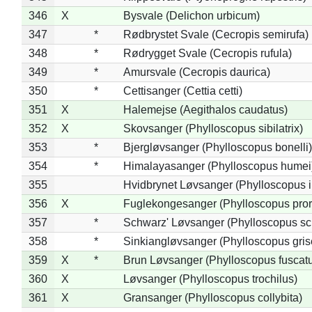
346
X
Bysvale (Delichon urbicum)
347
*
Rødbrystet Svale (Cecropis semirufa)
348
*
Rødrygget Svale (Cecropis rufula)
349
*
Amursvale (Cecropis daurica)
350
*
Cettisanger (Cettia cetti)
351
X
Halemejse (Aegithalos caudatus)
352
X
Skovsanger (Phylloscopus sibilatrix)
353
*
Bjergløvsanger (Phylloscopus bonelli)
354
*
Himalayasanger (Phylloscopus humei
355
Hvidbrynet Løvsanger (Phylloscopus i
356
X
Fuglekongesanger (Phylloscopus pror
357
*
Schwarz' Løvsanger (Phylloscopus sc
358
*
Sinkiangløvsanger (Phylloscopus gris
359
X
*
Brun Løvsanger (Phylloscopus fuscat
360
X
Løvsanger (Phylloscopus trochilus)
361
X
Gransanger (Phylloscopus collybita)