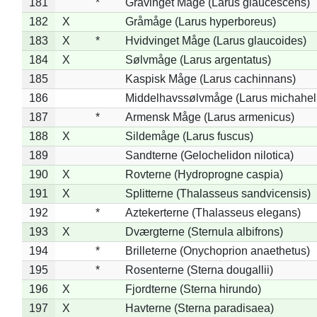
181
*
Gråvinget Måge (Larus glaucescens)
182
X
Gråmåge (Larus hyperboreus)
183
X
*
Hvidvinget Måge (Larus glaucoides)
184
X
Sølvmåge (Larus argentatus)
185
Kaspisk Måge (Larus cachinnans)
186
Middelhavssølvmåge (Larus michahell
187
*
Armensk Måge (Larus armenicus)
188
X
Sildemåge (Larus fuscus)
189
Sandterne (Gelochelidon nilotica)
190
X
Rovterne (Hydroprogne caspia)
191
X
Splitterne (Thalasseus sandvicensis)
192
*
Aztekerterne (Thalasseus elegans)
193
X
Dværgterne (Sternula albifrons)
194
*
Brilleterne (Onychoprion anaethetus)
195
*
Rosenterne (Sterna dougallii)
196
X
Fjordterne (Sterna hirundo)
197
X
Havterne (Sterna paradisaea)