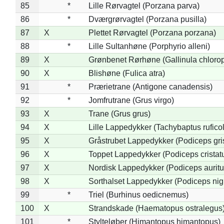
85
*
Lille Rørvagtel (Porzana parva)
86
*
Dværgrørvagtel (Porzana pusilla)
87
X
Plettet Rørvagtel (Porzana porzana)
88
*
Lille Sultanhøne (Porphyrio alleni)
89
X
Grønbenet Rørhøne (Gallinula chloro
90
X
Blishøne (Fulica atra)
91
*
Prærietrane (Antigone canadensis)
92
*
Jomfrutrane (Grus virgo)
93
X
Trane (Grus grus)
94
X
Lille Lappedykker (Tachybaptus ruficol
95
X
Gråstrubet Lappedykker (Podiceps gr
96
X
Toppet Lappedykker (Podiceps cristat
97
X
Nordisk Lappedykker (Podiceps auritu
98
X
Sorthalset Lappedykker (Podiceps nigri
99
*
Triel (Burhinus oedicnemus)
100
X
Strandskade (Haematopus ostralegus
101
*
Stylteløber (Himantopus himantopus)