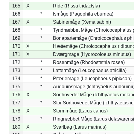
165
X
Ride (Rissa tridactyla)
166
*
Ismåge (Pagophila eburnea)
167
X
Sabinemåge (Xema sabini)
168
*
Tyndnæbbet Måge (Chroicocephalus 
169
*
Bonapartemåge (Chroicocephalus phil
170
X
Hættemåge (Chroicocephalus ridibun
171
X
Dværgmåge (Hydrocoloeus minutus)
172
*
Rosenmåge (Rhodostethia rosea)
173
*
Lattermåge (Leucophaeus atricilla)
174
*
Præriemåge (Leucophaeus pipixcan)
175
*
Audouinsmåge (Ichthyaetus audouinii
176
X
Sorthovedet Måge (Ichthyaetus melan
177
*
Stor Sorthovedet Måge (Ichthyaetus ic
178
X
Stormmåge (Larus canus)
179
*
Ringnæbbet Måge (Larus delawarensi
180
X
Svartbag (Larus marinus)