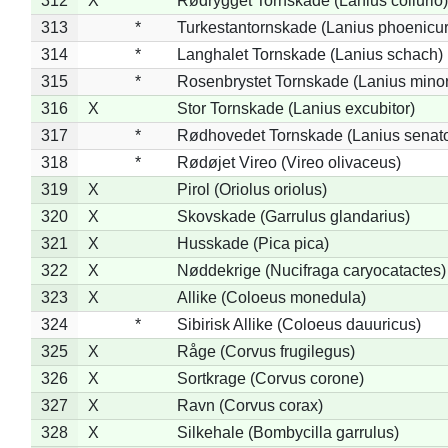
312
X
Rødrygget Tornskade (Lanius collurio)
313
*
Turkestantornskade (Lanius phoenicur
314
*
Langhalet Tornskade (Lanius schach)
315
*
Rosenbrystet Tornskade (Lanius minor
316
X
Stor Tornskade (Lanius excubitor)
317
*
Rødhovedet Tornskade (Lanius senato
318
*
Rødøjet Vireo (Vireo olivaceus)
319
X
Pirol (Oriolus oriolus)
320
X
Skovskade (Garrulus glandarius)
321
X
Husskade (Pica pica)
322
X
Nøddekrige (Nucifraga caryocatactes)
323
X
Allike (Coloeus monedula)
324
*
Sibirisk Allike (Coloeus dauuricus)
325
X
Råge (Corvus frugilegus)
326
X
Sortkrage (Corvus corone)
327
X
Ravn (Corvus corax)
328
X
Silkehale (Bombycilla garrulus)