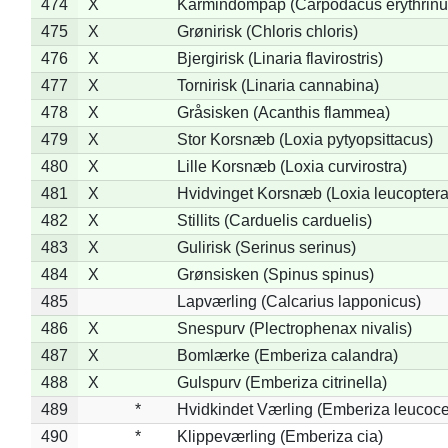
474
X
Karmindompap (Carpodacus erythrinu
475
X
Grønirisk (Chloris chloris)
476
X
Bjergirisk (Linaria flavirostris)
477
X
Tornirisk (Linaria cannabina)
478
X
Gråsisken (Acanthis flammea)
479
X
Stor Korsnæb (Loxia pytyopsittacus)
480
X
Lille Korsnæb (Loxia curvirostra)
481
X
Hvidvinget Korsnæb (Loxia leucoptera
482
X
Stillits (Carduelis carduelis)
483
X
Gulirisk (Serinus serinus)
484
X
Grønsisken (Spinus spinus)
485
Lapværling (Calcarius lapponicus)
486
X
Snespurv (Plectrophenax nivalis)
487
X
Bomlærke (Emberiza calandra)
488
X
Gulspurv (Emberiza citrinella)
489
*
Hvidkindet Værling (Emberiza leucoc
490
*
Klippeværling (Emberiza cia)