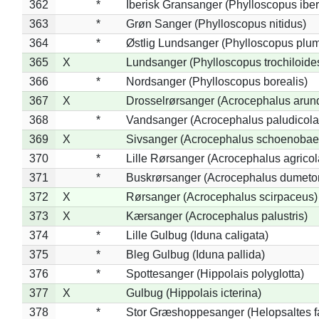
362
*
Iberisk Gransanger (Phylloscopus iber
363
*
Grøn Sanger (Phylloscopus nitidus)
364
*
Østlig Lundsanger (Phylloscopus plum
365
X
Lundsanger (Phylloscopus trochiloide
366
*
Nordsanger (Phylloscopus borealis)
367
X
Drosselrørsanger (Acrocephalus arun
368
*
Vandsanger (Acrocephalus paludicola
369
X
Sivsanger (Acrocephalus schoenobae
370
*
Lille Rørsanger (Acrocephalus agricol
371
*
Buskrørsanger (Acrocephalus dumeto
372
X
Rørsanger (Acrocephalus scirpaceus)
373
X
Kærsanger (Acrocephalus palustris)
374
*
Lille Gulbug (Iduna caligata)
375
*
Bleg Gulbug (Iduna pallida)
376
*
Spottesanger (Hippolais polyglotta)
377
X
Gulbug (Hippolais icterina)
378
*
Stor Græshoppesanger (Helopsaltes fa