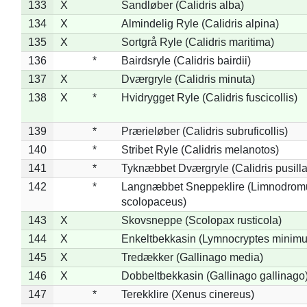
133
X
Sandløber (Calidris alba)
134
X
Almindelig Ryle (Calidris alpina)
135
X
Sortgrå Ryle (Calidris maritima)
136
*
Bairdsryle (Calidris bairdii)
137
X
Dværgryle (Calidris minuta)
138
X
*
Hvidrygget Ryle (Calidris fuscicollis)
139
*
Prærieløber (Calidris subruficollis)
140
*
Stribet Ryle (Calidris melanotos)
141
*
Tyknæbbet Dværgryle (Calidris pusilla
142
*
Langnæbbet Sneppeklire (Limnodrom
scolopaceus)
143
X
Skovsneppe (Scolopax rusticola)
144
X
Enkeltbekkasin (Lymnocryptes minimu
145
X
Tredækker (Gallinago media)
146
X
Dobbeltbekkasin (Gallinago gallinago
147
*
Terekklire (Xenus cinereus)