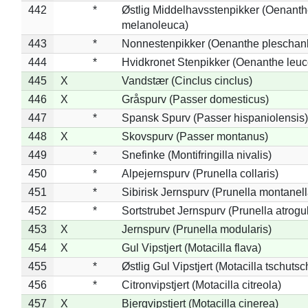
442
*
Østlig Middelhavsstenpikker (Oenant
melanoleuca)
443
*
Nonnestenpikker (Oenanthe pleschan
444
*
Hvidkronet Stenpikker (Oenanthe leu
445
X
Vandstær (Cinclus cinclus)
446
X
Gråspurv (Passer domesticus)
447
*
Spansk Spurv (Passer hispaniolensis)
448
X
Skovspurv (Passer montanus)
449
*
Snefinke (Montifringilla nivalis)
450
*
Alpejernspurv (Prunella collaris)
451
*
Sibirisk Jernspurv (Prunella montanell
452
*
Sortstrubet Jernspurv (Prunella atrogul
453
X
Jernspurv (Prunella modularis)
454
X
Gul Vipstjert (Motacilla flava)
455
*
Østlig Gul Vipstjert (Motacilla tschuts
456
*
Citronvipstjert (Motacilla citreola)
457
X
Bjergvipstjert (Motacilla cinerea)