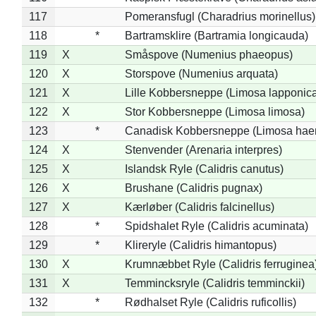
117
Pomeransfugl (Charadrius morinellus)
118
*
Bartramsklire (Bartramia longicauda)
119
X
Småspove (Numenius phaeopus)
120
X
Storspove (Numenius arquata)
121
X
Lille Kobbersneppe (Limosa lapponic
122
X
Stor Kobbersneppe (Limosa limosa)
123
*
Canadisk Kobbersneppe (Limosa hae
124
X
Stenvender (Arenaria interpres)
125
X
Islandsk Ryle (Calidris canutus)
126
X
Brushane (Calidris pugnax)
127
X
Kærløber (Calidris falcinellus)
128
*
Spidshalet Ryle (Calidris acuminata)
129
*
Klireryle (Calidris himantopus)
130
X
Krumnæbbet Ryle (Calidris ferruginea
131
X
Temmincksryle (Calidris temminckii)
132
*
Rødhalset Ryle (Calidris ruficollis)