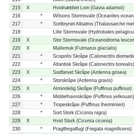
215
X
Hvidnæbbet Lom (Gavia adamsii)
216
*
Wilsons Stormsvale (Oceanites ocean
217
*
Sortbrynet Albatros (Thalassarche me
218
Lille Stormsvale (Hydrobates pelagicu
219
X
Stor Stormsvale (Oceanodroma leuco
220
X
Mallemuk (Fulmarus glacialis)
221
*
Scopolis Skråpe (Calonectris diomed
222
*
Atlantisk Skråpe (Calonectris borealis
223
X
Sodfarvet Skråpe (Ardenna grisea)
224
*
Storskråpe (Ardenna gravis)
225
X
Almindelig Skråpe (Puffinus puffinus)
226
*
Middelhavsskråpe (Puffinus yelkouan)
227
*
Tropeskråpe (Puffinus lherminieri)
228
*
Sort Stork (Ciconia nigra)
229
X
Hvid Stork (Ciconia ciconia)
230
*
Pragtfregatfugl (Fregata magnificens)