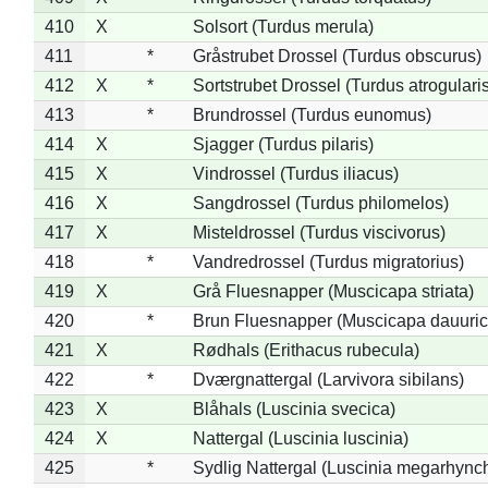
410
X
Solsort (Turdus merula)
411
*
Gråstrubet Drossel (Turdus obscurus)
412
X
*
Sortstrubet Drossel (Turdus atrogularis
413
*
Brundrossel (Turdus eunomus)
414
X
Sjagger (Turdus pilaris)
415
X
Vindrossel (Turdus iliacus)
416
X
Sangdrossel (Turdus philomelos)
417
X
Misteldrossel (Turdus viscivorus)
418
*
Vandredrossel (Turdus migratorius)
419
X
Grå Fluesnapper (Muscicapa striata)
420
*
Brun Fluesnapper (Muscicapa dauuric
421
X
Rødhals (Erithacus rubecula)
422
*
Dværgnattergal (Larvivora sibilans)
423
X
Blåhals (Luscinia svecica)
424
X
Nattergal (Luscinia luscinia)
425
*
Sydlig Nattergal (Luscinia megarhync