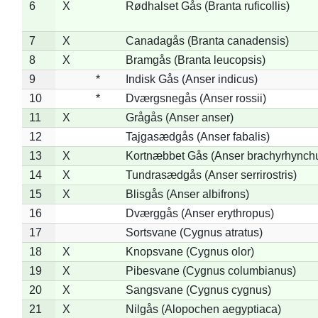
6
X
Rødhalset Gås (Branta ruficollis)
7
X
Canadagås (Branta canadensis)
8
X
Bramgås (Branta leucopsis)
9
*
Indisk Gås (Anser indicus)
10
*
Dværgsnegås (Anser rossii)
11
X
Grågås (Anser anser)
12
Tajgasædgås (Anser fabalis)
13
X
Kortnæbbet Gås (Anser brachyrhynch
14
X
Tundrasædgås (Anser serrirostris)
15
X
Blisgås (Anser albifrons)
16
Dværggås (Anser erythropus)
17
Sortsvane (Cygnus atratus)
18
X
Knopsvane (Cygnus olor)
19
X
Pibesvane (Cygnus columbianus)
20
X
Sangsvane (Cygnus cygnus)
21
X
Nilgås (Alopochen aegyptiaca)