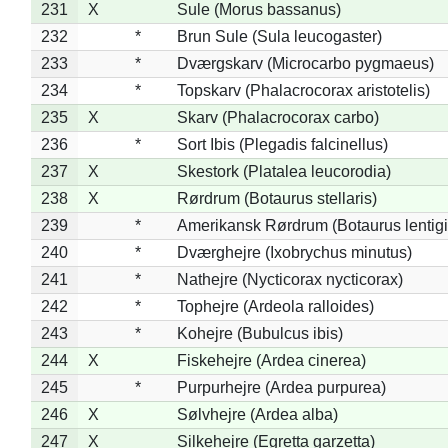
231
X
Sule (Morus bassanus)
232
*
Brun Sule (Sula leucogaster)
233
*
Dværgskarv (Microcarbo pygmaeus)
234
*
Topskarv (Phalacrocorax aristotelis)
235
X
Skarv (Phalacrocorax carbo)
236
*
Sort Ibis (Plegadis falcinellus)
237
X
Skestork (Platalea leucorodia)
238
X
Rørdrum (Botaurus stellaris)
239
*
Amerikansk Rørdrum (Botaurus lentig
240
*
Dværghejre (Ixobrychus minutus)
241
*
Nathejre (Nycticorax nycticorax)
242
*
Tophejre (Ardeola ralloides)
243
*
Kohejre (Bubulcus ibis)
244
X
Fiskehejre (Ardea cinerea)
245
*
Purpurhejre (Ardea purpurea)
246
X
Sølvhejre (Ardea alba)
247
X
Silkehejre (Egretta garzetta)