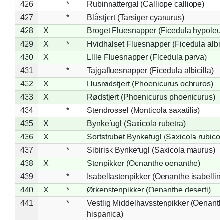
426
*
Rubinnattergal (Calliope calliope)
427
*
Blåstjert (Tarsiger cyanurus)
428
X
Broget Fluesnapper (Ficedula hypole
429
X
*
Hvidhalset Fluesnapper (Ficedula albic
430
X
Lille Fluesnapper (Ficedula parva)
431
*
Tajgafluesnapper (Ficedula albicilla)
432
X
Husrødstjert (Phoenicurus ochruros)
433
X
Rødstjert (Phoenicurus phoenicurus)
434
*
Stendrossel (Monticola saxatilis)
435
X
Bynkefugl (Saxicola rubetra)
436
X
Sortstrubet Bynkefugl (Saxicola rubico
437
*
Sibirisk Bynkefugl (Saxicola maurus)
438
X
Stenpikker (Oenanthe oenanthe)
439
*
Isabellastenpikker (Oenanthe isabelli
440
X
*
Ørkenstenpikker (Oenanthe deserti)
441
*
Vestlig Middelhavsstenpikker (Oenant
hispanica)