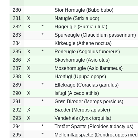
280
Stor Hornugle (Bubo bubo)
281
X
Natugle (Strix aluco)
282
X
*
Høgeugle (Surnia ulula)
283
*
Spurveugle (Glaucidium passerinum)
284
Kirkeugle (Athene noctua)
285
X
*
Perleugle (Aegolius funereus)
286
X
Skovhornugle (Asio otus)
287
X
Mosehornugle (Asio flammeus)
288
X
Hærfugl (Upupa epops)
289
*
Ellekrage (Coracias garrulus)
290
X
Isfugl (Alcedo atthis)
291
*
Grøn Biæder (Merops persicus)
292
X
Biæder (Merops apiaster)
293
X
Vendehals (Jynx torquilla)
294
*
Tretået Spætte (Picoides tridactylus)
295
*
Mellemflagspætte (Dendrocoptes med