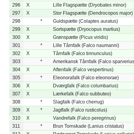
296
X
Lille Flagspætte (Dryobates minor)
297
X
Stor Flagspætte (Dendrocopos major)
298
*
Guldspætte (Colaptes auratus)
299
X
Sortspætte (Dryocopus martius)
300
X
Grønspætte (Picus viridis)
301
*
Lille Tårnfalk (Falco naumanni)
302
X
Tårnfalk (Falco tinnunculus)
303
*
Amerikansk Tårnfalk (Falco sparverius
304
X
Aftenfalk (Falco vespertinus)
305
*
Eleonorafalk (Falco eleonorae)
306
X
Dværgfalk (Falco columbarius)
307
X
Lærkefalk (Falco subbuteo)
308
*
Slagfalk (Falco cherrug)
309
X
*
Jagtfalk (Falco rusticolus)
310
X
Vandrefalk (Falco peregrinus)
311
*
Brun Tornskade (Lanius cristatus)