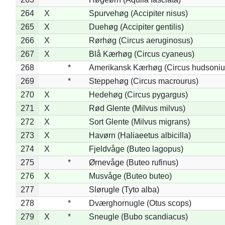
264
X
Spurvehøg (Accipiter nisus)
265
X
Duehøg (Accipiter gentilis)
266
X
Rørhøg (Circus aeruginosus)
267
X
Blå Kærhøg (Circus cyaneus)
268
*
Amerikansk Kærhøg (Circus hudsoniu
269
*
Steppehøg (Circus macrourus)
270
X
Hedehøg (Circus pygargus)
271
X
Rød Glente (Milvus milvus)
272
X
Sort Glente (Milvus migrans)
273
X
Havørn (Haliaeetus albicilla)
274
X
Fjeldvåge (Buteo lagopus)
275
*
Ørnevåge (Buteo rufinus)
276
X
Musvåge (Buteo buteo)
277
Slørugle (Tyto alba)
278
*
Dværghornugle (Otus scops)
279
X
*
Sneugle (Bubo scandiacus)