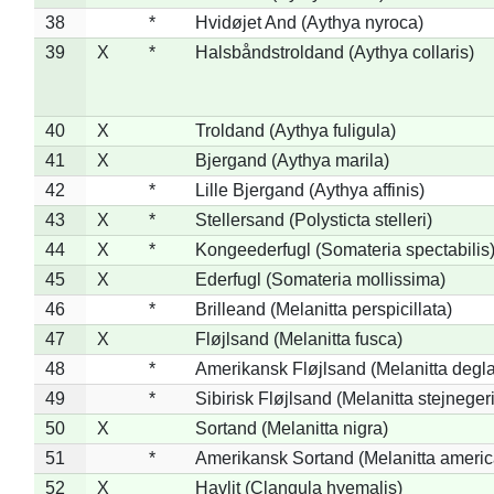
38
*
Hvidøjet And (Aythya nyroca)
39
X
*
Halsbåndstroldand (Aythya collaris)
40
X
Troldand (Aythya fuligula)
41
X
Bjergand (Aythya marila)
42
*
Lille Bjergand (Aythya affinis)
43
X
*
Stellersand (Polysticta stelleri)
44
X
*
Kongeederfugl (Somateria spectabilis
45
X
Ederfugl (Somateria mollissima)
46
*
Brilleand (Melanitta perspicillata)
47
X
Fløjlsand (Melanitta fusca)
48
*
Amerikansk Fløjlsand (Melanitta degla
49
*
Sibirisk Fløjlsand (Melanitta stejnegeri
50
X
Sortand (Melanitta nigra)
51
*
Amerikansk Sortand (Melanitta ameri
52
X
Havlit (Clangula hyemalis)