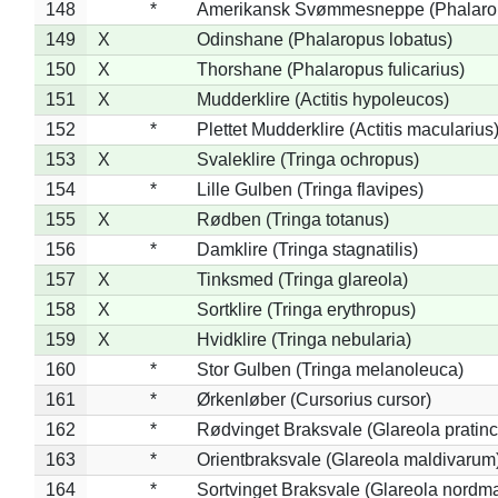
148
*
Amerikansk Svømmesneppe (Phalaropu
149
X
Odinshane (Phalaropus lobatus)
150
X
Thorshane (Phalaropus fulicarius)
151
X
Mudderklire (Actitis hypoleucos)
152
*
Plettet Mudderklire (Actitis macularius
153
X
Svaleklire (Tringa ochropus)
154
*
Lille Gulben (Tringa flavipes)
155
X
Rødben (Tringa totanus)
156
*
Damklire (Tringa stagnatilis)
157
X
Tinksmed (Tringa glareola)
158
X
Sortklire (Tringa erythropus)
159
X
Hvidklire (Tringa nebularia)
160
*
Stor Gulben (Tringa melanoleuca)
161
*
Ørkenløber (Cursorius cursor)
162
*
Rødvinget Braksvale (Glareola pratinc
163
*
Orientbraksvale (Glareola maldivarum
164
*
Sortvinget Braksvale (Glareola nordm