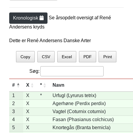
Se årsopdelt oversigt af
René
Kronologisk
Andersen
s kryds
Dette er René Andersens Danske Arter
Copy
CSV
Excel
PDF
Print
Søg:
#
X
*
Navn
1
X
*
Urfugl (Lyrurus tetrix)
2
X
Agerhøne (Perdix perdix)
3
X
Vagtel (Coturnix coturnix)
4
X
Fasan (Phasianus colchicus)
5
X
Knortegås (Branta bernicla)