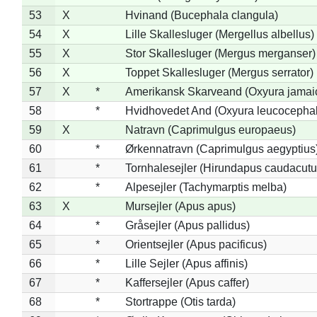
53
X
Hvinand (Bucephala clangula)
54
X
Lille Skallesluger (Mergellus albellus)
55
X
Stor Skallesluger (Mergus merganser)
56
X
Toppet Skallesluger (Mergus serrator)
57
X
*
Amerikansk Skarveand (Oxyura jamai
58
*
Hvidhovedet And (Oxyura leucocepha
59
X
Natravn (Caprimulgus europaeus)
60
*
Ørkennatravn (Caprimulgus aegyptius
61
*
Tornhalesejler (Hirundapus caudacutu
62
*
Alpesejler (Tachymarptis melba)
63
X
Mursejler (Apus apus)
64
*
Gråsejler (Apus pallidus)
65
*
Orientsejler (Apus pacificus)
66
*
Lille Sejler (Apus affinis)
67
*
Kaffersejler (Apus caffer)
68
*
Stortrappe (Otis tarda)