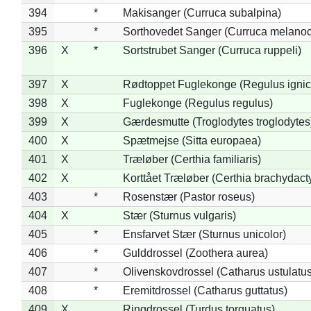
394
*
Makisanger (Curruca subalpina)
395
*
Sorthovedet Sanger (Curruca melano
396
X
*
Sortstrubet Sanger (Curruca ruppeli)
397
X
Rødtoppet Fuglekonge (Regulus ignica
398
X
Fuglekonge (Regulus regulus)
399
X
Gærdesmutte (Troglodytes troglodytes
400
X
Spætmejse (Sitta europaea)
401
X
Træløber (Certhia familiaris)
402
X
Korttået Træløber (Certhia brachydact
403
*
Rosenstær (Pastor roseus)
404
X
Stær (Sturnus vulgaris)
405
*
Ensfarvet Stær (Sturnus unicolor)
406
*
Gulddrossel (Zoothera aurea)
407
*
Olivenskovdrossel (Catharus ustulatus
408
*
Eremitdrossel (Catharus guttatus)
409
X
Ringdrossel (Turdus torquatus)