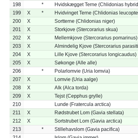
198
*
Hvidskægget Terne (Chlidonias hybrid
199
X
*
Hvidvinget Terne (Chlidonias leucopte
200
X
Sortterne (Chlidonias niger)
201
X
Storkjove (Stercorarius skua)
202
X
Mellemkjove (Stercorarius pomarinus)
203
X
Almindelig Kjove (Stercorarius parasit
204
X
Lille Kjove (Stercorarius longicaudus)
205
X
Søkonge (Alle alle)
206
*
Polarlomvie (Uria lomvia)
207
X
Lomvie (Uria aalge)
208
X
Alk (Alca torda)
209
X
Tejst (Cepphus grylle)
210
Lunde (Fratercula arctica)
211
X
Rødstrubet Lom (Gavia stellata)
212
X
Sortstrubet Lom (Gavia arctica)
213
*
Stillehavslom (Gavia pacifica)
214
Islom (Gavia immer)