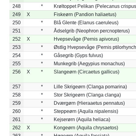
248
*
Krøltoppet Pelikan (Pelecanus crispus
249
X
Fiskeørn (Pandion haliaetus)
250
*
Blå Glente (Elanus caeruleus)
251
*
Ådselgrib (Neophron percnopterus)
252
X
Hvepsevåge (Pernis apivorus)
253
*
Østlig Hvepsevåge (Pernis ptilorhync
254
*
Gåsegrib (Gyps fulvus)
255
*
Munkegrib (Aegypius monachus)
256
X
*
Slangeørn (Circaetus gallicus)
257
*
Lille Skrigeørn (Clanga pomarina)
258
*
Stor Skrigeørn (Clanga clanga)
259
*
Dværgørn (Hieraaetus pennatus)
260
*
Steppeørn (Aquila nipalensis)
261
*
Kejserørn (Aquila heliaca)
262
X
Kongeørn (Aquila chrysaetos)
263
*
Høgeørn (Aquila fasciata)