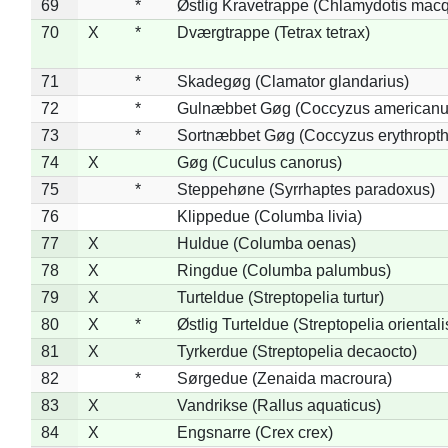
69
*
Østlig Kravetrappe (Chlamydotis macq
70
X
*
Dværgtrappe (Tetrax tetrax)
71
*
Skadegøg (Clamator glandarius)
72
*
Gulnæbbet Gøg (Coccyzus americanu
73
*
Sortnæbbet Gøg (Coccyzus erythropt
74
X
Gøg (Cuculus canorus)
75
*
Steppehøne (Syrrhaptes paradoxus)
76
Klippedue (Columba livia)
77
X
Huldue (Columba oenas)
78
X
Ringdue (Columba palumbus)
79
X
Turteldue (Streptopelia turtur)
80
X
*
Østlig Turteldue (Streptopelia orientali
81
X
Tyrkerdue (Streptopelia decaocto)
82
*
Sørgedue (Zenaida macroura)
83
X
Vandrikse (Rallus aquaticus)
84
X
Engsnarre (Crex crex)