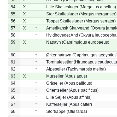
54
X
Lille Skallesluger (Mergellus albellus)
55
X
Stor Skallesluger (Mergus merganser)
56
X
Toppet Skallesluger (Mergus serrator)
57
X
*
Amerikansk Skarveand (Oxyura jamai
58
*
Hvidhovedet And (Oxyura leucocepha
59
X
Natravn (Caprimulgus europaeus)
60
*
Ørkennatravn (Caprimulgus aegyptius
61
*
Tornhalesejler (Hirundapus caudacutu
62
*
Alpesejler (Tachymarptis melba)
63
X
Mursejler (Apus apus)
64
*
Gråsejler (Apus pallidus)
65
*
Orientsejler (Apus pacificus)
66
*
Lille Sejler (Apus affinis)
67
*
Kaffersejler (Apus caffer)
68
*
Stortrappe (Otis tarda)