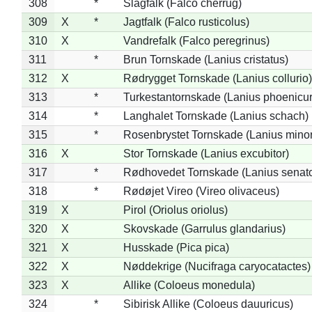
308
*
Slagfalk (Falco cherrug)
309
X
*
Jagtfalk (Falco rusticolus)
310
X
Vandrefalk (Falco peregrinus)
311
*
Brun Tornskade (Lanius cristatus)
312
X
Rødrygget Tornskade (Lanius collurio)
313
*
Turkestantornskade (Lanius phoenicur
314
*
Langhalet Tornskade (Lanius schach)
315
*
Rosenbrystet Tornskade (Lanius minor
316
X
Stor Tornskade (Lanius excubitor)
317
*
Rødhovedet Tornskade (Lanius senato
318
*
Rødøjet Vireo (Vireo olivaceus)
319
X
Pirol (Oriolus oriolus)
320
X
Skovskade (Garrulus glandarius)
321
X
Husskade (Pica pica)
322
X
Nøddekrige (Nucifraga caryocatactes)
323
X
Allike (Coloeus monedula)
324
*
Sibirisk Allike (Coloeus dauuricus)