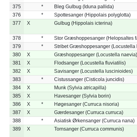
375
*
Bleg Gulbug (Iduna pallida)
376
*
Spottesanger (Hippolais polyglotta)
377
X
Gulbug (Hippolais icterina)
378
*
Stor Græshoppesanger (Helopsaltes fa
379
*
Stribet Græshoppesanger (Locustella 
380
X
Græshoppesanger (Locustella naevia
381
X
Flodsanger (Locustella fluviatilis)
382
X
Savisanger (Locustella luscinioides)
383
*
Cistussanger (Cisticola juncidis)
384
X
Munk (Sylvia atricapilla)
385
X
Havesanger (Sylvia borin)
386
X
*
Høgesanger (Curruca nisoria)
387
X
Gærdesanger (Curruca curruca)
388
*
Asiatisk Ørkensanger (Curruca nana)
389
X
Tornsanger (Curruca communis)