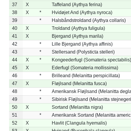
37
X
Taffeland (Aythya ferina)
38
X
*
Hvidøjet And (Aythya nyroca)
39
*
Halsbåndstroldand (Aythya collaris)
40
X
Troldand (Aythya fuligula)
41
X
Bjergand (Aythya marila)
42
*
Lille Bjergand (Aythya affinis)
43
*
Stellersand (Polysticta stelleri)
44
X
*
Kongeederfugl (Somateria spectabilis
45
X
Ederfugl (Somateria mollissima)
46
*
Brilleand (Melanitta perspicillata)
47
X
Fløjlsand (Melanitta fusca)
48
*
Amerikansk Fløjlsand (Melanitta degla
49
*
Sibirisk Fløjlsand (Melanitta stejnegeri
50
X
Sortand (Melanitta nigra)
51
*
Amerikansk Sortand (Melanitta ameri
52
X
Havlit (Clangula hyemalis)
53
X
Hvinand (Bucephala clangula)