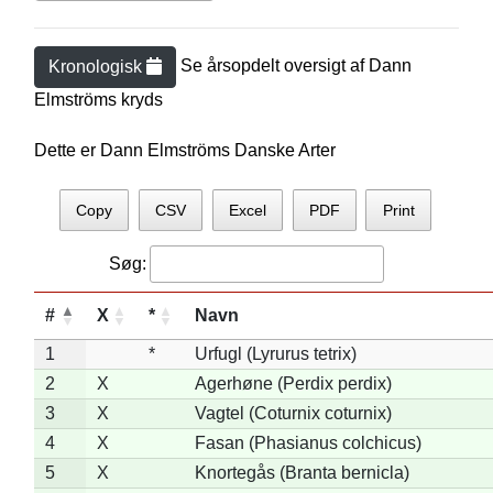
Se årsopdelt oversigt af
Dann
Kronologisk
Elmström
s kryds
Dette er Dann Elmströms Danske Arter
Copy
CSV
Excel
PDF
Print
Søg:
#
X
*
Navn
1
*
Urfugl (Lyrurus tetrix)
2
X
Agerhøne (Perdix perdix)
3
X
Vagtel (Coturnix coturnix)
4
X
Fasan (Phasianus colchicus)
5
X
Knortegås (Branta bernicla)