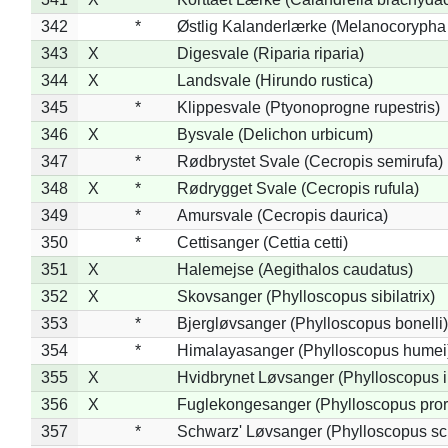
342
*
Østlig Kalanderlærke (Melanocorypha
343
X
Digesvale (Riparia riparia)
344
X
Landsvale (Hirundo rustica)
345
*
Klippesvale (Ptyonoprogne rupestris)
346
X
Bysvale (Delichon urbicum)
347
*
Rødbrystet Svale (Cecropis semirufa)
348
X
*
Rødrygget Svale (Cecropis rufula)
349
*
Amursvale (Cecropis daurica)
350
*
Cettisanger (Cettia cetti)
351
X
Halemejse (Aegithalos caudatus)
352
X
Skovsanger (Phylloscopus sibilatrix)
353
*
Bjergløvsanger (Phylloscopus bonelli)
354
*
Himalayasanger (Phylloscopus humei
355
X
Hvidbrynet Løvsanger (Phylloscopus i
356
X
Fuglekongesanger (Phylloscopus pror
357
*
Schwarz' Løvsanger (Phylloscopus sc