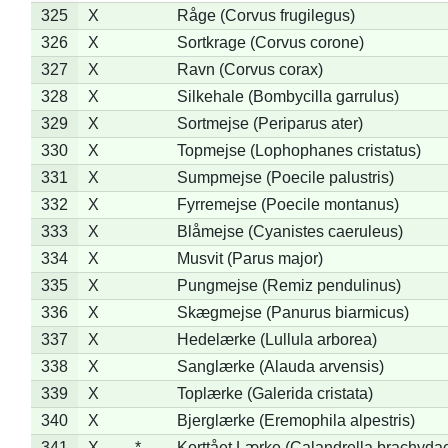
325
X
Råge (Corvus frugilegus)
326
X
Sortkrage (Corvus corone)
327
X
Ravn (Corvus corax)
328
X
Silkehale (Bombycilla garrulus)
329
X
Sortmejse (Periparus ater)
330
X
Topmejse (Lophophanes cristatus)
331
X
Sumpmejse (Poecile palustris)
332
X
Fyrremejse (Poecile montanus)
333
X
Blåmejse (Cyanistes caeruleus)
334
X
Musvit (Parus major)
335
X
Pungmejse (Remiz pendulinus)
336
X
Skægmejse (Panurus biarmicus)
337
X
Hedelærke (Lullula arborea)
338
X
Sanglærke (Alauda arvensis)
339
X
Toplærke (Galerida cristata)
340
X
Bjerglærke (Eremophila alpestris)
341
X
*
Korttået Lærke (Calandrella brachydac