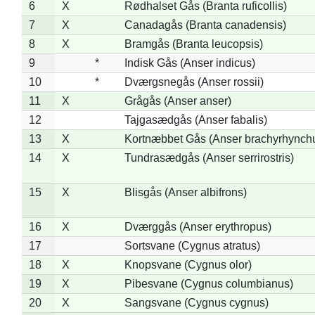
6
X
Rødhalset Gås (Branta ruficollis)
7
X
Canadagås (Branta canadensis)
8
X
Bramgås (Branta leucopsis)
9
*
Indisk Gås (Anser indicus)
10
*
Dværgsnegås (Anser rossii)
11
X
Grågås (Anser anser)
12
Tajgasædgås (Anser fabalis)
13
X
Kortnæbbet Gås (Anser brachyrhynch
14
X
Tundrasædgås (Anser serrirostris)
15
X
Blisgås (Anser albifrons)
16
X
Dværggås (Anser erythropus)
17
Sortsvane (Cygnus atratus)
18
X
Knopsvane (Cygnus olor)
19
X
Pibesvane (Cygnus columbianus)
20
X
Sangsvane (Cygnus cygnus)