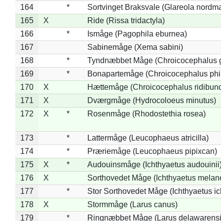
164
*
Sortvinget Braksvale (Glareola nordm
165
X
Ride (Rissa tridactyla)
166
*
Ismåge (Pagophila eburnea)
167
Sabinemåge (Xema sabini)
168
*
Tyndnæbbet Måge (Chroicocephalus 
169
*
Bonapartemåge (Chroicocephalus phil
170
X
Hættemåge (Chroicocephalus ridibun
171
X
Dværgmåge (Hydrocoloeus minutus)
172
X
*
Rosenmåge (Rhodostethia rosea)
173
*
Lattermåge (Leucophaeus atricilla)
174
*
Præriemåge (Leucophaeus pipixcan)
175
X
*
Audouinsmåge (Ichthyaetus audouinii
176
X
Sorthovedet Måge (Ichthyaetus melan
177
*
Stor Sorthovedet Måge (Ichthyaetus ic
178
X
Stormmåge (Larus canus)
179
*
Ringnæbbet Måge (Larus delawarensi