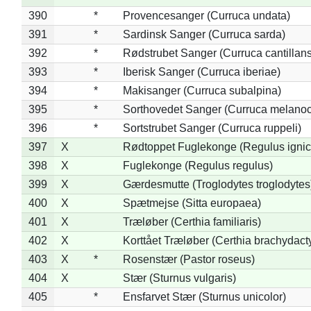
390
*
Provencesanger (Curruca undata)
391
*
Sardinsk Sanger (Curruca sarda)
392
*
Rødstrubet Sanger (Curruca cantillans
393
*
Iberisk Sanger (Curruca iberiae)
394
*
Makisanger (Curruca subalpina)
395
*
Sorthovedet Sanger (Curruca melano
396
*
Sortstrubet Sanger (Curruca ruppeli)
397
X
Rødtoppet Fuglekonge (Regulus ignica
398
X
Fuglekonge (Regulus regulus)
399
X
Gærdesmutte (Troglodytes troglodytes
400
X
Spætmejse (Sitta europaea)
401
X
Træløber (Certhia familiaris)
402
X
Korttået Træløber (Certhia brachydact
403
X
*
Rosenstær (Pastor roseus)
404
X
Stær (Sturnus vulgaris)
405
*
Ensfarvet Stær (Sturnus unicolor)