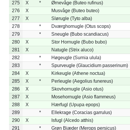
275
X
*
Ørnevåge (Buteo rufinus)
276
X
Musvåge (Buteo buteo)
277
X
Slørugle (Tyto alba)
278
*
Dværghornugle (Otus scops)
279
*
Sneugle (Bubo scandiacus)
280
X
Stor Hornugle (Bubo bubo)
281
X
Natugle (Strix aluco)
282
*
Høgeugle (Surnia ulula)
283
*
Spurveugle (Glaucidium passerinum)
284
X
Kirkeugle (Athene noctua)
285
X
*
Perleugle (Aegolius funereus)
286
X
Skovhornugle (Asio otus)
287
X
Mosehornugle (Asio flammeus)
288
X
Hærfugl (Upupa epops)
289
*
Ellekrage (Coracias garrulus)
290
X
Isfugl (Alcedo atthis)
291
*
Grøn Biæder (Merops persicus)