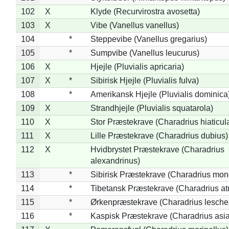
102
X
Klyde (Recurvirostra avosetta)
103
X
Vibe (Vanellus vanellus)
104
*
Steppevibe (Vanellus gregarius)
105
*
Sumpvibe (Vanellus leucurus)
106
X
Hjejle (Pluvialis apricaria)
107
X
*
Sibirisk Hjejle (Pluvialis fulva)
108
*
Amerikansk Hjejle (Pluvialis dominica
109
X
Strandhjejle (Pluvialis squatarola)
110
X
Stor Præstekrave (Charadrius hiaticul
111
X
Lille Præstekrave (Charadrius dubius)
112
X
Hvidbrystet Præstekrave (Charadrius
alexandrinus)
113
*
Sibirisk Præstekrave (Charadrius mon
114
*
Tibetansk Præstekrave (Charadrius atr
115
*
Ørkenpræstekrave (Charadrius leschen
116
*
Kaspisk Præstekrave (Charadrius asia