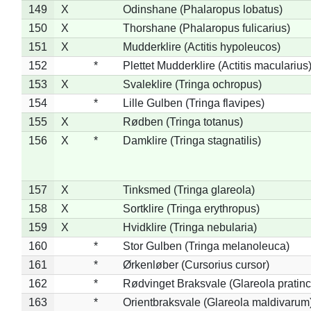
149
X
Odinshane (Phalaropus lobatus)
150
X
Thorshane (Phalaropus fulicarius)
151
X
Mudderklire (Actitis hypoleucos)
152
*
Plettet Mudderklire (Actitis macularius
153
X
Svaleklire (Tringa ochropus)
154
*
Lille Gulben (Tringa flavipes)
155
X
Rødben (Tringa totanus)
156
X
*
Damklire (Tringa stagnatilis)
157
X
Tinksmed (Tringa glareola)
158
X
Sortklire (Tringa erythropus)
159
X
Hvidklire (Tringa nebularia)
160
*
Stor Gulben (Tringa melanoleuca)
161
*
Ørkenløber (Cursorius cursor)
162
*
Rødvinget Braksvale (Glareola pratinc
163
*
Orientbraksvale (Glareola maldivarum