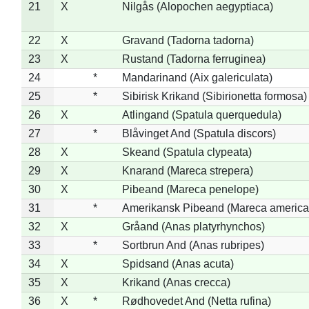
21
X
Nilgås (Alopochen aegyptiaca)
22
X
Gravand (Tadorna tadorna)
23
X
Rustand (Tadorna ferruginea)
24
*
Mandarinand (Aix galericulata)
25
*
Sibirisk Krikand (Sibirionetta formosa)
26
X
Atlingand (Spatula querquedula)
27
*
Blåvinget And (Spatula discors)
28
X
Skeand (Spatula clypeata)
29
X
Knarand (Mareca strepera)
30
X
Pibeand (Mareca penelope)
31
*
Amerikansk Pibeand (Mareca america
32
X
Gråand (Anas platyrhynchos)
33
*
Sortbrun And (Anas rubripes)
34
X
Spidsand (Anas acuta)
35
X
Krikand (Anas crecca)
36
X
*
Rødhovedet And (Netta rufina)