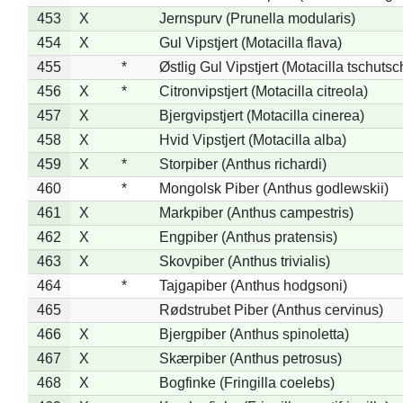
453
X
Jernspurv (Prunella modularis)
454
X
Gul Vipstjert (Motacilla flava)
455
*
Østlig Gul Vipstjert (Motacilla tschuts
456
X
*
Citronvipstjert (Motacilla citreola)
457
X
Bjergvipstjert (Motacilla cinerea)
458
X
Hvid Vipstjert (Motacilla alba)
459
X
*
Storpiber (Anthus richardi)
460
*
Mongolsk Piber (Anthus godlewskii)
461
X
Markpiber (Anthus campestris)
462
X
Engpiber (Anthus pratensis)
463
X
Skovpiber (Anthus trivialis)
464
*
Tajgapiber (Anthus hodgsoni)
465
Rødstrubet Piber (Anthus cervinus)
466
X
Bjergpiber (Anthus spinoletta)
467
X
Skærpiber (Anthus petrosus)
468
X
Bogfinke (Fringilla coelebs)