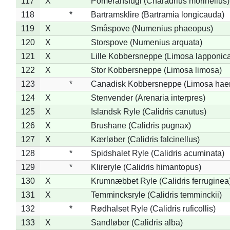
117
X
Pomeransfugl (Charadrius morinellus)
118
*
Bartramsklire (Bartramia longicauda)
119
X
Småspove (Numenius phaeopus)
120
X
Storspove (Numenius arquata)
121
X
Lille Kobbersneppe (Limosa lapponic
122
X
Stor Kobbersneppe (Limosa limosa)
123
*
Canadisk Kobbersneppe (Limosa hae
124
X
Stenvender (Arenaria interpres)
125
X
Islandsk Ryle (Calidris canutus)
126
X
Brushane (Calidris pugnax)
127
X
Kærløber (Calidris falcinellus)
128
*
Spidshalet Ryle (Calidris acuminata)
129
*
Klireryle (Calidris himantopus)
130
X
Krumnæbbet Ryle (Calidris ferruginea
131
X
Temmincksryle (Calidris temminckii)
132
*
Rødhalset Ryle (Calidris ruficollis)
133
X
Sandløber (Calidris alba)