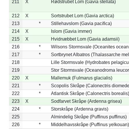
211
X
Rødstrubet Lom (Gavia stellata)
212
X
Sortstrubet Lom (Gavia arctica)
213
*
Stillehavslom (Gavia pacifica)
214
X
Islom (Gavia immer)
215
X
Hvidnæbbet Lom (Gavia adamsii)
216
*
Wilsons Stormsvale (Oceanites ocean
217
*
Sortbrynet Albatros (Thalassarche me
218
Lille Stormsvale (Hydrobates pelagicu
219
Stor Stormsvale (Oceanodroma leuco
220
X
Mallemuk (Fulmarus glacialis)
221
*
Scopolis Skråpe (Calonectris diomed
222
*
Atlantisk Skråpe (Calonectris borealis
223
X
Sodfarvet Skråpe (Ardenna grisea)
224
*
Storskråpe (Ardenna gravis)
225
Almindelig Skråpe (Puffinus puffinus)
226
*
Middelhavsskråpe (Puffinus yelkouan)