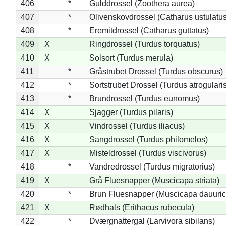
406
*
Gulddrossel (Zoothera aurea)
407
*
Olivenskovdrossel (Catharus ustulatus
408
*
Eremitdrossel (Catharus guttatus)
409
X
Ringdrossel (Turdus torquatus)
410
X
Solsort (Turdus merula)
411
*
Gråstrubet Drossel (Turdus obscurus)
412
*
Sortstrubet Drossel (Turdus atrogularis
413
*
Brundrossel (Turdus eunomus)
414
X
Sjagger (Turdus pilaris)
415
X
Vindrossel (Turdus iliacus)
416
X
Sangdrossel (Turdus philomelos)
417
X
Misteldrossel (Turdus viscivorus)
418
*
Vandredrossel (Turdus migratorius)
419
X
Grå Fluesnapper (Muscicapa striata)
420
*
Brun Fluesnapper (Muscicapa dauuric
421
X
Rødhals (Erithacus rubecula)
422
*
Dværgnattergal (Larvivora sibilans)