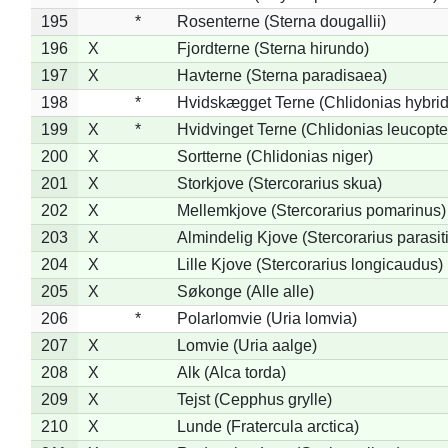
195
*
Rosenterne (Sterna dougallii)
196
X
Fjordterne (Sterna hirundo)
197
X
Havterne (Sterna paradisaea)
198
*
Hvidskægget Terne (Chlidonias hybrid
199
X
*
Hvidvinget Terne (Chlidonias leucopte
200
X
Sortterne (Chlidonias niger)
201
X
Storkjove (Stercorarius skua)
202
X
Mellemkjove (Stercorarius pomarinus)
203
X
Almindelig Kjove (Stercorarius parasit
204
X
Lille Kjove (Stercorarius longicaudus)
205
X
Søkonge (Alle alle)
206
*
Polarlomvie (Uria lomvia)
207
X
Lomvie (Uria aalge)
208
X
Alk (Alca torda)
209
X
Tejst (Cepphus grylle)
210
X
Lunde (Fratercula arctica)