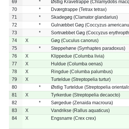
69
*
Østlig Kravetrappe (Chlamydotis macq
70
*
Dværgtrappe (Tetrax tetrax)
71
*
Skadegøg (Clamator glandarius)
72
*
Gulnæbbet Gøg (Coccyzus americanu
73
*
Sortnæbbet Gøg (Coccyzus erythropt
74
X
Gøg (Cuculus canorus)
75
*
Steppehøne (Syrrhaptes paradoxus)
76
X
Klippedue (Columba livia)
77
X
Huldue (Columba oenas)
78
X
Ringdue (Columba palumbus)
79
X
Turteldue (Streptopelia turtur)
80
*
Østlig Turteldue (Streptopelia orientali
81
X
Tyrkerdue (Streptopelia decaocto)
82
*
Sørgedue (Zenaida macroura)
83
X
Vandrikse (Rallus aquaticus)
84
X
Engsnarre (Crex crex)