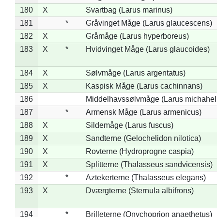
180
X
Svartbag (Larus marinus)
181
*
Gråvinget Måge (Larus glaucescens)
182
X
Gråmåge (Larus hyperboreus)
183
X
*
Hvidvinget Måge (Larus glaucoides)
184
X
Sølvmåge (Larus argentatus)
185
X
Kaspisk Måge (Larus cachinnans)
186
Middelhavssølvmåge (Larus michahell
187
*
Armensk Måge (Larus armenicus)
188
X
Sildemåge (Larus fuscus)
189
X
Sandterne (Gelochelidon nilotica)
190
X
Rovterne (Hydroprogne caspia)
191
X
Splitterne (Thalasseus sandvicensis)
192
*
Aztekerterne (Thalasseus elegans)
193
X
Dværgterne (Sternula albifrons)
194
*
Brilleterne (Onychoprion anaethetus)