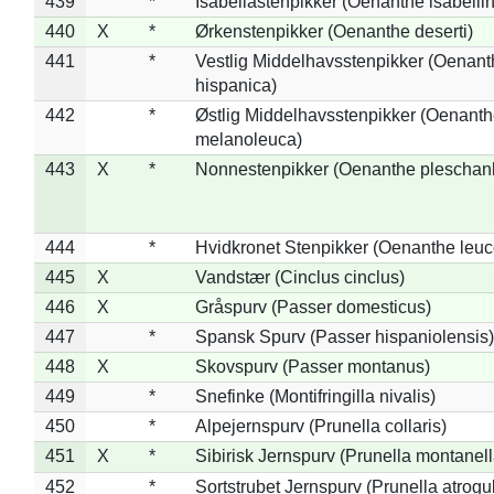
439
*
Isabellastenpikker (Oenanthe isabelli
440
X
*
Ørkenstenpikker (Oenanthe deserti)
441
*
Vestlig Middelhavsstenpikker (Oenant
hispanica)
442
*
Østlig Middelhavsstenpikker (Oenant
melanoleuca)
443
X
*
Nonnestenpikker (Oenanthe pleschan
444
*
Hvidkronet Stenpikker (Oenanthe leu
445
X
Vandstær (Cinclus cinclus)
446
X
Gråspurv (Passer domesticus)
447
*
Spansk Spurv (Passer hispaniolensis)
448
X
Skovspurv (Passer montanus)
449
*
Snefinke (Montifringilla nivalis)
450
*
Alpejernspurv (Prunella collaris)
451
X
*
Sibirisk Jernspurv (Prunella montanell
452
*
Sortstrubet Jernspurv (Prunella atrogul