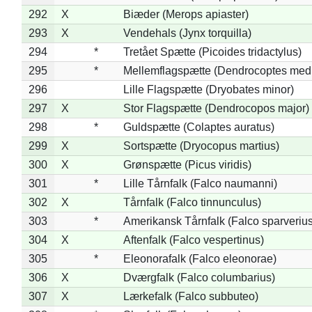
292
X
Biæder (Merops apiaster)
293
X
Vendehals (Jynx torquilla)
294
*
Tretået Spætte (Picoides tridactylus)
295
*
Mellemflagspætte (Dendrocoptes med
296
Lille Flagspætte (Dryobates minor)
297
X
Stor Flagspætte (Dendrocopos major)
298
*
Guldspætte (Colaptes auratus)
299
X
Sortspætte (Dryocopus martius)
300
X
Grønspætte (Picus viridis)
301
*
Lille Tårnfalk (Falco naumanni)
302
X
Tårnfalk (Falco tinnunculus)
303
*
Amerikansk Tårnfalk (Falco sparverius
304
X
Aftenfalk (Falco vespertinus)
305
*
Eleonorafalk (Falco eleonorae)
306
X
Dværgfalk (Falco columbarius)
307
X
Lærkefalk (Falco subbuteo)