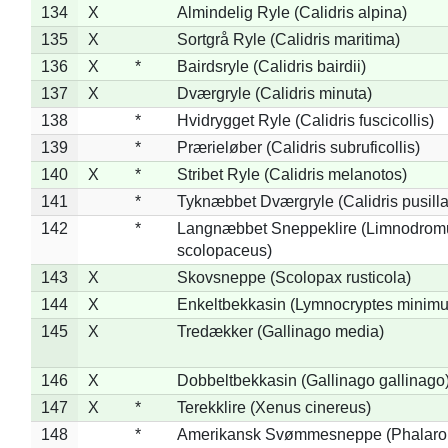
134
X
Almindelig Ryle (Calidris alpina)
135
X
Sortgrå Ryle (Calidris maritima)
136
X
*
Bairdsryle (Calidris bairdii)
137
X
Dværgryle (Calidris minuta)
138
*
Hvidrygget Ryle (Calidris fuscicollis)
139
*
Prærieløber (Calidris subruficollis)
140
X
*
Stribet Ryle (Calidris melanotos)
141
*
Tyknæbbet Dværgryle (Calidris pusilla
142
*
Langnæbbet Sneppeklire (Limnodrom
scolopaceus)
143
X
Skovsneppe (Scolopax rusticola)
144
X
Enkeltbekkasin (Lymnocryptes minimu
145
X
Tredækker (Gallinago media)
146
X
Dobbeltbekkasin (Gallinago gallinago
147
X
*
Terekklire (Xenus cinereus)
148
*
Amerikansk Svømmesneppe (Phalaropu