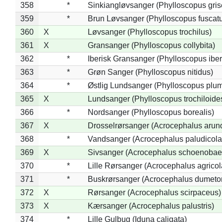
358
*
Sinkiangløvsanger (Phylloscopus gris
359
*
Brun Løvsanger (Phylloscopus fuscat
360
X
Løvsanger (Phylloscopus trochilus)
361
X
Gransanger (Phylloscopus collybita)
362
*
Iberisk Gransanger (Phylloscopus iber
363
*
Grøn Sanger (Phylloscopus nitidus)
364
*
Østlig Lundsanger (Phylloscopus plum
365
X
Lundsanger (Phylloscopus trochiloide
366
*
Nordsanger (Phylloscopus borealis)
367
X
Drosselrørsanger (Acrocephalus arun
368
*
Vandsanger (Acrocephalus paludicola
369
X
Sivsanger (Acrocephalus schoenobae
370
*
Lille Rørsanger (Acrocephalus agricol
371
*
Buskrørsanger (Acrocephalus dumeto
372
X
Rørsanger (Acrocephalus scirpaceus)
373
X
Kærsanger (Acrocephalus palustris)
374
*
Lille Gulbug (Iduna caligata)