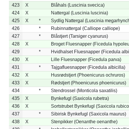
423
X
Blåhals (Luscinia svecica)
424
X
Nattergal (Luscinia luscinia)
425
X
*
Sydlig Nattergal (Luscinia megarhync
426
*
Rubinnattergal (Calliope calliope)
427
*
Blåstjert (Tarsiger cyanurus)
428
X
Broget Fluesnapper (Ficedula hypole
429
*
Hvidhalset Fluesnapper (Ficedula albic
430
X
Lille Fluesnapper (Ficedula parva)
431
*
Tajgafluesnapper (Ficedula albicilla)
432
X
Husrødstjert (Phoenicurus ochruros)
433
X
Rødstjert (Phoenicurus phoenicurus)
434
*
Stendrossel (Monticola saxatilis)
435
X
Bynkefugl (Saxicola rubetra)
436
X
Sortstrubet Bynkefugl (Saxicola rubico
437
*
Sibirisk Bynkefugl (Saxicola maurus)
438
X
Stenpikker (Oenanthe oenanthe)