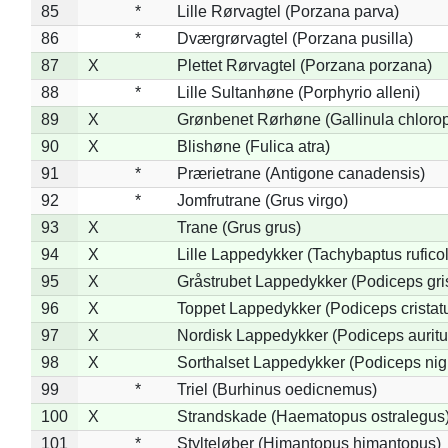
85
*
Lille Rørvagtel (Porzana parva)
86
*
Dværgrørvagtel (Porzana pusilla)
87
X
Plettet Rørvagtel (Porzana porzana)
88
*
Lille Sultanhøne (Porphyrio alleni)
89
X
Grønbenet Rørhøne (Gallinula chloro
90
X
Blishøne (Fulica atra)
91
*
Prærietrane (Antigone canadensis)
92
*
Jomfrutrane (Grus virgo)
93
X
Trane (Grus grus)
94
X
Lille Lappedykker (Tachybaptus ruficol
95
X
Gråstrubet Lappedykker (Podiceps gr
96
X
Toppet Lappedykker (Podiceps cristat
97
X
Nordisk Lappedykker (Podiceps auritu
98
X
Sorthalset Lappedykker (Podiceps nigri
99
*
Triel (Burhinus oedicnemus)
100
X
Strandskade (Haematopus ostralegus
101
*
Stylteløber (Himantopus himantopus)