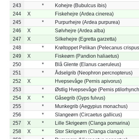
243
*
Kohejre (Bubulcus ibis)
244
X
Fiskehejre (Ardea cinerea)
245
*
Purpurhejre (Ardea purpurea)
246
X
Sølvhejre (Ardea alba)
247
X
Silkehejre (Egretta garzetta)
248
*
Krøltoppet Pelikan (Pelecanus crispus
249
X
Fiskeørn (Pandion haliaetus)
250
*
Blå Glente (Elanus caeruleus)
251
*
Ådselgrib (Neophron percnopterus)
252
X
Hvepsevåge (Pernis apivorus)
253
*
Østlig Hvepsevåge (Pernis ptilorhync
254
X
*
Gåsegrib (Gyps fulvus)
255
*
Munkegrib (Aegypius monachus)
256
*
Slangeørn (Circaetus gallicus)
257
X
*
Lille Skrigeørn (Clanga pomarina)
258
X
*
Stor Skrigeørn (Clanga clanga)