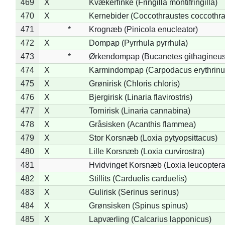
469
X
Kvækerfinke (Fringilla montifringilla)
470
X
Kernebider (Coccothraustes coccothra
471
*
Krognæb (Pinicola enucleator)
472
X
Dompap (Pyrrhula pyrrhula)
473
*
Ørkendompap (Bucanetes githagineus
474
X
Karmindompap (Carpodacus erythrinu
475
X
Grønirisk (Chloris chloris)
476
X
Bjergirisk (Linaria flavirostris)
477
X
Tornirisk (Linaria cannabina)
478
X
Gråsisken (Acanthis flammea)
479
X
Stor Korsnæb (Loxia pytyopsittacus)
480
X
Lille Korsnæb (Loxia curvirostra)
481
Hvidvinget Korsnæb (Loxia leucoptera
482
X
Stillits (Carduelis carduelis)
483
X
Gulirisk (Serinus serinus)
484
X
Grønsisken (Spinus spinus)
485
X
Lapværling (Calcarius lapponicus)