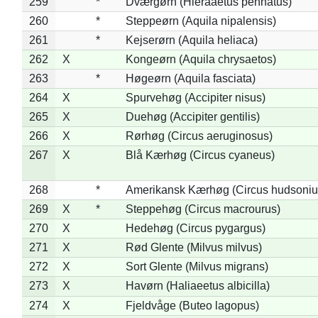
259
*
Dværgørn (Hieraaetus pennatus)
260
*
Steppeørn (Aquila nipalensis)
261
*
Kejserørn (Aquila heliaca)
262
X
Kongeørn (Aquila chrysaetos)
263
*
Høgeørn (Aquila fasciata)
264
X
Spurvehøg (Accipiter nisus)
265
X
Duehøg (Accipiter gentilis)
266
X
Rørhøg (Circus aeruginosus)
267
X
Blå Kærhøg (Circus cyaneus)
268
*
Amerikansk Kærhøg (Circus hudsoniu
269
X
*
Steppehøg (Circus macrourus)
270
X
Hedehøg (Circus pygargus)
271
X
Rød Glente (Milvus milvus)
272
X
Sort Glente (Milvus migrans)
273
X
Havørn (Haliaeetus albicilla)
274
X
Fjeldvåge (Buteo lagopus)