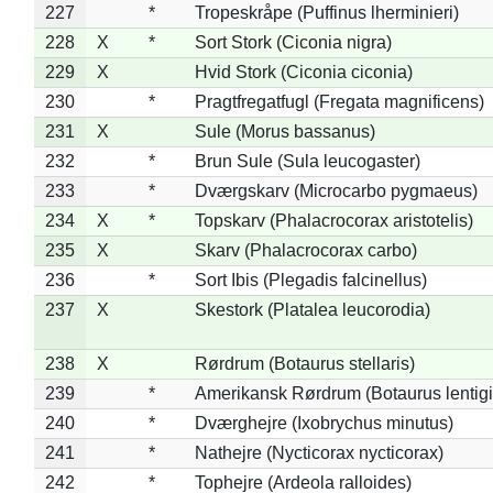
227
*
Tropeskråpe (Puffinus lherminieri)
228
X
*
Sort Stork (Ciconia nigra)
229
X
Hvid Stork (Ciconia ciconia)
230
*
Pragtfregatfugl (Fregata magnificens)
231
X
Sule (Morus bassanus)
232
*
Brun Sule (Sula leucogaster)
233
*
Dværgskarv (Microcarbo pygmaeus)
234
X
*
Topskarv (Phalacrocorax aristotelis)
235
X
Skarv (Phalacrocorax carbo)
236
*
Sort Ibis (Plegadis falcinellus)
237
X
Skestork (Platalea leucorodia)
238
X
Rørdrum (Botaurus stellaris)
239
*
Amerikansk Rørdrum (Botaurus lentig
240
*
Dværghejre (Ixobrychus minutus)
241
*
Nathejre (Nycticorax nycticorax)
242
*
Tophejre (Ardeola ralloides)