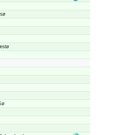
gsø
æstø
Sø