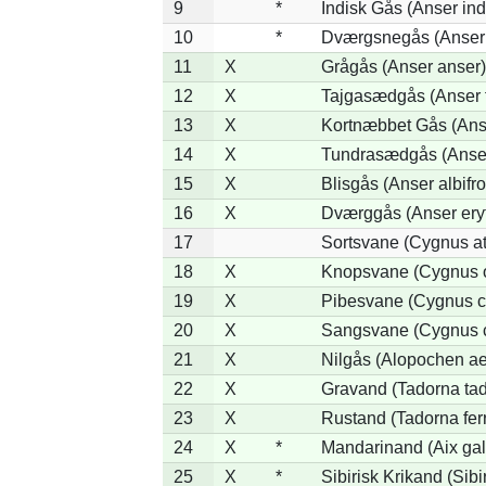
9
*
Indisk Gås (Anser ind
10
*
Dværgsnegås (Anser r
11
X
Grågås (Anser anser)
12
X
Tajgasædgås (Anser f
13
X
Kortnæbbet Gås (Ans
14
X
Tundrasædgås (Anser 
15
X
Blisgås (Anser albifr
16
X
Dværggås (Anser ery
17
Sortsvane (Cygnus at
18
X
Knopsvane (Cygnus o
19
X
Pibesvane (Cygnus c
20
X
Sangsvane (Cygnus 
21
X
Nilgås (Alopochen ae
22
X
Gravand (Tadorna ta
23
X
Rustand (Tadorna fer
24
X
*
Mandarinand (Aix gal
25
X
*
Sibirisk Krikand (Sibi