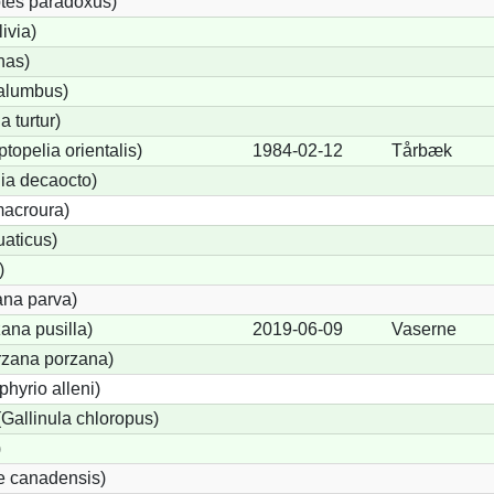
tes paradoxus)
ivia)
nas)
alumbus)
a turtur)
ptopelia orientalis)
1984-02-12
Tårbæk
lia decaocto)
acroura)
uaticus)
)
ana parva)
ana pusilla)
2019-06-09
Vaserne
orzana porzana)
phyrio alleni)
allinula chloropus)
)
e canadensis)