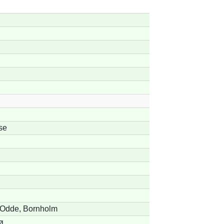
se
Odde, Bornholm
ø