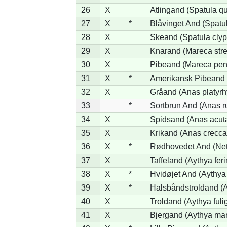
26
X
Atlingand (Spatula q
27
X
*
Blåvinget And (Spatul
28
X
Skeand (Spatula clyp
29
X
Knarand (Mareca stre
30
X
Pibeand (Mareca pen
31
X
*
Amerikansk Pibeand 
32
X
Gråand (Anas platyr
33
*
Sortbrun And (Anas r
34
X
Spidsand (Anas acut
35
X
Krikand (Anas crecca
36
X
*
Rødhovedet And (Nett
37
X
Taffeland (Aythya feri
38
X
*
Hvidøjet And (Aythya
39
X
*
Halsbåndstroldand (Ay
40
X
Troldand (Aythya fuli
41
X
Bjergand (Aythya mar