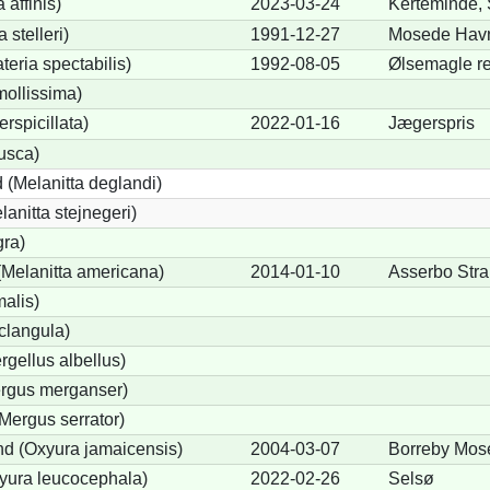
 affinis)
2023-03-24
Kerteminde,
 stelleri)
1991-12-27
Mosede Hav
eria spectabilis)
1992-08-05
Ølsemagle re
mollissima)
erspicillata)
2022-01-16
Jægerspris
fusca)
 (Melanitta deglandi)
lanitta stejnegeri)
gra)
Melanitta americana)
2014-01-10
Asserbo Str
alis)
clangula)
rgellus albellus)
ergus merganser)
Mergus serrator)
d (Oxyura jamaicensis)
2004-03-07
Borreby Mose
yura leucocephala)
2022-02-26
Selsø