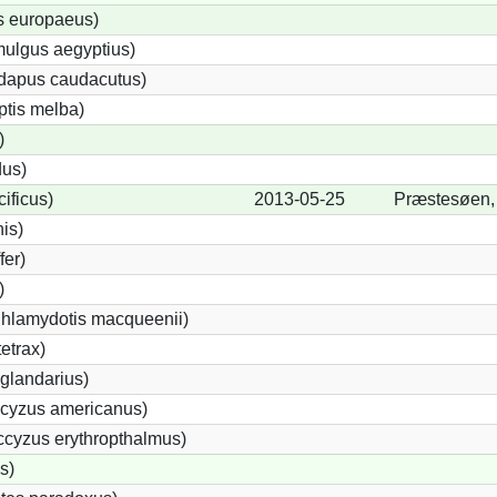
s europaeus)
ulgus aegyptius)
ndapus caudacutus)
ptis melba)
)
dus)
ificus)
2013-05-25
Præstesøen,
nis)
fer)
)
Chlamydotis macqueenii)
etrax)
glandarius)
cyzus americanus)
cyzus erythropthalmus)
s)