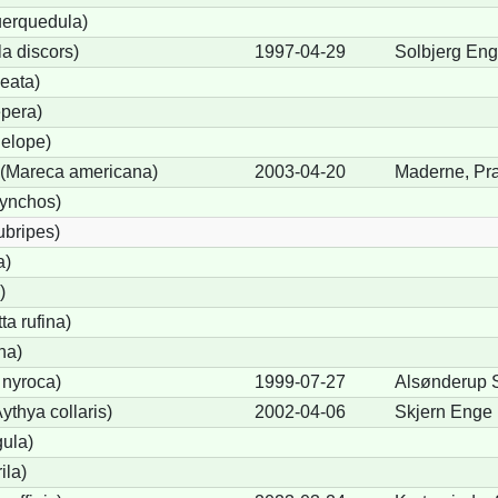
uerquedula)
a discors)
1997-04-29
Solbjerg En
eata)
pera)
elope)
(Mareca americana)
2003-04-20
Maderne, Pr
hynchos)
ubripes)
a)
)
a rufina)
na)
 nyroca)
1999-07-27
Alsønderup 
thya collaris)
2002-04-06
Skjern Enge
gula)
ila)