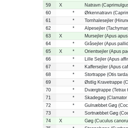
59
X
Natravn (Caprimulgu
60
*
Ørkennatravn (Caprim
61
*
Tornhalesejler (Hiru
62
*
Alpesejler (Tachymar
63
X
Mursejler (Apus apus
64
*
Gråsejler (Apus palli
65
X
*
Orientsejler (Apus pac
66
*
Lille Sejler (Apus affi
67
*
Kaffersejler (Apus caf
68
*
Stortrappe (Otis tarda
69
*
Østlig Kravetrappe (
70
*
Dværgtrappe (Tetrax t
71
*
Skadegøg (Clamator 
72
*
Gulnæbbet Gøg (Coc
73
*
Sortnæbbet Gøg (Coc
74
X
Gøg (Cuculus canoru