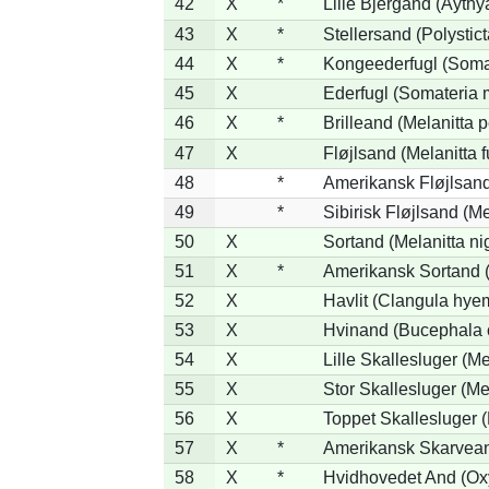
42
X
*
Lille Bjergand (Aythya
43
X
*
Stellersand (Polysticta
44
X
*
Kongeederfugl (Somat
45
X
Ederfugl (Somateria 
46
X
*
Brilleand (Melanitta p
47
X
Fløjlsand (Melanitta 
48
*
Amerikansk Fløjlsand
49
*
Sibirisk Fløjlsand (Me
50
X
Sortand (Melanitta ni
51
X
*
Amerikansk Sortand (
52
X
Havlit (Clangula hyem
53
X
Hvinand (Bucephala 
54
X
Lille Skallesluger (Me
55
X
Stor Skallesluger (M
56
X
Toppet Skallesluger (
57
X
*
Amerikansk Skarvean
58
X
*
Hvidhovedet And (Ox