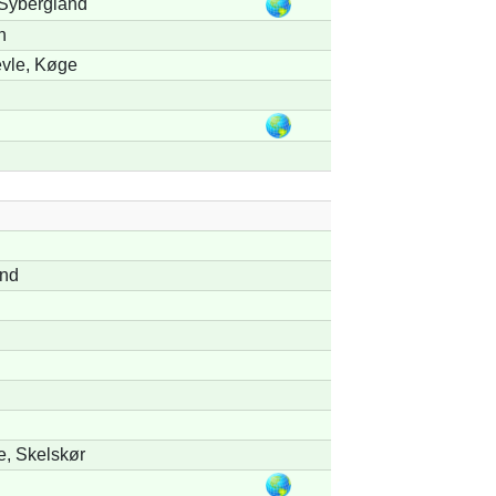
 Sybergland
n
vle, Køge
and
, Skelskør