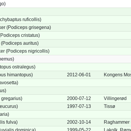
go)
chybaptus ruficollis)
er (Podiceps grisegena)
Podiceps cristatus)
(Podiceps auritus)
r (Podiceps nigricollis)
cnemus)
opus ostralegus)
pus himantopus)
2012-06-01
Kongens Mo
avosetta)
us)
 gregarius)
2000-07-12
Villingerød
eucurus)
1997-07-13
Tissø
aria)
lis fulva)
2002-10-14
Raghammer 
uvialis dominica)
1999-05-22
Lakolk, Røm