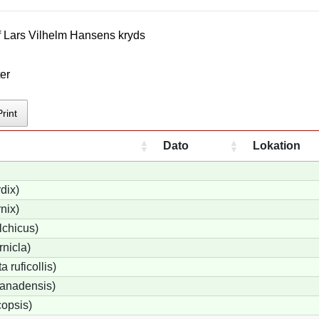
f
Lars Vilhelm Hansen
s kryds
er
Print
Dato
Lokation
dix)
nix)
lchicus)
nicla)
 ruficollis)
anadensis)
opsis)