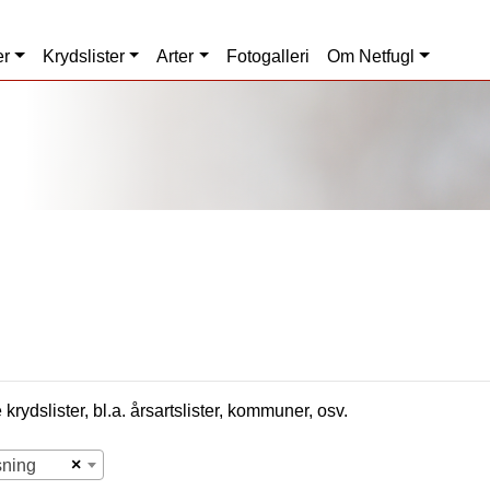
er
Krydslister
Arter
Fotogalleri
Om Netfugl
krydslister, bl.a. årsartslister, kommuner, osv.
×
sning