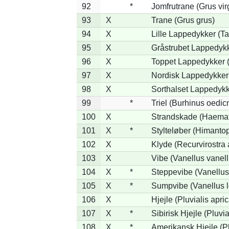
92
*
Jomfrutrane (Grus vir
93
X
Trane (Grus grus)
94
X
Lille Lappedykker (Ta
95
X
Gråstrubet Lappedykk
96
X
Toppet Lappedykker (
97
X
Nordisk Lappedykker 
98
X
Sorthalset Lappedykke
99
*
Triel (Burhinus oedi
100
X
Strandskade (Haemat
101
X
*
Stylteløber (Himanto
102
X
Klyde (Recurvirostra 
103
X
Vibe (Vanellus vanell
104
X
*
Steppevibe (Vanellus
105
X
*
Sumpvibe (Vanellus l
106
X
Hjejle (Pluvialis apric
107
X
*
Sibirisk Hjejle (Pluvia
108
X
*
Amerikansk Hjejle (Pl