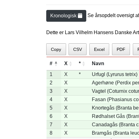
Se årsopdelt oversigt a
Kronologisk
Dette er Lars Vilhelm Hansens Danske Art
Copy
CSV
Excel
PDF
#
X
*
Navn
1
X
*
Urfugl (Lyrurus tetrix)
2
X
Agerhøne (Perdix per
3
X
Vagtel (Coturnix cotur
4
X
Fasan (Phasianus co
5
X
Knortegås (Branta ber
6
X
Rødhalset Gås (Branta
7
X
Canadagås (Branta c
8
X
Bramgås (Branta leuc