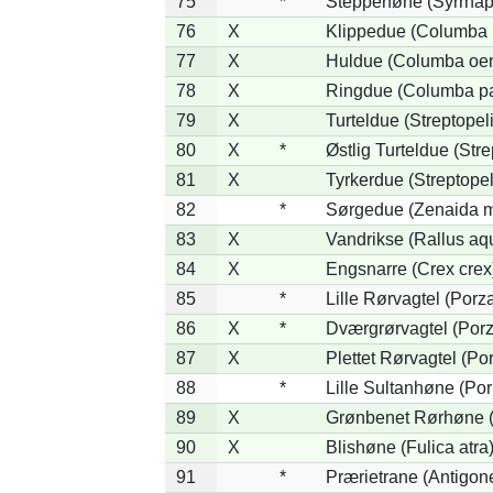
75
*
Steppehøne (Syrrhap
76
X
Klippedue (Columba l
77
X
Huldue (Columba oe
78
X
Ringdue (Columba p
79
X
Turteldue (Streptopeli
80
X
*
Østlig Turteldue (Stre
81
X
Tyrkerdue (Streptope
82
*
Sørgedue (Zenaida m
83
X
Vandrikse (Rallus aq
84
X
Engsnarre (Crex crex
85
*
Lille Rørvagtel (Porz
86
X
*
Dværgrørvagtel (Porz
87
X
Plettet Rørvagtel (P
88
*
Lille Sultanhøne (Por
89
X
Grønbenet Rørhøne (G
90
X
Blishøne (Fulica atra
91
*
Prærietrane (Antigon