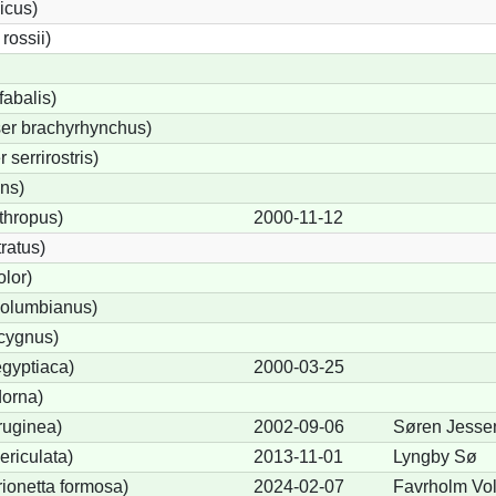
icus)
ossii)
abalis)
er brachyrhynchus)
serrirostris)
ons)
thropus)
2000-11-12
ratus)
lor)
olumbianus)
cygnus)
gyptiaca)
2000-03-25
dorna)
ruginea)
2002-09-06
Søren Jesse
ericulata)
2013-11-01
Lyngby Sø
rionetta formosa)
2024-02-07
Favrholm Vol