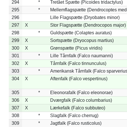
294
*
Tretået Spætte (Picoides tridactylus)
295
*
Mellemflagspætte (Dendrocoptes med
296
Lille Flagspætte (Dryobates minor)
297
X
Stor Flagspætte (Dendrocopos major)
298
*
Guldspætte (Colaptes auratus)
299
X
Sortspætte (Dryocopus martius)
300
X
Grønspætte (Picus viridis)
301
*
Lille Tårnfalk (Falco naumanni)
302
X
Tårnfalk (Falco tinnunculus)
303
*
Amerikansk Tårnfalk (Falco sparverius
304
X
Aftenfalk (Falco vespertinus)
305
*
Eleonorafalk (Falco eleonorae)
306
X
Dværgfalk (Falco columbarius)
307
X
Lærkefalk (Falco subbuteo)
308
*
Slagfalk (Falco cherrug)
309
*
Jagtfalk (Falco rusticolus)