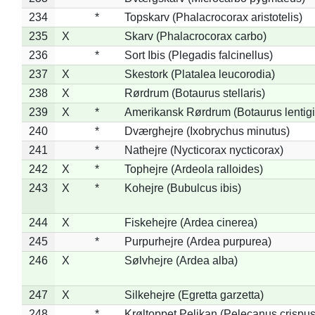
234
*
Topskarv (Phalacrocorax aristotelis)
235
X
Skarv (Phalacrocorax carbo)
236
*
Sort Ibis (Plegadis falcinellus)
237
X
Skestork (Platalea leucorodia)
238
X
Rørdrum (Botaurus stellaris)
239
X
*
Amerikansk Rørdrum (Botaurus lentig
240
*
Dværghejre (Ixobrychus minutus)
241
*
Nathejre (Nycticorax nycticorax)
242
X
*
Tophejre (Ardeola ralloides)
243
X
*
Kohejre (Bubulcus ibis)
244
X
Fiskehejre (Ardea cinerea)
245
*
Purpurhejre (Ardea purpurea)
246
X
Sølvhejre (Ardea alba)
247
X
Silkehejre (Egretta garzetta)
248
*
Krøltoppet Pelikan (Pelecanus crispus