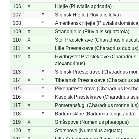
106
X
Hjejle (Pluvialis apricaria)
107
*
Sibirisk Hjejle (Pluvialis fulva)
108
*
Amerikansk Hjejle (Pluvialis dominica
109
X
Strandhjejle (Pluvialis squatarola)
110
X
Stor Præstekrave (Charadrius hiaticul
111
X
Lille Præstekrave (Charadrius dubius)
112
X
Hvidbrystet Præstekrave (Charadrius
alexandrinus)
113
*
Sibirisk Præstekrave (Charadrius mon
114
X
*
Tibetansk Præstekrave (Charadrius atr
115
*
Ørkenpræstekrave (Charadrius leschen
116
*
Kaspisk Præstekrave (Charadrius asia
117
X
Pomeransfugl (Charadrius morinellus)
118
*
Bartramsklire (Bartramia longicauda)
119
X
Småspove (Numenius phaeopus)
120
X
Storspove (Numenius arquata)
121
X
Lille Kobbersneppe (Limosa lapponic