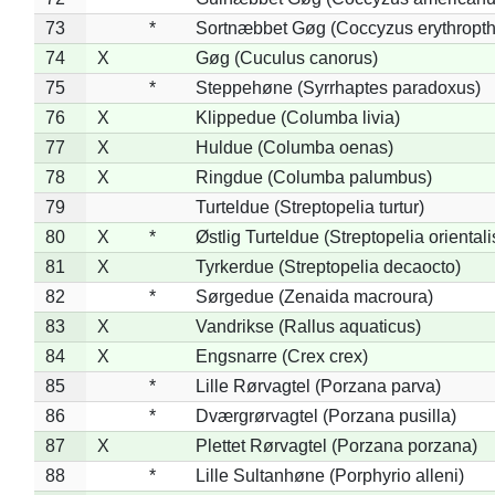
73
*
Sortnæbbet Gøg (Coccyzus erythropt
74
X
Gøg (Cuculus canorus)
75
*
Steppehøne (Syrrhaptes paradoxus)
76
X
Klippedue (Columba livia)
77
X
Huldue (Columba oenas)
78
X
Ringdue (Columba palumbus)
79
Turteldue (Streptopelia turtur)
80
X
*
Østlig Turteldue (Streptopelia orientali
81
X
Tyrkerdue (Streptopelia decaocto)
82
*
Sørgedue (Zenaida macroura)
83
X
Vandrikse (Rallus aquaticus)
84
X
Engsnarre (Crex crex)
85
*
Lille Rørvagtel (Porzana parva)
86
*
Dværgrørvagtel (Porzana pusilla)
87
X
Plettet Rørvagtel (Porzana porzana)
88
*
Lille Sultanhøne (Porphyrio alleni)