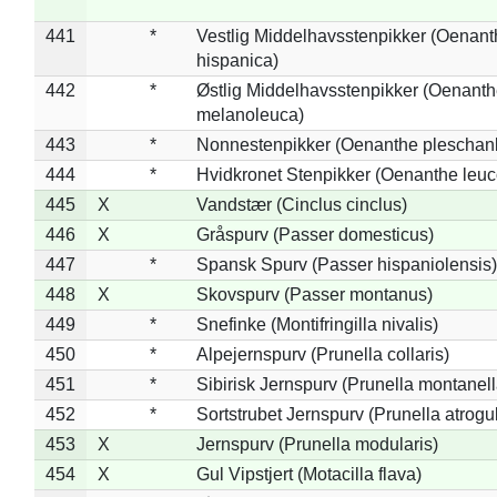
441
*
Vestlig Middelhavsstenpikker (Oenant
hispanica)
442
*
Østlig Middelhavsstenpikker (Oenant
melanoleuca)
443
*
Nonnestenpikker (Oenanthe pleschan
444
*
Hvidkronet Stenpikker (Oenanthe leu
445
X
Vandstær (Cinclus cinclus)
446
X
Gråspurv (Passer domesticus)
447
*
Spansk Spurv (Passer hispaniolensis)
448
X
Skovspurv (Passer montanus)
449
*
Snefinke (Montifringilla nivalis)
450
*
Alpejernspurv (Prunella collaris)
451
*
Sibirisk Jernspurv (Prunella montanell
452
*
Sortstrubet Jernspurv (Prunella atrogul
453
X
Jernspurv (Prunella modularis)
454
X
Gul Vipstjert (Motacilla flava)