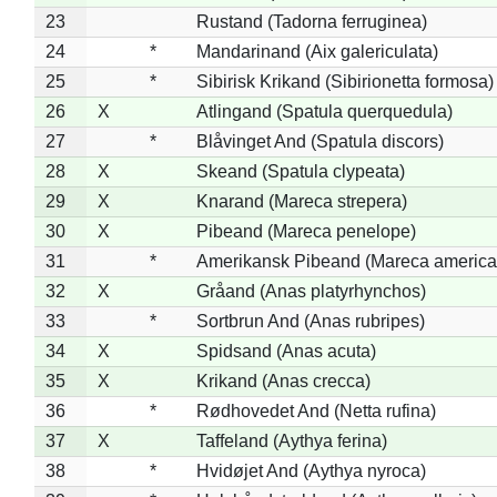
23
Rustand (Tadorna ferruginea)
24
*
Mandarinand (Aix galericulata)
25
*
Sibirisk Krikand (Sibirionetta formosa)
26
X
Atlingand (Spatula querquedula)
27
*
Blåvinget And (Spatula discors)
28
X
Skeand (Spatula clypeata)
29
X
Knarand (Mareca strepera)
30
X
Pibeand (Mareca penelope)
31
*
Amerikansk Pibeand (Mareca america
32
X
Gråand (Anas platyrhynchos)
33
*
Sortbrun And (Anas rubripes)
34
X
Spidsand (Anas acuta)
35
X
Krikand (Anas crecca)
36
*
Rødhovedet And (Netta rufina)
37
X
Taffeland (Aythya ferina)
38
*
Hvidøjet And (Aythya nyroca)