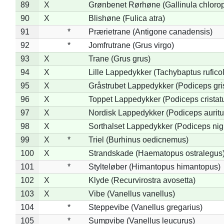
89
X
Grønbenet Rørhøne (Gallinula chloro
90
X
Blishøne (Fulica atra)
91
*
Prærietrane (Antigone canadensis)
92
*
Jomfrutrane (Grus virgo)
93
X
Trane (Grus grus)
94
X
Lille Lappedykker (Tachybaptus ruficol
95
X
Gråstrubet Lappedykker (Podiceps gr
96
X
Toppet Lappedykker (Podiceps cristat
97
X
Nordisk Lappedykker (Podiceps auritu
98
X
Sorthalset Lappedykker (Podiceps nigri
99
X
*
Triel (Burhinus oedicnemus)
100
X
Strandskade (Haematopus ostralegus
101
*
Stylteløber (Himantopus himantopus)
102
X
Klyde (Recurvirostra avosetta)
103
X
Vibe (Vanellus vanellus)
104
*
Steppevibe (Vanellus gregarius)
105
*
Sumpvibe (Vanellus leucurus)