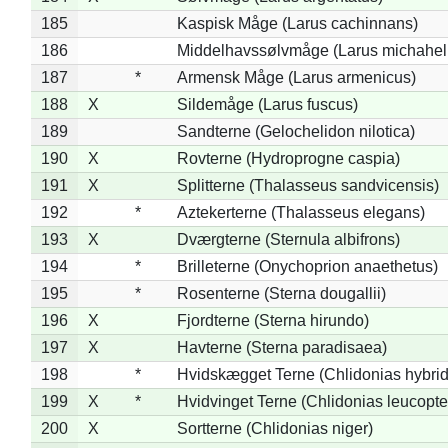
185
Kaspisk Måge (Larus cachinnans)
186
Middelhavssølvmåge (Larus michahell
187
*
Armensk Måge (Larus armenicus)
188
X
Sildemåge (Larus fuscus)
189
Sandterne (Gelochelidon nilotica)
190
X
Rovterne (Hydroprogne caspia)
191
X
Splitterne (Thalasseus sandvicensis)
192
*
Aztekerterne (Thalasseus elegans)
193
X
Dværgterne (Sternula albifrons)
194
*
Brilleterne (Onychoprion anaethetus)
195
*
Rosenterne (Sterna dougallii)
196
X
Fjordterne (Sterna hirundo)
197
X
Havterne (Sterna paradisaea)
198
*
Hvidskægget Terne (Chlidonias hybrid
199
X
*
Hvidvinget Terne (Chlidonias leucopte
200
X
Sortterne (Chlidonias niger)