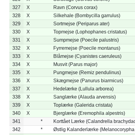
327
X
Ravn (Corvus corax)
328
X
Silkehale (Bombycilla garrulus)
329
X
Sortmejse (Periparus ater)
330
X
Topmejse (Lophophanes cristatus)
331
X
Sumpmejse (Poecile palustris)
332
X
Fyrremejse (Poecile montanus)
333
X
Blåmejse (Cyanistes caeruleus)
334
X
Musvit (Parus major)
335
X
Pungmejse (Remiz pendulinus)
336
X
Skægmejse (Panurus biarmicus)
337
X
Hedelærke (Lullula arborea)
338
X
Sanglærke (Alauda arvensis)
339
X
Toplærke (Galerida cristata)
340
X
Bjerglærke (Eremophila alpestris)
341
*
Korttået Lærke (Calandrella brachydac
342
*
Østlig Kalanderlærke (Melanocorypha