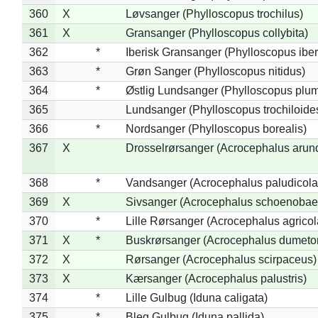
360
X
Løvsanger (Phylloscopus trochilus)
361
X
Gransanger (Phylloscopus collybita)
362
*
Iberisk Gransanger (Phylloscopus iber
363
*
Grøn Sanger (Phylloscopus nitidus)
364
*
Østlig Lundsanger (Phylloscopus plum
365
Lundsanger (Phylloscopus trochiloide
366
*
Nordsanger (Phylloscopus borealis)
367
X
Drosselrørsanger (Acrocephalus arun
368
*
Vandsanger (Acrocephalus paludicola
369
X
Sivsanger (Acrocephalus schoenobae
370
*
Lille Rørsanger (Acrocephalus agricol
371
X
*
Buskrørsanger (Acrocephalus dumeto
372
X
Rørsanger (Acrocephalus scirpaceus)
373
X
Kærsanger (Acrocephalus palustris)
374
*
Lille Gulbug (Iduna caligata)
375
*
Bleg Gulbug (Iduna pallida)