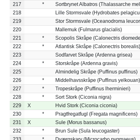
217
*
Sortbrynet Albatros (Thalassarche me
218
Lille Stormsvale (Hydrobates pelagicu
219
Stor Stormsvale (Oceanodroma leuco
220
Mallemuk (Fulmarus glacialis)
221
*
Scopolis Skråpe (Calonectris diomed
222
*
Atlantisk Skråpe (Calonectris borealis
223
Sodfarvet Skråpe (Ardenna grisea)
224
*
Storskråpe (Ardenna gravis)
225
Almindelig Skråpe (Puffinus puffinus)
226
*
Middelhavsskråpe (Puffinus yelkouan)
227
*
Tropeskråpe (Puffinus lherminieri)
228
*
Sort Stork (Ciconia nigra)
229
X
Hvid Stork (Ciconia ciconia)
230
*
Pragtfregatfugl (Fregata magnificens)
231
X
Sule (Morus bassanus)
232
*
Brun Sule (Sula leucogaster)
233
*
Dværgskarv (Microcarbo pygmaeus)