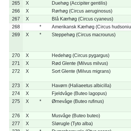
265
X
Duehøg (Accipiter gentilis)
266
X
Rørhøg (Circus aeruginosus)
267
X
Blå Kærhøg (Circus cyaneus)
268
*
Amerikansk Kærhøg (Circus hudsoniu
269
X
*
Steppehøg (Circus macrourus)
270
X
Hedehøg (Circus pygargus)
271
X
Rød Glente (Milvus milvus)
272
X
Sort Glente (Milvus migrans)
273
X
Havørn (Haliaeetus albicilla)
274
X
Fjeldvåge (Buteo lagopus)
275
X
*
Ørnevåge (Buteo rufinus)
276
X
Musvåge (Buteo buteo)
277
X
Slørugle (Tyto alba)