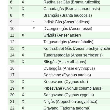
6
X
Rødhalset Gås (Branta ruficollis)
7
X
Canadagås (Branta canadensis)
8
X
Bramgås (Branta leucopsis)
9
*
Indisk Gås (Anser indicus)
10
*
Dværgsnegås (Anser rossii)
11
X
Grågås (Anser anser)
12
Tajgasædgås (Anser fabalis)
13
X
Kortnæbbet Gås (Anser brachyrhynch
14
X
Tundrasædgås (Anser serrirostris)
15
X
Blisgås (Anser albifrons)
16
Dværggås (Anser erythropus)
17
Sortsvane (Cygnus atratus)
18
X
Knopsvane (Cygnus olor)
19
X
Pibesvane (Cygnus columbianus)
20
X
Sangsvane (Cygnus cygnus)
21
X
Nilgås (Alopochen aegyptiaca)
22
X
Gravand (Tadorna tadorna)