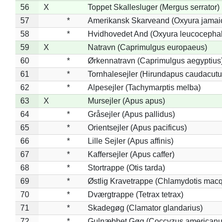
56
X
Toppet Skallesluger (Mergus serrator)
57
*
Amerikansk Skarveand (Oxyura jamai
58
*
Hvidhovedet And (Oxyura leucocepha
59
X
Natravn (Caprimulgus europaeus)
60
*
Ørkennatravn (Caprimulgus aegyptius
61
*
Tornhalesejler (Hirundapus caudacutu
62
*
Alpesejler (Tachymarptis melba)
63
X
Mursejler (Apus apus)
64
*
Gråsejler (Apus pallidus)
65
*
Orientsejler (Apus pacificus)
66
*
Lille Sejler (Apus affinis)
67
*
Kaffersejler (Apus caffer)
68
*
Stortrappe (Otis tarda)
69
*
Østlig Kravetrappe (Chlamydotis macq
70
*
Dværgtrappe (Tetrax tetrax)
71
*
Skadegøg (Clamator glandarius)
72
*
Gulnæbbet Gøg (Coccyzus americanu