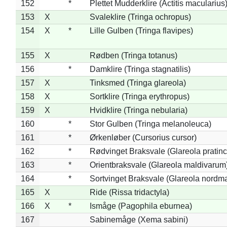
152
*
Plettet Mudderklire (Actitis macularius
153
X
Svaleklire (Tringa ochropus)
154
X
*
Lille Gulben (Tringa flavipes)
155
X
Rødben (Tringa totanus)
156
*
Damklire (Tringa stagnatilis)
157
X
Tinksmed (Tringa glareola)
158
X
Sortklire (Tringa erythropus)
159
X
Hvidklire (Tringa nebularia)
160
*
Stor Gulben (Tringa melanoleuca)
161
*
Ørkenløber (Cursorius cursor)
162
*
Rødvinget Braksvale (Glareola pratinc
163
*
Orientbraksvale (Glareola maldivarum
164
*
Sortvinget Braksvale (Glareola nordm
165
X
Ride (Rissa tridactyla)
166
X
*
Ismåge (Pagophila eburnea)
167
Sabinemåge (Xema sabini)