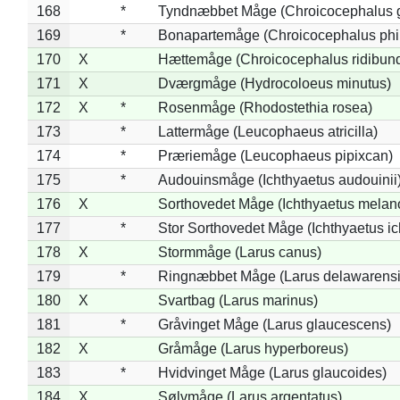
168
*
Tyndnæbbet Måge (Chroicocephalus 
169
*
Bonapartemåge (Chroicocephalus phil
170
X
Hættemåge (Chroicocephalus ridibun
171
X
Dværgmåge (Hydrocoloeus minutus)
172
X
*
Rosenmåge (Rhodostethia rosea)
173
*
Lattermåge (Leucophaeus atricilla)
174
*
Præriemåge (Leucophaeus pipixcan)
175
*
Audouinsmåge (Ichthyaetus audouinii
176
X
Sorthovedet Måge (Ichthyaetus melan
177
*
Stor Sorthovedet Måge (Ichthyaetus ic
178
X
Stormmåge (Larus canus)
179
*
Ringnæbbet Måge (Larus delawarensi
180
X
Svartbag (Larus marinus)
181
*
Gråvinget Måge (Larus glaucescens)
182
X
Gråmåge (Larus hyperboreus)
183
*
Hvidvinget Måge (Larus glaucoides)
184
X
Sølvmåge (Larus argentatus)