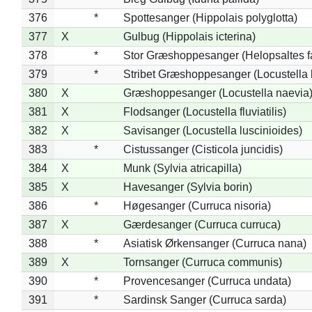
376
*
Spottesanger (Hippolais polyglotta)
377
X
Gulbug (Hippolais icterina)
378
*
Stor Græshoppesanger (Helopsaltes fa
379
*
Stribet Græshoppesanger (Locustella 
380
X
Græshoppesanger (Locustella naevia
381
X
Flodsanger (Locustella fluviatilis)
382
X
Savisanger (Locustella luscinioides)
383
*
Cistussanger (Cisticola juncidis)
384
X
Munk (Sylvia atricapilla)
385
X
Havesanger (Sylvia borin)
386
*
Høgesanger (Curruca nisoria)
387
X
Gærdesanger (Curruca curruca)
388
*
Asiatisk Ørkensanger (Curruca nana)
389
X
Tornsanger (Curruca communis)
390
*
Provencesanger (Curruca undata)
391
*
Sardinsk Sanger (Curruca sarda)