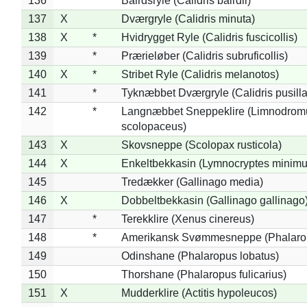
136
*
Bairdsryle (Calidris bairdii)
137
X
Dværgryle (Calidris minuta)
138
X
*
Hvidrygget Ryle (Calidris fuscicollis)
139
*
Prærieløber (Calidris subruficollis)
140
X
*
Stribet Ryle (Calidris melanotos)
141
*
Tyknæbbet Dværgryle (Calidris pusilla
142
*
Langnæbbet Sneppeklire (Limnodrom
scolopaceus)
143
X
Skovsneppe (Scolopax rusticola)
144
X
Enkeltbekkasin (Lymnocryptes minimu
145
Tredækker (Gallinago media)
146
X
Dobbeltbekkasin (Gallinago gallinago
147
*
Terekklire (Xenus cinereus)
148
*
Amerikansk Svømmesneppe (Phalaropu
149
Odinshane (Phalaropus lobatus)
150
Thorshane (Phalaropus fulicarius)
151
X
Mudderklire (Actitis hypoleucos)