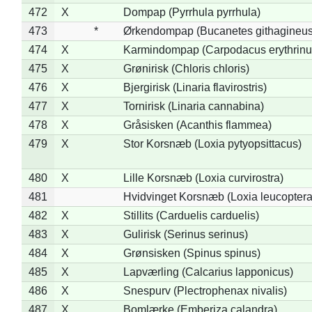
472
X
Dompap (Pyrrhula pyrrhula)
473
*
Ørkendompap (Bucanetes githagineus
474
X
Karmindompap (Carpodacus erythrinu
475
X
Grønirisk (Chloris chloris)
476
X
Bjergirisk (Linaria flavirostris)
477
X
Tornirisk (Linaria cannabina)
478
X
Gråsisken (Acanthis flammea)
479
X
Stor Korsnæb (Loxia pytyopsittacus)
480
X
Lille Korsnæb (Loxia curvirostra)
481
Hvidvinget Korsnæb (Loxia leucoptera
482
X
Stillits (Carduelis carduelis)
483
X
Gulirisk (Serinus serinus)
484
X
Grønsisken (Spinus spinus)
485
X
Lapværling (Calcarius lapponicus)
486
X
Snespurv (Plectrophenax nivalis)
487
X
Bomlærke (Emberiza calandra)