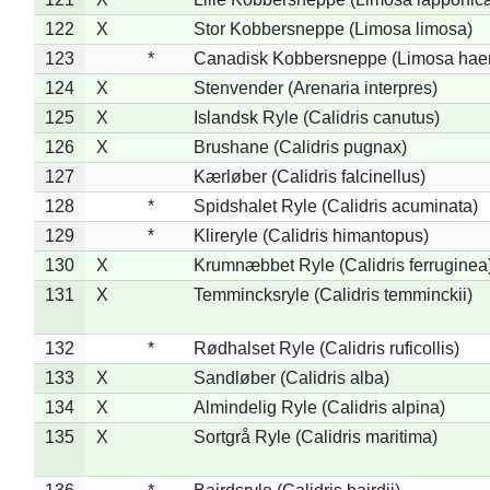
122
X
Stor Kobbersneppe (Limosa limosa)
123
*
Canadisk Kobbersneppe (Limosa hae
124
X
Stenvender (Arenaria interpres)
125
X
Islandsk Ryle (Calidris canutus)
126
X
Brushane (Calidris pugnax)
127
Kærløber (Calidris falcinellus)
128
*
Spidshalet Ryle (Calidris acuminata)
129
*
Klireryle (Calidris himantopus)
130
X
Krumnæbbet Ryle (Calidris ferruginea
131
X
Temmincksryle (Calidris temminckii)
132
*
Rødhalset Ryle (Calidris ruficollis)
133
X
Sandløber (Calidris alba)
134
X
Almindelig Ryle (Calidris alpina)
135
X
Sortgrå Ryle (Calidris maritima)