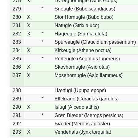
278
X
*
Dværghornugle (Otus scops)
279
*
Sneugle (Bubo scandiacus)
280
X
Stor Hornugle (Bubo bubo)
281
X
Natugle (Strix aluco)
282
X
*
Høgeugle (Surnia ulula)
283
*
Spurveugle (Glaucidium passerinum)
284
X
Kirkeugle (Athene noctua)
285
*
Perleugle (Aegolius funereus)
286
X
Skovhornugle (Asio otus)
287
X
Mosehornugle (Asio flammeus)
288
Hærfugl (Upupa epops)
289
*
Ellekrage (Coracias garrulus)
290
X
Isfugl (Alcedo atthis)
291
*
Grøn Biæder (Merops persicus)
292
Biæder (Merops apiaster)
293
X
Vendehals (Jynx torquilla)