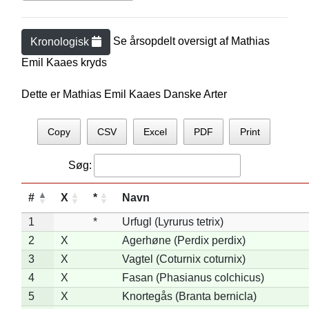
Se årsopdelt oversigt af
Mathias
Kronologisk
Emil Kaae
s kryds
Dette er Mathias Emil Kaaes Danske Arter
Copy
CSV
Excel
PDF
Print
Søg:
#
X
*
Navn
1
*
Urfugl (Lyrurus tetrix)
2
X
Agerhøne (Perdix perdix)
3
X
Vagtel (Coturnix coturnix)
4
X
Fasan (Phasianus colchicus)
5
X
Knortegås (Branta bernicla)