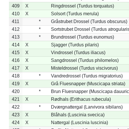
409
X
Ringdrossel (Turdus torquatus)
410
X
Solsort (Turdus merula)
411
*
Gråstrubet Drossel (Turdus obscurus)
412
*
Sortstrubet Drossel (Turdus atrogularis
413
*
Brundrossel (Turdus eunomus)
414
X
Sjagger (Turdus pilaris)
415
X
Vindrossel (Turdus iliacus)
416
X
Sangdrossel (Turdus philomelos)
417
X
Misteldrossel (Turdus viscivorus)
418
*
Vandredrossel (Turdus migratorius)
419
X
Grå Fluesnapper (Muscicapa striata)
420
*
Brun Fluesnapper (Muscicapa dauuric
421
X
Rødhals (Erithacus rubecula)
422
*
Dværgnattergal (Larvivora sibilans)
423
X
Blåhals (Luscinia svecica)
424
X
Nattergal (Luscinia luscinia)