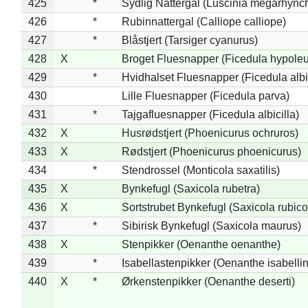
425
*
Sydlig Nattergal (Luscinia megarhync
426
*
Rubinnattergal (Calliope calliope)
427
*
Blåstjert (Tarsiger cyanurus)
428
X
Broget Fluesnapper (Ficedula hypole
429
*
Hvidhalset Fluesnapper (Ficedula albic
430
Lille Fluesnapper (Ficedula parva)
431
*
Tajgafluesnapper (Ficedula albicilla)
432
X
Husrødstjert (Phoenicurus ochruros)
433
X
Rødstjert (Phoenicurus phoenicurus)
434
*
Stendrossel (Monticola saxatilis)
435
X
Bynkefugl (Saxicola rubetra)
436
X
Sortstrubet Bynkefugl (Saxicola rubico
437
*
Sibirisk Bynkefugl (Saxicola maurus)
438
X
Stenpikker (Oenanthe oenanthe)
439
*
Isabellastenpikker (Oenanthe isabelli
440
X
*
Ørkenstenpikker (Oenanthe deserti)