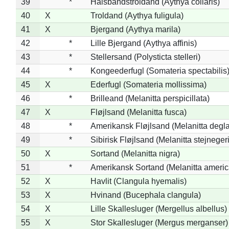
39
*
Halsbåndstroldand (Aythya collaris)
40
X
Troldand (Aythya fuligula)
41
X
Bjergand (Aythya marila)
42
*
Lille Bjergand (Aythya affinis)
43
*
Stellersand (Polysticta stelleri)
44
*
Kongeederfugl (Somateria spectabilis
45
X
Ederfugl (Somateria mollissima)
46
*
Brilleand (Melanitta perspicillata)
47
X
Fløjlsand (Melanitta fusca)
48
*
Amerikansk Fløjlsand (Melanitta degla
49
*
Sibirisk Fløjlsand (Melanitta stejnegeri
50
X
Sortand (Melanitta nigra)
51
*
Amerikansk Sortand (Melanitta ameri
52
X
Havlit (Clangula hyemalis)
53
X
Hvinand (Bucephala clangula)
54
X
Lille Skallesluger (Mergellus albellus)
55
X
Stor Skallesluger (Mergus merganser)