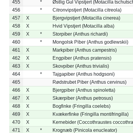
455
*
Østlig Gul Vipstjert (Motacilla tschuts
456
*
Citronvipstjert (Motacilla citreola)
457
X
Bjergvipstjert (Motacilla cinerea)
458
X
Hvid Vipstjert (Motacilla alba)
459
X
*
Storpiber (Anthus richardi)
460
*
Mongolsk Piber (Anthus godlewskii)
461
X
Markpiber (Anthus campestris)
462
X
Engpiber (Anthus pratensis)
463
X
Skovpiber (Anthus trivialis)
464
*
Tajgapiber (Anthus hodgsoni)
465
Rødstrubet Piber (Anthus cervinus)
466
X
Bjergpiber (Anthus spinoletta)
467
X
Skærpiber (Anthus petrosus)
468
X
Bogfinke (Fringilla coelebs)
469
X
Kvækerfinke (Fringilla montifringilla)
470
X
Kernebider (Coccothraustes coccothra
471
X
*
Krognæb (Pinicola enucleator)