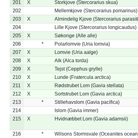
201
X
Storkjove (Stercorarius skua)
202
Mellemkjove (Stercorarius pomarinus)
203
X
Almindelig Kjove (Stercorarius parasit
204
Lille Kjove (Stercorarius longicaudus)
205
X
Søkonge (Alle alle)
206
*
Polarlomvie (Uria lomvia)
207
X
Lomvie (Uria aalge)
208
X
Alk (Alca torda)
209
X
Tejst (Cepphus grylle)
210
X
Lunde (Fratercula arctica)
211
X
Rødstrubet Lom (Gavia stellata)
212
X
Sortstrubet Lom (Gavia arctica)
213
*
Stillehavslom (Gavia pacifica)
214
Islom (Gavia immer)
215
X
Hvidnæbbet Lom (Gavia adamsii)
216
*
Wilsons Stormsvale (Oceanites ocean