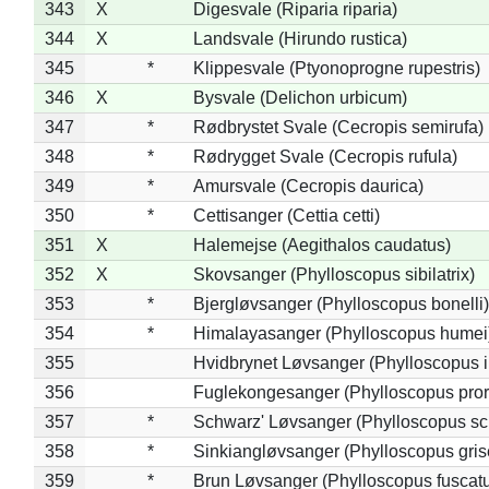
343
X
Digesvale (Riparia riparia)
344
X
Landsvale (Hirundo rustica)
345
*
Klippesvale (Ptyonoprogne rupestris)
346
X
Bysvale (Delichon urbicum)
347
*
Rødbrystet Svale (Cecropis semirufa)
348
*
Rødrygget Svale (Cecropis rufula)
349
*
Amursvale (Cecropis daurica)
350
*
Cettisanger (Cettia cetti)
351
X
Halemejse (Aegithalos caudatus)
352
X
Skovsanger (Phylloscopus sibilatrix)
353
*
Bjergløvsanger (Phylloscopus bonelli)
354
*
Himalayasanger (Phylloscopus humei
355
Hvidbrynet Løvsanger (Phylloscopus i
356
Fuglekongesanger (Phylloscopus pror
357
*
Schwarz' Løvsanger (Phylloscopus sc
358
*
Sinkiangløvsanger (Phylloscopus gris
359
*
Brun Løvsanger (Phylloscopus fuscat