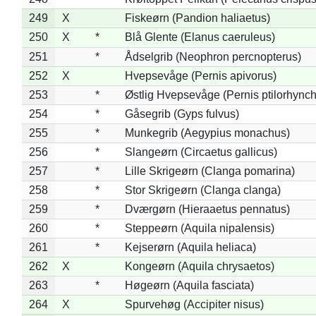
249
X
Fiskeørn (Pandion haliaetus)
250
X
*
Blå Glente (Elanus caeruleus)
251
*
Ådselgrib (Neophron percnopterus)
252
X
Hvepsevåge (Pernis apivorus)
253
*
Østlig Hvepsevåge (Pernis ptilorhync
254
*
Gåsegrib (Gyps fulvus)
255
*
Munkegrib (Aegypius monachus)
256
*
Slangeørn (Circaetus gallicus)
257
*
Lille Skrigeørn (Clanga pomarina)
258
*
Stor Skrigeørn (Clanga clanga)
259
*
Dværgørn (Hieraaetus pennatus)
260
*
Steppeørn (Aquila nipalensis)
261
*
Kejserørn (Aquila heliaca)
262
X
Kongeørn (Aquila chrysaetos)
263
*
Høgeørn (Aquila fasciata)
264
X
Spurvehøg (Accipiter nisus)