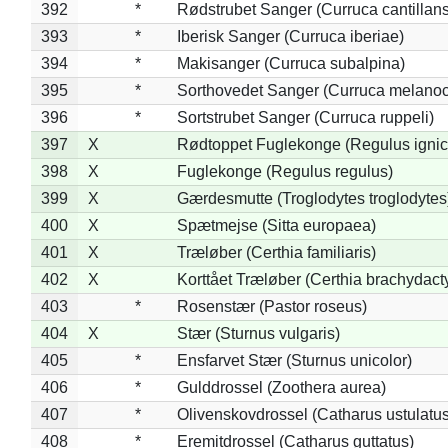
392
*
Rødstrubet Sanger (Curruca cantillans
393
*
Iberisk Sanger (Curruca iberiae)
394
*
Makisanger (Curruca subalpina)
395
*
Sorthovedet Sanger (Curruca melano
396
*
Sortstrubet Sanger (Curruca ruppeli)
397
X
Rødtoppet Fuglekonge (Regulus ignica
398
X
Fuglekonge (Regulus regulus)
399
X
Gærdesmutte (Troglodytes troglodytes
400
X
Spætmejse (Sitta europaea)
401
X
Træløber (Certhia familiaris)
402
X
Korttået Træløber (Certhia brachydact
403
*
Rosenstær (Pastor roseus)
404
X
Stær (Sturnus vulgaris)
405
*
Ensfarvet Stær (Sturnus unicolor)
406
*
Gulddrossel (Zoothera aurea)
407
*
Olivenskovdrossel (Catharus ustulatus
408
*
Eremitdrossel (Catharus guttatus)