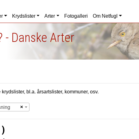
er
Krydslister
Arter
Fotogalleri
Om Netfugl
 - Danske Arter
krydslister, bl.a. årsartslister, kommuner, osv.
×
sning
 )