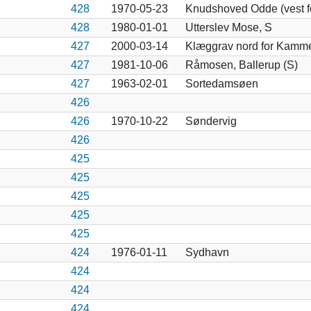
428
1970-05-23
Knudshoved Odde (vest fo
428
1980-01-01
Utterslev Mose, S
427
2000-03-14
Klæggrav nord for Kamme
427
1981-10-06
Råmosen, Ballerup (S)
427
1963-02-01
Sortedamsøen
426
426
1970-10-22
Søndervig
426
425
425
425
425
425
424
1976-01-11
Sydhavn
424
424
424