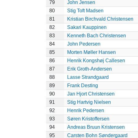
79
John Jensen
80
Stig Toft Madsen
81
Kristian Birchvald Christensen
82
Sakari Kauppinen
83
Kenneth Bach Christensen
84
John Pedersen
85
Morten Møller Hansen
86
Henrik Kongshøj Callesen
87
Erik Groth-Andersen
88
Lasse Strandgaard
89
Frank Desting
90
Jan Hjort Christensen
91
Stig Hartvig Nielsen
92
Henrik Pedersen
93
Søren Kristoffersen
94
Andreas Bruun Kristensen
95
Carsten Bohn Søndergaard