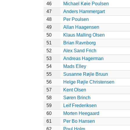
46
Michael Køie Poulsen
47
Anders Hammergart
48
Per Poulsen
49
Allan Haagensen
50
Klaus Malling Olsen
51
Brian Ravnborg
52
Alex Sand Frich
53
Andreas Hagerman
54
Mads Elley
55
Susanne Røjle Bruun
56
Helge Røjle Christensen
57
Kent Olsen
58
Søren Brinch
59
Leif Frederiksen
60
Morten Heegaard
61
Per Bo Hansen
62
Poul Holm