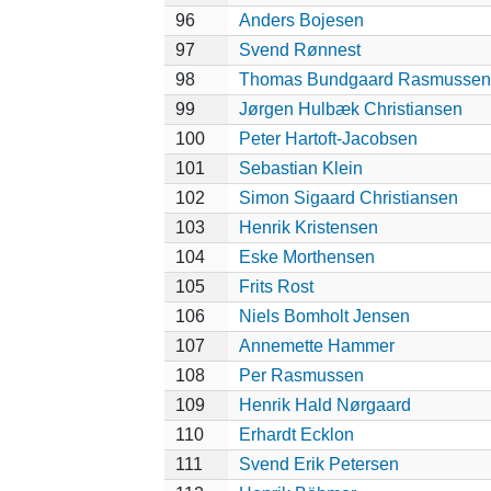
96
Anders Bojesen
97
Svend Rønnest
98
Thomas Bundgaard Rasmussen
99
Jørgen Hulbæk Christiansen
100
Peter Hartoft-Jacobsen
101
Sebastian Klein
102
Simon Sigaard Christiansen
103
Henrik Kristensen
104
Eske Morthensen
105
Frits Rost
106
Niels Bomholt Jensen
107
Annemette Hammer
108
Per Rasmussen
109
Henrik Hald Nørgaard
110
Erhardt Ecklon
111
Svend Erik Petersen