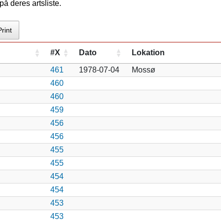
å deres artsliste.
Print
#X
Dato
Lokation
461
1978-07-04
Mossø
460
460
459
456
456
455
455
454
454
453
453