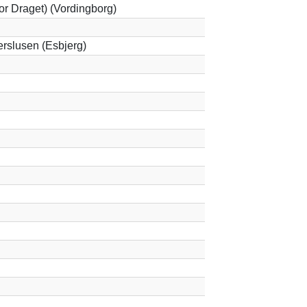
r Draget) (Vordingborg)
rslusen (Esbjerg)