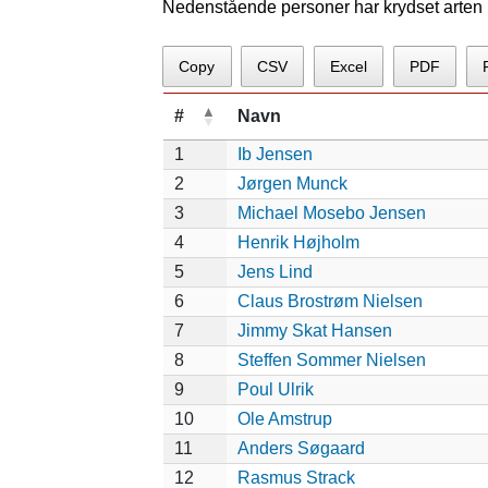
Nedenstående personer har krydset arten p
Copy
CSV
Excel
PDF
#
Navn
1
Ib Jensen
2
Jørgen Munck
3
Michael Mosebo Jensen
4
Henrik Højholm
5
Jens Lind
6
Claus Brostrøm Nielsen
7
Jimmy Skat Hansen
8
Steffen Sommer Nielsen
9
Poul Ulrik
10
Ole Amstrup
11
Anders Søgaard
12
Rasmus Strack