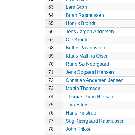
63
Lars Grøn
64
Brian Rasmussen
65
Henrik Brandt
66
Jens Jørgen Andersen
67
Ole Krogh
68
Birthe Rasmussen
69
Klaus Malling Olsen
70
Rune Sø Neergaard
71
Jens Søgaard Hansen
72
Christian Andersen Jensen
73
Martin Thomsen
74
Thomas Buus Nielsen
75
Tina Elley
76
Hans Pinstrup
77
Stig Kjærgaard Rasmussen
78
John Frikke