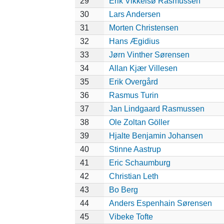
29
Erik Vikkelsø Rasmussen
30
Lars Andersen
31
Morten Christensen
32
Hans Ægidius
33
Jørn Vinther Sørensen
34
Allan Kjær Villesen
35
Erik Overgård
36
Rasmus Turin
37
Jan Lindgaard Rasmussen
38
Ole Zoltan Göller
39
Hjalte Benjamin Johansen
40
Stinne Aastrup
41
Eric Schaumburg
42
Christian Leth
43
Bo Berg
44
Anders Espenhain Sørensen
45
Vibeke Tofte