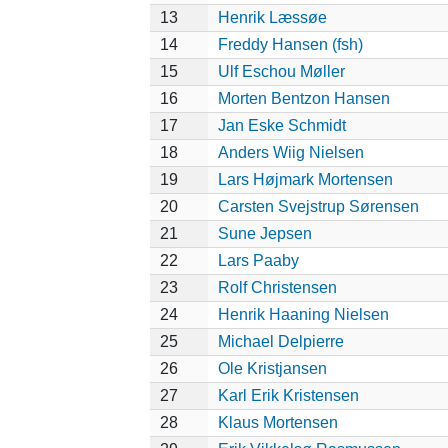
13
Henrik Læssøe
14
Freddy Hansen (fsh)
15
Ulf Eschou Møller
16
Morten Bentzon Hansen
17
Jan Eske Schmidt
18
Anders Wiig Nielsen
19
Lars Højmark Mortensen
20
Carsten Svejstrup Sørensen
21
Sune Jepsen
22
Lars Paaby
23
Rolf Christensen
24
Henrik Haaning Nielsen
25
Michael Delpierre
26
Ole Kristjansen
27
Karl Erik Kristensen
28
Klaus Mortensen