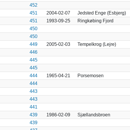
452
451
2004-02-07
Jedsted Enge (Esbjerg)
451
1993-09-25
Ringkøbing Fjord
450
450
449
2005-02-03
Tempelkrog (Lejre)
446
445
445
444
1965-04-21
Porsemosen
444
443
443
441
439
1986-02-09
Sjællandsbroen
439