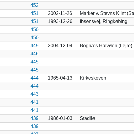
452
451
2002-11-26
Marker v. Stevns Klint (St
451
1993-12-26
Ibsensvej, Ringkøbing
450
450
449
2004-12-04
Bognæs Halvøen (Lejre)
446
445
445
444
1965-04-13
Kirkeskoven
444
443
441
441
439
1986-01-03
Stadilø
439