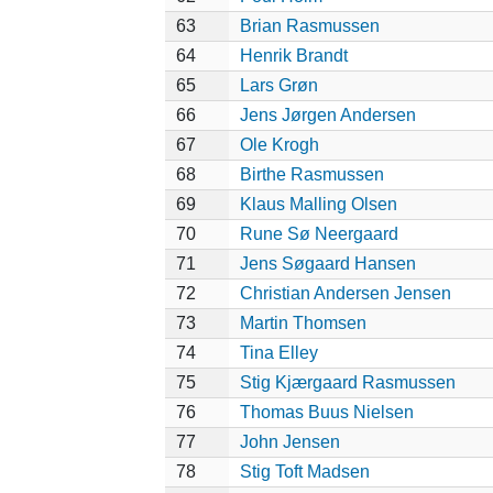
63
Brian Rasmussen
64
Henrik Brandt
65
Lars Grøn
66
Jens Jørgen Andersen
67
Ole Krogh
68
Birthe Rasmussen
69
Klaus Malling Olsen
70
Rune Sø Neergaard
71
Jens Søgaard Hansen
72
Christian Andersen Jensen
73
Martin Thomsen
74
Tina Elley
75
Stig Kjærgaard Rasmussen
76
Thomas Buus Nielsen
77
John Jensen
78
Stig Toft Madsen