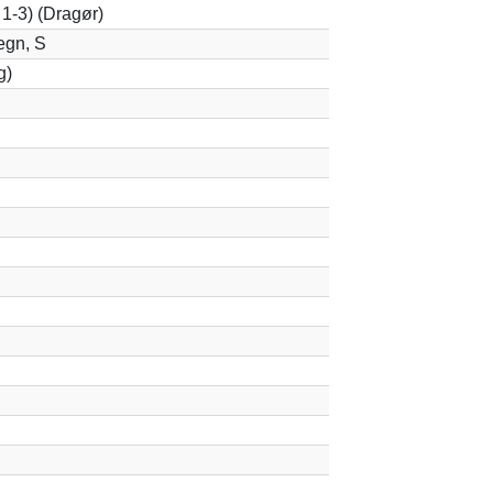
1-3) (Dragør)
egn, S
g)