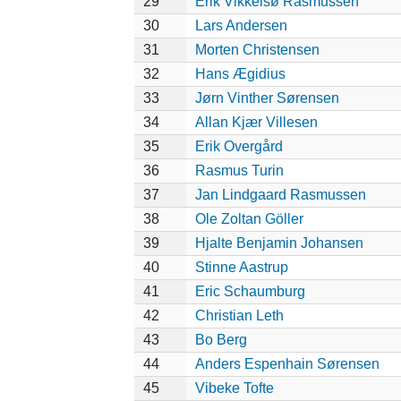
29
Erik Vikkelsø Rasmussen
30
Lars Andersen
31
Morten Christensen
32
Hans Ægidius
33
Jørn Vinther Sørensen
34
Allan Kjær Villesen
35
Erik Overgård
36
Rasmus Turin
37
Jan Lindgaard Rasmussen
38
Ole Zoltan Göller
39
Hjalte Benjamin Johansen
40
Stinne Aastrup
41
Eric Schaumburg
42
Christian Leth
43
Bo Berg
44
Anders Espenhain Sørensen
45
Vibeke Tofte