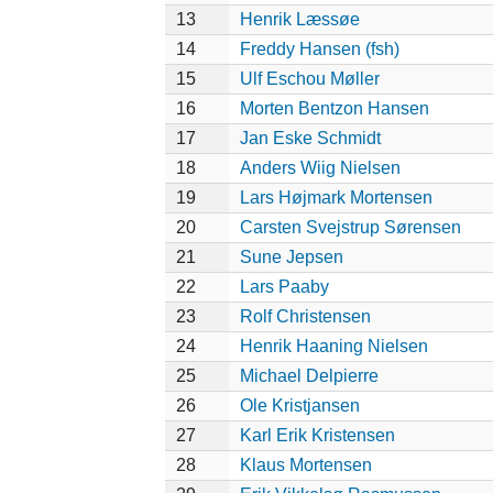
13
Henrik Læssøe
14
Freddy Hansen (fsh)
15
Ulf Eschou Møller
16
Morten Bentzon Hansen
17
Jan Eske Schmidt
18
Anders Wiig Nielsen
19
Lars Højmark Mortensen
20
Carsten Svejstrup Sørensen
21
Sune Jepsen
22
Lars Paaby
23
Rolf Christensen
24
Henrik Haaning Nielsen
25
Michael Delpierre
26
Ole Kristjansen
27
Karl Erik Kristensen
28
Klaus Mortensen