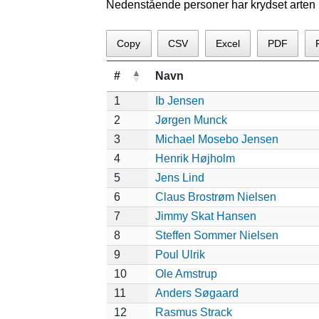
Nedenstående personer har krydset arten p
Copy
CSV
Excel
PDF
#
Navn
1
Ib Jensen
2
Jørgen Munck
3
Michael Mosebo Jensen
4
Henrik Højholm
5
Jens Lind
6
Claus Brostrøm Nielsen
7
Jimmy Skat Hansen
8
Steffen Sommer Nielsen
9
Poul Ulrik
10
Ole Amstrup
11
Anders Søgaard
12
Rasmus Strack