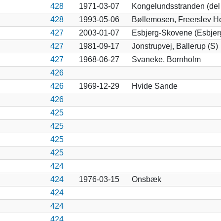
428
1971-03-07
Kongelundsstranden (del 
428
1993-05-06
Bøllemosen, Freerslev H
427
2003-01-07
Esbjerg-Skovene (Esbjer
427
1981-09-17
Jonstrupvej, Ballerup (S)
427
1968-06-27
Svaneke, Bornholm
426
426
1969-12-29
Hvide Sande
426
425
425
425
425
424
424
1976-03-15
Onsbæk
424
424
424