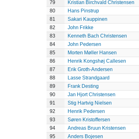
79
Kristian Birchvald Christensen
80
Hans Pinstrup
81
Sakari Kauppinen
82
John Frikke
83
Kenneth Bach Christensen
84
John Pedersen
85
Morten Møller Hansen
86
Henrik Kongshøj Callesen
87
Erik Groth-Andersen
88
Lasse Strandgaard
89
Frank Desting
90
Jan Hjort Christensen
91
Stig Hartvig Nielsen
92
Henrik Pedersen
93
Søren Kristoffersen
94
Andreas Bruun Kristensen
95
Anders Bojesen