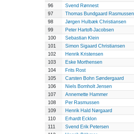
96
Svend Rønnest
97
Thomas Bundgaard Rasmussen
98
Jørgen Hulbæk Christiansen
99
Peter Hartoft-Jacobsen
100
Sebastian Klein
101
Simon Sigaard Christiansen
102
Henrik Kristensen
103
Eske Morthensen
104
Frits Rost
105
Carsten Bohn Søndergaard
106
Niels Bomholt Jensen
107
Annemette Hammer
108
Per Rasmussen
109
Henrik Hald Nørgaard
110
Erhardt Ecklon
111
Svend Erik Petersen