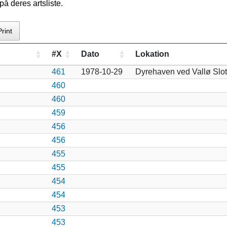
å deres artsliste.
Print
#X
Dato
Lokation
461
1978-10-29
Dyrehaven ved Vallø Slo
460
460
459
456
456
455
455
454
454
453
453