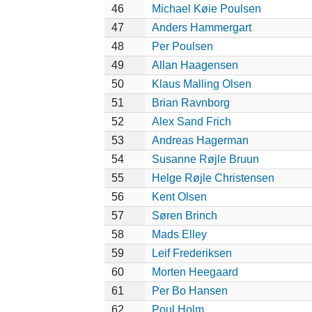
46
Michael Køie Poulsen
47
Anders Hammergart
48
Per Poulsen
49
Allan Haagensen
50
Klaus Malling Olsen
51
Brian Ravnborg
52
Alex Sand Frich
53
Andreas Hagerman
54
Susanne Røjle Bruun
55
Helge Røjle Christensen
56
Kent Olsen
57
Søren Brinch
58
Mads Elley
59
Leif Frederiksen
60
Morten Heegaard
61
Per Bo Hansen
62
Poul Holm