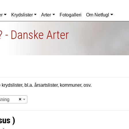
er
Krydslister
Arter
Fotogalleri
Om Netfugl
 - Danske Arter
krydslister, bl.a. årsartslister, kommuner, osv.
×
sning
sus )