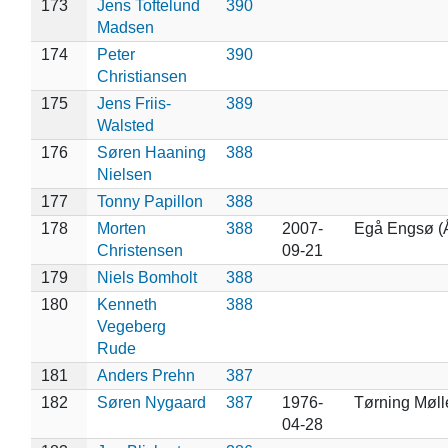
173
Jens Toftelund
390
Madsen
174
Peter
390
Christiansen
175
Jens Friis-
389
Walsted
176
Søren Haaning
388
Nielsen
177
Tonny Papillon
388
178
Morten
388
2007-
Egå Engsø (
Christensen
09-21
179
Niels Bomholt
388
180
Kenneth
388
Vegeberg
Rude
181
Anders Prehn
387
182
Søren Nygaard
387
1976-
Tørning Møll
04-28