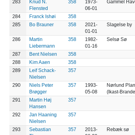
283
Knud N.
358
1973-
Gammel Hav
Flensted
06-01
284
Franck Ishøi
358
285
Bo Brauner
358
2021-
Slagelse by
01-01
286
Martin
358
1982-
Selsø Sø
Liebermann
01-16
287
Bent Nielsen
358
288
Kim Aaen
358
289
Leif Schack-
357
Nielsen
290
Niels Peter
357
1993-
Nørlund Pla
Brøgger
05-08
(Ikast-Brande
291
Martin Høj
357
Hansen
292
Jan Haaning
357
Nielsen
293
Sebastian
357
2013-
Rebæk sø