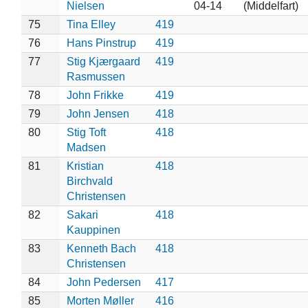
Nielsen
04-14
(Middelfart)
75
Tina Elley
419
76
Hans Pinstrup
419
77
Stig Kjærgaard
419
Rasmussen
78
John Frikke
419
79
John Jensen
418
80
Stig Toft
418
Madsen
81
Kristian
418
Birchvald
Christensen
82
Sakari
418
Kauppinen
83
Kenneth Bach
418
Christensen
84
John Pedersen
417
85
Morten Møller
416