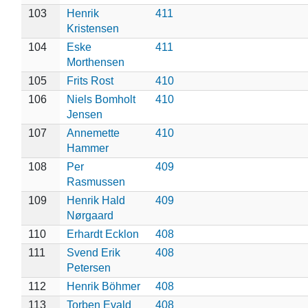
103
Henrik
411
Kristensen
104
Eske
411
Morthensen
105
Frits Rost
410
106
Niels Bomholt
410
Jensen
107
Annemette
410
Hammer
108
Per
409
Rasmussen
109
Henrik Hald
409
Nørgaard
110
Erhardt Ecklon
408
111
Svend Erik
408
Petersen
112
Henrik Böhmer
408
113
Torben Evald
408