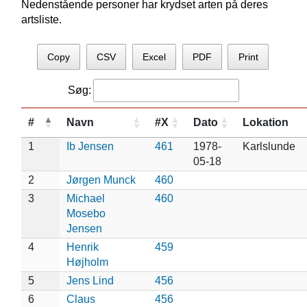
Nedenstående personer har krydset arten på deres
artsliste.
Copy
CSV
Excel
PDF
Print
Søg:
#
Navn
#X
Dato
Lokation
1
Ib Jensen
461
1978-
Karlslunde
05-18
2
Jørgen Munck
460
3
Michael
460
Mosebo
Jensen
4
Henrik
459
Højholm
5
Jens Lind
456
6
Claus
456