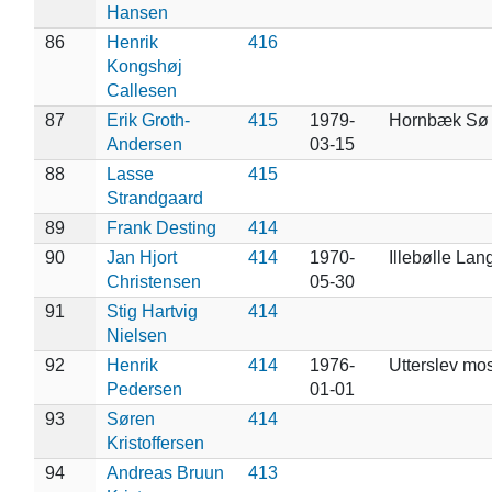
Hansen
86
Henrik
416
Kongshøj
Callesen
87
Erik Groth-
415
1979-
Hornbæk Sø
Andersen
03-15
88
Lasse
415
Strandgaard
89
Frank Desting
414
90
Jan Hjort
414
1970-
Illebølle Lan
Christensen
05-30
91
Stig Hartvig
414
Nielsen
92
Henrik
414
1976-
Utterslev mo
Pedersen
01-01
93
Søren
414
Kristoffersen
94
Andreas Bruun
413