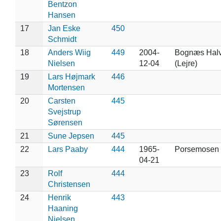
Bentzon
Hansen
17
Jan Eske
450
Schmidt
18
Anders Wiig
449
2004-
Bognæs Hal
Nielsen
12-04
(Lejre)
19
Lars Højmark
446
Mortensen
20
Carsten
445
Svejstrup
Sørensen
21
Sune Jepsen
445
22
Lars Paaby
444
1965-
Porsemosen
04-21
23
Rolf
444
Christensen
24
Henrik
443
Haaning
Nielsen