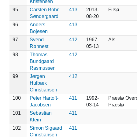
Kristensen
95
Carsten Bohn
413
2013-
Filsø
Søndergaard
08-20
96
Anders
413
Bojesen
97
Svend
412
1967-
Als
Rønnest
05-13
98
Thomas
412
Bundgaard
Rasmussen
99
Jørgen
412
Hulbæk
Christiansen
100
Peter Hartoft-
411
1992-
Præstø Overd
Jacobsen
03-14
Præstø
101
Sebastian
411
Klein
102
Simon Sigaard
411
Christiansen