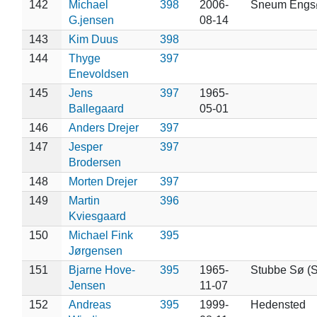
142
Michael
398
2006-
Sneum Engs
G.jensen
08-14
143
Kim Duus
398
144
Thyge
397
Enevoldsen
145
Jens
397
1965-
Ballegaard
05-01
146
Anders Drejer
397
147
Jesper
397
Brodersen
148
Morten Drejer
397
149
Martin
396
Kviesgaard
150
Michael Fink
395
Jørgensen
151
Bjarne Hove-
395
1965-
Stubbe Sø (S
Jensen
11-07
152
Andreas
395
1999-
Hedensted