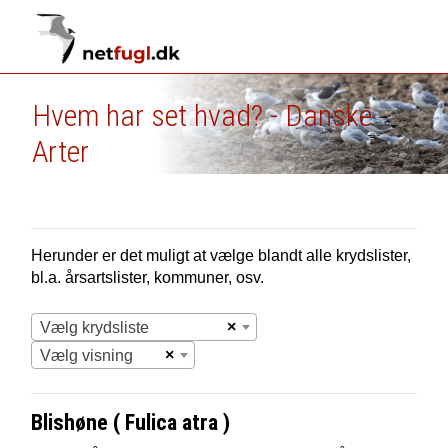
Hvem har set hvad? - Danske
Arter
Herunder er det muligt at vælge blandt alle krydslister,
bl.a. årsartslister, kommuner, osv.
×
Vælg krydsliste
×
Vælg visning
Blishøne ( Fulica atra )