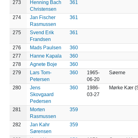
273
Henning Bach
361
Christensen
274
Jan Fischer
361
Rasmussen
275
Svend Erik
361
Frandsen
276
Mads Paulsen
360
277
Hanne Kapala
360
278
Agnete Boje
360
279
Lars Tom-
360
1965-
Søerne
Petersen
06-20
280
Jens
360
1986-
Mørke Kær (S
Skovgaard
03-27
Pedersen
281
Morten
359
Rasmussen
282
Jan Kahr
359
Sørensen