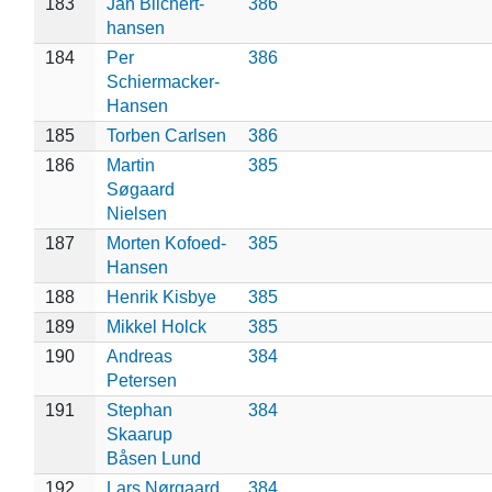
183
Jan Blichert-
386
hansen
184
Per
386
Schiermacker-
Hansen
185
Torben Carlsen
386
186
Martin
385
Søgaard
Nielsen
187
Morten Kofoed-
385
Hansen
188
Henrik Kisbye
385
189
Mikkel Holck
385
190
Andreas
384
Petersen
191
Stephan
384
Skaarup
Båsen Lund
192
Lars Nørgaard
384