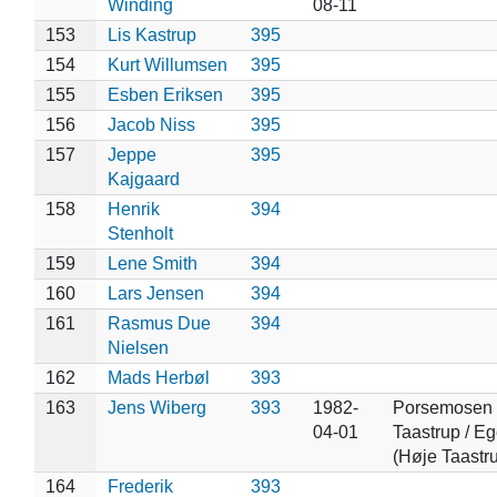
Winding
08-11
153
Lis Kastrup
395
154
Kurt Willumsen
395
155
Esben Eriksen
395
156
Jacob Niss
395
157
Jeppe
395
Kajgaard
158
Henrik
394
Stenholt
159
Lene Smith
394
160
Lars Jensen
394
161
Rasmus Due
394
Nielsen
162
Mads Herbøl
393
163
Jens Wiberg
393
1982-
Porsemosen 
04-01
Taastrup / Eg
(Høje Taastr
164
Frederik
393