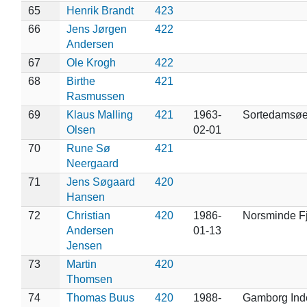
65
Henrik Brandt
423
66
Jens Jørgen
422
Andersen
67
Ole Krogh
422
68
Birthe
421
Rasmussen
69
Klaus Malling
421
1963-
Sortedamsø
Olsen
02-01
70
Rune Sø
421
Neergaard
71
Jens Søgaard
420
Hansen
72
Christian
420
1986-
Norsminde F
Andersen
01-13
Jensen
73
Martin
420
Thomsen
74
Thomas Buus
420
1988-
Gamborg Inde