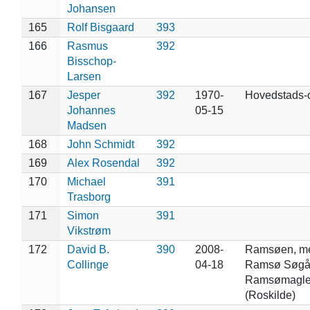
Johansen
165
Rolf Bisgaard
393
166
Rasmus
392
Bisschop-
Larsen
167
Jesper
392
1970-
Hovedstads-
Johannes
05-15
Madsen
168
John Schmidt
392
169
Alex Rosendal
392
170
Michael
391
Trasborg
171
Simon
391
Vikstrøm
172
David B.
390
2008-
Ramsøen, m
Collinge
04-18
Ramsø Søgå
Ramsømagle
(Roskilde)