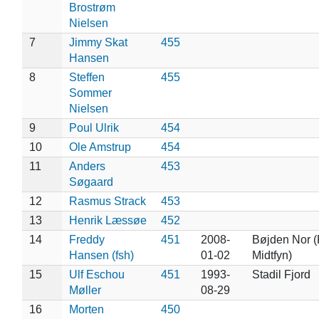
Brostrøm
Nielsen
7
Jimmy Skat
455
Hansen
8
Steffen
455
Sommer
Nielsen
9
Poul Ulrik
454
10
Ole Amstrup
454
11
Anders
453
Søgaard
12
Rasmus Strack
453
13
Henrik Læssøe
452
14
Freddy
451
2008-
Bøjden Nor (
Hansen (fsh)
01-02
Midtfyn)
15
Ulf Eschou
451
1993-
Stadil Fjord
Møller
08-29
16
Morten
450