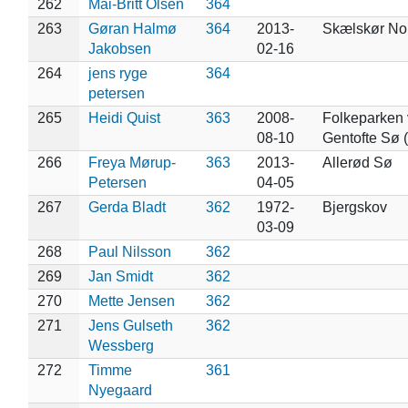
262
Mai-Britt Olsen
364
263
Gøran Halmø
364
2013-
Skælskør No
Jakobsen
02-16
264
jens ryge
364
petersen
265
Heidi Quist
363
2008-
Folkeparken
08-10
Gentofte Sø (
266
Freya Mørup-
363
2013-
Allerød Sø
Petersen
04-05
267
Gerda Bladt
362
1972-
Bjergskov
03-09
268
Paul Nilsson
362
269
Jan Smidt
362
270
Mette Jensen
362
271
Jens Gulseth
362
Wessberg
272
Timme
361
Nyegaard