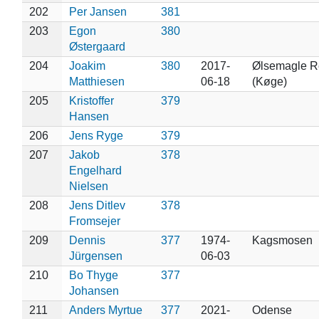
202
Per Jansen
381
203
Egon
380
Østergaard
204
Joakim
380
2017-
Ølsemagle R
Matthiesen
06-18
(Køge)
205
Kristoffer
379
Hansen
206
Jens Ryge
379
207
Jakob
378
Engelhard
Nielsen
208
Jens Ditlev
378
Fromsejer
209
Dennis
377
1974-
Kagsmosen
Jürgensen
06-03
210
Bo Thyge
377
Johansen
211
Anders Myrtue
377
2021-
Odense