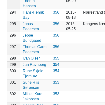
Thorup
06-20
Hansen
294
Hans-Henrik
356
2013-
Nørrestrand 
Bay
08-18
295
Jonas
356
2015-
Kongens kæ
Pedersen
05-25
296
Jeppe
356
Bundgaard
297
Thomas Garm
356
Pedersen
298
Ivan Olsen
355
299
Jan Ravnborg
354
300
Rune Skjold
354
Tjørnløv
301
Sune Riis
353
Sørensen
302
Mikkel Kure
353
Jakobsen