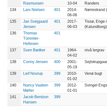
Rasmussen
10-04
Randers
134
Lars Nielsen
401
2014-
Nørrestrand 
06-06
135
Jan Svejgaard
401
2017-
Tissø, Enge i
Jensen
06-03
(Kalundborg)
136
Thomas
401
Tümmler-
Hellesen
137
Sven Bødker
401
1964-
nivå lergrav
04-02
138
Conny Jensen
400
2001-
Sejlstrupgaar
05-19
139
Leif Novrup
399
2010-
Venø bugt
01-02
140
Nancy Vaaben
399
2012-
Svingel Eng
Møller
01-01
141
Jacob Bentzon
399
Hansen