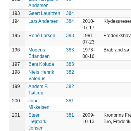
Andersen
193
Geert Lauritzen
384
194
Lars Andersen
384
2010-
Klydesøreser
07-17
195
René Larsen
383
1991-
Frederikshav
07-23
196
Mogens
383
1973-
Brabrand sø
Erlandsen
08-16
197
Bent Koluda
383
198
Niels Henrik
382
Valerius
199
Anders P.
382
Tøttrup
200
John
381
Mikkelsen
201
Steen
381
2009-
Kronprins Fr
Højmark-
10-13
Bro, Frederi
Jensen