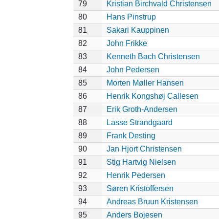
79
Kristian Birchvald Christensen
80
Hans Pinstrup
81
Sakari Kauppinen
82
John Frikke
83
Kenneth Bach Christensen
84
John Pedersen
85
Morten Møller Hansen
86
Henrik Kongshøj Callesen
87
Erik Groth-Andersen
88
Lasse Strandgaard
89
Frank Desting
90
Jan Hjort Christensen
91
Stig Hartvig Nielsen
92
Henrik Pedersen
93
Søren Kristoffersen
94
Andreas Bruun Kristensen
95
Anders Bojesen