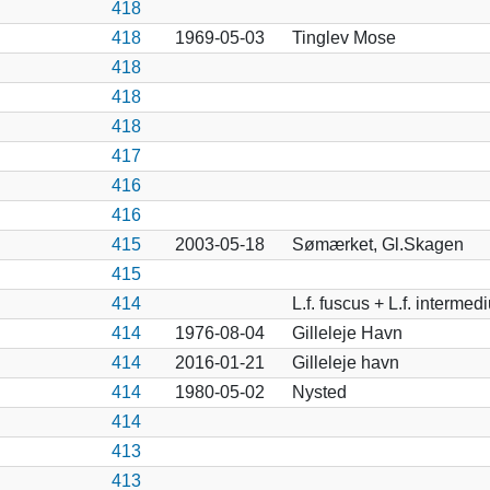
418
418
1969-05-03
Tinglev Mose
418
418
418
417
416
416
415
2003-05-18
Sømærket, Gl.Skagen
415
414
L.f. fuscus + L.f. intermediu
414
1976-08-04
Gilleleje Havn
414
2016-01-21
Gilleleje havn
414
1980-05-02
Nysted
414
413
413