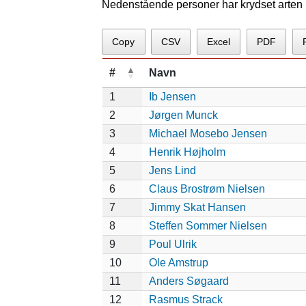
Nedenstående personer har krydset arten p
Copy
CSV
Excel
PDF
#
Navn
1
Ib Jensen
2
Jørgen Munck
3
Michael Mosebo Jensen
4
Henrik Højholm
5
Jens Lind
6
Claus Brostrøm Nielsen
7
Jimmy Skat Hansen
8
Steffen Sommer Nielsen
9
Poul Ulrik
10
Ole Amstrup
11
Anders Søgaard
12
Rasmus Strack