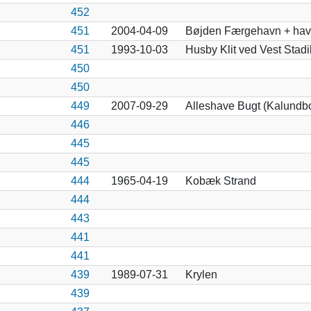
452
451
2004-04-09
Bøjden Færgehavn + havet
451
1993-10-03
Husby Klit ved Vest Stadi
450
450
449
2007-09-29
Alleshave Bugt (Kalundb
446
445
445
444
1965-04-19
Kobæk Strand
444
443
441
441
439
1989-07-31
Krylen
439