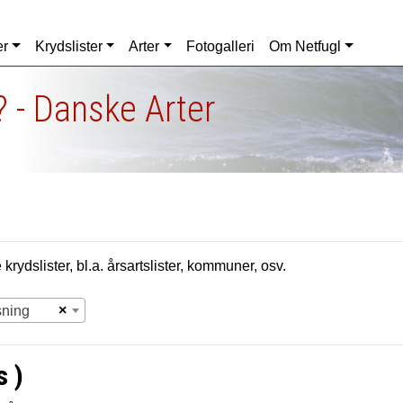
er
Krydslister
Arter
Fotogalleri
Om Netfugl
 - Danske Arter
krydslister, bl.a. årsartslister, kommuner, osv.
×
sning
s )