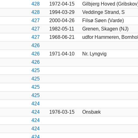
428
1972-04-15
Gilbjerg Hoved (Gribskov
428
1994-03-29
Veddinge Strand, S
427
2000-04-26
Filsø Søen (Varde)
427
1982-05-11
Grenen, Skagen (NJ)
427
1968-06-21
udfor Hammeren, Bornho
426
426
1971-04-10
Nr. Lyngvig
426
425
425
425
425
424
424
1976-03-15
Onsbæk
424
424
424