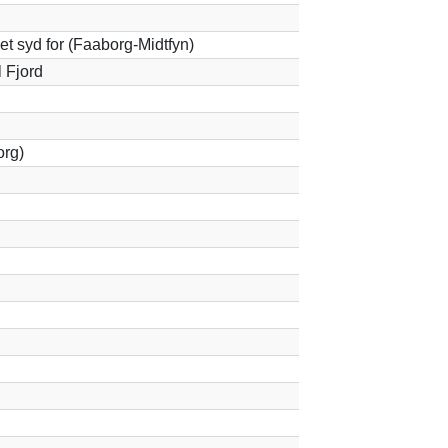
 syd for (Faaborg-Midtfyn)
l Fjord
org)