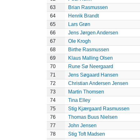
63
Brian Rasmussen
64
Henrik Brandt
65
Lars Grøn
66
Jens Jørgen Andersen
67
Ole Krogh
68
Birthe Rasmussen
69
Klaus Malling Olsen
70
Rune Sø Neergaard
71
Jens Søgaard Hansen
72
Christian Andersen Jensen
73
Martin Thomsen
74
Tina Elley
75
Stig Kjærgaard Rasmussen
76
Thomas Buus Nielsen
77
John Jensen
78
Stig Toft Madsen