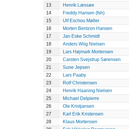
13
Henrik Læssøe
14
Freddy Hansen (fsh)
15
Ulf Eschou Møller
16
Morten Bentzon Hansen
17
Jan Eske Schmidt
18
Anders Wiig Nielsen
19
Lars Højmark Mortensen
20
Carsten Svejstrup Sørensen
21
Sune Jepsen
22
Lars Paaby
23
Rolf Christensen
24
Henrik Haaning Nielsen
25
Michael Delpierre
26
Ole Kristjansen
27
Karl Erik Kristensen
28
Klaus Mortensen