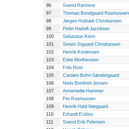
96
Svend Rønnest
97
Thomas Bundgaard Rasmussen
98
Jørgen Hulbæk Christiansen
99
Peter Hartoft-Jacobsen
100
Sebastian Klein
101
Simon Sigaard Christiansen
102
Henrik Kristensen
103
Eske Morthensen
104
Frits Rost
105
Carsten Bohn Søndergaard
106
Niels Bomholt Jensen
107
Annemette Hammer
108
Per Rasmussen
109
Henrik Hald Nørgaard
110
Erhardt Ecklon
111
Svend Erik Petersen