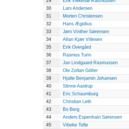
29
Erik Vikkelsø Rasmussen
30
Lars Andersen
31
Morten Christensen
32
Hans Ægidius
33
Jørn Vinther Sørensen
34
Allan Kjær Villesen
35
Erik Overgård
36
Rasmus Turin
37
Jan Lindgaard Rasmussen
38
Ole Zoltan Göller
39
Hjalte Benjamin Johansen
40
Stinne Aastrup
41
Eric Schaumburg
42
Christian Leth
43
Bo Berg
44
Anders Espenhain Sørensen
45
Vibeke Tofte