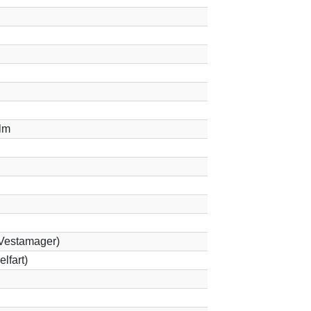
lm
Vestamager)
lfart)