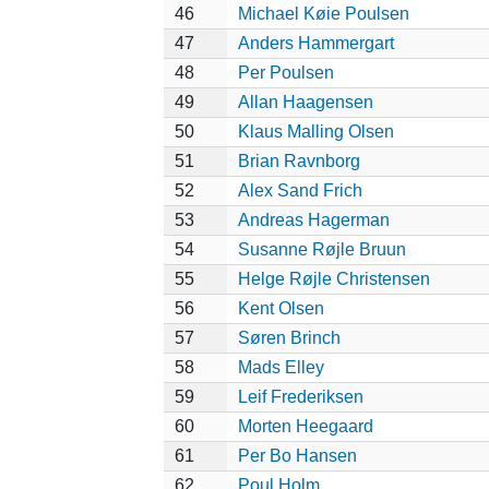
46
Michael Køie Poulsen
47
Anders Hammergart
48
Per Poulsen
49
Allan Haagensen
50
Klaus Malling Olsen
51
Brian Ravnborg
52
Alex Sand Frich
53
Andreas Hagerman
54
Susanne Røjle Bruun
55
Helge Røjle Christensen
56
Kent Olsen
57
Søren Brinch
58
Mads Elley
59
Leif Frederiksen
60
Morten Heegaard
61
Per Bo Hansen
62
Poul Holm