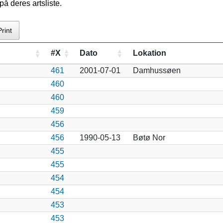
å deres artsliste.
Print
#X
Dato
Lokation
461
2001-07-01
Damhussøen
460
460
459
456
456
1990-05-13
Bøtø Nor
455
455
454
454
453
453