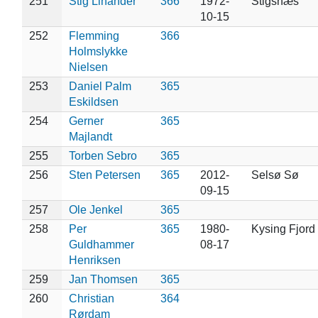
251
Stig Linander
366
1972-
Stigsnæs
10-15
252
Flemming
366
Holmslykke
Nielsen
253
Daniel Palm
365
Eskildsen
254
Gerner
365
Majlandt
255
Torben Sebro
365
256
Sten Petersen
365
2012-
Selsø Sø
09-15
257
Ole Jenkel
365
258
Per
365
1980-
Kysing Fjord
Guldhammer
08-17
Henriksen
259
Jan Thomsen
365
260
Christian
364
Rørdam