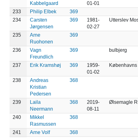
Kabbelgaard
01-01
233
Philip Elbek
369
234
Carsten
369
1981-
Utterslev Mo
Jørgensen
02-27
235
Arne
369
Ruohonen
236
Vagn
369
bulbjerg
Freundlich
237
Erik Kramshøj
369
1959-
Københavns
01-02
238
Andreas
368
Kristian
Pedersen
239
Laila
368
2019-
Ølsemagle R
Neermann
08-11
240
Mikkel
368
Rasmussen
241
Arne Volf
368