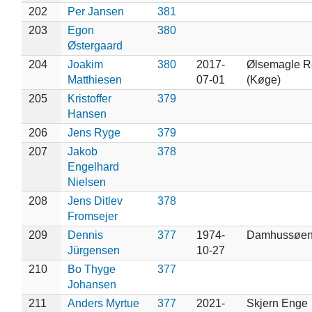
202
Per Jansen
381
203
Egon
380
Østergaard
204
Joakim
380
2017-
Ølsemagle R
Matthiesen
07-01
(Køge)
205
Kristoffer
379
Hansen
206
Jens Ryge
379
207
Jakob
378
Engelhard
Nielsen
208
Jens Ditlev
378
Fromsejer
209
Dennis
377
1974-
Damhussøe
Jürgensen
10-27
210
Bo Thyge
377
Johansen
211
Anders Myrtue
377
2021-
Skjern Enge