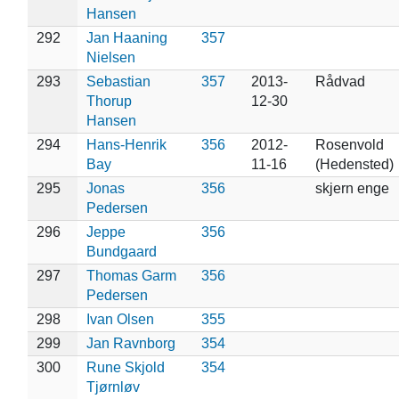
Hansen
292
Jan Haaning
357
Nielsen
293
Sebastian
357
2013-
Rådvad
Thorup
12-30
Hansen
294
Hans-Henrik
356
2012-
Rosenvold
Bay
11-16
(Hedensted)
295
Jonas
356
skjern enge
Pedersen
296
Jeppe
356
Bundgaard
297
Thomas Garm
356
Pedersen
298
Ivan Olsen
355
299
Jan Ravnborg
354
300
Rune Skjold
354
Tjørnløv