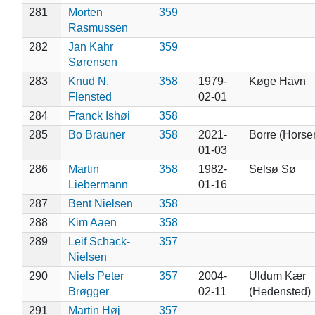
281
Morten
359
Rasmussen
282
Jan Kahr
359
Sørensen
283
Knud N.
358
1979-
Køge Havn
Flensted
02-01
284
Franck Ishøi
358
285
Bo Brauner
358
2021-
Borre (Horse
01-03
286
Martin
358
1982-
Selsø Sø
Liebermann
01-16
287
Bent Nielsen
358
288
Kim Aaen
358
289
Leif Schack-
357
Nielsen
290
Niels Peter
357
2004-
Uldum Kær
Brøgger
02-11
(Hedensted)
291
Martin Høj
357