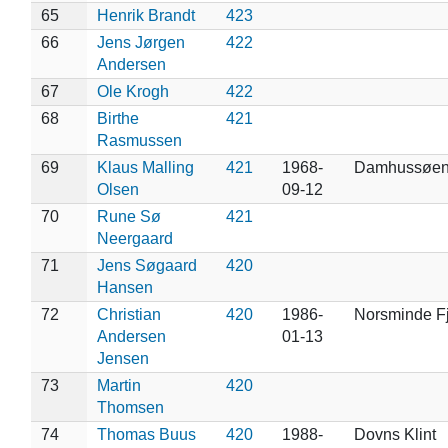
65
Henrik Brandt
423
66
Jens Jørgen
422
Andersen
67
Ole Krogh
422
68
Birthe
421
Rasmussen
69
Klaus Malling
421
1968-
Damhussøe
Olsen
09-12
70
Rune Sø
421
Neergaard
71
Jens Søgaard
420
Hansen
72
Christian
420
1986-
Norsminde F
Andersen
01-13
Jensen
73
Martin
420
Thomsen
74
Thomas Buus
420
1988-
Dovns Klint