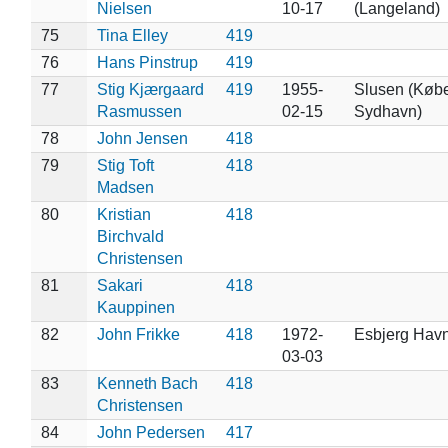
Nielsen
10-17
(Langeland)
75
Tina Elley
419
76
Hans Pinstrup
419
77
Stig Kjærgaard
419
1955-
Slusen (Køb
Rasmussen
02-15
Sydhavn)
78
John Jensen
418
79
Stig Toft
418
Madsen
80
Kristian
418
Birchvald
Christensen
81
Sakari
418
Kauppinen
82
John Frikke
418
1972-
Esbjerg Hav
03-03
83
Kenneth Bach
418
Christensen
84
John Pedersen
417