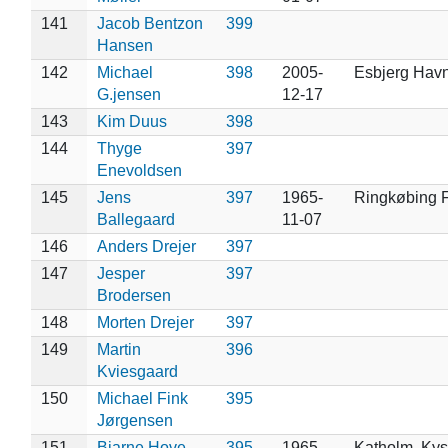
141
Jacob Bentzon
399
Hansen
142
Michael
398
2005-
Esbjerg Hav
G.jensen
12-17
143
Kim Duus
398
144
Thyge
397
Enevoldsen
145
Jens
397
1965-
Ringkøbing F
Ballegaard
11-07
146
Anders Drejer
397
147
Jesper
397
Brodersen
148
Morten Drejer
397
149
Martin
396
Kviesgaard
150
Michael Fink
395
Jørgensen
151
Bjarne Hove-
395
1965-
Katholm, Kys