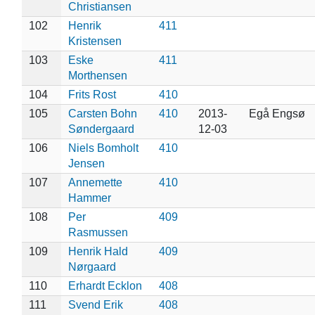
Christiansen
102
Henrik
411
Kristensen
103
Eske
411
Morthensen
104
Frits Rost
410
105
Carsten Bohn
410
2013-
Egå Engsø
Søndergaard
12-03
106
Niels Bomholt
410
Jensen
107
Annemette
410
Hammer
108
Per
409
Rasmussen
109
Henrik Hald
409
Nørgaard
110
Erhardt Ecklon
408
111
Svend Erik
408