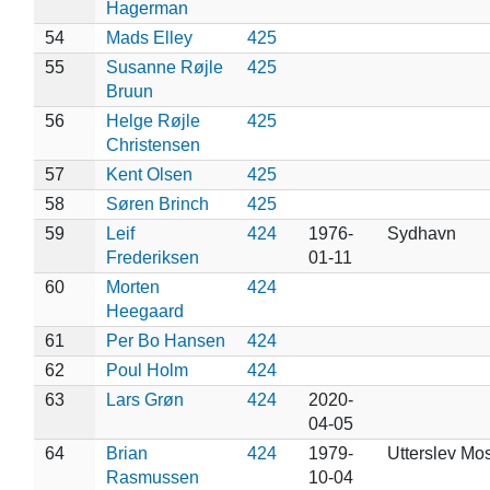
Hagerman
54
Mads Elley
425
55
Susanne Røjle
425
Bruun
56
Helge Røjle
425
Christensen
57
Kent Olsen
425
58
Søren Brinch
425
59
Leif
424
1976-
Sydhavn
Frederiksen
01-11
60
Morten
424
Heegaard
61
Per Bo Hansen
424
62
Poul Holm
424
63
Lars Grøn
424
2020-
04-05
64
Brian
424
1979-
Utterslev Mo
Rasmussen
10-04