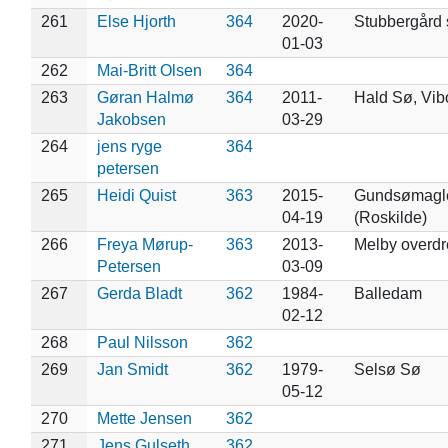
261
Else Hjorth
364
2020-
Stubbergård 
01-03
262
Mai-Britt Olsen
364
263
Gøran Halmø
364
2011-
Hald Sø, Vib
Jakobsen
03-29
264
jens ryge
364
petersen
265
Heidi Quist
363
2015-
Gundsømagl
04-19
(Roskilde)
266
Freya Mørup-
363
2013-
Melby overdr
Petersen
03-09
267
Gerda Bladt
362
1984-
Balledam
02-12
268
Paul Nilsson
362
269
Jan Smidt
362
1979-
Selsø Sø
05-12
270
Mette Jensen
362
271
Jens Gulseth
362