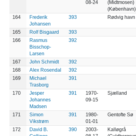
08-24
(Midtmosen)
(København)
164
Frederik
393
Rødvig havn
Johansen
165
Rolf Bisgaard
393
166
Rasmus
392
Bisschop-
Larsen
167
John Schmidt
392
168
Alex Rosendal
392
169
Michael
391
Trasborg
170
Jesper
391
1970-
Sjælland
Johannes
09-15
Madsen
171
Simon
391
1980-
Gentofte Sø
Vikstrøm
01-01
172
David B.
390
2003-
Kalløgrå