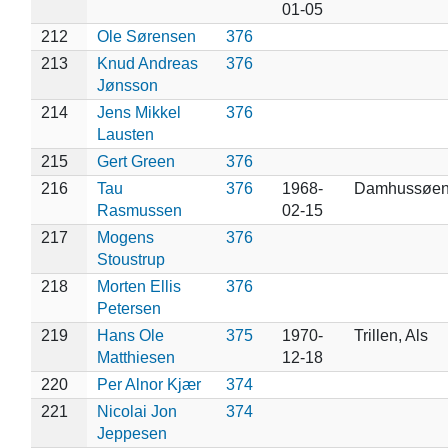
01-05
212
Ole Sørensen
376
213
Knud Andreas
376
Jønsson
214
Jens Mikkel
376
Lausten
215
Gert Green
376
216
Tau
376
1968-
Damhussøe
Rasmussen
02-15
217
Mogens
376
Stoustrup
218
Morten Ellis
376
Petersen
219
Hans Ole
375
1970-
Trillen, Als
Matthiesen
12-18
220
Per Alnor Kjær
374
221
Nicolai Jon
374
Jeppesen