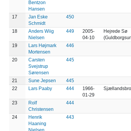
Bentzon
Hansen
17
Jan Eske
450
Schmidt
18
Anders Wiig
449
2005-
Hejrede Sø
Nielsen
04-10
(Guldborgsu
19
Lars Højmark
446
Mortensen
20
Carsten
445
Svejstrup
Sørensen
21
Sune Jepsen
445
22
Lars Paaby
444
1966-
Sjællandsbr
01-29
23
Rolf
444
Christensen
24
Henrik
443
Haaning
Nielsen