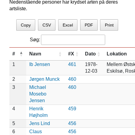
Nedenstående personer har krydset arten på deres
artsliste.
Copy
CSV
Excel
PDF
Print
Søg:
#
Navn
#X
Dato
Lokation
1
Ib Jensen
461
1978-
Mellem Østs
12-03
Eskilsø, Rosk
2
Jørgen Munck
460
3
Michael
460
Mosebo
Jensen
4
Henrik
459
Højholm
5
Jens Lind
456
6
Claus
456