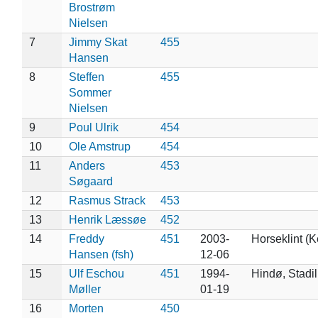
Brostrøm
Nielsen
7
Jimmy Skat
455
Hansen
8
Steffen
455
Sommer
Nielsen
9
Poul Ulrik
454
10
Ole Amstrup
454
11
Anders
453
Søgaard
12
Rasmus Strack
453
13
Henrik Læssøe
452
14
Freddy
451
2003-
Horseklint (
Hansen (fsh)
12-06
15
Ulf Eschou
451
1994-
Hindø, Stadil
Møller
01-19
16
Morten
450