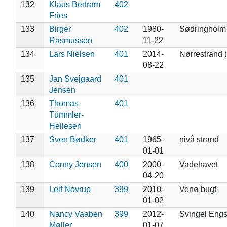
132
Klaus Bertram
402
Fries
133
Birger
402
1980-
Sødringholm
Rasmussen
11-22
134
Lars Nielsen
401
2014-
Nørrestrand 
08-22
135
Jan Svejgaard
401
Jensen
136
Thomas
401
Tümmler-
Hellesen
137
Sven Bødker
401
1965-
nivå strand
01-01
138
Conny Jensen
400
2000-
Vadehavet
04-20
139
Leif Novrup
399
2010-
Venø bugt
01-02
140
Nancy Vaaben
399
2012-
Svingel Eng
Møller
01-07