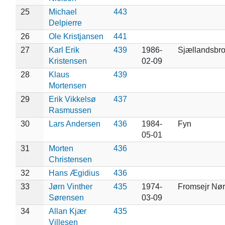
25
Michael
443
Delpierre
26
Ole Kristjansen
441
27
Karl Erik
439
1986-
Sjællandsbr
Kristensen
02-09
28
Klaus
439
Mortensen
29
Erik Vikkelsø
437
Rasmussen
30
Lars Andersen
436
1984-
Fyn
05-01
31
Morten
436
Christensen
32
Hans Ægidius
436
33
Jørn Vinther
435
1974-
Fromsejr Nø
Sørensen
03-09
34
Allan Kjær
435
Villesen