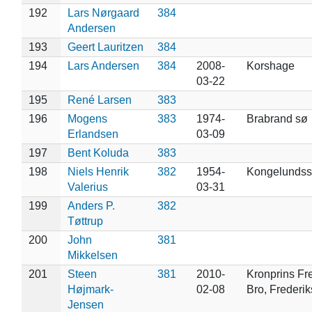
192
Lars Nørgaard
384
Andersen
193
Geert Lauritzen
384
194
Lars Andersen
384
2008-
Korshage
03-22
195
René Larsen
383
196
Mogens
383
1974-
Brabrand sø
Erlandsen
03-09
197
Bent Koluda
383
198
Niels Henrik
382
1954-
Kongelundss
Valerius
03-31
199
Anders P.
382
Tøttrup
200
John
381
Mikkelsen
201
Steen
381
2010-
Kronprins Fr
Højmark-
02-08
Bro, Frederi
Jensen