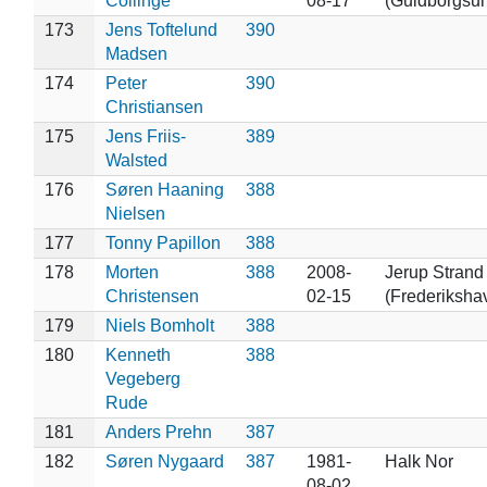
Collinge
08-17
(Guldborgsu
173
Jens Toftelund
390
Madsen
174
Peter
390
Christiansen
175
Jens Friis-
389
Walsted
176
Søren Haaning
388
Nielsen
177
Tonny Papillon
388
178
Morten
388
2008-
Jerup Strand
Christensen
02-15
(Frederiksha
179
Niels Bomholt
388
180
Kenneth
388
Vegeberg
Rude
181
Anders Prehn
387
182
Søren Nygaard
387
1981-
Halk Nor
08-02