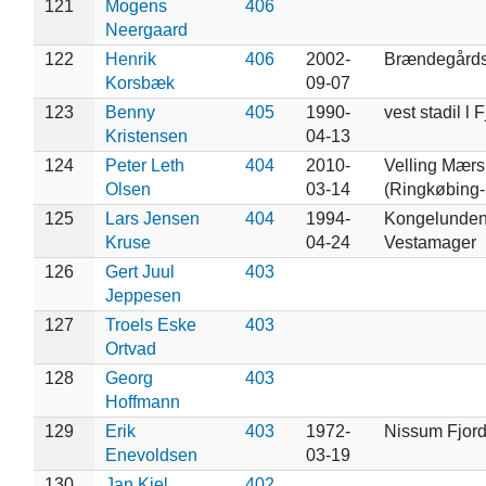
121
Mogens
406
Neergaard
122
Henrik
406
2002-
Brændegårds
Korsbæk
09-07
123
Benny
405
1990-
vest stadil l 
Kristensen
04-13
124
Peter Leth
404
2010-
Velling Mærs
Olsen
03-14
(Ringkøbing-
125
Lars Jensen
404
1994-
Kongelunden
Kruse
04-24
Vestamager
126
Gert Juul
403
Jeppesen
127
Troels Eske
403
Ortvad
128
Georg
403
Hoffmann
129
Erik
403
1972-
Nissum Fjor
Enevoldsen
03-19
130
Jan Kiel
402