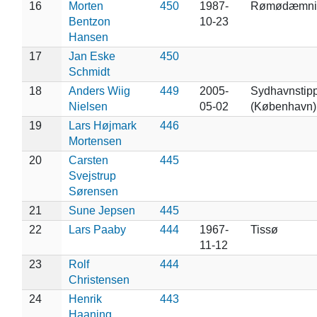
16
Morten
450
1987-
Rømødæmni
Bentzon
10-23
Hansen
17
Jan Eske
450
Schmidt
18
Anders Wiig
449
2005-
Sydhavnstip
Nielsen
05-02
(København)
19
Lars Højmark
446
Mortensen
20
Carsten
445
Svejstrup
Sørensen
21
Sune Jepsen
445
22
Lars Paaby
444
1967-
Tissø
11-12
23
Rolf
444
Christensen
24
Henrik
443
Haaning