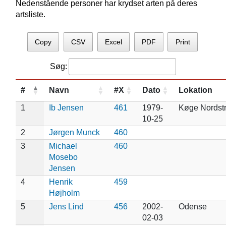
Nedenstående personer har krydset arten på deres
artsliste.
Copy
CSV
Excel
PDF
Print
Søg:
#
Navn
#X
Dato
Lokation
1
Ib Jensen
461
1979-
Køge Nordst
10-25
2
Jørgen Munck
460
3
Michael
460
Mosebo
Jensen
4
Henrik
459
Højholm
5
Jens Lind
456
2002-
Odense
02-03