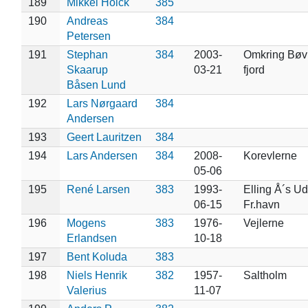
189
Mikkel Holck
385
190
Andreas
384
Petersen
191
Stephan
384
2003-
Omkring Bøv
Skaarup
03-21
fjord
Båsen Lund
192
Lars Nørgaard
384
Andersen
193
Geert Lauritzen
384
194
Lars Andersen
384
2008-
Korevlerne
05-06
195
René Larsen
383
1993-
Elling Å´s Ud
06-15
Fr.havn
196
Mogens
383
1976-
Vejlerne
Erlandsen
10-18
197
Bent Koluda
383
198
Niels Henrik
382
1957-
Saltholm
Valerius
11-07