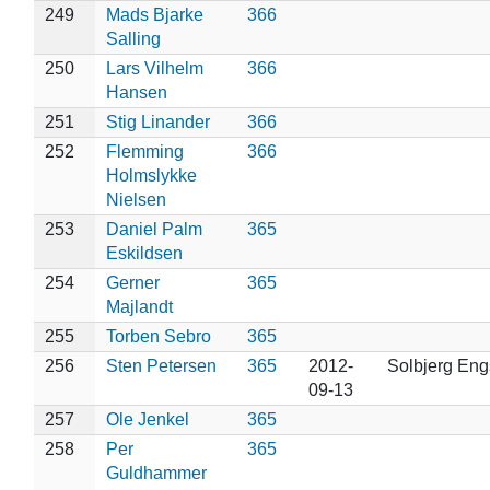
249
Mads Bjarke
366
Salling
250
Lars Vilhelm
366
Hansen
251
Stig Linander
366
252
Flemming
366
Holmslykke
Nielsen
253
Daniel Palm
365
Eskildsen
254
Gerner
365
Majlandt
255
Torben Sebro
365
256
Sten Petersen
365
2012-
Solbjerg En
09-13
257
Ole Jenkel
365
258
Per
365
Guldhammer