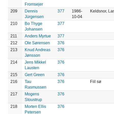
Fromsejer
209
Dennis
377
1986-
Keldsnor, La
Jürgensen
10-04
210
Bo Thyge
377
Johansen
211
Anders Myrtue
377
212
Ole Sørensen
376
213
Knud Andreas
376
Jønsson
214
Jens Mikkel
376
Lausten
215
Gert Green
376
216
Tau
376
Fiil sø
Rasmussen
217
Mogens
376
Stoustrup
218
Morten Ellis
376
Petersen