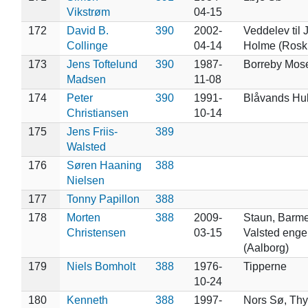
Vikstrøm
04-15
172
David B.
390
2002-
Veddelev til 
Collinge
04-14
Holme (Roski
173
Jens Toftelund
390
1987-
Borreby Mos
Madsen
11-08
174
Peter
390
1991-
Blåvands Hu
Christiansen
10-14
175
Jens Friis-
389
Walsted
176
Søren Haaning
388
Nielsen
177
Tonny Papillon
388
178
Morten
388
2009-
Staun, Barme
Christensen
03-15
Valsted enge
(Aalborg)
179
Niels Bomholt
388
1976-
Tipperne
10-24
180
Kenneth
388
1997-
Nors Sø, Thy