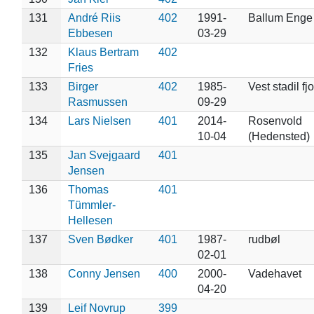
131
André Riis
402
1991-
Ballum Enge
Ebbesen
03-29
132
Klaus Bertram
402
Fries
133
Birger
402
1985-
Vest stadil fj
Rasmussen
09-29
134
Lars Nielsen
401
2014-
Rosenvold
10-04
(Hedensted)
135
Jan Svejgaard
401
Jensen
136
Thomas
401
Tümmler-
Hellesen
137
Sven Bødker
401
1987-
rudbøl
02-01
138
Conny Jensen
400
2000-
Vadehavet
04-20
139
Leif Novrup
399