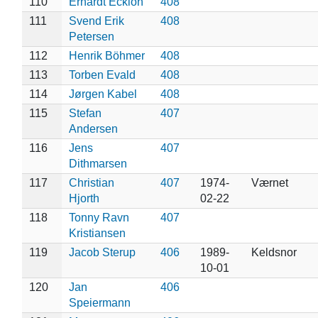
110
Erhardt Ecklon
408
111
Svend Erik
408
Petersen
112
Henrik Böhmer
408
113
Torben Evald
408
114
Jørgen Kabel
408
115
Stefan
407
Andersen
116
Jens
407
Dithmarsen
117
Christian
407
1974-
Værnet
Hjorth
02-22
118
Tonny Ravn
407
Kristiansen
119
Jacob Sterup
406
1989-
Keldsnor
10-01
120
Jan
406
Speiermann