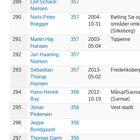
289
Leif Schack-
357
Nielsen
290
Niels Peter
357
2004-
Bølling Sø o
Brøgger
10-31
områder omkr
(Silkeborg)
291
Martin Høj
357
2003-
Tipperne
Hansen
05-04
292
Jan Haaning
357
Nielsen
293
Sebastian
357
2013-
Frederiksber
Thorup
05-02
Hansen
294
Hans-Henrik
356
2012-
Mårup/Sams
Bay
10-19
(Samsø)
295
Jonas
356
Vest stadil
Pedersen
296
Jeppe
356
Bundgaard
297
Thomas Garm
356