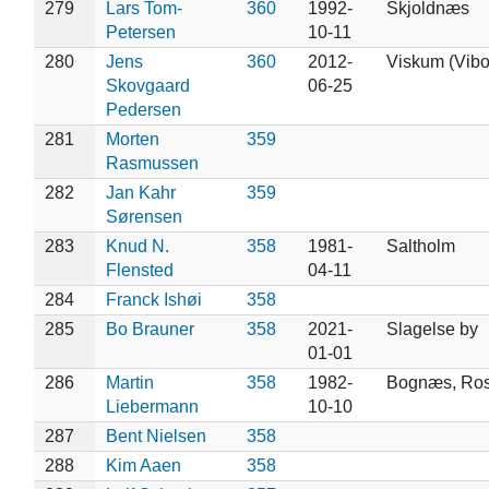
279
Lars Tom-
360
1992-
Skjoldnæs
Petersen
10-11
280
Jens
360
2012-
Viskum (Vibo
Skovgaard
06-25
Pedersen
281
Morten
359
Rasmussen
282
Jan Kahr
359
Sørensen
283
Knud N.
358
1981-
Saltholm
Flensted
04-11
284
Franck Ishøi
358
285
Bo Brauner
358
2021-
Slagelse by
01-01
286
Martin
358
1982-
Bognæs, Ros
Liebermann
10-10
287
Bent Nielsen
358
288
Kim Aaen
358