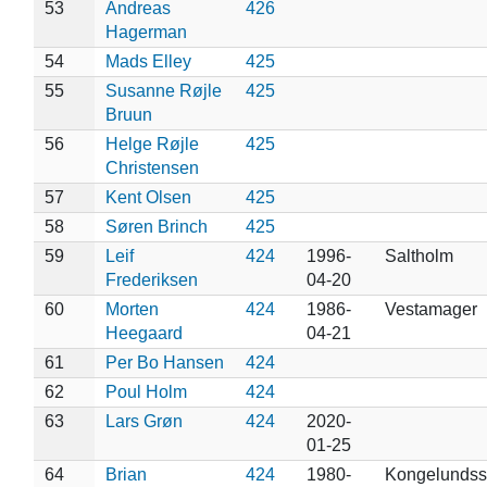
53
Andreas
426
Hagerman
54
Mads Elley
425
55
Susanne Røjle
425
Bruun
56
Helge Røjle
425
Christensen
57
Kent Olsen
425
58
Søren Brinch
425
59
Leif
424
1996-
Saltholm
Frederiksen
04-20
60
Morten
424
1986-
Vestamager
Heegaard
04-21
61
Per Bo Hansen
424
62
Poul Holm
424
63
Lars Grøn
424
2020-
01-25
64
Brian
424
1980-
Kongelundss