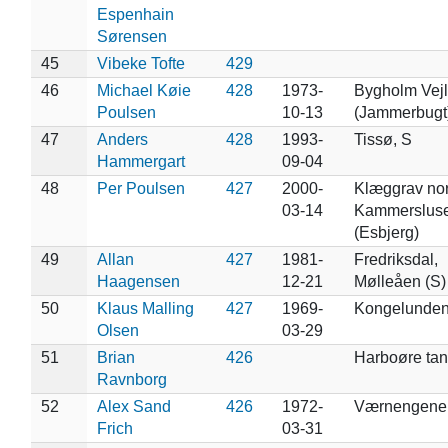
Espenhain
Sørensen
45
Vibeke Tofte
429
46
Michael Køie
428
1973-
Bygholm Vej
Poulsen
10-13
(Jammerbugt
47
Anders
428
1993-
Tissø, S
Hammergart
09-04
48
Per Poulsen
427
2000-
Klæggrav nor
03-14
Kammerslus
(Esbjerg)
49
Allan
427
1981-
Fredriksdal,
Haagensen
12-21
Mølleåen (S)
50
Klaus Malling
427
1969-
Kongelunde
Olsen
03-29
51
Brian
426
Harboøre ta
Ravnborg
52
Alex Sand
426
1972-
Værnengene
Frich
03-31