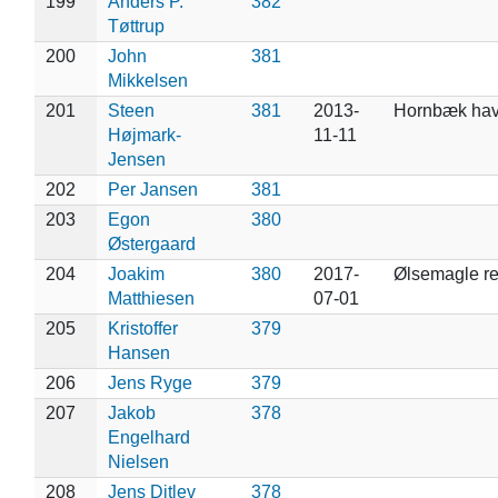
199
Anders P.
382
Tøttrup
200
John
381
Mikkelsen
201
Steen
381
2013-
Hornbæk ha
Højmark-
11-11
Jensen
202
Per Jansen
381
203
Egon
380
Østergaard
204
Joakim
380
2017-
Ølsemagle re
Matthiesen
07-01
205
Kristoffer
379
Hansen
206
Jens Ryge
379
207
Jakob
378
Engelhard
Nielsen
208
Jens Ditlev
378