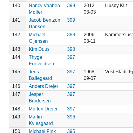
140
Nancy Vaaben
399
2012-
Husby Klit
Møller
03-03
141
Jacob Bentzon
399
Hansen
142
Michael
398
2006-
Kammerslus
G.jensen
03-11
143
Kim Duus
398
144
Thyge
397
Enevoldsen
145
Jens
397
1968-
Vest Stadil F
Ballegaard
09-07
146
Anders Drejer
397
147
Jesper
397
Brodersen
148
Morten Drejer
397
149
Martin
396
Kviesgaard
150
Michael Fink
395