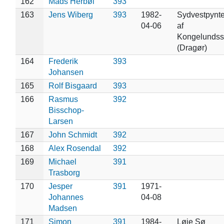
162
Mads Herbøl
393
163
Jens Wiberg
393
1982-
Sydvestpynte
04-06
af
Kongelundss
(Dragør)
164
Frederik
393
Johansen
165
Rolf Bisgaard
393
166
Rasmus
392
Bisschop-
Larsen
167
John Schmidt
392
168
Alex Rosendal
392
169
Michael
391
Trasborg
170
Jesper
391
1971-
Johannes
04-08
Madsen
171
Simon
391
1984-
Løje Sø