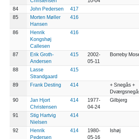
Christensen
10-04
84
John Pedersen
417
85
Morten Møller
416
Hansen
86
Henrik
416
Kongshøj
Callesen
87
Erik Groth-
415
2002-
Borreby Mos
Andersen
05-11
88
Lasse
415
Strandgaard
89
Frank Desting
414
+ Snegås +
Dværgsnegå
90
Jan Hjort
414
1977-
Gilbjerg
Christensen
04-24
91
Stig Hartvig
414
Nielsen
92
Henrik
414
1980-
Ishøj
Pedersen
05-16