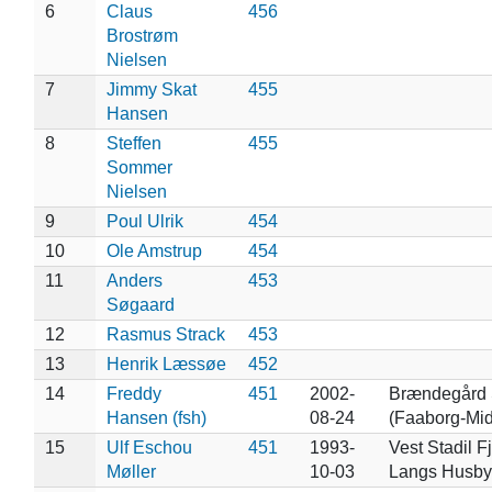
6
Claus
456
Brostrøm
Nielsen
7
Jimmy Skat
455
Hansen
8
Steffen
455
Sommer
Nielsen
9
Poul Ulrik
454
10
Ole Amstrup
454
11
Anders
453
Søgaard
12
Rasmus Strack
453
13
Henrik Læssøe
452
14
Freddy
451
2002-
Brændegård
Hansen (fsh)
08-24
(Faaborg-Mid
15
Ulf Eschou
451
1993-
Vest Stadil Fj
Møller
10-03
Langs Husby 