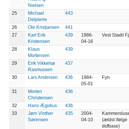
Nielsen
25
Michael
443
Delpierre
26
Ole Kristjansen
441
27
Karl Erik
439
1986-
Vest Stadil F
Kristensen
04-16
28
Klaus
439
Mortensen
29
Erik Vikkelsø
437
Rasmussen
30
Lars Andersen
436
1984-
Fyn
05-01
31
Morten
436
Christensen
32
Hans Ægidius
436
33
Jørn Vinther
435
2004-
Kammerslus
Sørensen
04-10
(ældst ifølge
dofbase)