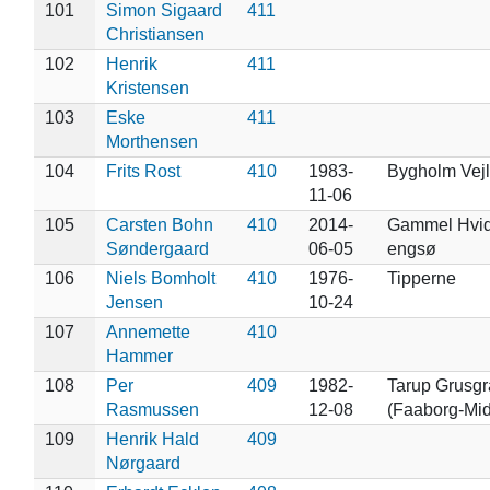
101
Simon Sigaard
411
Christiansen
102
Henrik
411
Kristensen
103
Eske
411
Morthensen
104
Frits Rost
410
1983-
Bygholm Vej
11-06
105
Carsten Bohn
410
2014-
Gammel Hvid
Søndergaard
06-05
engsø
106
Niels Bomholt
410
1976-
Tipperne
Jensen
10-24
107
Annemette
410
Hammer
108
Per
409
1982-
Tarup Grusg
Rasmussen
12-08
(Faaborg-Mid
109
Henrik Hald
409
Nørgaard