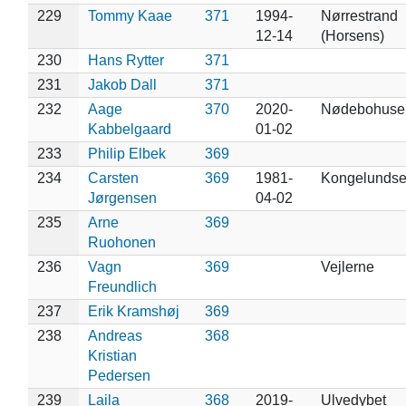
229
Tommy Kaae
371
1994-
Nørrestrand
12-14
(Horsens)
230
Hans Rytter
371
231
Jakob Dall
371
232
Aage
370
2020-
Nødebohuse
Kabbelgaard
01-02
233
Philip Elbek
369
234
Carsten
369
1981-
Kongelunds
Jørgensen
04-02
235
Arne
369
Ruohonen
236
Vagn
369
Vejlerne
Freundlich
237
Erik Kramshøj
369
238
Andreas
368
Kristian
Pedersen
239
Laila
368
2019-
Ulvedybet