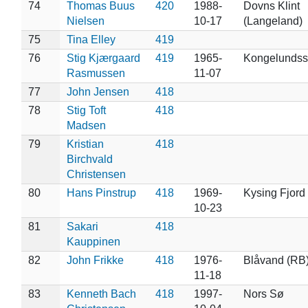
74
Thomas Buus
420
1988-
Dovns Klint
Nielsen
10-17
(Langeland)
75
Tina Elley
419
76
Stig Kjærgaard
419
1965-
Kongelundss
Rasmussen
11-07
77
John Jensen
418
78
Stig Toft
418
Madsen
79
Kristian
418
Birchvald
Christensen
80
Hans Pinstrup
418
1969-
Kysing Fjord
10-23
81
Sakari
418
Kauppinen
82
John Frikke
418
1976-
Blåvand (RB
11-18
83
Kenneth Bach
418
1997-
Nors Sø