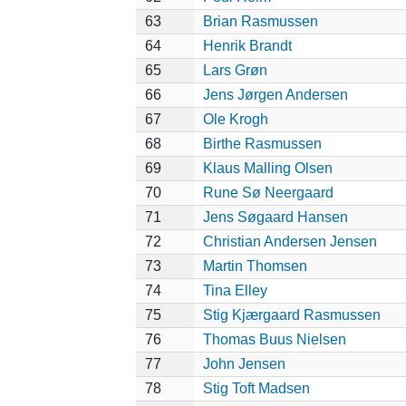
63
Brian Rasmussen
64
Henrik Brandt
65
Lars Grøn
66
Jens Jørgen Andersen
67
Ole Krogh
68
Birthe Rasmussen
69
Klaus Malling Olsen
70
Rune Sø Neergaard
71
Jens Søgaard Hansen
72
Christian Andersen Jensen
73
Martin Thomsen
74
Tina Elley
75
Stig Kjærgaard Rasmussen
76
Thomas Buus Nielsen
77
John Jensen
78
Stig Toft Madsen