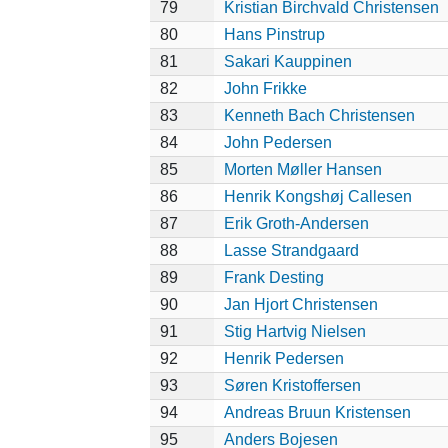
79
Kristian Birchvald Christensen
80
Hans Pinstrup
81
Sakari Kauppinen
82
John Frikke
83
Kenneth Bach Christensen
84
John Pedersen
85
Morten Møller Hansen
86
Henrik Kongshøj Callesen
87
Erik Groth-Andersen
88
Lasse Strandgaard
89
Frank Desting
90
Jan Hjort Christensen
91
Stig Hartvig Nielsen
92
Henrik Pedersen
93
Søren Kristoffersen
94
Andreas Bruun Kristensen
95
Anders Bojesen