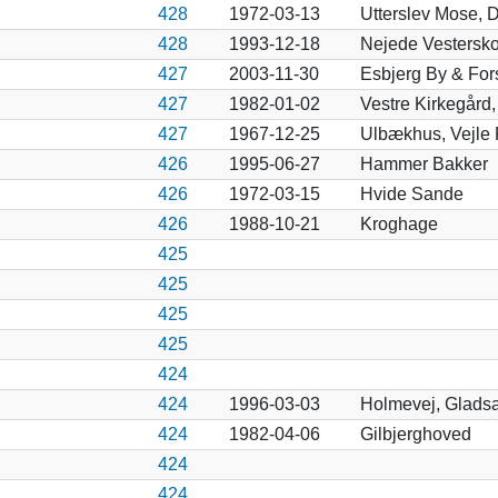
428
1972-03-13
Utterslev Mose, De
428
1993-12-18
Nejede Vestersko
427
2003-11-30
Esbjerg By & For
427
1982-01-02
Vestre Kirkegård,
427
1967-12-25
Ulbækhus, Vejle 
426
1995-06-27
Hammer Bakker
426
1972-03-15
Hvide Sande
426
1988-10-21
Kroghage
425
425
425
425
424
424
1996-03-03
Holmevej, Glads
424
1982-04-06
Gilbjerghoved
424
424