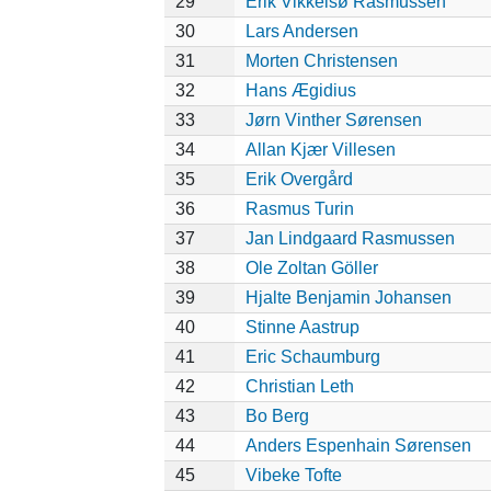
29
Erik Vikkelsø Rasmussen
30
Lars Andersen
31
Morten Christensen
32
Hans Ægidius
33
Jørn Vinther Sørensen
34
Allan Kjær Villesen
35
Erik Overgård
36
Rasmus Turin
37
Jan Lindgaard Rasmussen
38
Ole Zoltan Göller
39
Hjalte Benjamin Johansen
40
Stinne Aastrup
41
Eric Schaumburg
42
Christian Leth
43
Bo Berg
44
Anders Espenhain Sørensen
45
Vibeke Tofte