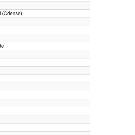
d (Odense)
de