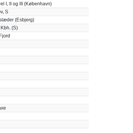
l I, II og III (København)
v, S
stæder (Esbjerg)
 Kbh. (S)
Fjord
axe