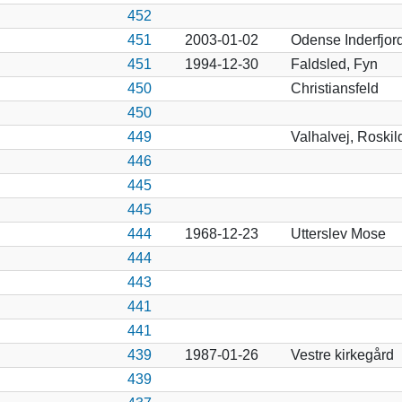
452
451
2003-01-02
Odense Inderfjor
451
1994-12-30
Faldsled, Fyn
450
Christiansfeld
450
449
Valhalvej, Roskil
446
445
445
444
1968-12-23
Utterslev Mose
444
443
441
441
439
1987-01-26
Vestre kirkegård
439