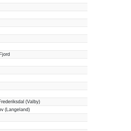
Fjord
rederiksdal (Valby)
ov (Langeland)