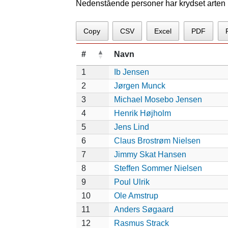
Nedenstående personer har krydset arten p
Copy
CSV
Excel
PDF
#
Navn
1
Ib Jensen
2
Jørgen Munck
3
Michael Mosebo Jensen
4
Henrik Højholm
5
Jens Lind
6
Claus Brostrøm Nielsen
7
Jimmy Skat Hansen
8
Steffen Sommer Nielsen
9
Poul Ulrik
10
Ole Amstrup
11
Anders Søgaard
12
Rasmus Strack