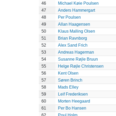
46
Michael Køie Poulsen
47
Anders Hammergart
48
Per Poulsen
49
Allan Haagensen
50
Klaus Malling Olsen
51
Brian Ravnborg
52
Alex Sand Frich
53
Andreas Hagerman
54
Susanne Røjle Bruun
55
Helge Røjle Christensen
56
Kent Olsen
57
Søren Brinch
58
Mads Elley
59
Leif Frederiksen
60
Morten Heegaard
61
Per Bo Hansen
62
Poul Holm