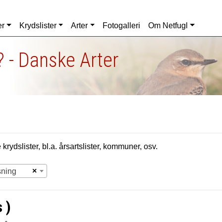
er
Krydslister
Arter
Fotogalleri
Om Netfugl
 - Danske Arter
krydslister, bl.a. årsartslister, kommuner, osv.
×
sning
 )