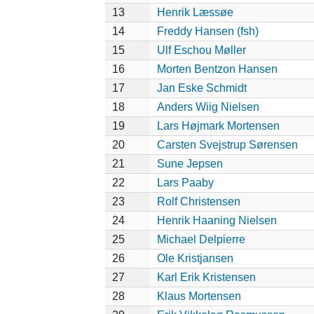
13
Henrik Læssøe
14
Freddy Hansen (fsh)
15
Ulf Eschou Møller
16
Morten Bentzon Hansen
17
Jan Eske Schmidt
18
Anders Wiig Nielsen
19
Lars Højmark Mortensen
20
Carsten Svejstrup Sørensen
21
Sune Jepsen
22
Lars Paaby
23
Rolf Christensen
24
Henrik Haaning Nielsen
25
Michael Delpierre
26
Ole Kristjansen
27
Karl Erik Kristensen
28
Klaus Mortensen