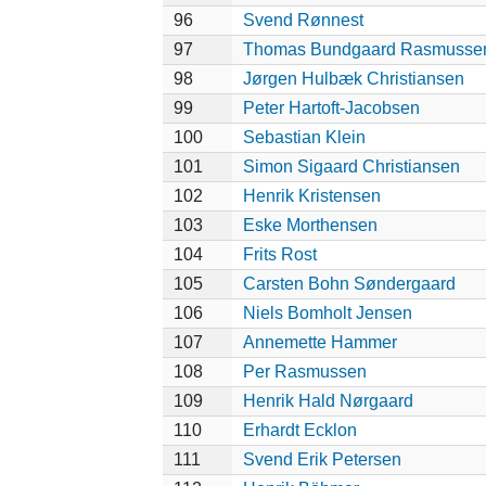
96
Svend Rønnest
97
Thomas Bundgaard Rasmusse
98
Jørgen Hulbæk Christiansen
99
Peter Hartoft-Jacobsen
100
Sebastian Klein
101
Simon Sigaard Christiansen
102
Henrik Kristensen
103
Eske Morthensen
104
Frits Rost
105
Carsten Bohn Søndergaard
106
Niels Bomholt Jensen
107
Annemette Hammer
108
Per Rasmussen
109
Henrik Hald Nørgaard
110
Erhardt Ecklon
111
Svend Erik Petersen