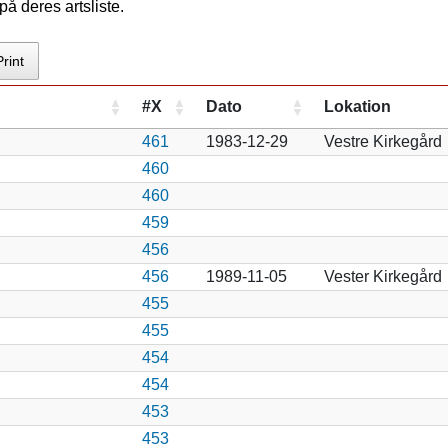
å deres artsliste.
Print
#X
Dato
Lokation
461
1983-12-29
Vestre Kirkegård
460
460
459
456
456
1989-11-05
Vester Kirkegård
455
455
454
454
453
453