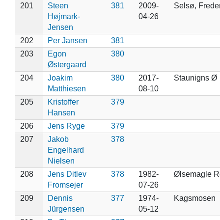
201
Steen
381
2009-
Selsø, Frede
Højmark-
04-26
Jensen
202
Per Jansen
381
203
Egon
380
Østergaard
204
Joakim
380
2017-
Staunigns Ø
Matthiesen
08-10
205
Kristoffer
379
Hansen
206
Jens Ryge
379
207
Jakob
378
Engelhard
Nielsen
208
Jens Ditlev
378
1982-
Ølsemagle R
Fromsejer
07-26
209
Dennis
377
1974-
Kagsmosen
Jürgensen
05-12