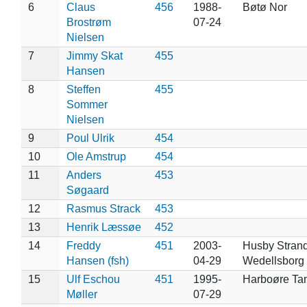
6
Claus
456
1988-
Bøtø Nor
Brostrøm
07-24
Nielsen
7
Jimmy Skat
455
Hansen
8
Steffen
455
Sommer
Nielsen
9
Poul Ulrik
454
10
Ole Amstrup
454
11
Anders
453
Søgaard
12
Rasmus Strack
453
13
Henrik Læssøe
452
14
Freddy
451
2003-
Husby Strand
Hansen (fsh)
04-29
Wedellsborg (
15
Ulf Eschou
451
1995-
Harboøre Ta
Møller
07-29