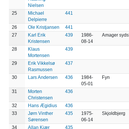
Nielsen
25
Michael
441
Delpierre
26
Ole Kristjansen
441
27
Karl Erik
439
1986-
Amager syds
Kristensen
08-14
28
Klaus
439
Mortensen
29
Erik Vikkelsø
437
Rasmussen
30
Lars Andersen
436
1984-
Fyn
05-01
31
Morten
436
Christensen
32
Hans Ægidius
436
33
Jørn Vinther
435
1975-
Skjoldbjerg
Sørensen
06-14
34
Allan Kjær
435