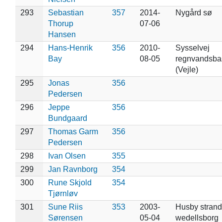
293
Sebastian
357
2014-
Nygård sø
Thorup
07-06
Hansen
294
Hans-Henrik
356
2010-
Sysselvej
Bay
08-05
regnvandsbas
(Vejle)
295
Jonas
356
Pedersen
296
Jeppe
356
Bundgaard
297
Thomas Garm
356
Pedersen
298
Ivan Olsen
355
299
Jan Ravnborg
354
300
Rune Skjold
354
Tjørnløv
301
Sune Riis
353
2003-
Husby strand
Sørensen
05-04
wedellsborg