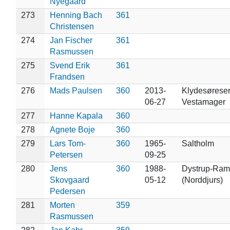
Nyegaard
273
Henning Bach
361
Christensen
274
Jan Fischer
361
Rasmussen
275
Svend Erik
361
Frandsen
276
Mads Paulsen
360
2013-
Klydesøreser
06-27
Vestamager
277
Hanne Kapala
360
278
Agnete Boje
360
279
Lars Tom-
360
1965-
Saltholm
Petersen
09-25
280
Jens
360
1988-
Dystrup-Ram
Skovgaard
05-12
(Norddjurs)
Pedersen
281
Morten
359
Rasmussen