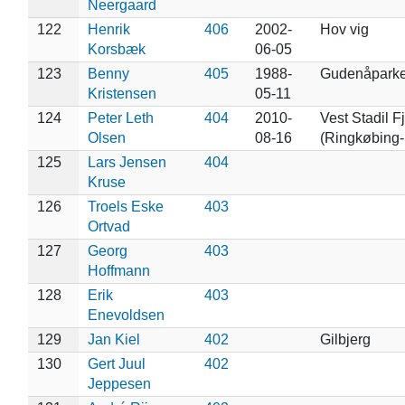
Neergaard
122
Henrik
406
2002-
Hov vig
Korsbæk
06-05
123
Benny
405
1988-
Gudenåparke
Kristensen
05-11
124
Peter Leth
404
2010-
Vest Stadil F
Olsen
08-16
(Ringkøbing-
125
Lars Jensen
404
Kruse
126
Troels Eske
403
Ortvad
127
Georg
403
Hoffmann
128
Erik
403
Enevoldsen
129
Jan Kiel
402
Gilbjerg
130
Gert Juul
402
Jeppesen