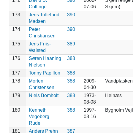
172
David B.
390
2002-
Skjern enge 
Collinge
07-06
Skjern)
173
Jens Toftelund
390
Madsen
174
Peter
390
Christiansen
175
Jens Friis-
389
Walsted
176
Søren Haaning
388
Nielsen
177
Tonny Papillon
388
178
Morten
388
2009-
Vandplasken 
Christensen
04-30
179
Niels Bomholt
388
1973-
Helnæs
08-08
180
Kenneth
388
1997-
Bygholm Vejl
Vegeberg
08-16
Rude
181
Anders Prehn
387