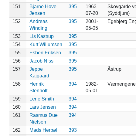
151
Bjarne Hove-
395
1963-
Skovgårde ve
Jensen
07-20
(Syddjurs)
152
Andreas
395
2001-
Egebjerg En
Winding
05-05
153
Lis Kastrup
395
154
Kurt Willumsen
395
155
Esben Eriksen
395
156
Jacob Niss
395
157
Jeppe
395
Åstrup
Kajgaard
158
Henrik
394
1982-
Værnengene
Stenholt
05-01
159
Lene Smith
394
160
Lars Jensen
394
161
Rasmus Due
394
Nielsen
162
Mads Herbøl
393