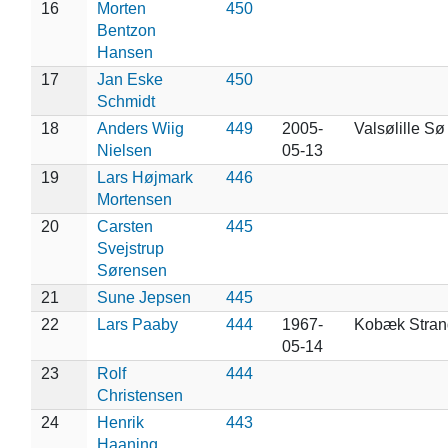
16
Morten
450
Bentzon
Hansen
17
Jan Eske
450
Schmidt
18
Anders Wiig
449
2005-
Valsølille Sø
Nielsen
05-13
19
Lars Højmark
446
Mortensen
20
Carsten
445
Svejstrup
Sørensen
21
Sune Jepsen
445
22
Lars Paaby
444
1967-
Kobæk Stran
05-14
23
Rolf
444
Christensen
24
Henrik
443
Haaning