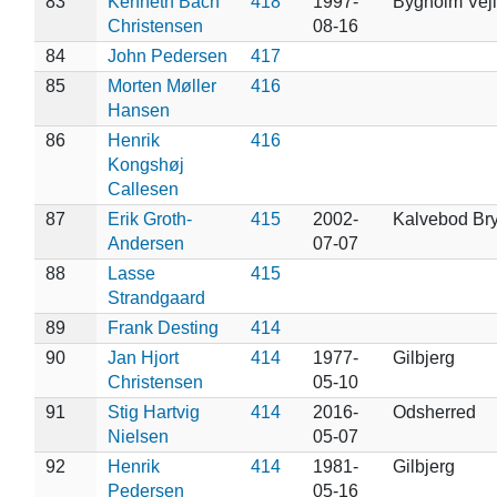
83
Kenneth Bach
418
1997-
Bygholm Vej
Christensen
08-16
84
John Pedersen
417
85
Morten Møller
416
Hansen
86
Henrik
416
Kongshøj
Callesen
87
Erik Groth-
415
2002-
Kalvebod Br
Andersen
07-07
88
Lasse
415
Strandgaard
89
Frank Desting
414
90
Jan Hjort
414
1977-
Gilbjerg
Christensen
05-10
91
Stig Hartvig
414
2016-
Odsherred
Nielsen
05-07
92
Henrik
414
1981-
Gilbjerg
Pedersen
05-16