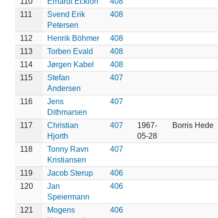
110
Erhardt Ecklon
408
111
Svend Erik
408
Petersen
112
Henrik Böhmer
408
113
Torben Evald
408
114
Jørgen Kabel
408
115
Stefan
407
Andersen
116
Jens
407
Dithmarsen
117
Christian
407
1967-
Borris Hede
Hjorth
05-28
118
Tonny Ravn
407
Kristiansen
119
Jacob Sterup
406
120
Jan
406
Speiermann
121
Mogens
406