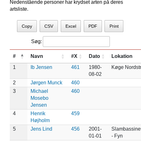
Nedenstående personer har krydset arten på deres
artsliste.
Copy
CSV
Excel
PDF
Print
Søg:
#
Navn
#X
Dato
Lokation
1
Ib Jensen
461
1980-
Køge Nordst
08-02
2
Jørgen Munck
460
3
Michael
460
Mosebo
Jensen
4
Henrik
459
Højholm
5
Jens Lind
456
2001-
Slambassinet
01-01
- Fyn