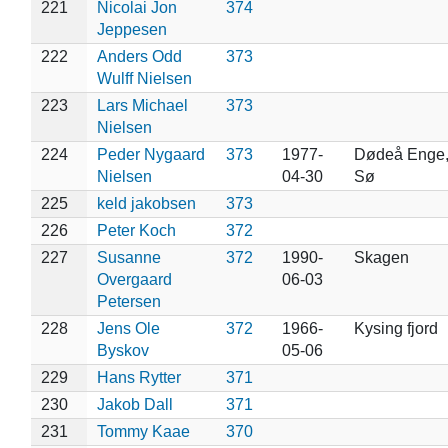
221
Nicolai Jon
374
Jeppesen
222
Anders Odd
373
Wulff Nielsen
223
Lars Michael
373
Nielsen
224
Peder Nygaard
373
1977-
Dødeå Enge,
Nielsen
04-30
Sø
225
keld jakobsen
373
226
Peter Koch
372
227
Susanne
372
1990-
Skagen
Overgaard
06-03
Petersen
228
Jens Ole
372
1966-
Kysing fjord
Byskov
05-06
229
Hans Rytter
371
230
Jakob Dall
371
231
Tommy Kaae
370