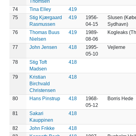
Thomsen
74
Tina Elley
419
75
Stig Kjærgaard
419
1956-
Slusen (Køb
Rasmussen
04-15
Sydhavn)
76
Thomas Buus
419
1989-
Kogleaks (Th
Nielsen
08-06
77
John Jensen
418
1995-
Vejlerne
05-10
78
Stig Toft
418
Madsen
79
Kristian
418
Birchvald
Christensen
80
Hans Pinstrup
418
1968-
Borris Hede
05-12
81
Sakari
418
Kauppinen
82
John Frikke
418