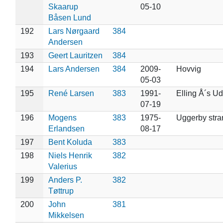
Skaarup
05-10
Båsen Lund
192
Lars Nørgaard
384
Andersen
193
Geert Lauritzen
384
194
Lars Andersen
384
2009-
Hovvig
05-03
195
René Larsen
383
1991-
Elling Å´s Ud
07-19
196
Mogens
383
1975-
Uggerby stra
Erlandsen
08-17
197
Bent Koluda
383
198
Niels Henrik
382
Valerius
199
Anders P.
382
Tøttrup
200
John
381
Mikkelsen