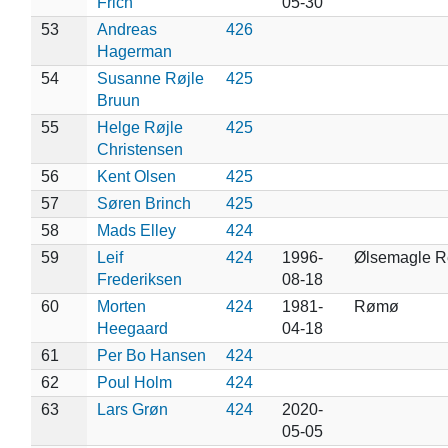
Frich
05-30
53
Andreas
426
Hagerman
54
Susanne Røjle
425
Bruun
55
Helge Røjle
425
Christensen
56
Kent Olsen
425
57
Søren Brinch
425
58
Mads Elley
424
59
Leif
424
1996-
Ølsemagle R
Frederiksen
08-18
60
Morten
424
1981-
Rømø
Heegaard
04-18
61
Per Bo Hansen
424
62
Poul Holm
424
63
Lars Grøn
424
2020-
05-05