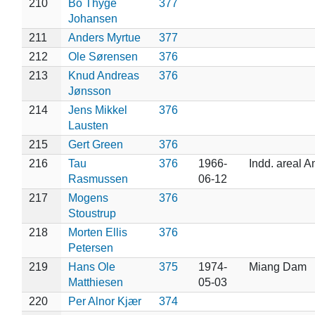
210
Bo Thyge
377
Johansen
211
Anders Myrtue
377
212
Ole Sørensen
376
213
Knud Andreas
376
Jønsson
214
Jens Mikkel
376
Lausten
215
Gert Green
376
216
Tau
376
1966-
Indd. areal 
Rasmussen
06-12
217
Mogens
376
Stoustrup
218
Morten Ellis
376
Petersen
219
Hans Ole
375
1974-
Miang Dam
Matthiesen
05-03
220
Per Alnor Kjær
374