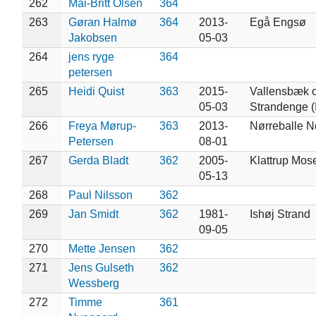
262
Mai-Britt Olsen
364
263
Gøran Halmø
364
2013-
Egå Engsø
Jakobsen
05-03
264
jens ryge
364
petersen
265
Heidi Quist
363
2015-
Vallensbæk o
05-03
Strandenge (
266
Freya Mørup-
363
2013-
Nørreballe N
Petersen
08-01
267
Gerda Bladt
362
2005-
Klattrup Mos
05-13
268
Paul Nilsson
362
269
Jan Smidt
362
1981-
Ishøj Strand
09-05
270
Mette Jensen
362
271
Jens Gulseth
362
Wessberg
272
Timme
361