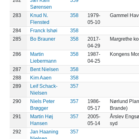
282
Jan Kahr
359
Sørensen
283
Knud N.
358
1979-
Gammel Hav
Flensted
05-10
284
Franck Ishøi
358
285
Bo Brauner
358
2017-
Margrethe ko
04-29
286
Martin
358
1987-
Kongens Mo
Liebermann
04-25
287
Bent Nielsen
358
288
Kim Aaen
358
289
Leif Schack-
357
Nielsen
290
Niels Peter
357
1986-
Nørlund Plant
Brøgger
05-17
Brande)
291
Martin Høj
357
2005-
Årslev Engs
Hansen
05-14
syd
292
Jan Haaning
357
Nielsen