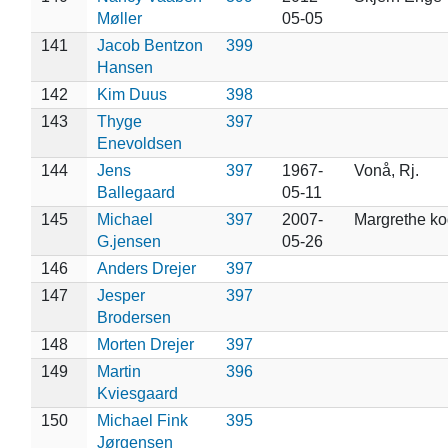
Møller
05-05
141
Jacob Bentzon
399
Hansen
142
Kim Duus
398
143
Thyge
397
Enevoldsen
144
Jens
397
1967-
Vonå, Rj.
Ballegaard
05-11
145
Michael
397
2007-
Margrethe ko
G.jensen
05-26
146
Anders Drejer
397
147
Jesper
397
Brodersen
148
Morten Drejer
397
149
Martin
396
Kviesgaard
150
Michael Fink
395
Jørgensen