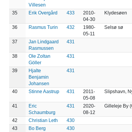
Villesen
35
Erik Overgård
433
2010-
Klydesøen
04-30
36
Rasmus Turin
432
1980-
Selsø sø
05-11
37
Jan Lindgaard
431
Rasmussen
38
Ole Zoltan
431
Göller
39
Hjalte
431
Benjamin
Johansen
40
Stinne Aastrup
431
2011-
Slipshavn, N
05-08
41
Eric
431
2020-
Gilleleje By 
Schaumburg
08-12
42
Christian Leth
430
43
Bo Berg
430