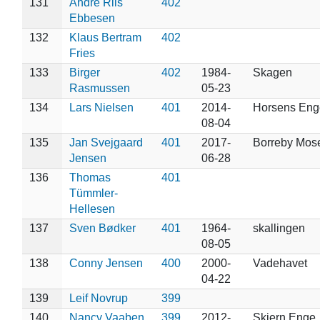
131
André Riis
402
Ebbesen
132
Klaus Bertram
402
Fries
133
Birger
402
1984-
Skagen
Rasmussen
05-23
134
Lars Nielsen
401
2014-
Horsens Eng
08-04
135
Jan Svejgaard
401
2017-
Borreby Mose
Jensen
06-28
136
Thomas
401
Tümmler-
Hellesen
137
Sven Bødker
401
1964-
skallingen
08-05
138
Conny Jensen
400
2000-
Vadehavet
04-22
139
Leif Novrup
399
140
Nancy Vaaben
399
2012-
Skjern Enge