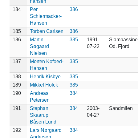
hansen
184
Per
386
Schiermacker-
Hansen
185
Torben Carlsen
386
186
Martin
385
1991-
Slambassinet
Søgaard
07-22
Od. Fjord
Nielsen
187
Morten Kofoed-
385
Hansen
188
Henrik Kisbye
385
189
Mikkel Holck
385
190
Andreas
384
Petersen
191
Stephan
384
2003-
Sandmilen
Skaarup
04-27
Båsen Lund
192
Lars Nørgaard
384
Andersen