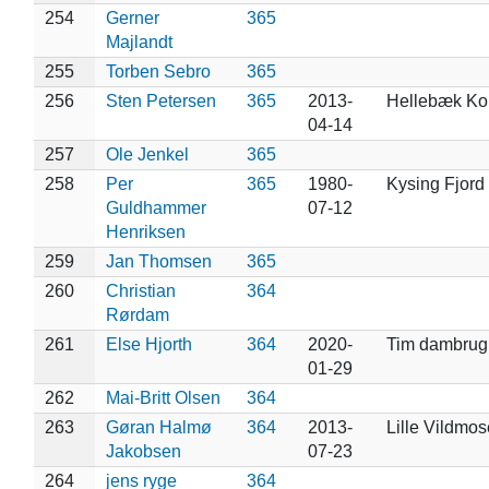
254
Gerner
365
Majlandt
255
Torben Sebro
365
256
Sten Petersen
365
2013-
Hellebæk Ko
04-14
257
Ole Jenkel
365
258
Per
365
1980-
Kysing Fjord
Guldhammer
07-12
Henriksen
259
Jan Thomsen
365
260
Christian
364
Rørdam
261
Else Hjorth
364
2020-
Tim dambrug
01-29
262
Mai-Britt Olsen
364
263
Gøran Halmø
364
2013-
Lille Vildmos
Jakobsen
07-23
264
jens ryge
364