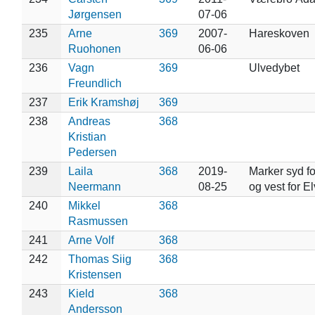
Jørgensen
07-06
235
Arne
369
2007-
Hareskoven
Ruohonen
06-06
236
Vagn
369
Ulvedybet
Freundlich
237
Erik Kramshøj
369
238
Andreas
368
Kristian
Pedersen
239
Laila
368
2019-
Marker syd f
Neermann
08-25
og vest for 
240
Mikkel
368
Rasmussen
241
Arne Volf
368
242
Thomas Siig
368
Kristensen
243
Kield
368
Andersson