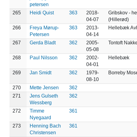
petersen
265
Heidi Quist
363
2018-
Gribskov - h
04-07
(Hillerød)
266
Freya Mørup-
363
2013-
Hellebæk Av
Petersen
04-14
267
Gerda Bladt
362
2005-
Tontoft Nakk
05-08
268
Paul Nilsson
362
2002-
Hellebæk
04-01
269
Jan Smidt
362
1979-
Borreby Mos
08-10
270
Mette Jensen
362
271
Jens Gulseth
362
Wessberg
272
Timme
361
Nyegaard
273
Henning Bach
361
Christensen