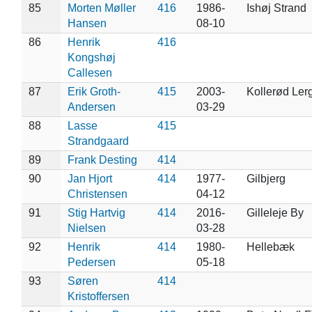
85
Morten Møller
416
1986-
Ishøj Strand
Hansen
08-10
86
Henrik
416
Kongshøj
Callesen
87
Erik Groth-
415
2003-
Kollerød Lerg
Andersen
03-29
88
Lasse
415
Strandgaard
89
Frank Desting
414
90
Jan Hjort
414
1977-
Gilbjerg
Christensen
04-12
91
Stig Hartvig
414
2016-
Gilleleje By
Nielsen
03-28
92
Henrik
414
1980-
Hellebæk
Pedersen
05-18
93
Søren
414
Kristoffersen