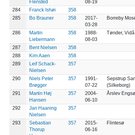
Flensted
08-19
284
Franck Ishøi
358
285
Bo Brauner
358
2017-
Borreby Mos
03-28
286
Martin
358
1988-
Tønder, Vidå
Liebermann
08-03
287
Bent Nielsen
358
288
Kim Aaen
358
289
Leif Schack-
357
Nielsen
290
Niels Peter
357
1991-
Sepstrup Sa
Brøgger
07-22
(Silkeborg)
291
Martin Høj
357
2004-
Årslev Engs
Hansen
06-10
292
Jan Haaning
357
Nielsen
293
Sebastian
357
2015-
Flintesø
Thorup
06-16