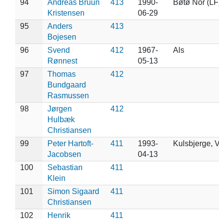
94
Andreas Bruun
413
1990-
Bøtø Nor (LF
Kristensen
06-29
95
Anders
413
Bojesen
96
Svend
412
1967-
Als
Rønnest
05-13
97
Thomas
412
Bundgaard
Rasmussen
98
Jørgen
412
Hulbæk
Christiansen
99
Peter Hartoft-
411
1993-
Kulsbjerge, 
Jacobsen
04-13
100
Sebastian
411
Klein
101
Simon Sigaard
411
Christiansen
102
Henrik
411