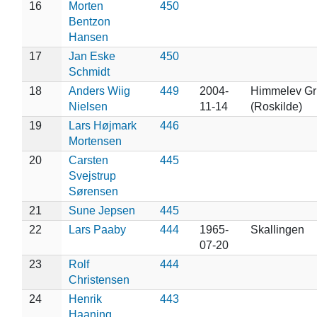
16
Morten
450
Bentzon
Hansen
17
Jan Eske
450
Schmidt
18
Anders Wiig
449
2004-
Himmelev Gr
Nielsen
11-14
(Roskilde)
19
Lars Højmark
446
Mortensen
20
Carsten
445
Svejstrup
Sørensen
21
Sune Jepsen
445
22
Lars Paaby
444
1965-
Skallingen
07-20
23
Rolf
444
Christensen
24
Henrik
443
Haaning