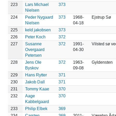
223
Lars Michael
373
Nielsen
224
Peder Nygaard
373
1968-
Ejstrup Sø
Nielsen
04-18
225
keld jakobsen
373
226
Peter Koch
372
227
Susanne
372
1991-
Vilsted sø v
Overgaard
04-30
Petersen
228
Jens Ole
372
1963-
Gyldensten
Byskov
09-08
229
Hans Rytter
371
230
Jakob Dall
371
231
Tommy Kaae
370
232
Aage
370
Kabbelgaard
233
Philip Elbek
369
234
Carsten
369
2011-
Værebro Åda