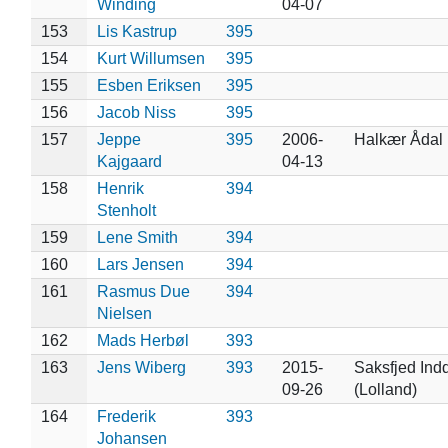
Winding
04-07
153
Lis Kastrup
395
154
Kurt Willumsen
395
155
Esben Eriksen
395
156
Jacob Niss
395
157
Jeppe
395
2006-
Halkær Ådal
Kajgaard
04-13
158
Henrik
394
Stenholt
159
Lene Smith
394
160
Lars Jensen
394
161
Rasmus Due
394
Nielsen
162
Mads Herbøl
393
163
Jens Wiberg
393
2015-
Saksfjed In
09-26
(Lolland)
164
Frederik
393
Johansen