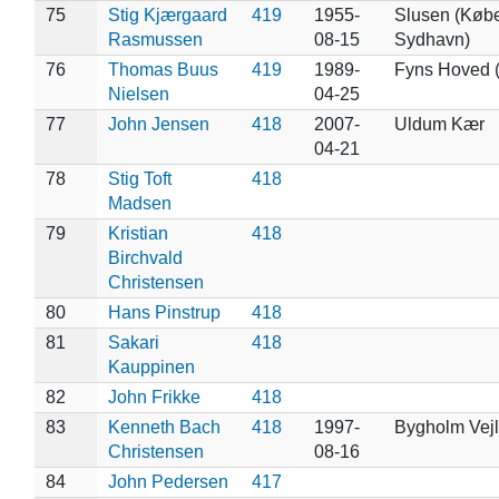
75
Stig Kjærgaard
419
1955-
Slusen (Køb
Rasmussen
08-15
Sydhavn)
76
Thomas Buus
419
1989-
Fyns Hoved 
Nielsen
04-25
77
John Jensen
418
2007-
Uldum Kær
04-21
78
Stig Toft
418
Madsen
79
Kristian
418
Birchvald
Christensen
80
Hans Pinstrup
418
81
Sakari
418
Kauppinen
82
John Frikke
418
83
Kenneth Bach
418
1997-
Bygholm Vej
Christensen
08-16
84
John Pedersen
417