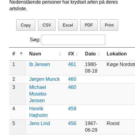
Nedenstående personer har krydset arten på deres
artsliste.
Copy
CSV
Excel
PDF
Print
Søg:
#
Navn
#X
Dato
Lokation
1
Ib Jensen
461
1980-
Køge Nordst
08-18
2
Jørgen Munck
460
3
Michael
460
Mosebo
Jensen
4
Henrik
459
Højholm
5
Jens Lind
456
1967-
Roost
06-29