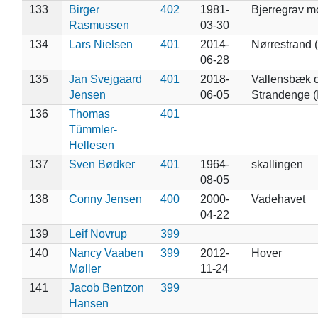
133
Birger
402
1981-
Bjerregrav m
Rasmussen
03-30
134
Lars Nielsen
401
2014-
Nørrestrand 
06-28
135
Jan Svejgaard
401
2018-
Vallensbæk o
Jensen
06-05
Strandenge (
136
Thomas
401
Tümmler-
Hellesen
137
Sven Bødker
401
1964-
skallingen
08-05
138
Conny Jensen
400
2000-
Vadehavet
04-22
139
Leif Novrup
399
140
Nancy Vaaben
399
2012-
Hover
Møller
11-24
141
Jacob Bentzon
399
Hansen