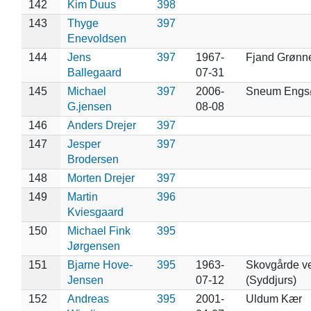
142
Kim Duus
398
143
Thyge
397
Enevoldsen
144
Jens
397
1967-
Fjand Grønn
Ballegaard
07-31
145
Michael
397
2006-
Sneum Engs
G.jensen
08-08
146
Anders Drejer
397
147
Jesper
397
Brodersen
148
Morten Drejer
397
149
Martin
396
Kviesgaard
150
Michael Fink
395
Jørgensen
151
Bjarne Hove-
395
1963-
Skovgårde ve
Jensen
07-12
(Syddjurs)
152
Andreas
395
2001-
Uldum Kær