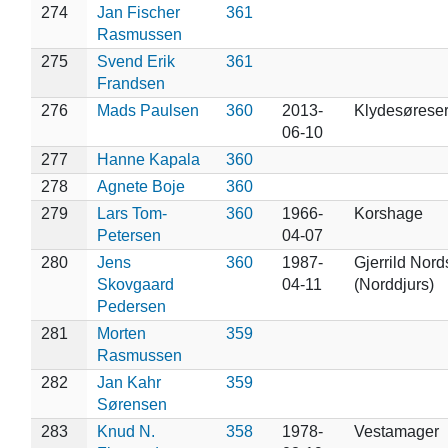
274
Jan Fischer
361
Rasmussen
275
Svend Erik
361
Frandsen
276
Mads Paulsen
360
2013-
Klydesøreser
06-10
277
Hanne Kapala
360
278
Agnete Boje
360
279
Lars Tom-
360
1966-
Korshage
Petersen
04-07
280
Jens
360
1987-
Gjerrild Nord
Skovgaard
04-11
(Norddjurs)
Pedersen
281
Morten
359
Rasmussen
282
Jan Kahr
359
Sørensen
283
Knud N.
358
1978-
Vestamager