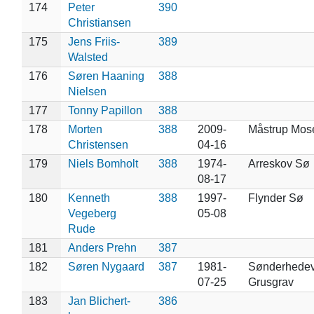
174
Peter
390
Christiansen
175
Jens Friis-
389
Walsted
176
Søren Haaning
388
Nielsen
177
Tonny Papillon
388
178
Morten
388
2009-
Måstrup Mose
Christensen
04-16
179
Niels Bomholt
388
1974-
Arreskov Sø
08-17
180
Kenneth
388
1997-
Flynder Sø
Vegeberg
05-08
Rude
181
Anders Prehn
387
182
Søren Nygaard
387
1981-
Sønderhedev
07-25
Grusgrav
183
Jan Blichert-
386