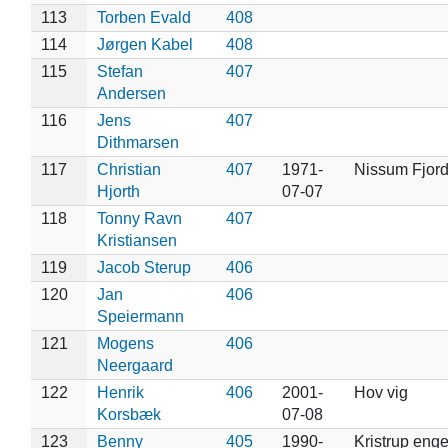
113
Torben Evald
408
114
Jørgen Kabel
408
115
Stefan
407
Andersen
116
Jens
407
Dithmarsen
117
Christian
407
1971-
Nissum Fjor
Hjorth
07-07
118
Tonny Ravn
407
Kristiansen
119
Jacob Sterup
406
120
Jan
406
Speiermann
121
Mogens
406
Neergaard
122
Henrik
406
2001-
Hov vig
Korsbæk
07-08
123
Benny
405
1990-
Kristrup eng