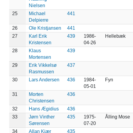
Nielsen
25
Michael
441
Delpierre
26
Ole Kristjansen
441
27
Karl Erik
439
1986-
Hellebæk
Kristensen
04-26
28
Klaus
439
Mortensen
29
Erik Vikkelsø
437
Rasmussen
30
Lars Andersen
436
1984-
Fyn
05-01
31
Morten
436
Christensen
32
Hans Ægidius
436
33
Jørn Vinther
435
1975-
Ålling Mose
Sørensen
07-20
34
Allan Kjær
435