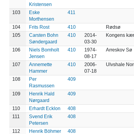
Kristensen
103
Eske
411
Morthensen
104
Frits Rost
410
Rødsø
105
Carsten Bohn
410
2014-
Kongens kæ
Søndergaard
03-30
106
Niels Bomholt
410
1974-
Arreskov Sø
Jensen
08-17
107
Annemette
410
2006-
Ulvshale Nor
Hammer
07-18
108
Per
409
Rasmussen
109
Henrik Hald
409
Nørgaard
110
Erhardt Ecklon
408
111
Svend Erik
408
Petersen
112
Henrik Böhmer
408