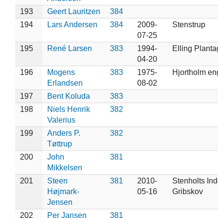
193
Geert Lauritzen
384
194
Lars Andersen
384
2009-
Stenstrup
07-25
195
René Larsen
383
1994-
Elling Plant
04-20
196
Mogens
383
1975-
Hjortholm en
Erlandsen
08-02
197
Bent Koluda
383
198
Niels Henrik
382
Valerius
199
Anders P.
382
Tøttrup
200
John
381
Mikkelsen
201
Steen
381
2010-
Stenholts Ind
Højmark-
05-16
Gribskov
Jensen
202
Per Jansen
381