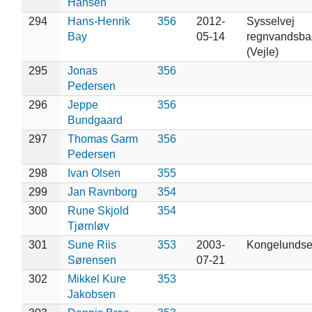
Hansen
294
Hans-Henrik
356
2012-
Sysselvej
Bay
05-14
regnvandsbas
(Vejle)
295
Jonas
356
Pedersen
296
Jeppe
356
Bundgaard
297
Thomas Garm
356
Pedersen
298
Ivan Olsen
355
299
Jan Ravnborg
354
300
Rune Skjold
354
Tjørnløv
301
Sune Riis
353
2003-
Kongelunds
Sørensen
07-21
302
Mikkel Kure
353
Jakobsen