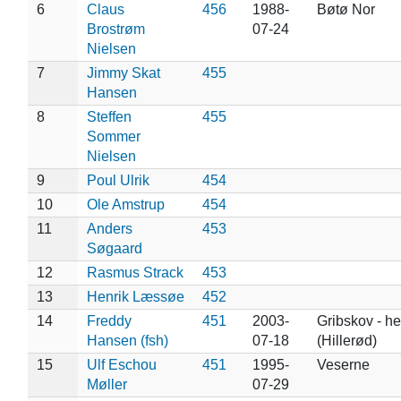
6
Claus
456
1988-
Bøtø Nor
Brostrøm
07-24
Nielsen
7
Jimmy Skat
455
Hansen
8
Steffen
455
Sommer
Nielsen
9
Poul Ulrik
454
10
Ole Amstrup
454
11
Anders
453
Søgaard
12
Rasmus Strack
453
13
Henrik Læssøe
452
14
Freddy
451
2003-
Gribskov - h
Hansen (fsh)
07-18
(Hillerød)
15
Ulf Eschou
451
1995-
Veserne
Møller
07-29