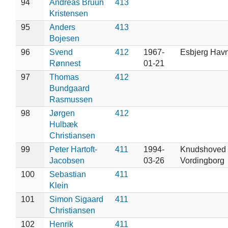
94
Andreas Bruun
413
Kristensen
95
Anders
413
Bojesen
96
Svend
412
1967-
Esbjerg Hav
Rønnest
01-21
97
Thomas
412
Bundgaard
Rasmussen
98
Jørgen
412
Hulbæk
Christiansen
99
Peter Hartoft-
411
1994-
Knudshoved 
Jacobsen
03-26
Vordingborg
100
Sebastian
411
Klein
101
Simon Sigaard
411
Christiansen
102
Henrik
411