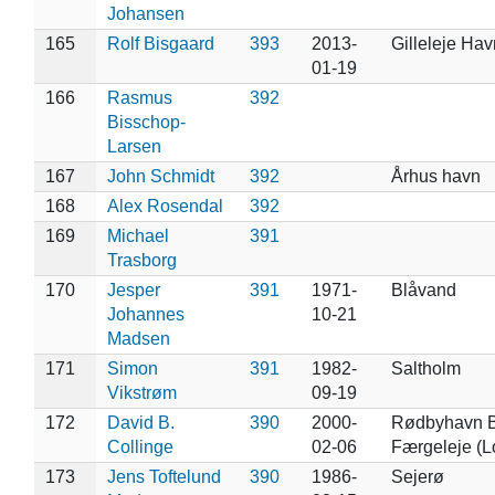
Johansen
165
Rolf Bisgaard
393
2013-
Gilleleje Hav
01-19
166
Rasmus
392
Bisschop-
Larsen
167
John Schmidt
392
Århus havn
168
Alex Rosendal
392
169
Michael
391
Trasborg
170
Jesper
391
1971-
Blåvand
Johannes
10-21
Madsen
171
Simon
391
1982-
Saltholm
Vikstrøm
09-19
172
David B.
390
2000-
Rødbyhavn B
Collinge
02-06
Færgeleje (L
173
Jens Toftelund
390
1986-
Sejerø