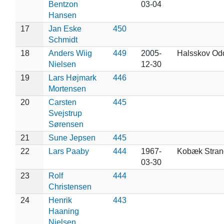
Bentzon
03-04
Hansen
17
Jan Eske
450
Schmidt
18
Anders Wiig
449
2005-
Halsskov Odd
Nielsen
12-30
19
Lars Højmark
446
Mortensen
20
Carsten
445
Svejstrup
Sørensen
21
Sune Jepsen
445
22
Lars Paaby
444
1967-
Kobæk Stran
03-30
23
Rolf
444
Christensen
24
Henrik
443
Haaning
Nielsen