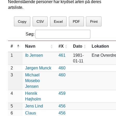
Nedenstående personer har krydset arten på deres
artsliste.
Copy
CSV
Excel
PDF
Print
Søg:
#
Navn
#X
Dato
Lokation
1
Ib Jensen
461
1981-
Enø Ovrerdr
01-11
2
Jørgen Munck
460
3
Michael
460
Mosebo
Jensen
4
Henrik
459
Højholm
5
Jens Lind
456
6
Claus
456