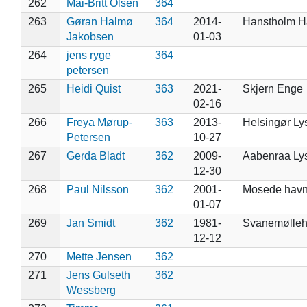
262
Mai-Britt Olsen
364
263
Gøran Halmø
364
2014-
Hanstholm H
Jakobsen
01-03
264
jens ryge
364
petersen
265
Heidi Quist
363
2021-
Skjern Enge
02-16
266
Freya Mørup-
363
2013-
Helsingør Ly
Petersen
10-27
267
Gerda Bladt
362
2009-
Aabenraa Ly
12-30
268
Paul Nilsson
362
2001-
Mosede hav
01-07
269
Jan Smidt
362
1981-
Svanemølle
12-12
270
Mette Jensen
362
271
Jens Gulseth
362
Wessberg