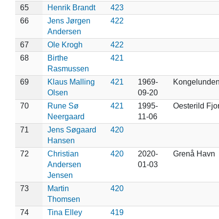
65
Henrik Brandt
423
66
Jens Jørgen
422
Andersen
67
Ole Krogh
422
68
Birthe
421
Rasmussen
69
Klaus Malling
421
1969-
Kongelunde
Olsen
09-20
70
Rune Sø
421
1995-
Oesterild Fjo
Neergaard
11-06
71
Jens Søgaard
420
Hansen
72
Christian
420
2020-
Grenå Havn
Andersen
01-03
Jensen
73
Martin
420
Thomsen
74
Tina Elley
419