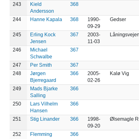
243
Kield
368
Andersson
244
Hanne Kapala
368
1990-
Gedser
09-29
245
Erling Kock
367
2003-
Låningsveje
Jensen
11-03
246
Michael
367
Schwalbe
247
Per Smith
367
248
Jørgen
366
2005-
Kalø Vig
Bjerregaard
02-26
249
Mads Bjarke
366
Salling
250
Lars Vilhelm
366
Hansen
251
Stig Linander
366
1998-
Ølsemagle R
09-20
252
Flemming
366