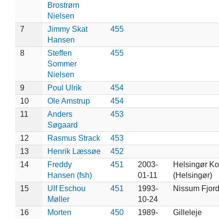
Brostrøm
Nielsen
7
Jimmy Skat
455
Hansen
8
Steffen
455
Sommer
Nielsen
9
Poul Ulrik
454
10
Ole Amstrup
454
11
Anders
453
Søgaard
12
Rasmus Strack
453
13
Henrik Læssøe
452
14
Freddy
451
2003-
Helsingør 
Hansen (fsh)
01-11
(Helsingør)
15
Ulf Eschou
451
1993-
Nissum Fjor
Møller
10-24
16
Morten
450
1989-
Gilleleje