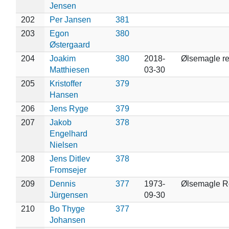
Jensen
202
Per Jansen
381
203
Egon
380
Østergaard
204
Joakim
380
2018-
Ølsemagle re
Matthiesen
03-30
205
Kristoffer
379
Hansen
206
Jens Ryge
379
207
Jakob
378
Engelhard
Nielsen
208
Jens Ditlev
378
Fromsejer
209
Dennis
377
1973-
Ølsemagle R
Jürgensen
09-30
210
Bo Thyge
377
Johansen