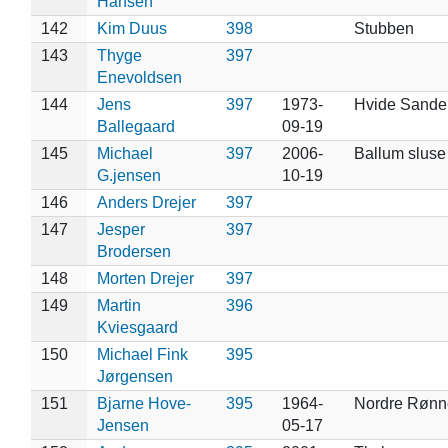
Hansen
142
Kim Duus
398
Stubben
143
Thyge
397
Enevoldsen
144
Jens
397
1973-
Hvide Sande
Ballegaard
09-19
145
Michael
397
2006-
Ballum sluse
G.jensen
10-19
146
Anders Drejer
397
147
Jesper
397
Brodersen
148
Morten Drejer
397
149
Martin
396
Kviesgaard
150
Michael Fink
395
Jørgensen
151
Bjarne Hove-
395
1964-
Nordre Rønn
Jensen
05-17