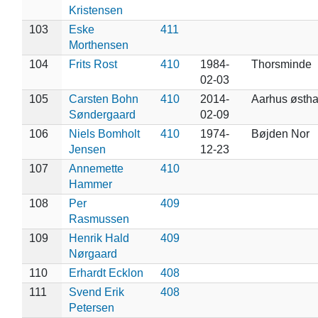
Kristensen
103
Eske
411
Morthensen
104
Frits Rost
410
1984-
Thorsminde
02-03
105
Carsten Bohn
410
2014-
Aarhus østh
Søndergaard
02-09
106
Niels Bomholt
410
1974-
Bøjden Nor
Jensen
12-23
107
Annemette
410
Hammer
108
Per
409
Rasmussen
109
Henrik Hald
409
Nørgaard
110
Erhardt Ecklon
408
111
Svend Erik
408
Petersen