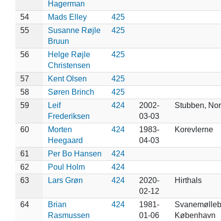
Hagerman
54
Mads Elley
425
55
Susanne Røjle
425
Bruun
56
Helge Røjle
425
Christensen
57
Kent Olsen
425
58
Søren Brinch
425
59
Leif
424
2002-
Stubben, No
Frederiksen
03-03
60
Morten
424
1983-
Korevlerne
Heegaard
04-03
61
Per Bo Hansen
424
62
Poul Holm
424
63
Lars Grøn
424
2020-
Hirthals
02-12
64
Brian
424
1981-
Svanemølleb
Rasmussen
01-06
København