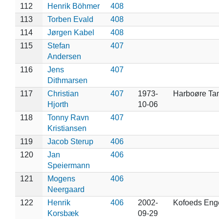
112
Henrik Böhmer
408
113
Torben Evald
408
114
Jørgen Kabel
408
115
Stefan
407
Andersen
116
Jens
407
Dithmarsen
117
Christian
407
1973-
Harboøre Ta
Hjorth
10-06
118
Tonny Ravn
407
Kristiansen
119
Jacob Sterup
406
120
Jan
406
Speiermann
121
Mogens
406
Neergaard
122
Henrik
406
2002-
Kofoeds Eng
Korsbæk
09-29