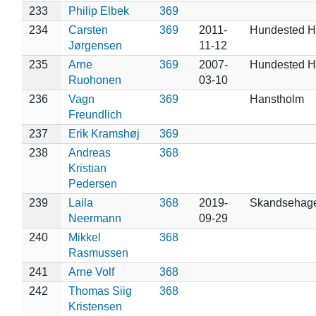
233
Philip Elbek
369
234
Carsten
369
2011-
Hundested H
Jørgensen
11-12
235
Arne
369
2007-
Hundested H
Ruohonen
03-10
236
Vagn
369
Hanstholm
Freundlich
237
Erik Kramshøj
369
238
Andreas
368
Kristian
Pedersen
239
Laila
368
2019-
Skandsehag
Neermann
09-29
240
Mikkel
368
Rasmussen
241
Arne Volf
368
242
Thomas Siig
368
Kristensen