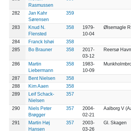
Rasmussen
282
Jan Kahr
359
Sørensen
283
Knud N.
358
1979-
Ølsemagle R
Flensted
10-04
284
Franck Ishøi
358
285
Bo Brauner
358
2017-
Reersø Hav
03-12
286
Martin
358
1983-
Munkholmbr
Liebermann
10-09
287
Bent Nielsen
358
288
Kim Aaen
358
289
Leif Schack-
357
Nielsen
290
Niels Peter
357
2004-
Aalborg V (A
Brøgger
02-21
291
Martin Høj
357
2003-
Gl. Skagen
Hansen
03-26