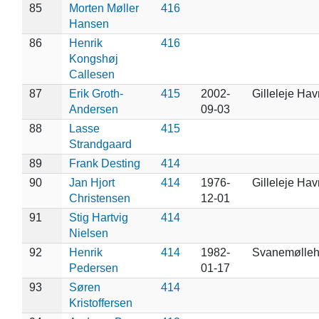
85
Morten Møller
416
Hansen
86
Henrik
416
Kongshøj
Callesen
87
Erik Groth-
415
2002-
Gilleleje Hav
Andersen
09-03
88
Lasse
415
Strandgaard
89
Frank Desting
414
90
Jan Hjort
414
1976-
Gilleleje Hav
Christensen
12-01
91
Stig Hartvig
414
Nielsen
92
Henrik
414
1982-
Svanemølle
Pedersen
01-17
93
Søren
414
Kristoffersen