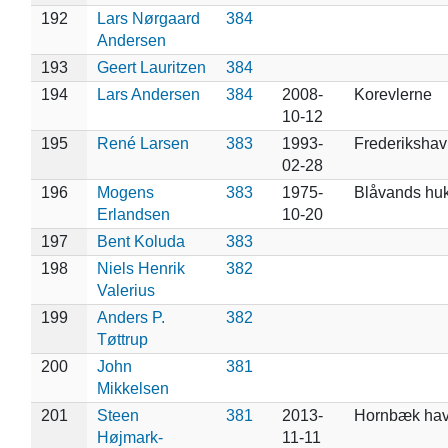
192
Lars Nørgaard
384
Andersen
193
Geert Lauritzen
384
194
Lars Andersen
384
2008-
Korevlerne
10-12
195
René Larsen
383
1993-
Frederikshav
02-28
196
Mogens
383
1975-
Blåvands hu
Erlandsen
10-20
197
Bent Koluda
383
198
Niels Henrik
382
Valerius
199
Anders P.
382
Tøttrup
200
John
381
Mikkelsen
201
Steen
381
2013-
Hornbæk ha
Højmark-
11-11