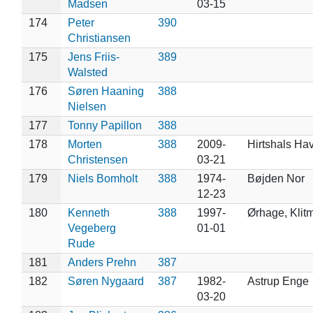
Madsen
03-15
174
Peter
390
Christiansen
175
Jens Friis-
389
Walsted
176
Søren Haaning
388
Nielsen
177
Tonny Papillon
388
178
Morten
388
2009-
Hirtshals Hav
Christensen
03-21
179
Niels Bomholt
388
1974-
Bøjden Nor
12-23
180
Kenneth
388
1997-
Ørhage, Klitm
Vegeberg
01-01
Rude
181
Anders Prehn
387
182
Søren Nygaard
387
1982-
Astrup Enge
03-20