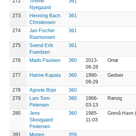
272
Timme
361
Nyegaard
273
Henning Bach
361
Christensen
274
Jan Fischer
361
Rasmussen
275
Svend Erik
361
Frandsen
276
Mads Paulsen
360
2013-
Omø
09-28
277
Hanne Kapala
360
1990-
Gedser
09-29
278
Agnete Boje
360
279
Lars Tom-
360
1966-
Rørvig
Petersen
03-13
280
Jens
360
1985-
Grenå Havn (
Skovgaard
11-03
Pedersen
281
Morten
359