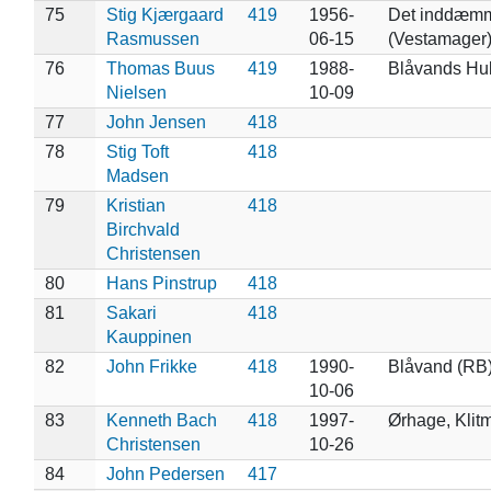
75
Stig Kjærgaard
419
1956-
Det inddæmm
Rasmussen
06-15
(Vestamager
76
Thomas Buus
419
1988-
Blåvands Huk
Nielsen
10-09
77
John Jensen
418
78
Stig Toft
418
Madsen
79
Kristian
418
Birchvald
Christensen
80
Hans Pinstrup
418
81
Sakari
418
Kauppinen
82
John Frikke
418
1990-
Blåvand (RB
10-06
83
Kenneth Bach
418
1997-
Ørhage, Klitm
Christensen
10-26
84
John Pedersen
417