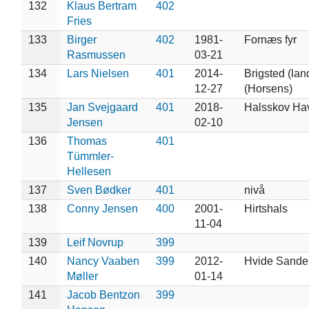
132
Klaus Bertram
402
Fries
133
Birger
402
1981-
Fornæs fyr
Rasmussen
03-21
134
Lars Nielsen
401
2014-
Brigsted (lan
12-27
(Horsens)
135
Jan Svejgaard
401
2018-
Halsskov Hav
Jensen
02-10
136
Thomas
401
Tümmler-
Hellesen
137
Sven Bødker
401
nivå
138
Conny Jensen
400
2001-
Hirtshals
11-04
139
Leif Novrup
399
140
Nancy Vaaben
399
2012-
Hvide Sande
Møller
01-14
141
Jacob Bentzon
399