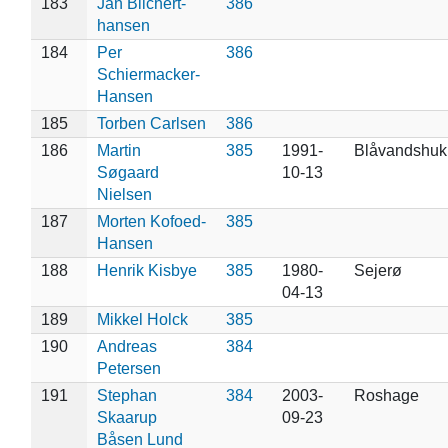
183
Jan Blichert-
386
hansen
184
Per
386
Schiermacker-
Hansen
185
Torben Carlsen
386
186
Martin
385
1991-
Blåvandshuk
Søgaard
10-13
Nielsen
187
Morten Kofoed-
385
Hansen
188
Henrik Kisbye
385
1980-
Sejerø
04-13
189
Mikkel Holck
385
190
Andreas
384
Petersen
191
Stephan
384
2003-
Roshage
Skaarup
09-23
Båsen Lund