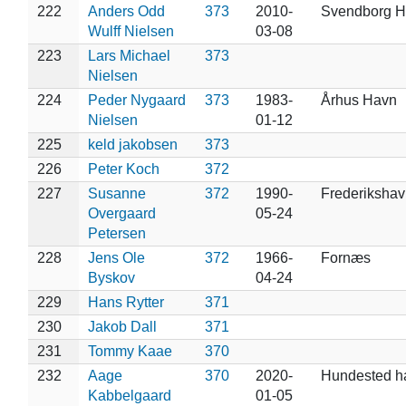
222
Anders Odd
373
2010-
Svendborg H
Wulff Nielsen
03-08
223
Lars Michael
373
Nielsen
224
Peder Nygaard
373
1983-
Århus Havn
Nielsen
01-12
225
keld jakobsen
373
226
Peter Koch
372
227
Susanne
372
1990-
Frederikshav
Overgaard
05-24
Petersen
228
Jens Ole
372
1966-
Fornæs
Byskov
04-24
229
Hans Rytter
371
230
Jakob Dall
371
231
Tommy Kaae
370
232
Aage
370
2020-
Hundested h
Kabbelgaard
01-05