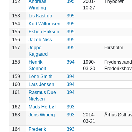
152
Andreas
395
2001-
Thyborøn
Winding
10-27
153
Lis Kastrup
395
154
Kurt Willumsen
395
155
Esben Eriksen
395
156
Jacob Niss
395
157
Jeppe
395
Hirsholm
Kajgaard
158
Henrik
394
1990-
Frydenstrand
Stenholt
03-20
Frederikshav
159
Lene Smith
394
160
Lars Jensen
394
161
Rasmus Due
394
Nielsen
162
Mads Herbøl
393
163
Jens Wiberg
393
2014-
Århus Østhav
03-21
164
Frederik
393