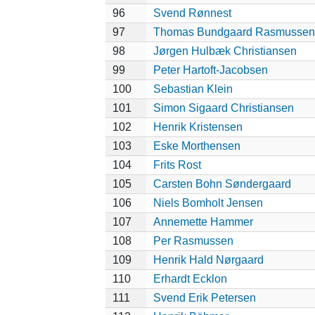
96
Svend Rønnest
97
Thomas Bundgaard Rasmussen
98
Jørgen Hulbæk Christiansen
99
Peter Hartoft-Jacobsen
100
Sebastian Klein
101
Simon Sigaard Christiansen
102
Henrik Kristensen
103
Eske Morthensen
104
Frits Rost
105
Carsten Bohn Søndergaard
106
Niels Bomholt Jensen
107
Annemette Hammer
108
Per Rasmussen
109
Henrik Hald Nørgaard
110
Erhardt Ecklon
111
Svend Erik Petersen