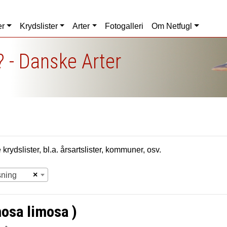
er
Krydslister
Arter
Fotogalleri
Om Netfugl
 - Danske Arter
krydslister, bl.a. årsartslister, kommuner, osv.
×
sning
osa limosa )