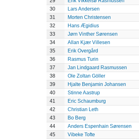
29
Erik Vikkelsø Rasmussen
30
Lars Andersen
31
Morten Christensen
32
Hans Ægidius
33
Jørn Vinther Sørensen
34
Allan Kjær Villesen
35
Erik Overgård
36
Rasmus Turin
37
Jan Lindgaard Rasmussen
38
Ole Zoltan Göller
39
Hjalte Benjamin Johansen
40
Stinne Aastrup
41
Eric Schaumburg
42
Christian Leth
43
Bo Berg
44
Anders Espenhain Sørensen
45
Vibeke Tofte