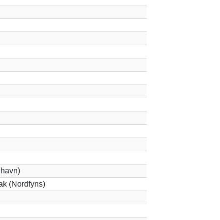
havn)
k (Nordfyns)