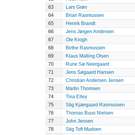
63
Lars Grøn
64
Brian Rasmussen
65
Henrik Brandt
66
Jens Jørgen Andersen
67
Ole Krogh
68
Birthe Rasmussen
69
Klaus Malling Olsen
70
Rune Sø Neergaard
71
Jens Søgaard Hansen
72
Christian Andersen Jensen
73
Martin Thomsen
74
Tina Elley
75
Stig Kjærgaard Rasmussen
76
Thomas Buus Nielsen
77
John Jensen
78
Stig Toft Madsen