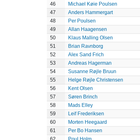
46
Michael Køie Poulsen
47
Anders Hammergart
48
Per Poulsen
49
Allan Haagensen
50
Klaus Malling Olsen
51
Brian Ravnborg
52
Alex Sand Frich
53
Andreas Hagerman
54
Susanne Røjle Bruun
55
Helge Røjle Christensen
56
Kent Olsen
57
Søren Brinch
58
Mads Elley
59
Leif Frederiksen
60
Morten Heegaard
61
Per Bo Hansen
62
Poul Holm