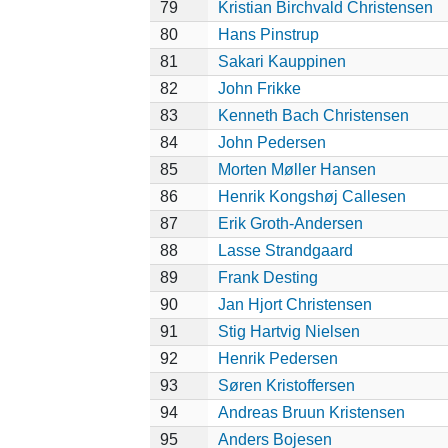
79
Kristian Birchvald Christensen
80
Hans Pinstrup
81
Sakari Kauppinen
82
John Frikke
83
Kenneth Bach Christensen
84
John Pedersen
85
Morten Møller Hansen
86
Henrik Kongshøj Callesen
87
Erik Groth-Andersen
88
Lasse Strandgaard
89
Frank Desting
90
Jan Hjort Christensen
91
Stig Hartvig Nielsen
92
Henrik Pedersen
93
Søren Kristoffersen
94
Andreas Bruun Kristensen
95
Anders Bojesen