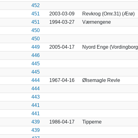
452
451
2003-03-09
Revkrog (Omr.31) (Ærø)
451
1994-03-27
Værnengene
450
450
449
2005-04-17
Nyord Enge (Vordingborg
446
445
445
444
1967-04-16
Ølsemagle Revle
444
443
441
441
439
1986-04-17
Tipperne
439