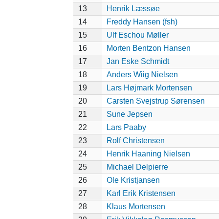
13
Henrik Læssøe
14
Freddy Hansen (fsh)
15
Ulf Eschou Møller
16
Morten Bentzon Hansen
17
Jan Eske Schmidt
18
Anders Wiig Nielsen
19
Lars Højmark Mortensen
20
Carsten Svejstrup Sørensen
21
Sune Jepsen
22
Lars Paaby
23
Rolf Christensen
24
Henrik Haaning Nielsen
25
Michael Delpierre
26
Ole Kristjansen
27
Karl Erik Kristensen
28
Klaus Mortensen