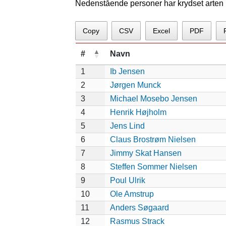
Nedenstående personer har krydset arten p
Copy
CSV
Excel
PDF
#
Navn
1
Ib Jensen
2
Jørgen Munck
3
Michael Mosebo Jensen
4
Henrik Højholm
5
Jens Lind
6
Claus Brostrøm Nielsen
7
Jimmy Skat Hansen
8
Steffen Sommer Nielsen
9
Poul Ulrik
10
Ole Amstrup
11
Anders Søgaard
12
Rasmus Strack