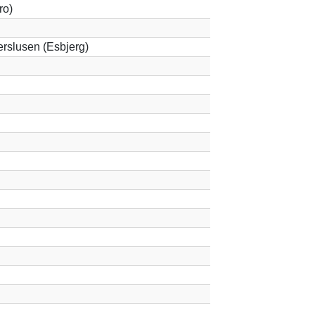
ro)
rslusen (Esbjerg)